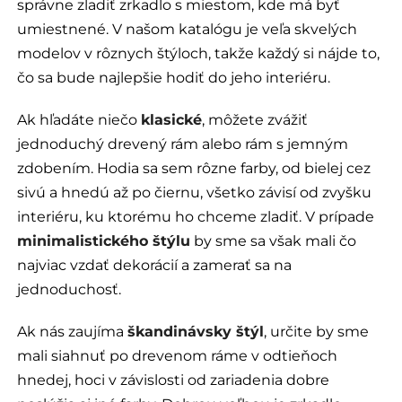
správne zladiť zrkadlo s miestom, kde má byť
umiestnené. V našom katalógu je veľa skvelých
modelov v rôznych štýloch, takže každý si nájde to,
čo sa bude najlepšie hodiť do jeho interiéru.
Ak hľadáte niečo
klasické
, môžete zvážiť
jednoduchý drevený rám alebo rám s jemným
zdobením. Hodia sa sem rôzne farby, od bielej cez
sivú a hnedú až po čiernu, všetko závisí od zvyšku
interiéru, ku ktorému ho chceme zladiť. V prípade
minimalistického štýlu
by sme sa však mali čo
najviac vzdať dekorácií a zamerať sa na
jednoduchosť.
Ak nás zaujíma
škandinávsky štýl
, určite by sme
mali siahnuť po drevenom ráme v odtieňoch
hnedej, hoci v závislosti od zariadenia dobre