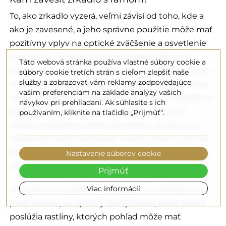
To, ako zrkadlo vyzerá, veľmi závisí od toho, kde a
ako je zavesené, a jeho správne použitie môže mať
pozitívny vplyv na optické zväčšenie a osvetlenie
miestnosti. Samozrejme, sú neodmysliteľnou
Táto webová stránka používa vlastné súbory cookie a
súčasťou kúpeľní a šatníkov, ale budú užitočné aj v
súbory cookie tretích strán s cieľom zlepšiť naše
služby a zobrazovať vám reklamy zodpovedajúce
iných miestnostiach, ako je jedáleň, obývacia izba
vašim preferenciám na základe analýzy vašich
alebo chodba. Ak uvažujeme o zavesení zrkadla vo
návykov pri prehliadaní. Ak súhlasíte s ich
vodorovnej polohe, mali by sme zvážiť výber
používaním, kliknite na tlačidlo „Prijmúť“.
miesta nad krbom alebo komodou. Ak chceme
dosiahnuť efekt zväčšenia, mali by sme sa vyhnúť
ich umiestneniu pred okno, ale toto umiestnenie
Nastavenie súborov cookie
dobre poslúži, ak chceme miestnosť presvetliť.
Prijmúť
Viac informácií
Stojí za to si uvedomiť, že všetko, čo umiestnime
pred zrkadlo, sa opticky zdvojnásobí, takže dobre
poslúžia rastliny, ktorých pohľad môže mať