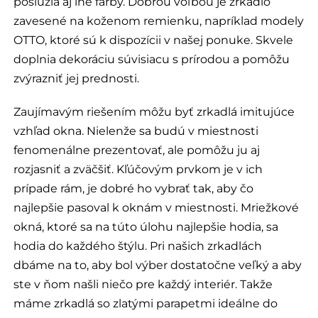
poslúžia aj iné farby. Dobrou voľbou je zrkadlo
zavesené na koženom remienku, napríklad modely
OTTO, ktoré sú k dispozícii v našej ponuke. Skvele
doplnia dekoráciu súvisiacu s prírodou a pomôžu
zvýrazniť jej prednosti.
Zaujímavým riešením môžu byť zrkadlá imitujúce
vzhľad okna. Nielenže sa budú v miestnosti
fenomenálne prezentovať, ale pomôžu ju aj
rozjasniť a zväčšiť. Kľúčovým prvkom je v ich
prípade rám, je dobré ho vybrať tak, aby čo
najlepšie pasoval k oknám v miestnosti. Mriežkové
okná, ktoré sa na túto úlohu najlepšie hodia, sa
hodia do každého štýlu. Pri našich zrkadlách
dbáme na to, aby bol výber dostatočne veľký a aby
ste v ňom našli niečo pre každý interiér. Takže
máme zrkadlá so zlatými parapetmi ideálne do