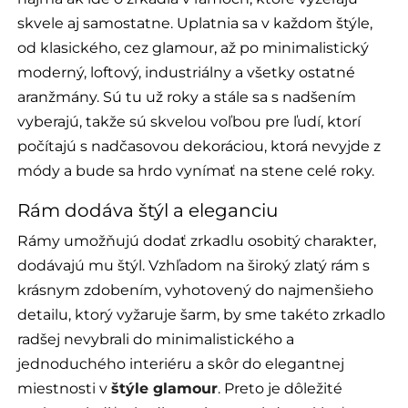
skvele aj samostatne. Uplatnia sa v každom štýle,
od klasického, cez glamour, až po minimalistický
moderný, loftový, industriálny a všetky ostatné
aranžmány. Sú tu už roky a stále sa s nadšením
vyberajú, takže sú skvelou voľbou pre ľudí, ktorí
počítajú s nadčasovou dekoráciou, ktorá nevyjde z
módy a bude sa hrdo vynímať na stene celé roky.
Rám dodáva štýl a eleganciu
Rámy umožňujú dodať zrkadlu osobitý charakter,
dodávajú mu štýl. Vzhľadom na široký zlatý rám s
krásnym zdobením, vyhotovený do najmenšieho
detailu, ktorý vyžaruje šarm, by sme takéto zrkadlo
radšej nevybrali do minimalistického a
jednoduchého interiéru a skôr do elegantnej
miestnosti v
štýle glamour
. Preto je dôležité