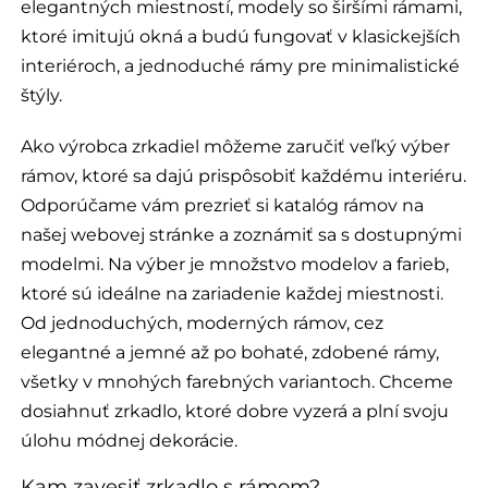
elegantných miestností, modely so širšími rámami,
ktoré imitujú okná a budú fungovať v klasickejších
interiéroch, a jednoduché rámy pre minimalistické
štýly.
Ako výrobca zrkadiel môžeme zaručiť veľký výber
rámov, ktoré sa dajú prispôsobiť každému interiéru.
Odporúčame vám prezrieť si katalóg rámov na
našej webovej stránke a zoznámiť sa s dostupnými
modelmi. Na výber je množstvo modelov a farieb,
ktoré sú ideálne na zariadenie každej miestnosti.
Od jednoduchých, moderných rámov, cez
elegantné a jemné až po bohaté, zdobené rámy,
všetky v mnohých farebných variantoch. Chceme
dosiahnuť zrkadlo, ktoré dobre vyzerá a plní svoju
úlohu módnej dekorácie.
Kam zavesiť zrkadlo s rámom?