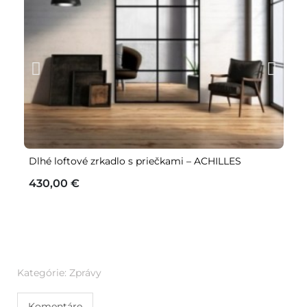
Dlhé loftové zrkadlo s priečkami – ACHILLES
Lo
r
430,00 €
1
Kategórie:
Zprávy
Komentáre