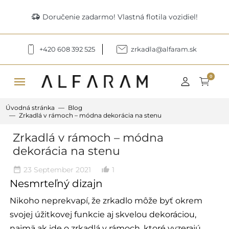
delivery_truck_speed
Doručenie zadarmo! Vlastná flotila vozidiel!
+420 608 392 525
zrkadla@alfaram.sk
menu
0
Úvodná stránka
Blog
Zrkadlá v rámoch – módna dekorácia na stenu
Zrkadlá v rámoch – módna
dekorácia na stenu
23 September 2021
1
date_range
thumb_up_alt
Nesmrteľný dizajn
Nikoho neprekvapí, že zrkadlo môže byť okrem
svojej úžitkovej funkcie aj skvelou dekoráciou,
najmä ak ide o zrkadlá v rámoch, ktoré vyzerajú