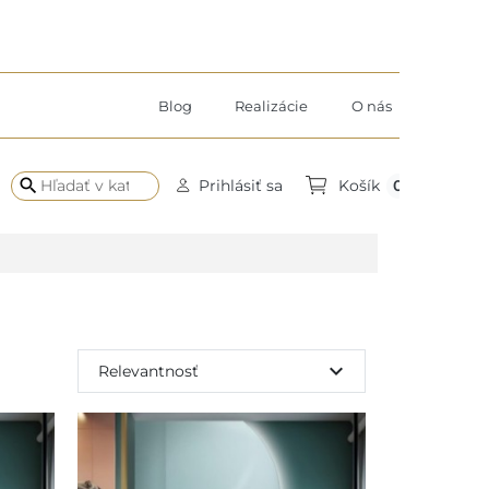
Blog
Realizácie
O nás
search
0
Prihlásiť sa
Košík
expand_more
Relevantnosť