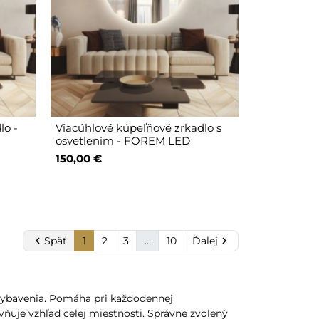
lo -
Viacúhlové kúpeľňové zrkadlo s
osvetlením - FOREM LED
150,00 €

Späť
1
2
3
…
10
Ďalej

vybavenia. Pomáha pri každodennej
yvňuje vzhľad celej miestnosti. Správne zvolený