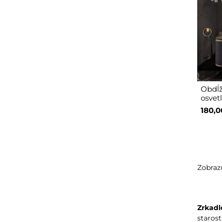
Obdĺž
osvet
180,0
Zobrazu
Zrkadl
starost