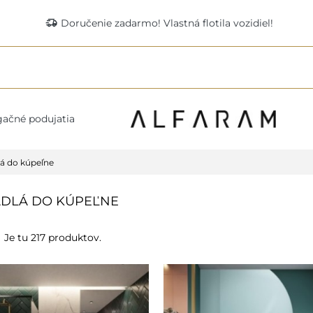
delivery_truck_speed
Doručenie zadarmo! Vlastná flotila vozidiel!
ačné podujatia
á do kúpeľne
DLÁ DO KÚPEĽNE
Je tu 217 produktov.