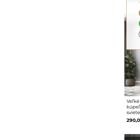
Veľké
kúpeľ
sviet
290,0