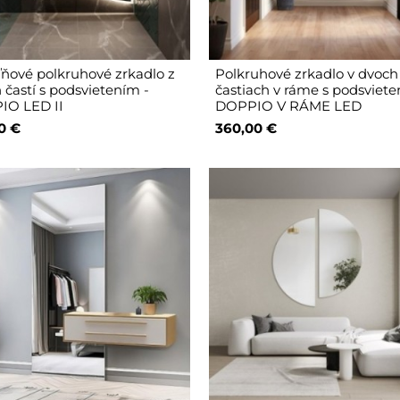
ňové polkruhové zrkadlo z
Polkruhové zrkadlo v dvoch
 častí s podsvietením -
častiach v ráme s podsviete
IO LED II
DOPPIO V RÁME LED
0 €
360,00 €