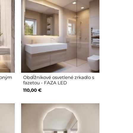
dobným
Obdĺžnikové osvetlené zrkadlo s
fazetou - FAZA LED
110,00 €