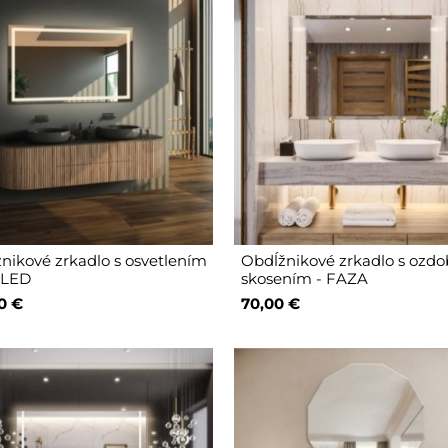
nikové zrkadlo s osvetlením
Obdĺžnikové zrkadlo s oz
 LED
skosením - FAZA
0 €
70,00 €