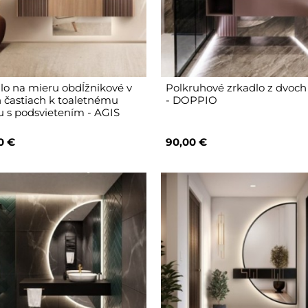
lo na mieru obdĺžnikové v
Polkruhové zrkadlo z dvoch 
 častiach k toaletnému
- DOPPIO
ku s podsvietením - AGIS
0 €
90,00 €