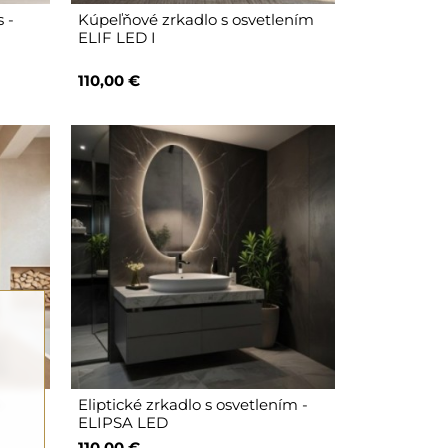
 -
Kúpeľňové zrkadlo s osvetlením
ELIF LED I
110,00 €
 -
Eliptické zrkadlo s osvetlením -
ELIPSA LED
110,00 €