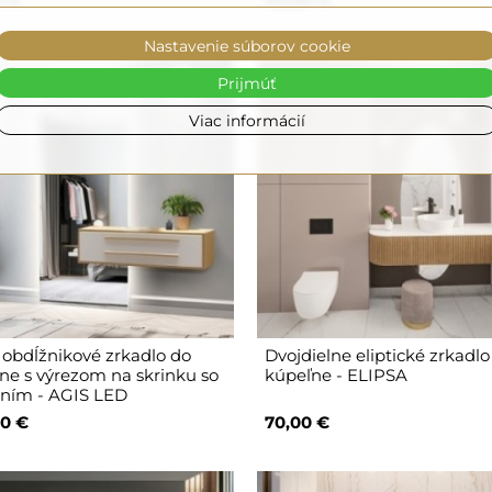
Nastavenie súborov cookie
Prijmúť
Viac informácií
 obdĺžnikové zrkadlo do
Dvojdielne eliptické zrkadlo
ne s výrezom na skrinku so
kúpeľne - ELIPSA
ením - AGIS LED
0 €
70,00 €