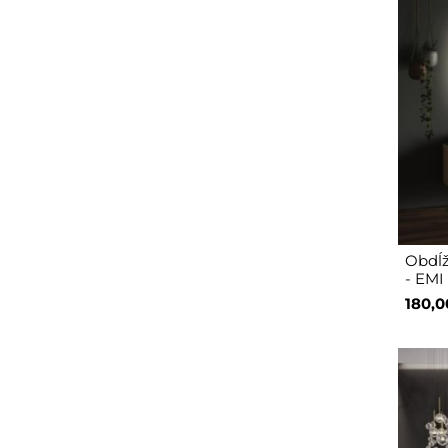
Obdĺž
- EMI
180,0