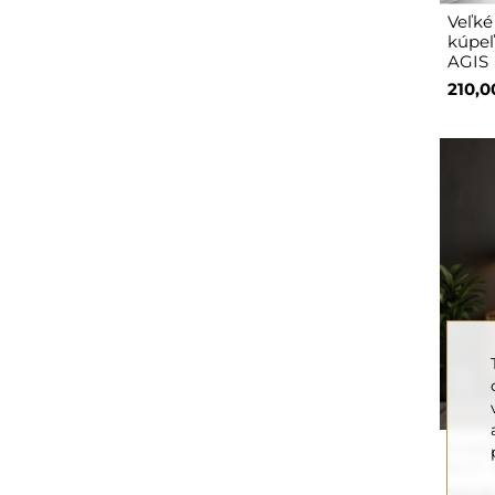
Veľké
kúpeľ
AGIS
210,0
Kúpeľ
ELIF 
110,0