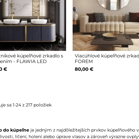
nikové kúpeľňové zrkadlo s
Viacúhlové kúpeľňové zrkad
lením - FLAWIA LED
FOREM
0 €
80,00 €
je sa 1-24 z 217 položiek
o do kúpeľne
je jedným z najdôležitejších prvkov kúpeľňového 
livosti, líčení, holení alebo úprave vlasov a zároveň výrazne ovpl