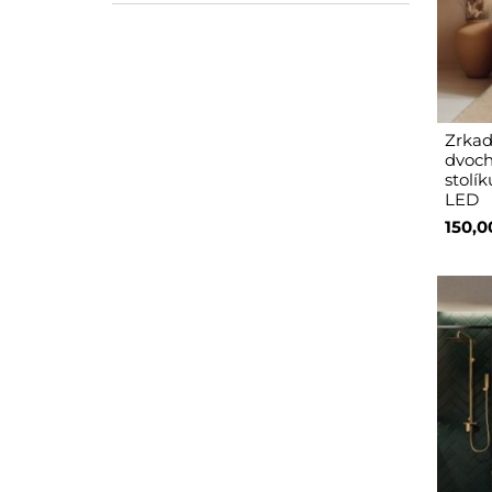
Zrkad
dvoch
stolí
LED
150,0