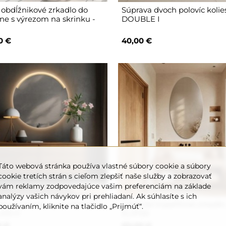
 obdĺžnikové zrkadlo do
Súprava dvoch polovíc kolies
ne s výrezom na skrinku -
DOUBLE I
0 €
40,00 €
Táto webová stránka používa vlastné súbory cookie a súbory
cookie tretích strán s cieľom zlepšiť naše služby a zobrazovať
vám reklamy zodpovedajúce vašim preferenciám na základe
analýzy vašich návykov pri prehliadaní. Ak súhlasíte s ich
ňové zrkadlo s osvetlením
Eliptické kúpeľňové zrkadlo
používaním, kliknite na tlačidlo „Prijmúť“.
LED II
ELIPSA
0 €
60,00 €