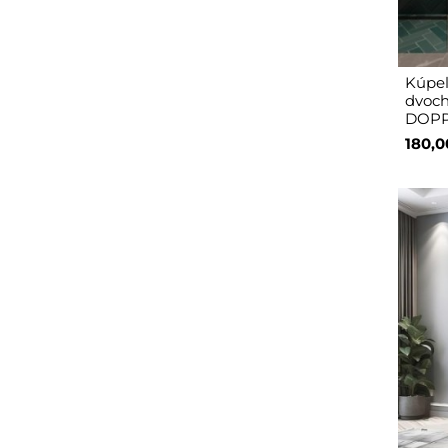
Kúpeľ
dvoch
DOPP
180,0