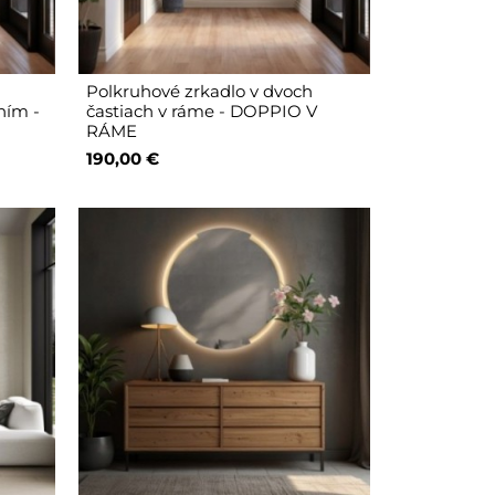
Polkruhové zrkadlo v dvoch
ním -
častiach v ráme - DOPPIO V
RÁME
190,00 €