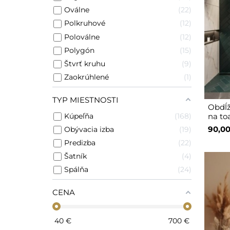
Oválne
22
Polkruhové
12
Poloválne
12
Polygón
15
Štvrť kruhu
9
Zaokrúhlené
1
TYP MIESTNOSTI
Obdĺž
Kúpeľňa
168
na toa
90,00
Obývacia izba
19
Predizba
22
Šatník
4
Spálňa
24
CENA
40
€
700
€