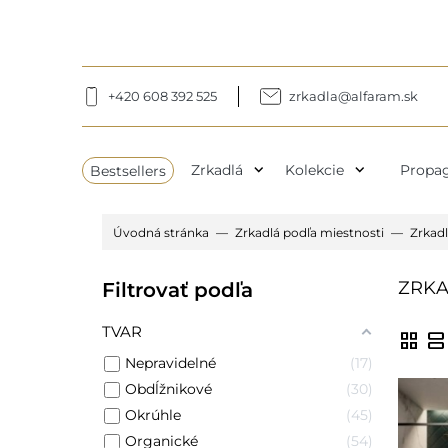
+420 608 392 525
zrkadla@alfaram.sk
expand_more
expand_more
Bestsellers
Zrkadlá
Kolekcie
Propag
Úvodná stránka
Zrkadlá podľa miestnosti
Zrkadl
ZRKA
Filtrovať podľa
TVAR
grid_view
view_agenda
Nepravidelné
17
Obdĺžnikové
30
Okrúhle
45
Organické
54