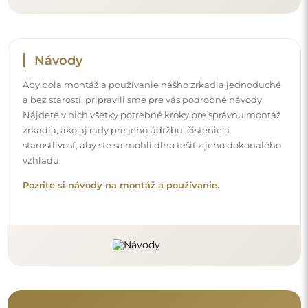
Sledujte nás a buďte v obraze
Buďte v obraze o našich novinkách, inšpiráciách a
akciách, objavte interiérové trendy a nájdite nápady na
krásne interiéry. Pridajte sa do našej komunity a zistite,
čo si pre vás špeciálne pripravujeme!
Skôr než dokončíte nákup, prečítajte si naše
záručné a reklamačné podmienky a