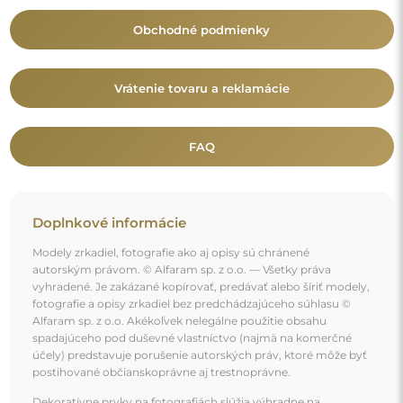
postihované občianskoprávne aj trestnoprávne.
Dekoratívne prvky na fotografiách slúžia výhradne na
ilustráciu aranžmánu a nie sú súčasťou zrkadla.
Mohlo by vás zaujať aj
Luxusné nástenné zrkadlo so zlatým rámom a
postaršenou zrkadlovou plochou – 8002002 – JULIA
SILVER