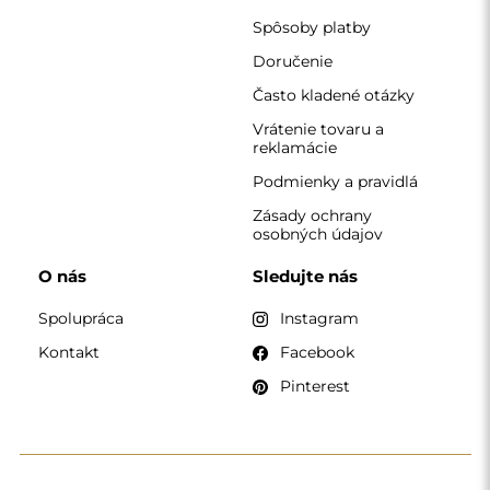
KONTAKT
Pracujeme od pondelka do piatku v čase 7:00 - 15:00
Telefón
+420 608 392 525
zrkadla@alfaram.sk
Alfaram sp. z o.o. © 2026
Realizácia:
AbcWeb.pl