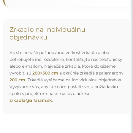
Doprava zdarma a bezpečná preprava
Nemusíte sa starať o prepravu – postaráme sa o to, aby
zrkadlo, ktoré ste si objednali, k vám bezpečne dorazilo, a
to úplne zdarma. Disponujeme vlastným vozovým
parkom a vyškoleným personálom, preto vám môžeme
zaručiť, že zrkadlo dorazí v dokonalom stave, bez
dodatočných poplatkov. Aj keď si objednáte zrkadlo
veľkých rozmerov, môžete sa spoľahnúť na rýchle
doručenie.
Pozrite si, ako balíme naše zrkadlá.