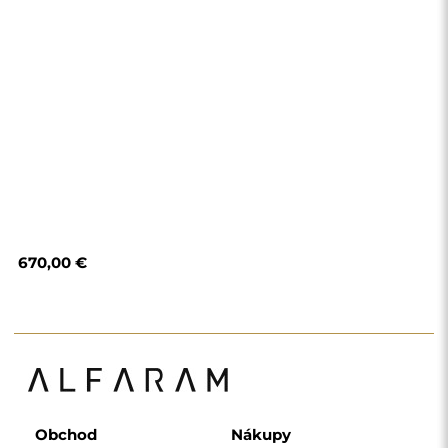
Obchod
Nákupy
Spôsoby platby
Doručenie
Často kladené otázky
Vrátenie tovaru a
reklamácie
Podmienky a pravidlá
Zásady ochrany
osobných údajov
O nás
Sledujte nás
Spolupráca
Instagram
Kontakt
Facebook
Pinterest