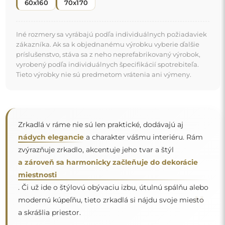
"
a skrášlia priestor.
Zrkadlo na individuálnu
objednávku
Ak ste nenašli požadovanú veľkosť zrkadla alebo
potrebujete iné rozdelenie, kontaktujte nás telefonicky
alebo e-mailom. Najväčšie zrkadlá, ktoré dokážeme
vyrobiť, sú
200×300 cm
a okrúhle zrkadlá s priemerom
200 cm
. Zrkadlá vyrábame na individuálnu objednávku.
Vyzývame vás, aby ste nám poslali svoju požiadavku
spolu s projektom na e-mailovú adresu
zrkadla@alfaram.sk
.