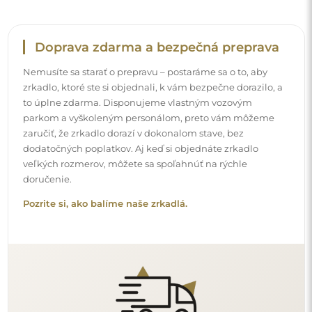
Jednoduchá montáž
Postaráme sa o výrobu a doručenie zrkadiel, zatiaľ čo
inštalácia je vo vašej zodpovednosti. Vzhľadom na
špecifiká každého priestoru neponúkame štandardné
montážne príslušenstvo. Toto vám dáva slobodu vybrať si
hmoždinky alebo háčiky, ktoré najlepšie vyhovujú vašim
stenám a vašim potrebám.
Prečítajte si návod na inštaláciu krok za krokom.