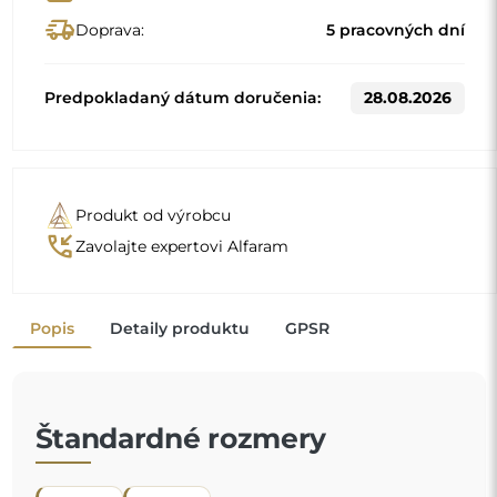
60x160
70x170
Iné rozmery sa vyrábajú podľa individuálnych požiadaviek
zákazníka. Ak sa k objednanému výrobku vyberie ďalšie
príslušenstvo, stáva sa z neho neprefabrikovaný výrobok,
vyrobený podľa individuálnych špecifikácií spotrebiteľa.
Tieto výrobky nie sú predmetom vrátenia ani výmeny.
Zrkadlá v ráme nie sú len praktické, dodávajú aj
nádych elegancie
a charakter vášmu interiéru. Rám
zvýrazňuje zrkadlo, akcentuje jeho tvar a štýl
a zároveň sa harmonicky začleňuje do dekorácie
miestnosti
. Či už ide o štýlovú obývaciu izbu, útulnú spálňu alebo
modernú kúpeľňu, tieto zrkadlá si nájdu svoje miesto