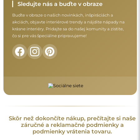
podmienky vrátenia tovaru.
Obchodné podmienky
Vrátenie tovaru a reklamácie
FAQ
Doplnkové informácie
Modely zrkadiel, fotografie ako aj opisy sú chránené
autorským právom. © Alfaram sp. z o.o. — Všetky práva
vyhradené. Je zakázané kopírovať, predávať alebo šíriť modely,
fotografie a opisy zrkadiel bez predchádzajúceho súhlasu ©
Alfaram sp. z o.o. Akékoľvek nelegálne použitie obsahu
spadajúceho pod duševné vlastníctvo (najmä na komerčné
účely) predstavuje porušenie autorských práv, ktoré môže byť