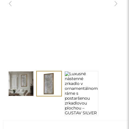
Luxusné nástenné zrkadlo v
ornamentálnom ráme s postaršenou
zrkadlovou plochou – GUSTAV SILVER
640,00 €
delivery_truck_speed
Doprava zdarma
Rozmery: 60x160
Vlastné rozmery
chevron_right
Povinná konfigurácia
ZMENIŤ
Vertikálne/Horizontálne:
Vertikálne