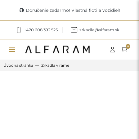
delivery_truck_speed
Doručenie zadarmo! Vlastná flotila vozidiel!
+420 608 392 525
zrkadla@alfaram.sk
menu
0
Úvodná stránka
Zrkadlá v ráme
Previous
Next