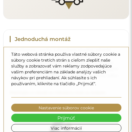
Táto webová stránka používa vlastné súbory cookie a
Čistenie a údržba
súbory cookie tretích strán s cieľom zlepšiť naše
služby a zobrazovať vám reklamy zodpovedajúce
Na udržanie optimálneho lesku stačí mikrovláknová
vašim preferenciám na základe analýzy vašich
utierka a teplá voda. Ak siahnete po špecifických
návykov pri prehliadaní. Ak súhlasíte s ich
prípravkoch, dbajte na to, aby mali neutrálne pH
používaním, kliknite na tlačidlo „Prijmúť“.
(približne 7). Vyhýbajte sa silným čistiacim prostriedkom
obsahujúcim ocot, amoniak alebo silné kyseliny – umožní
vám to zachovať krásny odraz po mnoho rokov.
Nastavenie súborov cookie
Chcete sa dozvedieť viac?
Prijmúť
Objavte ďalšie tipy na našom blogu.
Viac informácií