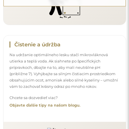
Doručenie domov
Ponúkame službu doručenia domov, ktorá vám umožní
prijať balík priamo pred vaše dvere. Za príplatok 40 €
ponúkame aj
doručenie až do bytu
, ktoré umožňuje
doručiť balík priamo do vášho domu (pre rozmery do
80×120 cm alebo s priemerom 100 cm). Pri väčších
produktoch sa môže vyžadovať drobná pomoc, napríklad
otvorenie dverí. Ak túto službu pri objednávke nezvolíte a
nezaplatíte, kuriér balík dovnútra vášho domu
neumiestni.