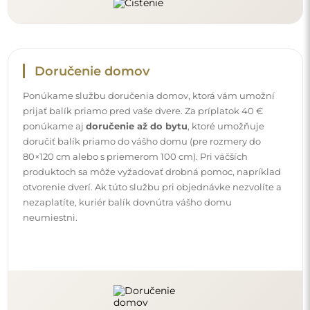
Návody
Aby bola montáž a používanie nášho zrkadla jednoduché
a bez starostí, pripravili sme pre vás podrobné návody.
Nájdete v nich všetky potrebné kroky pre správnu montáž
zrkadla, ako aj rady pre jeho údržbu, čistenie a
starostlivosť, aby ste sa mohli dlho tešiť z jeho dokonalého
vzhľadu.
Pozrite si návody na montáž a používanie.