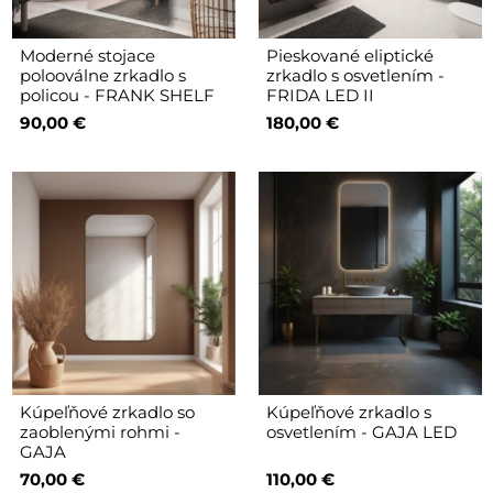
Moderné stojace
Pieskované eliptické
polooválne zrkadlo s
zrkadlo s osvetlením -
policou - FRANK SHELF
FRIDA LED II
90,00 €
180,00 €
Kúpeľňové zrkadlo so
Kúpeľňové zrkadlo s
zaoblenými rohmi -
osvetlením - GAJA LED
GAJA
70,00 €
110,00 €