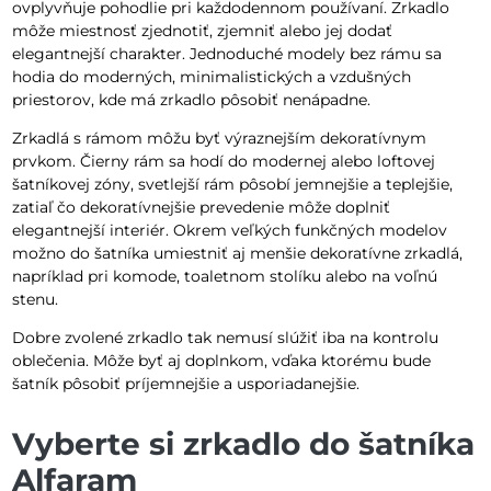
ovplyvňuje pohodlie pri každodennom používaní. Zrkadlo
môže miestnosť zjednotiť, zjemniť alebo jej dodať
elegantnejší charakter. Jednoduché modely bez rámu sa
hodia do moderných, minimalistických a vzdušných
priestorov, kde má zrkadlo pôsobiť nenápadne.
Zrkadlá s rámom môžu byť výraznejším dekoratívnym
prvkom. Čierny rám sa hodí do modernej alebo loftovej
šatníkovej zóny, svetlejší rám pôsobí jemnejšie a teplejšie,
zatiaľ čo dekoratívnejšie prevedenie môže doplniť
elegantnejší interiér. Okrem veľkých funkčných modelov
možno do šatníka umiestniť aj menšie dekoratívne zrkadlá,
napríklad pri komode, toaletnom stolíku alebo na voľnú
stenu.
Dobre zvolené zrkadlo tak nemusí slúžiť iba na kontrolu
oblečenia. Môže byť aj doplnkom, vďaka ktorému bude
šatník pôsobiť príjemnejšie a usporiadanejšie.
Vyberte si zrkadlo do šatníka
Alfaram