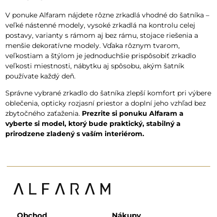
V ponuke Alfaram nájdete rôzne zrkadlá vhodné do šatníka –
veľké nástenné modely, vysoké zrkadlá na kontrolu celej
postavy, varianty s rámom aj bez rámu, stojace riešenia a
menšie dekoratívne modely. Vďaka rôznym tvarom,
veľkostiam a štýlom je jednoduchšie prispôsobiť zrkadlo
veľkosti miestnosti, nábytku aj spôsobu, akým šatník
používate každý deň.
Správne vybrané zrkadlo do šatníka zlepší komfort pri výbere
oblečenia, opticky rozjasní priestor a doplní jeho vzhľad bez
zbytočného zaťaženia.
Prezrite si ponuku Alfaram a
vyberte si model, ktorý bude praktický, stabilný a
prirodzene zladený s vaším interiérom.
Obchod
Nákupy