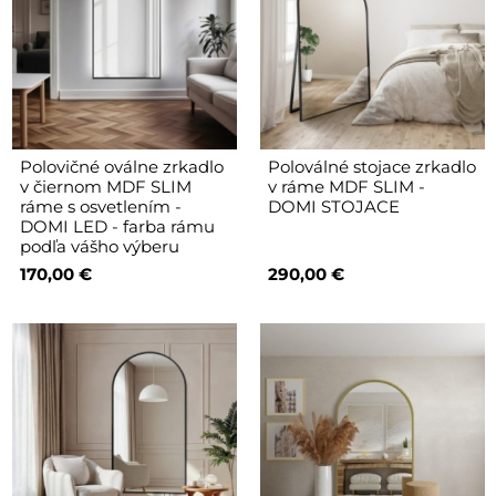
Polovičné oválne zrkadlo
Poloválné stojace zrkadlo
v čiernom MDF SLIM
v ráme MDF SLIM -
ráme s osvetlením -
DOMI STOJACE
DOMI LED - farba rámu
podľa vášho výberu
170,00 €
290,00 €