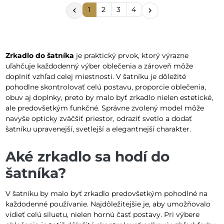
1
2
3
4


Zrkadlo do šatníka
je praktický prvok, ktorý výrazne
uľahčuje každodenný výber oblečenia a zároveň môže
doplniť vzhľad celej miestnosti. V šatníku je dôležité
pohodlne skontrolovať celú postavu, proporcie oblečenia,
obuv aj doplnky, preto by malo byť zrkadlo nielen estetické,
ale predovšetkým funkčné. Správne zvolený model môže
navyše opticky zväčšiť priestor, odraziť svetlo a dodať
šatníku upravenejší, svetlejší a elegantnejší charakter.
Aké zrkadlo sa hodí do
šatníka?
V šatníku by malo byť zrkadlo predovšetkým pohodlné na
každodenné používanie. Najdôležitejšie je, aby umožňovalo
vidieť celú siluetu, nielen hornú časť postavy. Pri výbere