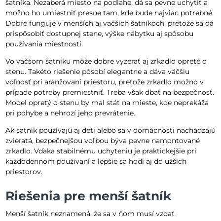
šatníka. Nezaberá miesto na podlahe, dá sa pevne uchytiť a
možno ho umiestniť presne tam, kde bude najviac potrebné.
Dobre funguje v menších aj väčších šatníkoch, pretože sa dá
prispôsobiť dostupnej stene, výške nábytku aj spôsobu
používania miestnosti.
Vo väčšom šatníku môže dobre vyzerať aj zrkadlo opreté o
stenu. Takéto riešenie pôsobí elegantne a dáva väčšiu
voľnosť pri aranžovaní priestoru, pretože zrkadlo možno v
prípade potreby premiestniť. Treba však dbať na bezpečnosť.
Model opretý o stenu by mal stáť na mieste, kde neprekáža
pri pohybe a nehrozí jeho prevrátenie.
Ak šatník používajú aj deti alebo sa v domácnosti nachádzajú
zvieratá, bezpečnejšou voľbou býva pevne namontované
zrkadlo. Vďaka stabilnému uchyteniu je praktickejšie pri
každodennom používaní a lepšie sa hodí aj do užších
priestorov.
Riešenia pre menší šatník
Menší šatník neznamená, že sa v ňom musí vzdať