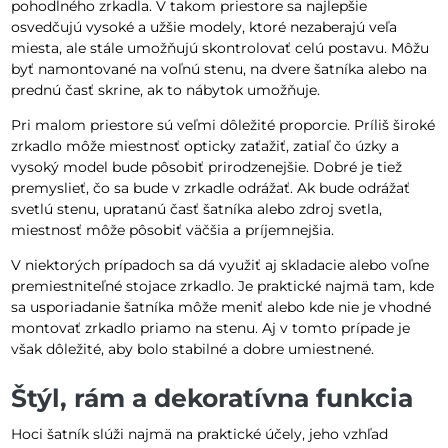
pohodlného zrkadla. V takom priestore sa najlepšie
osvedčujú vysoké a užšie modely, ktoré nezaberajú veľa
miesta, ale stále umožňujú skontrolovať celú postavu. Môžu
byť namontované na voľnú stenu, na dvere šatníka alebo na
prednú časť skrine, ak to nábytok umožňuje.
Pri malom priestore sú veľmi dôležité proporcie. Príliš široké
zrkadlo môže miestnosť opticky zaťažiť, zatiaľ čo úzky a
vysoký model bude pôsobiť prirodzenejšie. Dobré je tiež
premyslieť, čo sa bude v zrkadle odrážať. Ak bude odrážať
svetlú stenu, upratanú časť šatníka alebo zdroj svetla,
miestnosť môže pôsobiť väčšia a príjemnejšia.
V niektorých prípadoch sa dá využiť aj skladacie alebo voľne
premiestniteľné stojace zrkadlo. Je praktické najmä tam, kde
sa usporiadanie šatníka môže meniť alebo kde nie je vhodné
montovať zrkadlo priamo na stenu. Aj v tomto prípade je
však dôležité, aby bolo stabilné a dobre umiestnené.
Štýl, rám a dekoratívna funkcia
Hoci šatník slúži najmä na praktické účely, jeho vzhľad