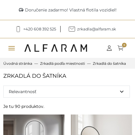
delivery_truck_speed
Doručenie zadarmo! Vlastná flotila vozidiel!
+420 608 392 525
zrkadla@alfaram.sk
menu
0
Úvodná stránka
Zrkadlá podľa miestnosti
Zrkadlá do šatníka
ZRKADLÁ DO ŠATNÍKA
expand_more
Relevantnosť
Je tu 90 produktov.