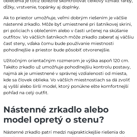
oblečenia je totiž dôležité skontrolovať celkový vzhľad: farby,
dĺžky, vrstvenie, topánky aj doplnky.
Ak to priestor umožňuje, veľmi dobrým riešením je väčšie
nástenné zrkadlo. Môže byť umiestnené pri šatníkovej skrini,
pri policiach s oblečením alebo v časti určenej na skúšanie
outfitov. Vo väčších šatníkoch môže zrkadlo zaberať aj väčšiu
časť steny, vďaka čomu bude používanie miestnosti
pohodlnejšie a priestor bude pôsobiť otvorenejšie.
Užitočným orientačným rozmerom je výška aspoň 120 cm.
Takéto zrkadlo už umožňuje pohodlnejšiu kontrolu postavy,
najmä ak je umiestnené v správnej vzdialenosti od miesta,
kde sa človek oblieka. Vo väčších miestnostiach sa dá zvoliť
aj vyšší alebo širší model, ktorý ponúkne ešte komfortnejší
pohľad na celý outfit.
Nástenné zrkadlo alebo
model opretý o stenu?
Nástenné zrkadlo patrí medzi najpraktickejšie riešenia do