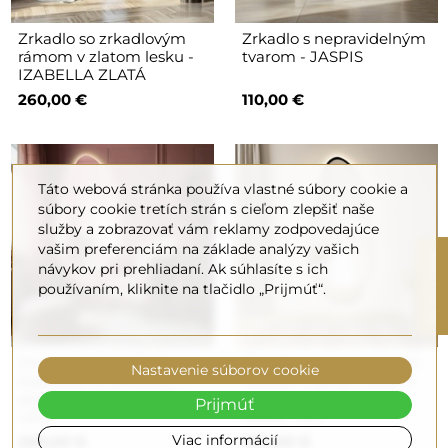
Zrkadlo so zrkadlovým
Zrkadlo s nepravidelným
rámom v zlatom lesku -
tvarom - JASPIS
IZABELLA ZLATÁ
260,00 €
110,00 €
Táto webová stránka používa vlastné súbory cookie a
súbory cookie tretích strán s cieľom zlepšiť naše
služby a zobrazovať vám reklamy zodpovedajúce
vašim preferenciám na základe analýzy vašich
R
návykov pri prehliadaní. Ak súhlasíte s ich
používaním, kliknite na tlačidlo „Prijmúť“.
F
I
L
T
E
Organické zrkadlo k
Zrkadlo s neregulárnym
Nastavenie súborov cookie
toaletnému stolíku s
tvarom v ráme z MDF s
podsvietením - JASPIS
osvetlením - JASPIS V
Prijmúť
LED
RÁME LED
Viac informácií
200,00 €
290,00 €