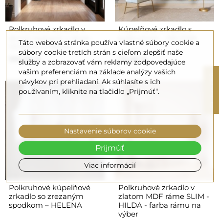
Polkruhové zrkadlo v
Kúpeľňové zrkadlo s
dvoch častiach v ráme -
polkruhom - HELENA
Táto webová stránka používa vlastné súbory cookie a
DOPPIO V RÁME
súbory cookie tretích strán s cieľom zlepšiť naše
190,00 €
70,00 €
služby a zobrazovať vám reklamy zodpovedajúce
vašim preferenciám na základe analýzy vašich
R
návykov pri prehliadaní. Ak súhlasíte s ich
používaním, kliknite na tlačidlo „Prijmúť“.
F
I
L
T
E
Nastavenie súborov cookie
Prijmúť
Viac informácií
Polkruhové kúpeľňové
Polkruhové zrkadlo v
zrkadlo so zrezaným
zlatom MDF ráme SLIM -
spodkom – HELENA
HILDA - farba rámu na
výber