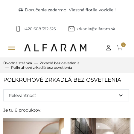
delivery_truck_speed
Doručenie zadarmo! Vlastná flotila vozidiel!
+420 608 392 525
zrkadla@alfaram.sk
menu
0
Úvodná stránka
Zrkadlá bez osvetlenia
Polkruhové zrkadlá bez osvetlenia
POLKRUHOVÉ ZRKADLÁ BEZ OSVETLENIA
expand_more
Relevantnosť
Je tu 6 produktov.