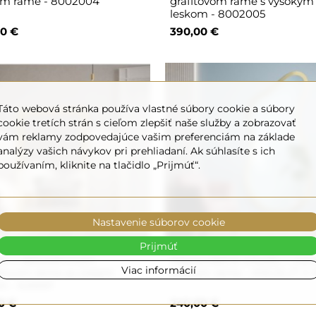
om ráme - 8002004
grafitovom ráme s vysokým
leskom - 8002005
0 €
390,00 €
Táto webová stránka používa vlastné súbory cookie a súbory
cookie tretích strán s cieľom zlepšiť naše služby a zobrazovať
vám reklamy zodpovedajúce vašim preferenciám na základe
analýzy vašich návykov pri prehliadaní. Ak súhlasíte s ich
používaním, kliknite na tlačidlo „Prijmúť“.
Nastavenie súborov cookie
Prijmúť
lo v dekoratívnom
Nepravidelné zrkadlo v zla
Viac informácií
lovom ráme so zlatým
lesklom ráme - ANGELIT II
m - KARAT
0 €
240,00 €