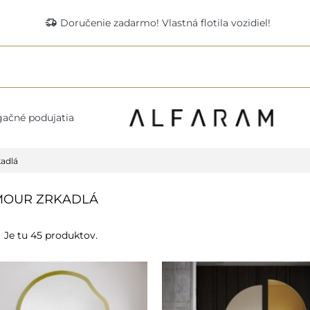
delivery_truck_speed
Doručenie zadarmo! Vlastná flotila vozidiel!
ačné podujatia
adlá
MOUR ZRKADLÁ
Je tu 45 produktov.