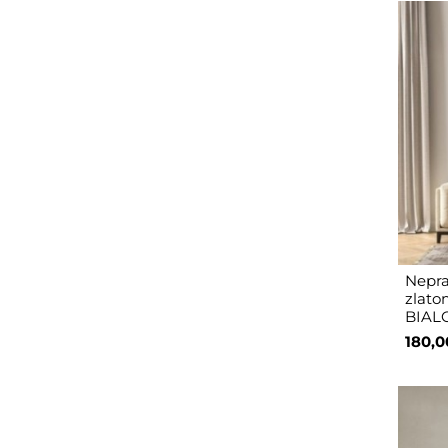
Nepra
zlat
BIAL
180,0