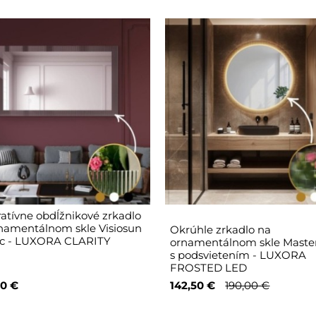
atívne obdĺžnikové zrkadlo
namentálnom skle Visiosun
Okrúhle zrkadlo na
ic - LUXORA CLARITY
ornamentálnom skle Master
s podsvietením - LUXORA
FROSTED LED
0 €
142,50 €
190,00 €