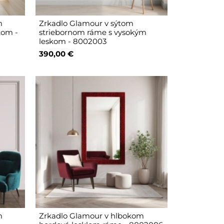
m
Zrkadlo Glamour v sýtom
kom -
striebornom ráme s vysokým
leskom - 8002003
390,00 €
m
Zrkadlo Glamour v hlbokom