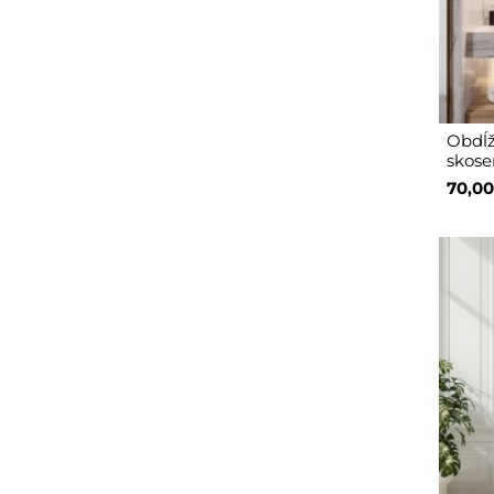
Obdĺž
skose
70,00