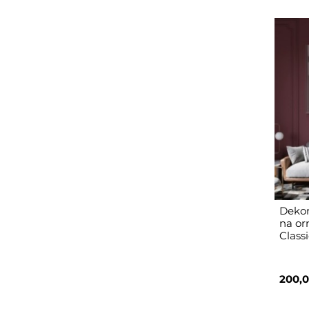
Dekor
na or
Class
200,0