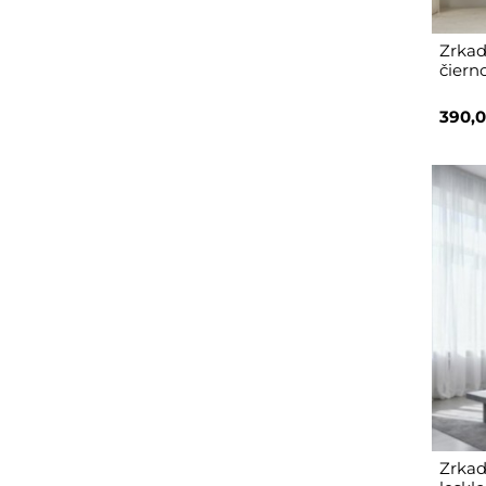
Zrkad
čiern
390,0
Zrkad