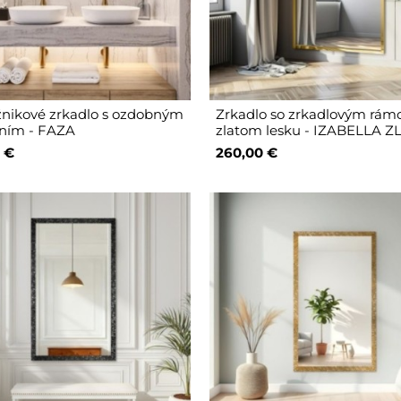
nikové zrkadlo s ozdobným
Zrkadlo so zrkadlovým rám
ním - FAZA
zlatom lesku - IZABELLA Z
 €
260,00 €