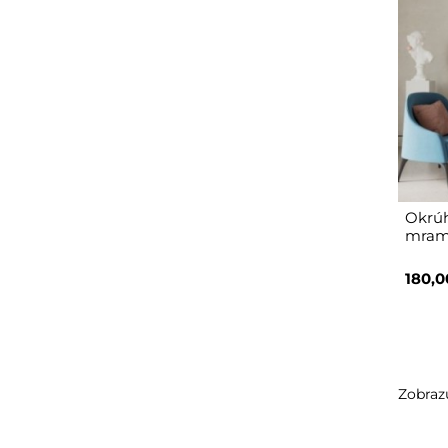
Okrúh
mram
180,0
Zobrazu