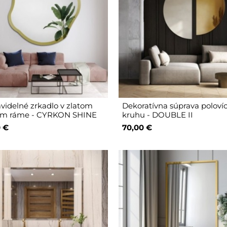
videlné zrkadlo v zlatom
Dekoratívna súprava poloví
om ráme - CYRKON SHINE
kruhu - DOUBLE II
 €
70,00 €