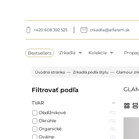
+420 608 392 525
zrkadla@alfaram.sk
expand_more
expand_more
Bestsellers
Zrkadlá
Kolekcie
Propag
Úvodná stránka
Zrkadlá podľa štýlu
Glamour zrk
GLA
Filtrovať podľa
TVAR
grid_view
view_agenda
Obdĺžnikové
17
Okrúhle
12
Organické
9
Oválne
6