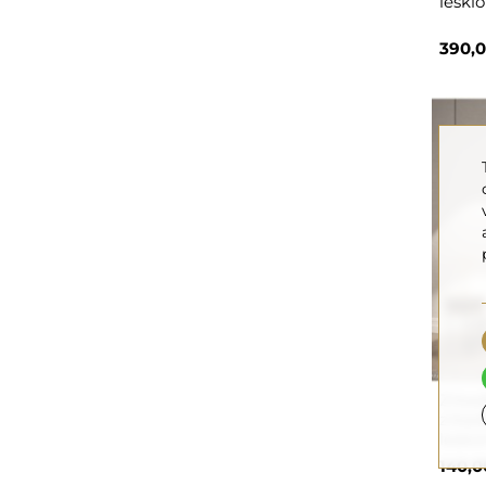
leskl
390,0
Zrkad
zrkad
lesko
140,0