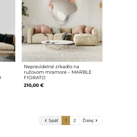
Nepravidelné zrkadlo na
ružovom mramore – MARBLE
O
FIORATO
210,00 €

Späť
1
2
Ďalej
