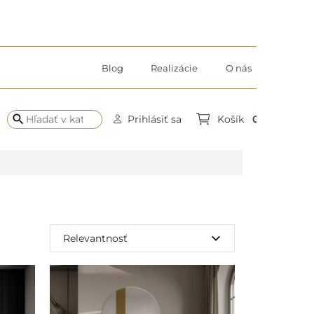
Blog
Realizácie
O nás
search
0
Prihlásiť sa
Košík
expand_more
Relevantnosť