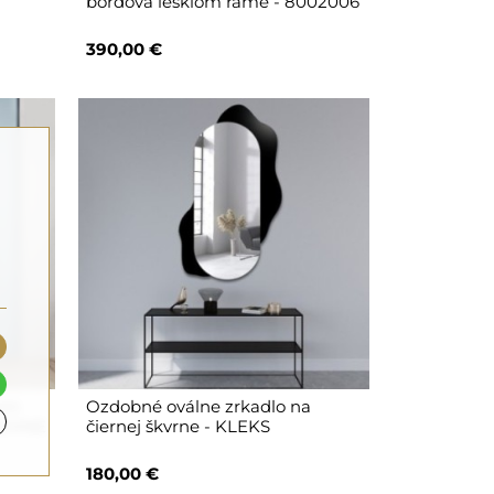
bordová lesklom ráme - 8002006
390,00 €
tom
Ozdobné oválne zrkadlo na
 SHINE
čiernej škvrne - KLEKS
180,00 €