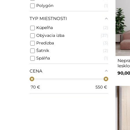
Polygón
1
TYP MIESTNOSTI
Kúpeľňa
2
Obývacia izba
37
Predizba
3
Šatník
2
Spálňa
1
Nepra
leskl
CENA
90,00
70
€
550
€