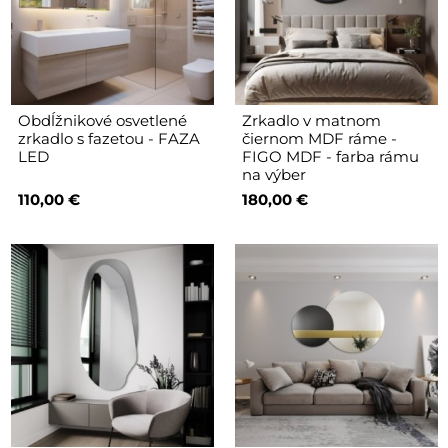
Obdĺžnikové osvetlené
Zrkadlo v matnom
zrkadlo s fazetou - FAZA
čiernom MDF ráme -
LED
FIGO MDF - farba rámu
na výber
110,00 €
180,00 €