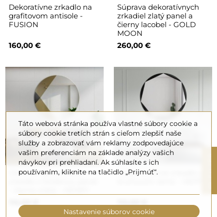
Dekoratívne zrkadlo na
Súprava dekoratívnych
grafitovom antisole -
zrkadiel zlatý panel a
FUSION
čierny lacobel - GOLD
MOON
160,00 €
260,00 €
Táto webová stránka používa vlastné súbory cookie a
súbory cookie tretích strán s cieľom zlepšiť naše
služby a zobrazovať vám reklamy zodpovedajúce
vašim preferenciám na základe analýzy vašich
R
návykov pri prehliadaní. Ak súhlasíte s ich
používaním, kliknite na tlačidlo „Prijmúť“.
Okrúhle dekoratívne
Sedemhranné zrkadlo v
zrkadlo s farebnou panel
kruhovom ráme - HEPTO
F
I
L
T
E
- čierno-zlatá - HENRY
110,00 €
110,00 €
Nastavenie súborov cookie