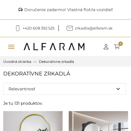
delivery_truck_speed
Doručenie zadarmo! Vlastná flotila vozidiel!
+420 608 392 525
zrkadla@alfaram.sk
menu
0
Úvodná stránka
Dekoratívne zrkadlá
DEKORATÍVNE ZRKADLÁ
expand_more
Relevantnosť
Je tu 131 produktov.