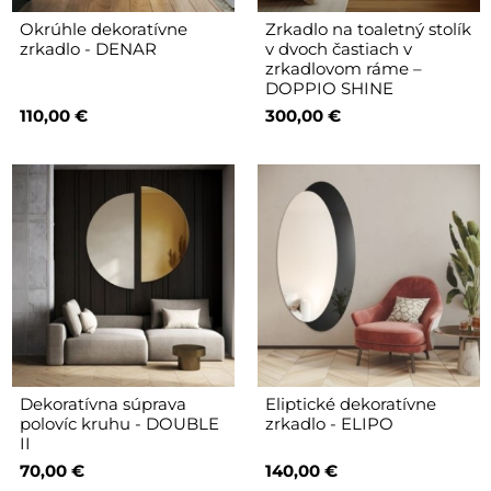
Okrúhle dekoratívne
Zrkadlo na toaletný stolík
zrkadlo - DENAR
v dvoch častiach v
zrkadlovom ráme –
DOPPIO SHINE
110,00 €
300,00 €
Dekoratívna súprava
Eliptické dekoratívne
polovíc kruhu - DOUBLE
zrkadlo - ELIPO
II
70,00 €
140,00 €