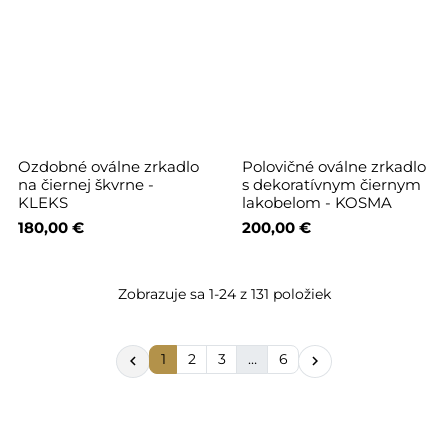
Ozdobné oválne zrkadlo
Polovičné oválne zrkadlo
na čiernej škvrne -
s dekoratívnym čiernym
KLEKS
lakobelom - KOSMA
180,00 €
200,00 €
Zobrazuje sa 1-24 z 131 položiek
1
2
3
…
6

