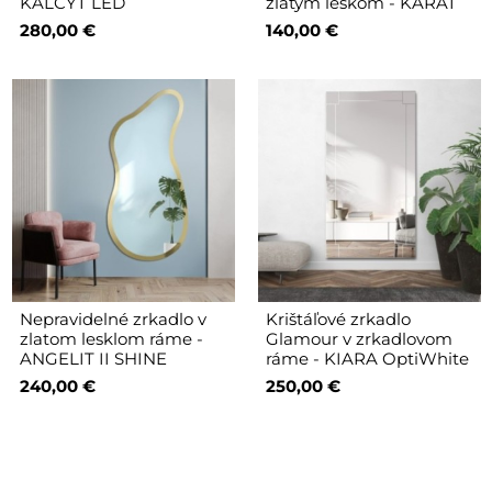
KALCYT LED
zlatým leskom - KARAT
280,00 €
140,00 €
Nepravidelné zrkadlo v
Krištáľové zrkadlo
zlatom lesklom ráme -
Glamour v zrkadlovom
ANGELIT II SHINE
ráme - KIARA OptiWhite
240,00 €
250,00 €