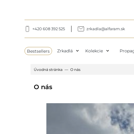
+420 608 392 525
zrkadla@alfaram.sk
expand_more
expand_more
Bestsellers
Zrkadlá
Kolekcie
Propag
Úvodná stránka
O nás
O nás