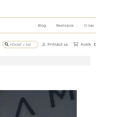
Blog
Realizácie
O nás
search
0
Prihlásiť sa
Košík