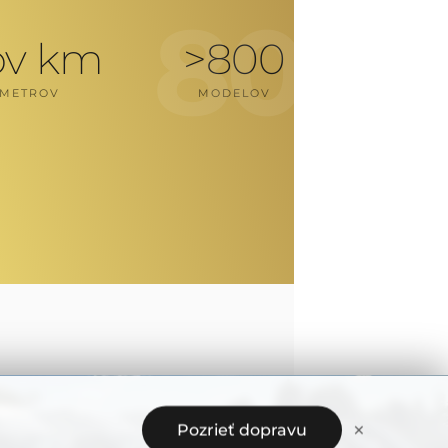
800
ov km
>
800
OMETROV
MODELOV
×
Pozrieť dopravu
nzia a vízia