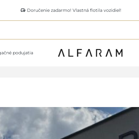
delivery_truck_speed
Doručenie zadarmo! Vlastná flotila vozidiel!
ačné podujatia