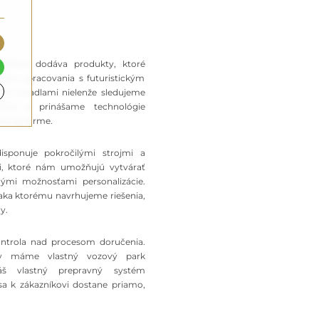
FARAM dodáva produkty, ktoré
ého spracovania s futuristickým
LED zrkadlami nielenže sledujeme
oríme a prinášame technológie
antnej forme.
sponuje pokročilými strojmi a
i, ktoré nám umožňujú vytvárať
ými možnosťami personalizácie.
ka ktorému navrhujeme riešenia,
y.
kontrola nad procesom doručenia.
v máme vlastný vozový park
 Náš vlastný prepravný systém
sa k zákazníkovi dostane priamo,