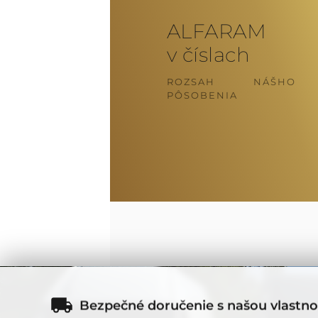
ALFARAM
v číslach
ROZSAH NÁŠHO
PÔSOBENIA
Bezpečné doručenie s našou vlastnou