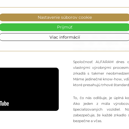
Nastavenie súborov cookie
Od roku 2013 spoločnosť AL
Prijmúť
kombinujú precíznosť remeseln
Viac informácií
dizajnom. Ako líder na trhu s 
trendy, ale ich aktívne tv
budúcnosti do interiérov v eleg
Spoločnosť ALFARAM dnes di
vlastnými výrobnými procesm
zrkadlá s takmer neobmedzen
Máme jedinečné know-how, vďa
ktoré presahujú trhové štandard
To, čo nás odlišuje, je úplná 
Ako jeden z mála výrobco
špecializovaných vozidiel.
zabezpečuje, že každé zrkadlo 
bezpečne a včas.