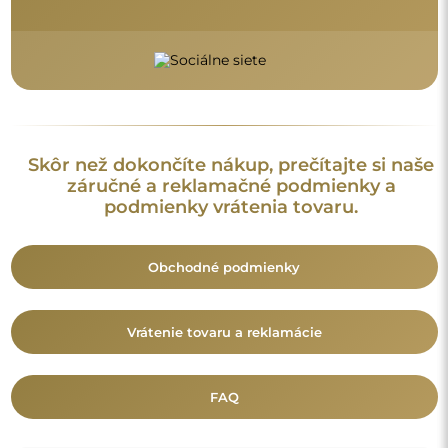
Doplnkové informácie
Modely zrkadiel, fotografie ako aj opisy sú chránené
autorským právom. © Alfaram sp. z o.o. — Všetky práva
vyhradené. Je zakázané kopírovať, predávať alebo šíriť modely,
fotografie a opisy zrkadiel bez predchádzajúceho súhlasu ©
Alfaram sp. z o.o. Akékoľvek nelegálne použitie obsahu
spadajúceho pod duševné vlastníctvo (najmä na komerčné
účely) predstavuje porušenie autorských práv, ktoré môže byť
postihované občianskoprávne aj trestnoprávne.
Dekoratívne prvky na fotografiách slúžia výhradne na
ilustráciu aranžmánu a nie sú súčasťou zrkadla.
Mohlo by vás zaujať aj