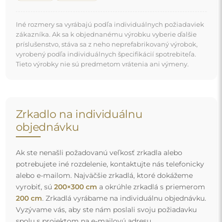
Vyzývame vás, aby ste nám poslali svoju požiadavku
spolu s projektom na e-mailovú adresu
zrkadla@alfaram.sk
.
Doprava zdarma a bezpečná preprava
Nemusíte sa starať o prepravu – postaráme sa o to, aby
zrkadlo, ktoré ste si objednali, k vám bezpečne dorazilo, a
to úplne zdarma. Disponujeme vlastným vozovým
parkom a vyškoleným personálom, preto vám môžeme
zaručiť, že zrkadlo dorazí v dokonalom stave, bez
dodatočných poplatkov. Aj keď si objednáte zrkadlo
veľkých rozmerov, môžete sa spoľahnúť na rýchle
doručenie.