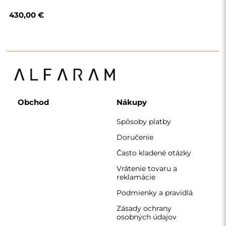
osobných údajov
O nás
Sledujte nás
Spolupráca
Instagram
Kontakt
Facebook
Pinterest
KONTAKT
Pracujeme od pondelka do piatku v čase 7:00 - 15:00
Telefón
+420 608 392 525
zrkadla@alfaram.sk
Alfaram sp. z o.o. © 2026
Realizácia:
AbcWeb.pl