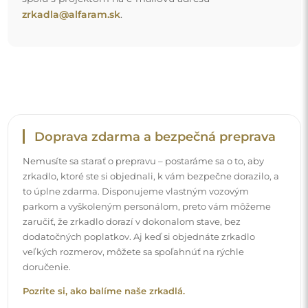
Pozrite si, ako balíme naše zrkadlá.
Jednoduchá montáž
Postaráme sa o výrobu a doručenie zrkadiel, zatiaľ čo
inštalácia je vo vašej zodpovednosti. Vzhľadom na
špecifiká každého priestoru neponúkame štandardné
montážne príslušenstvo. Toto vám dáva slobodu vybrať si
hmoždinky alebo háčiky, ktoré najlepšie vyhovujú vašim
stenám a vašim potrebám.