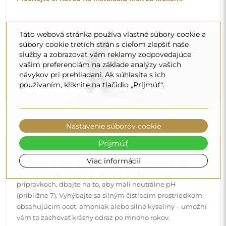
vám to zachovať krásny odraz po mnoho rokov.
Chcete sa dozvedieť viac?
Táto webová stránka používa vlastné súbory cookie a
Objavte ďalšie tipy na našom blogu.
súbory cookie tretích strán s cieľom zlepšiť naše
služby a zobrazovať vám reklamy zodpovedajúce
vašim preferenciám na základe analýzy vašich
návykov pri prehliadaní. Ak súhlasíte s ich
používaním, kliknite na tlačidlo „Prijmúť“.
Nastavenie súborov cookie
Prijmúť
Viac informácií
Doručenie domov
Ponúkame službu doručenia domov, ktorá vám umožní
prijať balík priamo pred vaše dvere. Za príplatok 40 €
ponúkame aj
doručenie až do bytu
, ktoré umožňuje