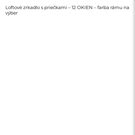
430,00 €
Obchod
Nákupy
Spôsoby platby
Doručenie
Často kladené otázky
Vrátenie tovaru a
reklamácie
Podmienky a pravidlá
Zásady ochrany