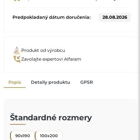
90x190
100x200
Iné rozmery sa vyrábajú podľa individuálnych požiadaviek
zákazníka. Ak sa k objednanému výrobku vyberie ďalšie
príslušenstvo, stáva sa z neho neprefabrikovaný výrobok,
vyrobený podľa individuálnych špecifikácií spotrebiteľa.
Tieto výrobky nie sú predmetom vrátenia ani výmeny.
Zrkadlo na individuálnu
objednávku
Ak ste nenašli požadovanú veľkosť zrkadla alebo
potrebujete iné rozdelenie, kontaktujte nás telefonicky
alebo e-mailom. Najväčšie zrkadlá, ktoré dokážeme
vyrobiť, sú
200×300 cm
a okrúhle zrkadlá s priemerom
200 cm
. Zrkadlá vyrábame na individuálnu objednávku.