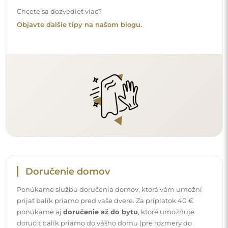
doručiť balík priamo do vášho domu (pre rozmery do
80×120 cm alebo s priemerom 100 cm). Pri väčších
produktoch sa môže vyžadovať drobná pomoc, napríklad
otvorenie dverí. Ak túto službu pri objednávke nezvolíte a
nezaplatíte, kuriér balík dovnútra vášho domu
neumiestni.
Návody
Aby bola montáž a používanie nášho zrkadla jednoduché
a bez starostí, pripravili sme pre vás podrobné návody.
Nájdete v nich všetky potrebné kroky pre správnu montáž