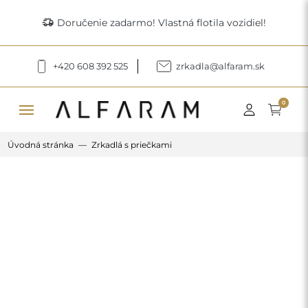
delivery_truck_speed
Doručenie zadarmo! Vlastná flotila vozidiel!
+420 608 392 525
zrkadla@alfaram.sk
menu
0
Úvodná stránka
Zrkadlá s priečkami
Previous
Next
Dlhé loftové zrkadlo s priečkami –