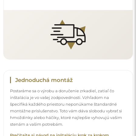
Prečítajte si návod na inštaláciu krok za krokom.
Čistenie a údržba
Na udržanie optimálneho lesku stačí mikrovláknová
utierka a teplá voda. Ak siahnete po špecifických
prípravkoch, dbajte na to, aby mali neutrálne pH
(približne 7). Vyhýbajte sa silným čistiacim prostriedkom
obsahujúcim ocot, amoniak alebo silné kyseliny – umožní