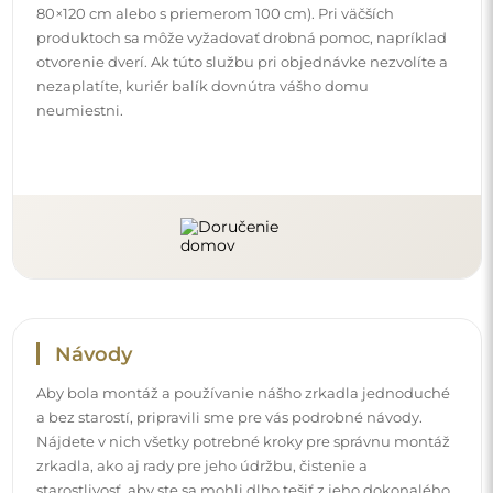
zrkadla, ako aj rady pre jeho údržbu, čistenie a
starostlivosť, aby ste sa mohli dlho tešiť z jeho dokonalého
vzhľadu.
Pozrite si návody na montáž a používanie.
Sledujte nás a buďte v obraze
Buďte v obraze o našich novinkách, inšpiráciách a
akciách, objavte interiérové trendy a nájdite nápady na
krásne interiéry. Pridajte sa do našej komunity a zistite,
čo si pre vás špeciálne pripravujeme!