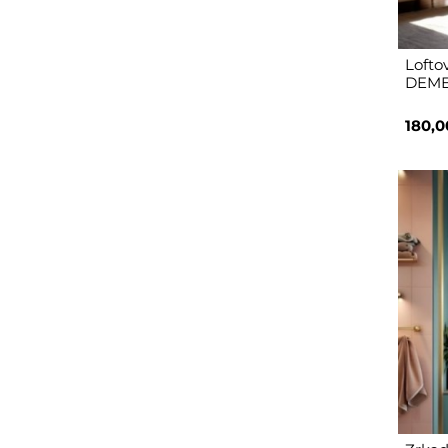
Lofto
DEMET
180,0