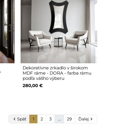
Dekoratívne zrkadlo v širokom
V
MDF ráme - DORA - farba rámu
podľa vášho výberu
280,00 €

Späť
1
2
3
…
29
Ďalej
