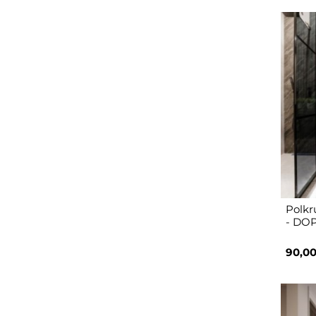
Polkr
- DO
90,00