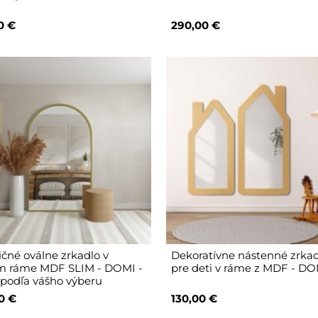
0 €
290,00 €
ičné oválne zrkadlo v
Dekoratívne nástenné zrka
m ráme MDF SLIM - DOMI -
pre deti v ráme z MDF - D
 podľa vášho výberu
0 €
130,00 €