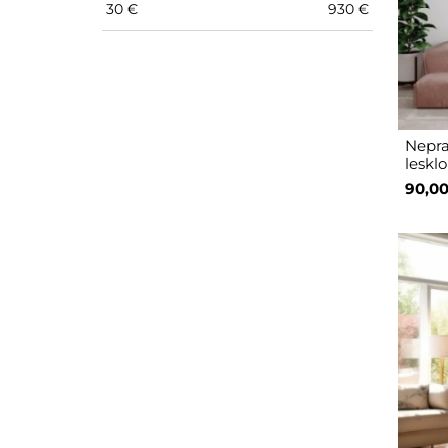
30
€
930
€
Nepra
leskl
90,00