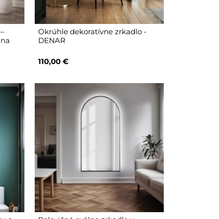
 –
Okrúhle dekoratívne zrkadlo -
 na
DENAR
110,00 €