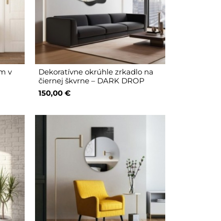
om v
Dekoratívne okrúhle zrkadlo na
čiernej škvrne – DARK DROP
150,00 €