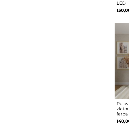
LED
150,0
Polov
zlato
farba
140,0