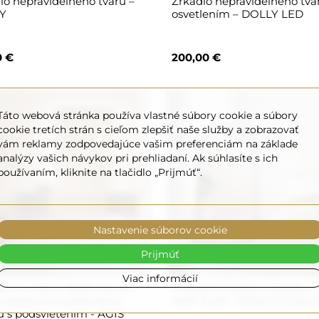
lo nepravidelného tvaru –
Zrkadlo nepravidelného tva
Y
osvetlením – DOLLY LED
0 €
200,00 €
Táto webová stránka používa vlastné súbory cookie a súbory
cookie tretích strán s cieľom zlepšiť naše služby a zobrazovať
vám reklamy zodpovedajúce vašim preferenciám na základe
analýzy vašich návykov pri prehliadaní. Ak súhlasíte s ich
používaním, kliknite na tlačidlo „Prijmúť“.
Nastavenie súborov cookie
Prijmúť
Viac informácií
lo na mieru obdĺžnikové v
Poloválné stojace zrkadlo v
 častiach k toaletnému
MDF SLIM - DOMI STOJAC
ku s podsvietením - AGIS