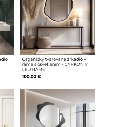
adlo
Organicky tvarované zrkadlo v
ráme s osvetlením - CYRKON V
LED RÁME
100,00 €