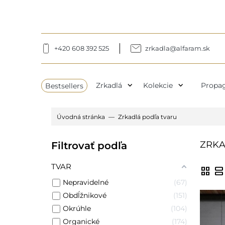
+420 608 392 525
zrkadla@alfaram.sk
expand_more
expand_more
Bestsellers
Zrkadlá
Kolekcie
Propag
Úvodná stránka
Zrkadlá podľa tvaru
ZRKA
Filtrovať podľa
TVAR
grid_view
view_agenda
Nepravidelné
67
Obdĺžnikové
151
Okrúhle
104
Organické
174