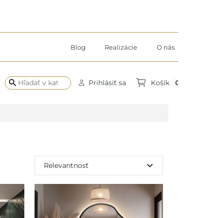
Blog
Realizácie
O nás
search
0
Prihlásiť sa
Košík
expand_more
Relevantnosť