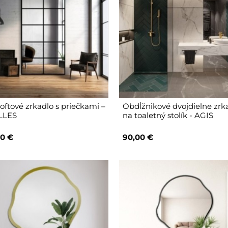
loftové zrkadlo s priečkami –
Obdĺžnikové dvojdielne zrk
LLES
na toaletný stolík - AGIS
0 €
90,00 €