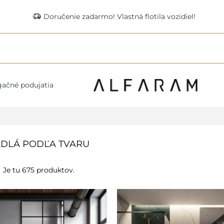
delivery_truck_speed
Doručenie zadarmo! Vlastná flotila vozidiel!
ačné podujatia
DLÁ PODĽA TVARU
Je tu 675 produktov.