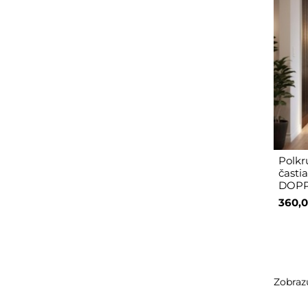
Polkr
časti
DOPP
360,0
Zobrazu