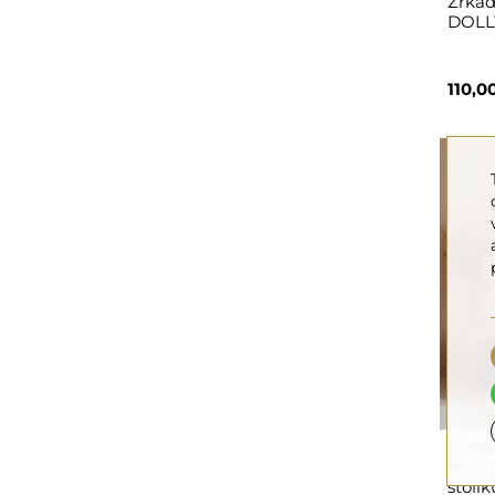
Zrkad
DOLL
110,0
Zrkad
dvoch
stolí