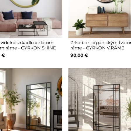
videlné zrkadlo v zlatom
Zrkadlo s organickým tvar
om ráme - CYRKON SHINE
ráme - CYRKON V RÁME
 €
90,00 €