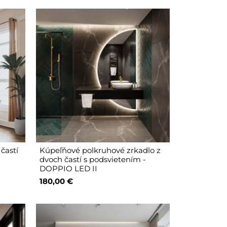
častí
Kúpeľňové polkruhové zrkadlo z
D
dvoch častí s podsvietením -
DOPPIO LED II
180,00 €