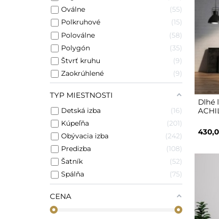
Oválne
55
Polkruhové
15
Poloválne
58
Polygón
35
Štvrť kruhu
9
Zaokrúhlené
9
TYP MIESTNOSTI
Dlhé 
Detská izba
16
ACHI
Kúpeľňa
201
430,0
Obývacia izba
242
Predizba
108
Šatník
52
Spálňa
75
CENA