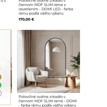
ru s
Polovičné oválne zrkadlo v
čiernom MDF SLIM ráme s
osvetlením - DOMI LED - farba
rámu podľa vášho výberu
170,00 €
 ráme
Polovičné oválne zrkadlo v
E
čiernom MDF SLIM ráme - DOMI
- farba rámu podľa vášho výberu