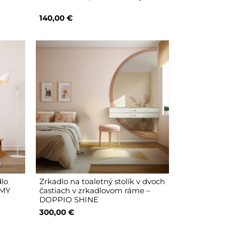
140,00 €
dlo
Zrkadlo na toaletný stolík v dvoch
OMY
častiach v zrkadlovom ráme –
DOPPIO SHINE
300,00 €