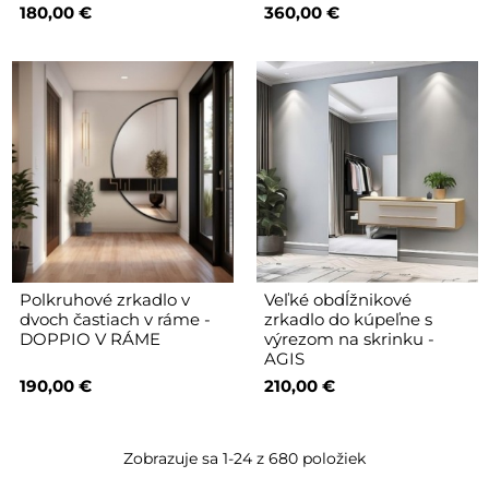
180,00 €
360,00 €
Polkruhové zrkadlo v
Veľké obdĺžnikové
dvoch častiach v ráme -
zrkadlo do kúpeľne s
DOPPIO V RÁME
výrezom na skrinku -
AGIS
190,00 €
210,00 €
Zobrazuje sa 1-24 z 680 položiek