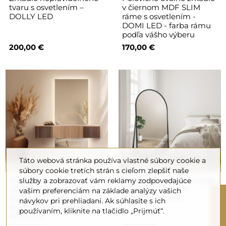
tvaru s osvetlením –
v čiernom MDF SLIM
DOLLY LED
ráme s osvetlením -
DOMI LED - farba rámu
podľa vášho výberu
200,00 €
170,00 €
Táto webová stránka používa vlastné súbory cookie a
súbory cookie tretích strán s cieľom zlepšiť naše
Zrkadlo na mieru
Poloválné stojace zrkadlo
služby a zobrazovať vám reklamy zodpovedajúce
obdĺžnikové v dvoch
v ráme MDF SLIM -
vašim preferenciám na základe analýzy vašich
R
častiach k toaletnému
DOMI STOJACE
návykov pri prehliadaní. Ak súhlasíte s ich
stolíku s podsvietením -
používaním, kliknite na tlačidlo „Prijmúť“.
AGIS LED
F
I
L
T
E