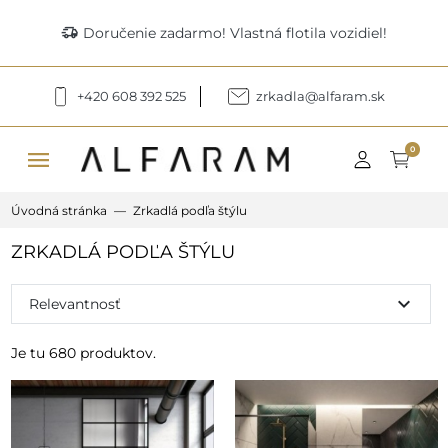
delivery_truck_speed
Doručenie zadarmo! Vlastná flotila vozidiel!
+420 608 392 525
zrkadla@alfaram.sk
menu
0
Úvodná stránka
Zrkadlá podľa štýlu
ZRKADLÁ PODĽA ŠTÝLU
expand_more
Relevantnosť
Je tu 680 produktov.