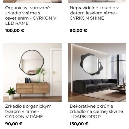
Organicky tvarované
Nepravidelné zrkadlo v
zrkadlo v ráme s
zlatom lesklom ráme -
osvetlením - CYRKON V
CYRKON SHINE
LED RÁME
100,00 €
90,00 €
Zrkadlo s organickým
Dekoratívne okrúhle
tvarom v ráme -
zrkadlo na čiernej škvrne
CYRKON V RÁME
– DARK DROP
90,00 €
150,00 €