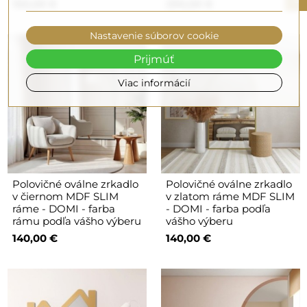
150,00 €
290,00 €
Nastavenie súborov cookie
Prijmúť
Viac informácií
Polovičné oválne zrkadlo
Polovičné oválne zrkadlo
v čiernom MDF SLIM
v zlatom ráme MDF SLIM
ráme - DOMI - farba
- DOMI - farba podľa
rámu podľa vášho výberu
vášho výberu
140,00 €
140,00 €