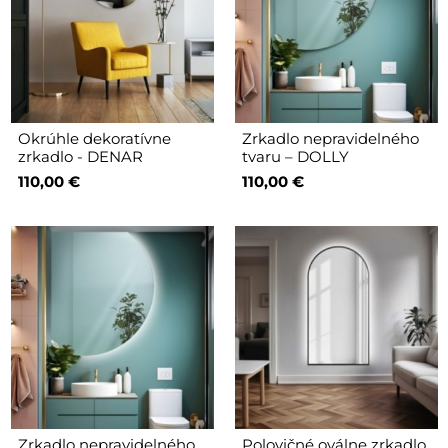
Okrúhle dekoratívne
Zrkadlo nepravidelného
zrkadlo - DENAR
tvaru – DOLLY
110,00 €
110,00 €
Zrkadlo nepravidelného
Polovičné oválne zrkadlo