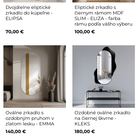
Dvojdielne eliptické
Eliptické zrkadlo s
zrkadlo do kúpeľne -
čiernym rámom MDF
ELIPSA
SLIM - ELIZA - farba
rámu podľa vášho výberu
70,00 €
100,00 €
Oválne zrkadlo s
Ozdobné oválne zrkadlo
ozdobným pruhom v
na čiernej škvrne -
zlatom lesku - EMMA
KLEKS
140,00 €
180,00 €