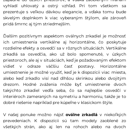
vyhladí uhlovatý a ostrý vzhľad. Pri tom všetkom sa
prezentuje s veľkou dávkou elegancie, a vďaka tomu bude
skvelým doplnkom k viac vyberaným štýlom, ale zároveň
pridá šmrnc aj tým striedmejším.
Ďalším pozitívnym aspektom oválnych zrkadiel je možnosť
ich umiestnenia vertikálne aj horizontálne, čo poskytuje
rozdielne efekty a osvedčí sa v rôznych situáciách. Vertikálne
zrkadlá sa osvedčia, ako už bolo spomenuté, v úzkych
priestoroch, ale aj v situáciách, keď je požadovaným efektom
vidieť v odraze väčšiu časť postavy. Horizontálne
umiestnenie je možné využiť, keď je k dispozícii viac miesta,
alebo keď zrkadlo visí nad dlhšou skrinkou alebo dvojitým
drezom. Hodné zváženia môže byť umiestnenie dvoch
takýchto zrkadiel vedľa seba, čo sa najlepšie osvedčí v
interiéroch zameraných na symetriu a harmoniu, takže je to
dobré riešenie napríklad pre kúpeľne v klasickom štýle.
V našej ponuke možno nájsť
oválne zrkadlá
v niekoľkých
prevedeniach. K dispozícii sú tam modely zaoblené zo
všetkých strán, ako aj len na rohoch alebo na dvoch