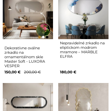
Nepravidelné zrkadlo na
eliptickom modrom
Dekoratívne oválne
mramore – MARBLE
zrkadlo na
ELFRA
ornamentálnom skle
Master Soft - LUXORA
VESPER
150,00 €
200,00 €
180,00 €