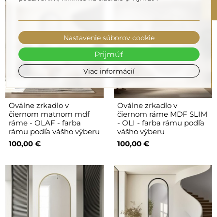
F
I
L
T
E
Nastavenie súborov cookie
Prijmúť
Viac informácií
Oválne zrkadlo v
Oválne zrkadlo v
čiernom matnom mdf
čiernom ráme MDF SLIM
ráme - OLAF - farba
- OLI - farba rámu podľa
rámu podľa vášho výberu
vášho výberu
100,00 €
100,00 €