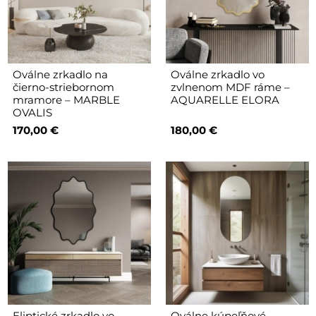
Oválne zrkadlo na
Oválne zrkadlo vo
čierno-striebornom
zvlnenom MDF ráme –
mramore – MARBLE
AQUARELLE ELORA
OVALIS
170,00 €
180,00 €
Eliptické zrkadlo vo
Oválne kúpeľňové