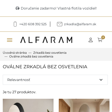
delivery_truck_speed
Doručenie zadarmo! Vlastná flotila vozidiel!
+420 608 392 525
zrkadla@alfaram.sk
menu
0
Úvodná stránka
Zrkadlá bez osvetlenia
Oválne zrkadlá bez osvetlenia
OVÁLNE ZRKADLÁ BEZ OSVETLENIA
expand_more
Relevantnosť
Je tu 27 produktov.