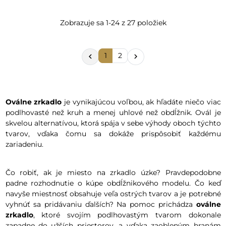
Zobrazuje sa 1-24 z 27 položiek
1
2


Oválne zrkadlo
je vynikajúcou voľbou, ak hľadáte niečo viac
podlhovasté než kruh a menej uhlové než obdĺžnik. Ovál je
skvelou alternatívou, ktorá spája v sebe výhody oboch týchto
tvarov, vďaka čomu sa dokáže prispôsobiť každému
zariadeniu.
Čo robiť, ak je miesto na zrkadlo úzke? Pravdepodobne
padne rozhodnutie o kúpe obdĺžnikového modelu. Čo keď
navyše miestnosť obsahuje veľa ostrých tvarov a je potrebné
vyhnúť sa pridávaniu ďalších? Na pomoc prichádza
oválne
zrkadlo
, ktoré svojím podlhovastým tvarom dokonale
zapadne do užších priestorov, a vďaka zaobleným hranám