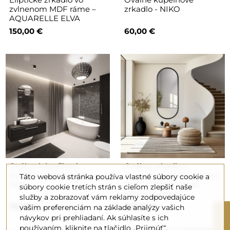
zvlnenom MDF ráme –
zrkadlo - NIKO
AQUARELLE ELVA
150,00 €
60,00 €
Oválne kúpeľňové
Oválne zrkadlo v
zrkadlo z dvoch častí -
matnom čiernom ráme z
Táto webová stránka používa vlastné súbory cookie a
NIKO
MDF - ODYS - farba
súbory cookie tretích strán s cieľom zlepšiť naše
rámu na výber.
služby a zobrazovať vám reklamy zodpovedajúce
70,00 €
100,00 €
vašim preferenciám na základe analýzy vašich
R
návykov pri prehliadaní. Ak súhlasíte s ich
používaním, kliknite na tlačidlo „Prijmúť“.