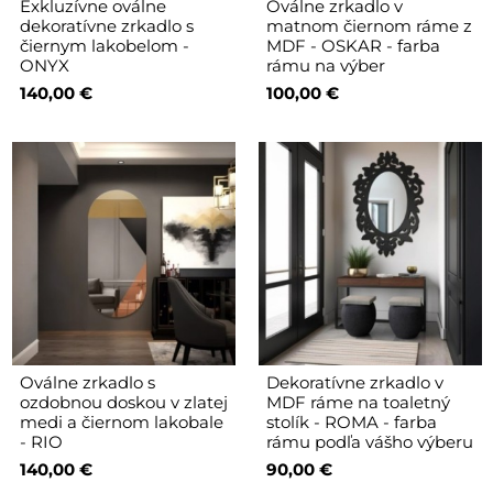
Exkluzívne oválne
Oválne zrkadlo v
dekoratívne zrkadlo s
matnom čiernom ráme z
čiernym lakobelom -
MDF - OSKAR - farba
ONYX
rámu na výber
140,00 €
100,00 €
Oválne zrkadlo s
Dekoratívne zrkadlo v
ozdobnou doskou v zlatej
MDF ráme na toaletný
medi a čiernom lakobale
stolík - ROMA - farba
- RIO
rámu podľa vášho výberu
140,00 €
90,00 €