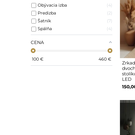
Obývacia izba
4
Predizba
2
Šatník
7
Spálňa
4
CENA
100
€
460
€
Zrkad
dvoch
stolí
LED
150,0