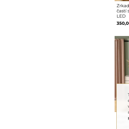
Zrkad
častí
LED
350,0
Zrkad
častí
GLAM