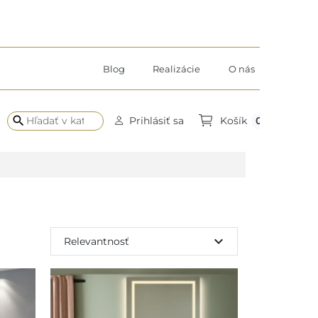
Blog
Realizácie
O nás
search
0
Prihlásiť sa
Košík
expand_more
Relevantnosť