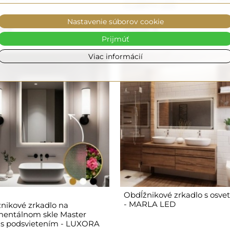
CLARITY LED
Nastavenie súborov cookie
0 €
270,00 €
Prijmúť
Viac informácií
Obdĺžnikové zrkadlo s osve
- MARLA LED
nikové zrkadlo na
entálnom skle Master
 s podsvietením - LUXORA