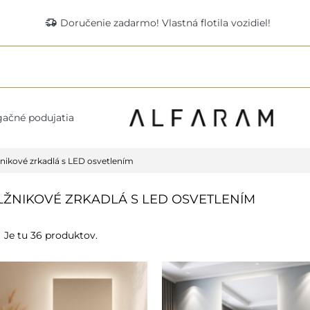
delivery_truck_speed
Doručenie zadarmo! Vlastná flotila vozidiel!
ačné podujatia
nikové zrkadlá s LED osvetlením
ŽNIKOVÉ ZRKADLÁ S LED OSVETLENÍM
Je tu 36 produktov.