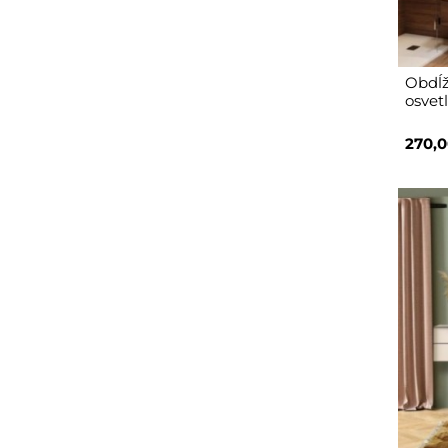
Obdĺž
osvet
270,0