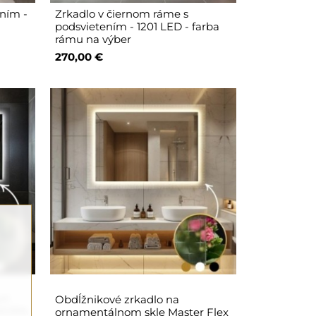
ením -
Zrkadlo v čiernom ráme s
podsvietením - 1201 LED - farba
rámu na výber
270,00 €
un
Obdĺžnikové zrkadlo na
LUXORA
ornamentálnom skle Master Flex