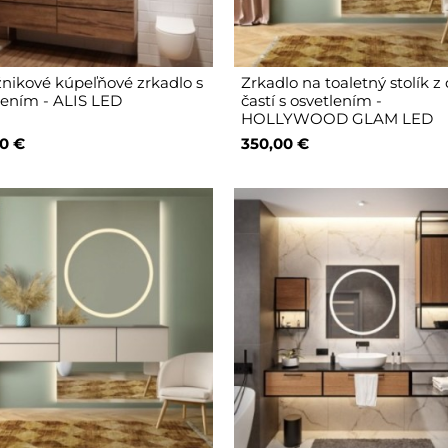
nikové kúpeľňové zrkadlo s
Zrkadlo na toaletný stolík z
lením - ALIS LED
častí s osvetlením -
HOLLYWOOD GLAM LED
0 €
350,00 €