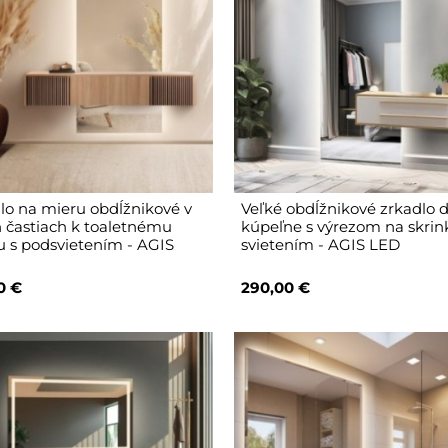
lo na mieru obdĺžnikové v
Veľké obdĺžnikové zrkadlo 
 častiach k toaletnému
kúpeľne s výrezom na skrin
ku s podsvietením - AGIS
svietením - AGIS LED
0 €
290,00 €