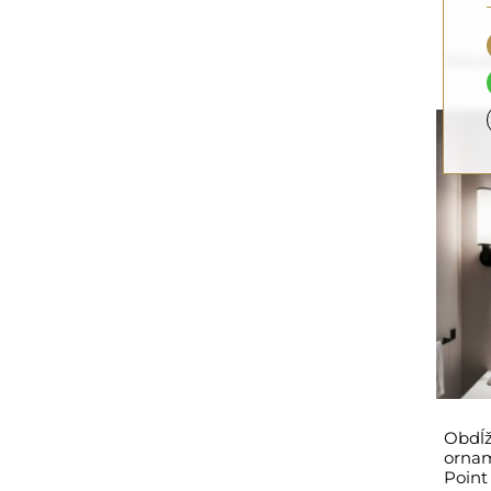
350,0
Obdĺž
ornam
Point