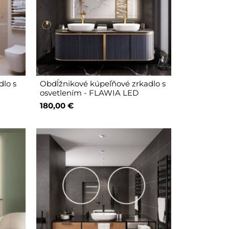
dlo s
Obdĺžnikové kúpeľňové zrkadlo s
osvetlením - FLAWIA LED
180,00 €