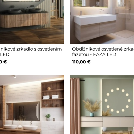
nikové zrkadlo s osvetlením
Obdĺžnikové osvetlené zrka
 LED
fazetou - FAZA LED
0 €
110,00 €