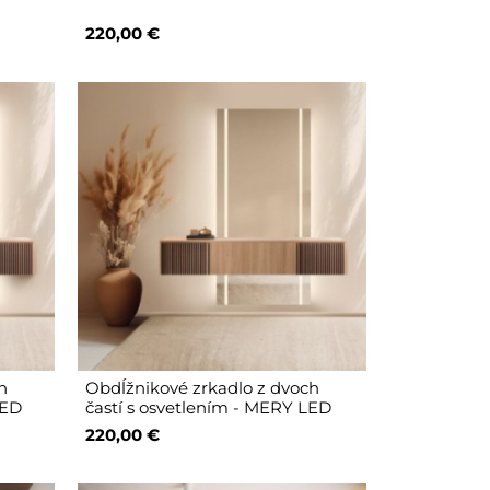
220,00 €
h
Obdĺžnikové zrkadlo z dvoch
LED
častí s osvetlením - MERY LED
220,00 €