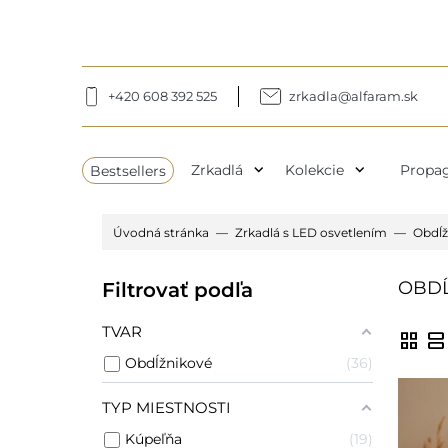
+420 608 392 525
zrkadla@alfaram.sk
expand_more
expand_more
Bestsellers
Zrkadlá
Kolekcie
Propag
Úvodná stránka
Zrkadlá s LED osvetlením
Obdĺž
OBDĹ
Filtrovať podľa
TVAR
grid_view
view_agenda
Obdĺžnikové
36
TYP MIESTNOSTI
Kúpeľňa
19