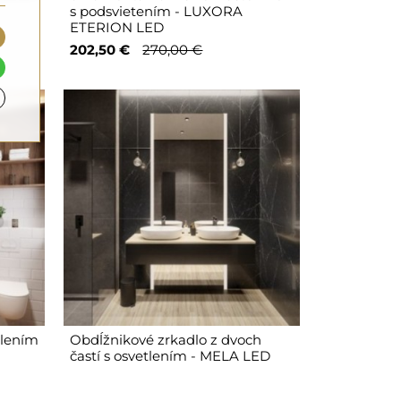
s podsvietením - LUXORA
ETERION LED
202,50 €
270,00 €
tlením
Obdĺžnikové zrkadlo z dvoch
častí s osvetlením - MELA LED