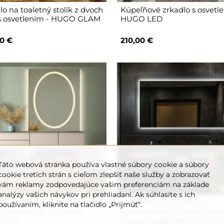
lo na toaletný stolík z dvoch
Kúpeľňové zrkadlo s osvetl
 s osvetlením - HUGO GLAM
HUGO LED
0 €
210,00 €
Táto webová stránka používa vlastné súbory cookie a súbory
cookie tretích strán s cieľom zlepšiť naše služby a zobrazovať
vám reklamy zodpovedajúce vašim preferenciám na základe
analýzy vašich návykov pri prehliadaní. Ak súhlasíte s ich
lo na toaletný stolík z dvoch
Obdĺžnikové zrkadlo na
používaním, kliknite na tlačidlo „Prijmúť“.
 s osvetlením - LUMINA
ornamentálnom skle Visios
 LED
Classic s podsvietením - 