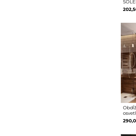
SOLE
202,5
Obdĺž
osvet
290,0