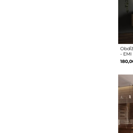
Obdĺž
- EMI
180,0