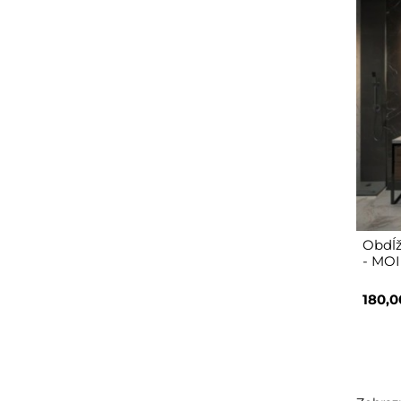
Obdĺž
- MO
180,0