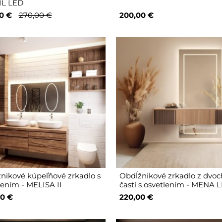
IL LED
0 €
270,00 €
200,00 €
nikové kúpeľňové zrkadlo s
Obdĺžnikové zrkadlo z dvoc
lením - MELISA II
častí s osvetlením - MENA 
0 €
220,00 €