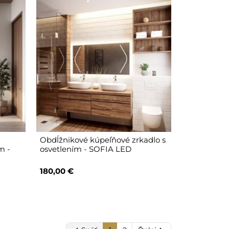
Obdĺžnikové kúpeľňové zrkadlo s
m -
osvetlením - SOFIA LED
180,00 €