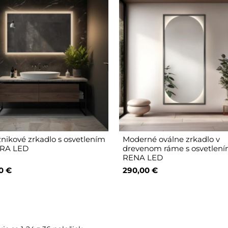
nikové zrkadlo s osvetlením
Moderné oválne zrkadlo v
IRA LED
drevenom ráme s osvetlení
RENA LED
0 €
290,00 €