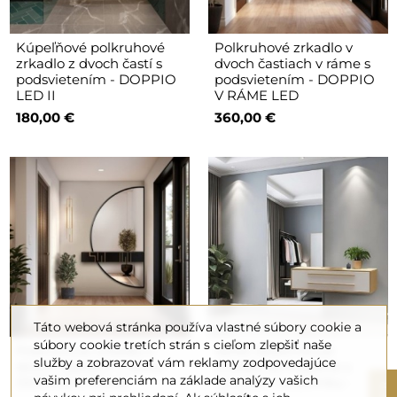
Kúpeľňové polkruhové
Polkruhové zrkadlo v
zrkadlo z dvoch častí s
dvoch častiach v ráme s
podsvietením - DOPPIO
podsvietením - DOPPIO
LED II
V RÁME LED
180,00 €
360,00 €
Táto webová stránka používa vlastné súbory cookie a
súbory cookie tretích strán s cieľom zlepšiť naše
Polkruhové zrkadlo v
Veľké obdĺžnikové
služby a zobrazovať vám reklamy zodpovedajúce
dvoch častiach v ráme -
zrkadlo do kúpeľne s
vašim preferenciám na základe analýzy vašich
DOPPIO V RÁME
výrezom na skrinku -