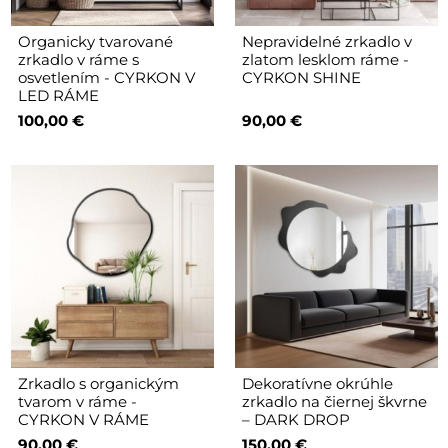
Organicky tvarované
Nepravidelné zrkadlo v
zrkadlo v ráme s
zlatom lesklom ráme -
osvetlením - CYRKON V
CYRKON SHINE
LED RÁME
100,00 €
90,00 €
Zrkadlo s organickým
Dekoratívne okrúhle
tvarom v ráme -
zrkadlo na čiernej škvrne
CYRKON V RÁME
– DARK DROP
90,00 €
150,00 €