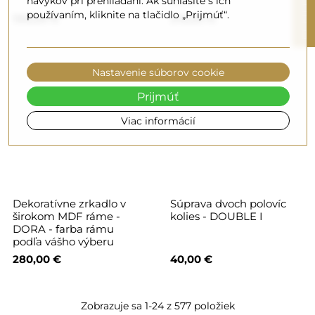
R
návykov pri prehliadaní. Ak súhlasíte s ich
AGIS
používaním, kliknite na tlačidlo „Prijmúť“.
190,00 €
210,00 €
F
I
L
T
E
Nastavenie súborov cookie
Prijmúť
Viac informácií
Dekoratívne zrkadlo v
Súprava dvoch polovíc
širokom MDF ráme -
kolies - DOUBLE I
DORA - farba rámu
podľa vášho výberu
280,00 €
40,00 €
Zobrazuje sa 1-24 z 577 položiek