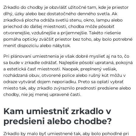
Zrkadlo do chodby je obzvlášť užitočné tam, kde je priestor
dlhý, úzky alebo bez dostatočného denného svetla. Ak
zrkadlová plocha odráža svetlú stenu, okno, lampu alebo
priechod do ďalšej miestnosti, chodba môže pôsobiť
otvorenejšie, vzdušnejšie a príjemnejšie. Takéto riešenie
pomáha opticky zväčšiť priestor bez toho, aby bolo potrebné
meniť dispozíciu alebo nábytok.
Pri plánovaní umiestnenia je však dobré myslieť aj na to, čo
sa bude v zrkadle odrážať. Najlepšie pôsobí uprataná, pokojná
a estetická časť miestnosti. Naopak, preplnený vešiak,
rozhádzaná obuv, otvorené police alebo rušný kút môžu v
odraze vytvárať dojem neporiadku. Preto sa oplatí vybrať
miesto tak, aby zrkadlo zvýraznilo prednosti predsiene alebo
chodby, nie jej menej upravené časti.
Kam umiestniť zrkadlo v
predsieni alebo chodbe?
Zrkadlo by malo byť umiestnené tak, aby bolo pohodlné pri