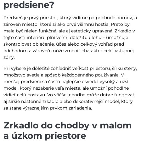
predsiene?
Predsieň je prvý priestor, ktorý vidíme po príchode domov, a
zároveň miesto, ktoré si ako prvé všimnú hostia. Preto by
mala byť nielen funkčná, ale aj esteticky upravená. Zrkadlo v
tejto časti interiéru plní veľmi dôležitú úlohu – umožňuje
skontrolovať oblečenie, účes alebo celkový vzhľad pred
odchodom a zároveň môže zmeniť charakter celej vstupnej
zóny.
Pri výbere je dôležité zohľadniť veľkosť priestoru, šírku steny,
množstvo svetla a spôsob každodenného používania. V
menšej predsieni sa často najlepšie osvedčí vysoký a užší
model, ktorý nezaberie veľa miesta, ale umožní pohodlne
vidieť celú postavu. Vo väčšej chodbe môže dobre fungovať
aj širšie nástenné zrkadlo alebo dekoratívnejší model, ktorý
sa stane výraznejším prvkom zariadenia.
Zrkadlo do chodby v malom
a úzkom priestore