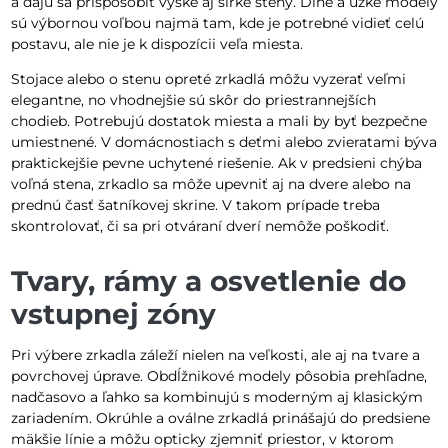
a dajú sa prispôsobiť výške aj šírke steny. Dlhé a úzke modely
sú výbornou voľbou najmä tam, kde je potrebné vidieť celú
postavu, ale nie je k dispozícii veľa miesta.
Stojace alebo o stenu opreté zrkadlá môžu vyzerať veľmi
elegantne, no vhodnejšie sú skôr do priestrannejších
chodieb. Potrebujú dostatok miesta a mali by byť bezpečne
umiestnené. V domácnostiach s deťmi alebo zvieratami býva
praktickejšie pevne uchytené riešenie. Ak v predsieni chýba
voľná stena, zrkadlo sa môže upevniť aj na dvere alebo na
prednú časť šatníkovej skrine. V takom prípade treba
skontrolovať, či sa pri otváraní dverí nemôže poškodiť.
Tvary, rámy a osvetlenie do
vstupnej zóny
Pri výbere zrkadla záleží nielen na veľkosti, ale aj na tvare a
povrchovej úprave. Obdĺžnikové modely pôsobia prehľadne,
nadčasovo a ľahko sa kombinujú s moderným aj klasickým
zariadením. Okrúhle a oválne zrkadlá prinášajú do predsiene
mäkšie línie a môžu opticky zjemniť priestor, v ktorom