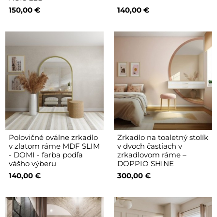
150,00 €
140,00 €
Polovičné oválne zrkadlo
Zrkadlo na toaletný stolík
v zlatom ráme MDF SLIM
v dvoch častiach v
- DOMI - farba podľa
zrkadlovom ráme –
vášho výberu
DOPPIO SHINE
140,00 €
300,00 €