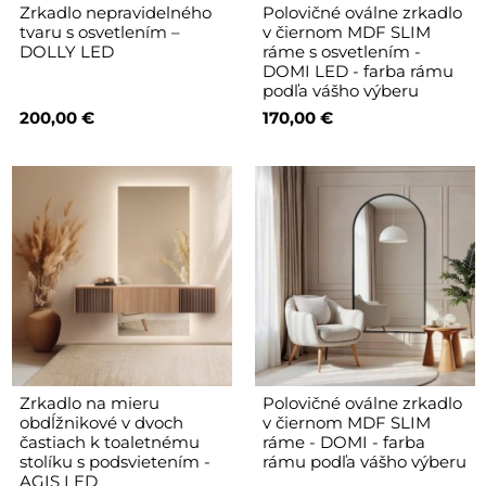
Zrkadlo nepravidelného
Polovičné oválne zrkadlo
tvaru s osvetlením –
v čiernom MDF SLIM
DOLLY LED
ráme s osvetlením -
DOMI LED - farba rámu
podľa vášho výberu
200,00 €
170,00 €
Zrkadlo na mieru
Polovičné oválne zrkadlo
obdĺžnikové v dvoch
v čiernom MDF SLIM
častiach k toaletnému
ráme - DOMI - farba
stolíku s podsvietením -
rámu podľa vášho výberu
AGIS LED