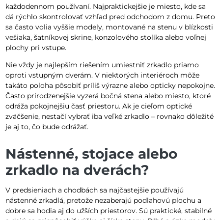
každodennom používaní. Najpraktickejšie je miesto, kde sa
dá rýchlo skontrolovať vzhľad pred odchodom z domu. Preto
sa často volia vyššie modely, montované na stenu v blízkosti
vešiaka, šatníkovej skrine, konzolového stolíka alebo voľnej
plochy pri vstupe.
Nie vždy je najlepším riešením umiestniť zrkadlo priamo
oproti vstupným dverám. V niektorých interiéroch môže
takáto poloha pôsobiť príliš výrazne alebo opticky nepokojne.
Často prirodzenejšie vyzerá bočná stena alebo miesto, ktoré
odráža pokojnejšiu časť priestoru. Ak je cieľom optické
zväčšenie, nestačí vybrať iba veľké zrkadlo – rovnako dôležité
je aj to, čo bude odrážať.
Nástenné, stojace alebo
zrkadlo na dverách?
V predsieniach a chodbách sa najčastejšie používajú
nástenné zrkadlá, pretože nezaberajú podlahovú plochu a
dobre sa hodia aj do užších priestorov. Sú praktické, stabilné