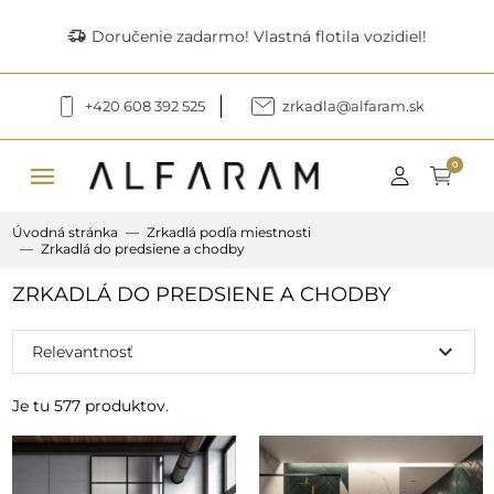
delivery_truck_speed
Doručenie zadarmo! Vlastná flotila vozidiel!
+420 608 392 525
zrkadla@alfaram.sk
menu
0
Úvodná stránka
Zrkadlá podľa miestnosti
Zrkadlá do predsiene a chodby
ZRKADLÁ DO PREDSIENE A CHODBY
expand_more
Relevantnosť
Je tu 577 produktov.