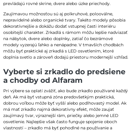
prevládajú rovné skrine, dvere alebo úzke priechody.
Zaujímavou možnosťou sú aj polkruhové, polooválne,
nepravidelné alebo organické tvary. Takéto modely pôsobia
dekoratívnejšie a dokážu dodať vstupnej časti interiéru
osobitejší charakter. Zrkadlá s rámom môžu lepšie nadviazať
na nábytok, dvere alebo doplnky, zatiaľ čo bezrámové
modely vyzerajú ľahko a nenápadne. V tmavších chodbách
môžu byť praktické aj zrkadlá s LED osvetlením, ktoré
doplnia svetlo a zároveň dodajú priestoru modernejší vzhľad.
Vyberte si zrkadlo do predsiene
a chodby od Alfaram
Pri výbere sa oplatí zvážiť, ako bude zrkadlo používané každý
deň. Ak má byť vstupná zóna predovšetkým praktická,
dobrou voľbou môže byť vyšší alebo podlhovastý model. Ak
má mať zrkadlo najmä dekoratívny efekt, môže zaujať
zaujímavý tvar, výraznejší rám, priečky alebo jemné LED
osvetlenie. Najlepšie však často funguje spojenie oboch
vlastností – zrkadlo má byť pohodlné na používanie a