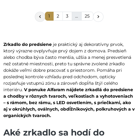
1
2
3
…
25


Zrkadlo do predsiene
je praktický aj dekoratívny prvok,
ktorý výrazne ovplyvňuje prvý dojem z domova. Predsieň
alebo chodba býva často menšia, užšia a menej presvetlená
než ostatné miestnosti, preto tu správne zvolené zrkadlo
dokáže veľmi dobre pracovať s priestorom. Pomáha pri
poslednej kontrole vzhľadu pred odchodom, opticky
rozjasňuje vstupnú zónu a zároveň dopĺňa štýl celého
interiéru.
V ponuke Alfaram nájdete zrkadlá do predsiene
a chodby v rôznych tvaroch, veľkostiach a vyhotoveniach
– s rámom, bez rámu, s LED osvetlením, s priečkami, ako
aj v okrúhlych, oválnych, obdĺžnikových, polkruhových a v
organických tvaroch.
Aké zrkadlo sa hodí do