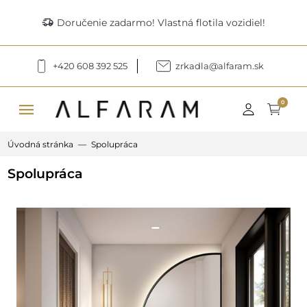
delivery_truck_speed
Doručenie zadarmo! Vlastná flotila vozidiel!
+420 608 392 525
zrkadla@alfaram.sk
menu
0
Úvodná stránka
Spolupráca
Spolupráca