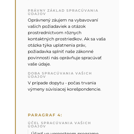
PRÁVNY ZÁKLAD SPRACÚVANIA
ÚDAJOV
Oprávnený záujem na vybavovaní
vašich požiadaviek a otázok
prostredníctvom rôznych
kontaktných prostriedkov. Ak sa vaša
otázka týka uplatnenia práv,
požiadavka splniť naše zákonné
povinnosti nás oprávňuje spracúvať
vaše údaje.
DOBA SPRACÚVANIA VAŠICH
ÚDAJOV
V prípade dopytu - počas trvania
výmeny súvisiacej korešpondencie.
PARAGRAF 4:
ÚČEL SPRACÚVANIA VAŠICH
ÚDAJOV
Účasť vo vernostnom programe,