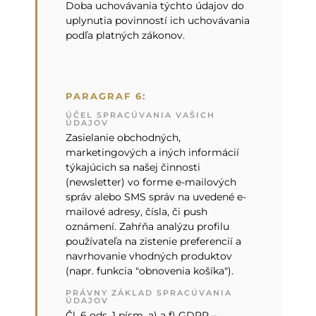
Doba uchovávania týchto údajov do
uplynutia povinností ich uchovávania
podľa platných zákonov.
PARAGRAF 6:
ÚČEL SPRACÚVANIA VAŠICH
ÚDAJOV
Zasielanie obchodných,
marketingových a iných informácií
týkajúcich sa našej činnosti
(newsletter) vo forme e-mailových
správ alebo SMS správ na uvedené e-
mailové adresy, čísla, či push
oznámení. Zahŕňa analýzu profilu
používateľa na zistenie preferencií a
navrhovanie vhodných produktov
(napr. funkcia "obnovenia košíka").
PRÁVNY ZÁKLAD SPRACÚVANIA
ÚDAJOV
Čl. 6 ods. 1 písm. a) a f) GDPR –