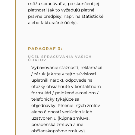
môžu spracúvať aj po skončení jej
platnosti (ak to vyžadujú platné
právne predpisy, napr. na štatistické
alebo fakturačné účely).
PARAGRAF 3:
ÚČEL SPRACÚVANIA VAŠICH
ÚDAJOV
Vybavovanie sťažností, reklamácií
/ záruk (ak ste v tejto súvislosti
uplatnili nárok), odpovede na
otázky obsiahnuté v kontaktnom
formulári / položené e-mailom /
telefonicky týkajúce sa
objednávky. Plnenie iných zmlúv
alebo činností vedúcich k ich
uzatvoreniu (kúpna zmluva,
poradenská zmluva a iné
občianskoprávne zmluvy).