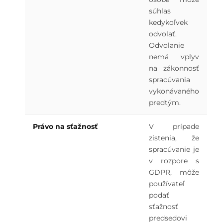
súhlas
kedykoľvek
odvolať.
Odvolanie
nemá vplyv
na zákonnosť
spracúvania
vykonávaného
predtým.
Právo na sťažnosť
V prípade
zistenia, že
spracúvanie je
v rozpore s
GDPR, môže
používateľ
podať
sťažnosť
predsedovi