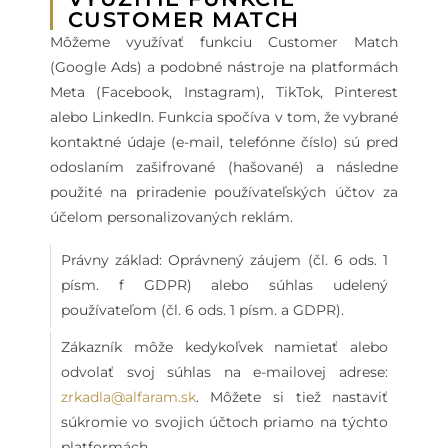
CUSTOMER MATCH
Môžeme využívať funkciu Customer Match
(Google Ads) a podobné nástroje na platformách
Meta (Facebook, Instagram), TikTok, Pinterest
alebo LinkedIn. Funkcia spočíva v tom, že vybrané
kontaktné údaje (e-mail, telefónne číslo) sú pred
odoslaním zašifrované (hašované) a následne
použité na priradenie používateľských účtov za
účelom personalizovaných reklám.
Právny základ: Oprávnený záujem (čl. 6 ods. 1
písm. f GDPR) alebo súhlas udelený
používateľom (čl. 6 ods. 1 písm. a GDPR).
Zákazník môže kedykoľvek namietať alebo
odvolať svoj súhlas na e-mailovej adrese:
zrkadla@alfaram.sk
. Môžete si tiež nastaviť
súkromie vo svojich účtoch priamo na týchto
platformách.