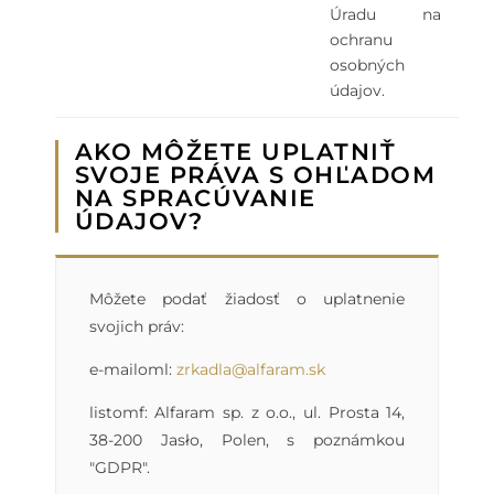
Úradu na
ochranu
osobných
údajov.
AKO MÔŽETE UPLATNIŤ
SVOJE PRÁVA S OHĽADOM
NA SPRACÚVANIE
ÚDAJOV?
Môžete podať žiadosť o uplatnenie
svojich práv:
e-mailoml:
zrkadla@alfaram.sk
listomf: Alfaram sp. z o.o., ul. Prosta 14,
38-200 Jasło, Polen, s poznámkou
"GDPR".