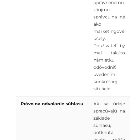
oprávnenému
záujmu
správcu na iné
ako
marketingové
účely.
Používateľ by
mal takúto
námietku
odôvodniť
uvedením
konkrétnej
situácie.
Právo na odvolanie súhlasu
Ak sa údaje
spracúvajú na
základe
súhlasu,
dotknutá
osoba môže