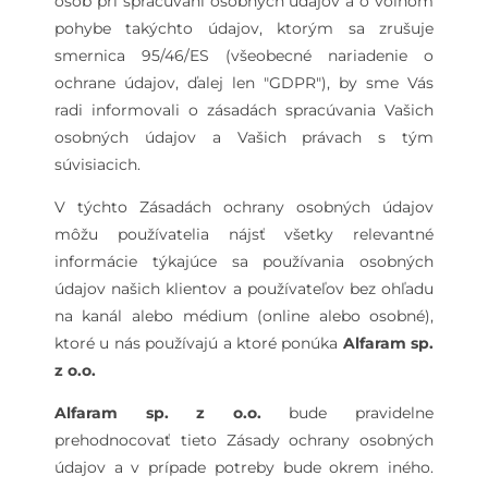
osôb pri spracúvaní osobných údajov a o voľnom
pohybe takýchto údajov, ktorým sa zrušuje
smernica 95/46/ES (všeobecné nariadenie o
ochrane údajov, ďalej len "GDPR"), by sme Vás
radi informovali o zásadách spracúvania Vašich
osobných údajov a Vašich právach s tým
súvisiacich.
V týchto Zásadách ochrany osobných údajov
môžu používatelia nájsť všetky relevantné
informácie týkajúce sa používania osobných
údajov našich klientov a používateľov bez ohľadu
na kanál alebo médium (online alebo osobné),
ktoré u nás používajú a ktoré ponúka
Alfaram sp.
z o.o.
Alfaram sp. z o.o.
bude pravidelne
prehodnocovať tieto Zásady ochrany osobných
údajov a v prípade potreby bude okrem iného.