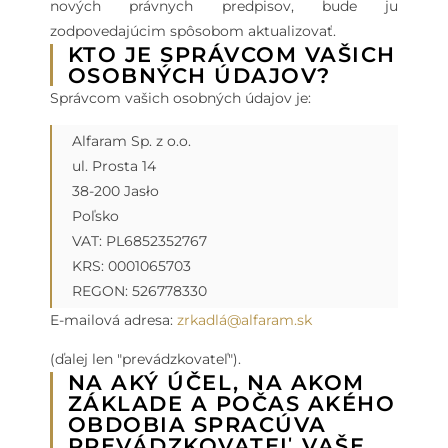
nových právnych predpisov, bude ju
zodpovedajúcim spôsobom aktualizovať.
KTO JE SPRÁVCOM VAŠICH
OSOBNÝCH ÚDAJOV?
Správcom vašich osobných údajov je:
Alfaram Sp. z o.o.
ul. Prosta 14
38-200 Jasło
Poľsko
VAT: PL6852352767
KRS: 0001065703
REGON: 526778330
E-mailová adresa:
zrkadlá@alfaram.sk
(ďalej len "prevádzkovateľ").
NA AKÝ ÚČEL, NA AKOM
ZÁKLADE A POČAS AKÉHO
OBDOBIA SPRACÚVA
PREVÁDZKOVATEĽ VAŠE