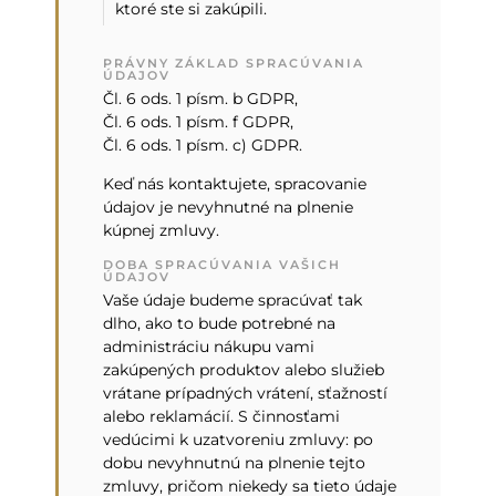
ktoré ste si zakúpili.
PRÁVNY ZÁKLAD SPRACÚVANIA
ÚDAJOV
Čl. 6 ods. 1 písm. b GDPR,
Čl. 6 ods. 1 písm. f GDPR,
Čl. 6 ods. 1 písm. c) GDPR.
Keď nás kontaktujete, spracovanie
údajov je nevyhnutné na plnenie
kúpnej zmluvy.
DOBA SPRACÚVANIA VAŠICH
ÚDAJOV
Vaše údaje budeme spracúvať tak
dlho, ako to bude potrebné na
administráciu nákupu vami
zakúpených produktov alebo služieb
vrátane prípadných vrátení, sťažností
alebo reklamácií. S činnosťami
vedúcimi k uzatvoreniu zmluvy: po
dobu nevyhnutnú na plnenie tejto
zmluvy, pričom niekedy sa tieto údaje