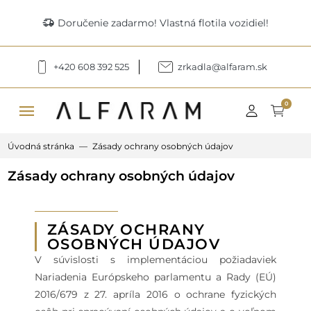
delivery_truck_speed
Doručenie zadarmo! Vlastná flotila vozidiel!
+420 608 392 525
zrkadla@alfaram.sk
menu
0
Úvodná stránka
Zásady ochrany osobných údajov
Zásady ochrany osobných údajov
ZÁSADY OCHRANY
OSOBNÝCH ÚDAJOV
V súvislosti s implementáciou požiadaviek
Nariadenia Európskeho parlamentu a Rady (EÚ)
2016/679 z 27. apríla 2016 o ochrane fyzických