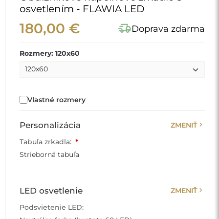
osvetlením - FLAWIA LED
180,00 €
delivery_truck_speed
Doprava zdarma
Rozmery: 120x60
Vlastné rozmery
chevron_right
Personalizácia
ZMENIŤ
Tabuľa zrkadla:
*
Strieborná tabuľa
chevron_right
LED osvetlenie
ZMENIŤ
Podsvietenie LED: