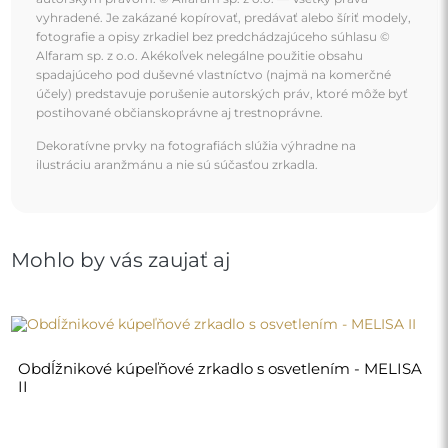
vyhradené. Je zakázané kopírovať, predávať alebo šíriť modely,
fotografie a opisy zrkadiel bez predchádzajúceho súhlasu ©
Alfaram sp. z o.o. Akékoľvek nelegálne použitie obsahu
spadajúceho pod duševné vlastníctvo (najmä na komerčné
účely) predstavuje porušenie autorských práv, ktoré môže byť
postihované občianskoprávne aj trestnoprávne.
Dekoratívne prvky na fotografiách slúžia výhradne na
ilustráciu aranžmánu a nie sú súčasťou zrkadla.
Mohlo by vás zaujať aj
Obdĺžnikové kúpeľňové zrkadlo s osvetlením - MELISA
II