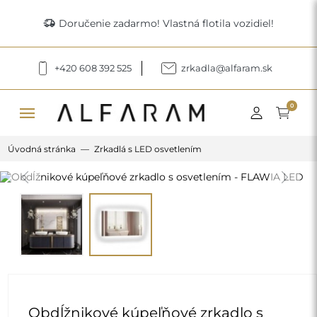
delivery_truck_speed
Doručenie zadarmo! Vlastná flotila vozidiel!
+420 608 392 525
zrkadla@alfaram.sk
menu
0
Úvodná stránka
Zrkadlá s LED osvetlením
Previous
Next
Obdĺžnikové kúpeľňové zrkadlo s