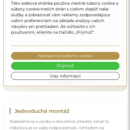
Nemusíte sa starať o prepravu – postaráme sa o to, aby
Táto webová stránka používa vlastné súbory cookie a
súbory cookie tretích strán s cieľom zlepšiť naše
zrkadlo, ktoré ste si objednali, k vám bezpečne dorazilo, a
služby a zobrazovať vám reklamy zodpovedajúce
to úplne zdarma. Disponujeme vlastným vozovým
vašim preferenciám na základe analýzy vašich
parkom a vyškoleným personálom, preto vám môžeme
návykov pri prehliadaní. Ak súhlasíte s ich
zaručiť, že zrkadlo dorazí v dokonalom stave, bez
používaním, kliknite na tlačidlo „Prijmúť“.
dodatočných poplatkov. Aj keď si objednáte zrkadlo
veľkých rozmerov, môžete sa spoľahnúť na rýchle
doručenie.
Nastavenie súborov cookie
Pozrite si, ako balíme naše zrkadlá.
Prijmúť
Viac informácií
Jednoduchá montáž
Postaráme sa o výrobu a doručenie zrkadiel, zatiaľ čo
inštalácia je vo vašej zodpovednosti. Vzhľadom na