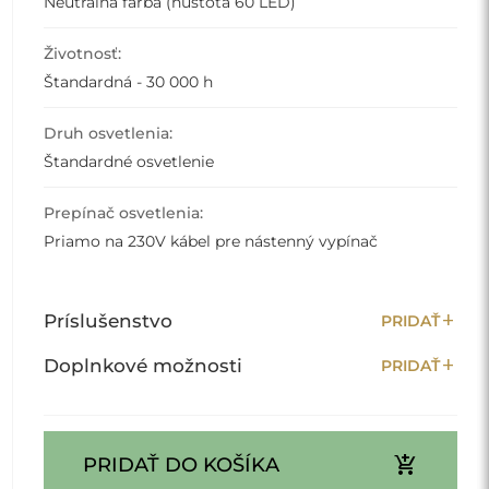
Neutrálna farba (hustota 60 LED)
Životnosť:
Štandardná - 30 000 h
Druh osvetlenia:
Štandardné osvetlenie
Prepínač osvetlenia:
Priamo na 230V kábel pre nástenný vypínač
add
Príslušenstvo
PRIDAŤ
add
Doplnkové možnosti
PRIDAŤ
add_shopping_cart
PRIDAŤ DO KOŠÍKA