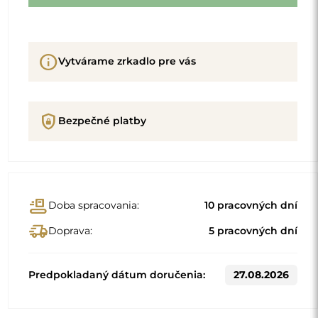
info
Vytvárame zrkadlo pre vás
shield_lock
Bezpečné platby
conveyor_belt
Doba spracovania:
10 pracovných dní
delivery_truck_speed
Doprava:
5 pracovných dní
Predpokladaný dátum doručenia:
27.08.2026