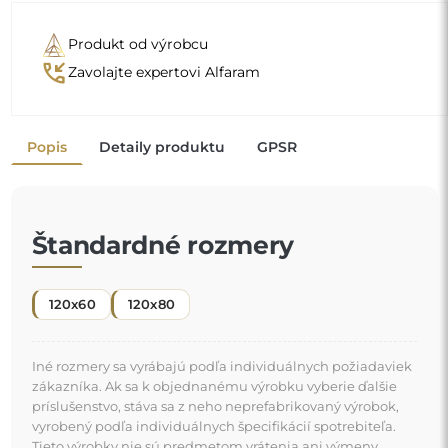
Produkt od výrobcu
phone_callback
Zavolajte expertovi Alfaram
Popis
Detaily produktu
GPSR
Štandardné rozmery
120x60
120x80
Iné rozmery sa vyrábajú podľa individuálnych požiadaviek
zákazníka. Ak sa k objednanému výrobku vyberie ďalšie
príslušenstvo, stáva sa z neho neprefabrikovaný výrobok,
vyrobený podľa individuálnych špecifikácií spotrebiteľa.
Tieto výrobky nie sú predmetom vrátenia ani výmeny.