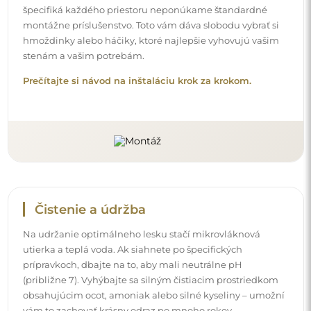
špecifiká každého priestoru neponúkame štandardné
montážne príslušenstvo. Toto vám dáva slobodu vybrať si
hmoždinky alebo háčiky, ktoré najlepšie vyhovujú vašim
stenám a vašim potrebám.
Prečítajte si návod na inštaláciu krok za krokom.
Čistenie a údržba
Na udržanie optimálneho lesku stačí mikrovláknová
utierka a teplá voda. Ak siahnete po špecifických
prípravkoch, dbajte na to, aby mali neutrálne pH
(približne 7). Vyhýbajte sa silným čistiacim prostriedkom
obsahujúcim ocot, amoniak alebo silné kyseliny – umožní
vám to zachovať krásny odraz po mnoho rokov.