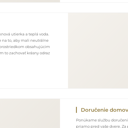
nová utierka a teplá voda.
 na to, aby mali neutrálne
im prostriedkom obsahujúcim
ám to zachovať krásny odraz
Doručenie domo
Ponúkame službu doručenia
priamo pred vaše dvere. Za