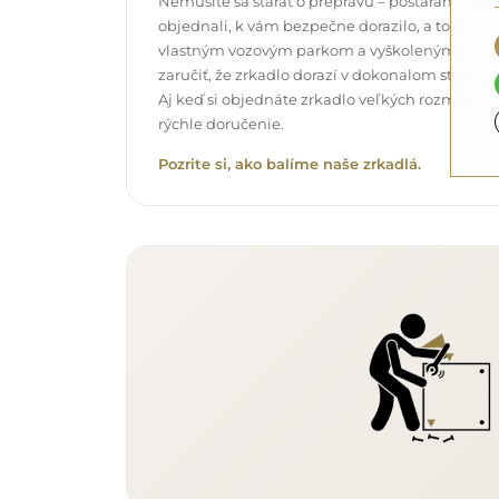
Nemusíte sa starať o prepravu – postaráme sa o t
objednali, k vám bezpečne dorazilo, a to úpl
vlastným vozovým parkom a vyškoleným pers
zaručiť, že zrkadlo dorazí v dokonalom stave, 
Aj keď si objednáte zrkadlo veľkých rozmerov,
rýchle doručenie.
Pozrite si, ako balíme naše zrkadlá.