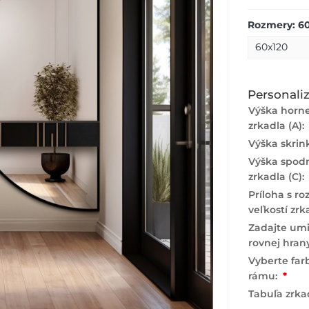
Rozmery: 6
Personaliz
Výška horne
zrkadla (A):
Výška skrink
Výška spodn
zrkadla (C):
Príloha s ro
veľkostí zrk
Zadajte um
rovnej hran
Vyberte fa
rámu:
*
Tabuľa zrka