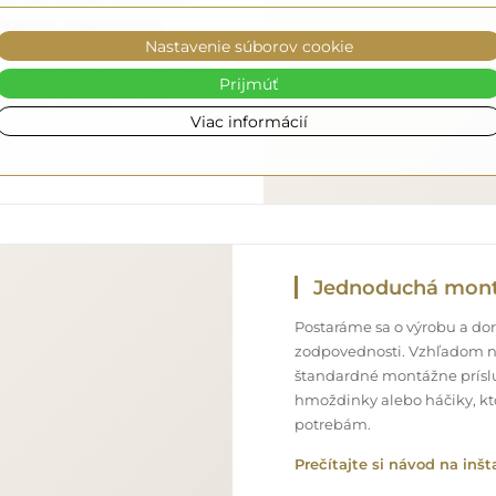
o, aby zrkadlo, ktoré ste si
ne zdarma. Disponujeme
Nastavenie súborov cookie
onálom, preto vám môžeme
bez dodatočných poplatkov.
Prijmúť
 môžete sa spoľahnúť na
Viac informácií
Jednoduchá mon
Postaráme sa o výrobu a doru
zodpovednosti. Vzhľadom n
štandardné montážne príslu
hmoždinky alebo háčiky, kt
potrebám.
Prečítajte si návod na inšt