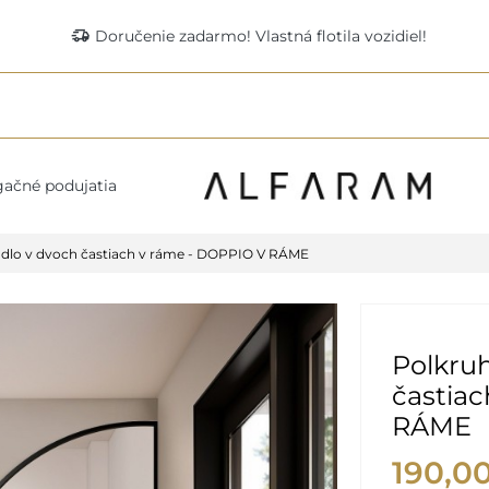
delivery_truck_speed
Doručenie zadarmo! Vlastná flotila vozidiel!
ačné podujatia
adlo v dvoch častiach v ráme - DOPPIO V RÁME
Polkruh
častia
RÁME
190,0