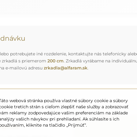
jednávku
ebo potrebujete iné rozdelenie, kontaktujte nás telefonicky aleb
e zrkadlá s priemerom
200 cm
. Zrkadlá vyrábame na individuál
 na e-mailovú adresu
zrkadla@alfaram.sk
.
Táto webová stránka používa vlastné súbory cookie a súbory
cookie tretích strán s cieľom zlepšiť naše služby a zobrazovať
vám reklamy zodpovedajúce vašim preferenciám na základe
analýzy vašich návykov pri prehliadaní. Ak súhlasíte s ich
používaním, kliknite na tlačidlo „Prijmúť“.
eprava