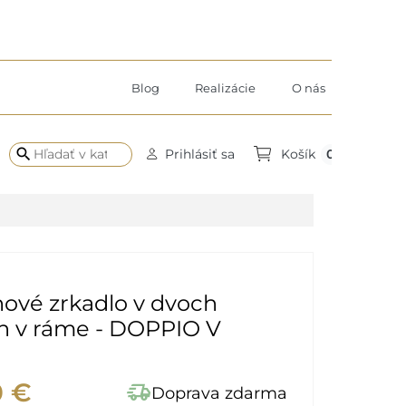
Blog
Realizácie
O nás
search
0
Prihlásiť sa
Košík
ové zrkadlo v dvoch
ch v ráme - DOPPIO V
0 €
delivery_truck_speed
Doprava zdarma