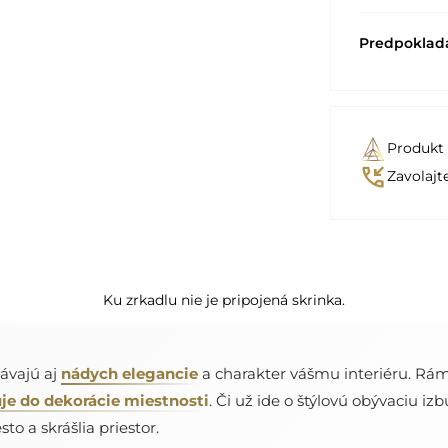
Predpoklad
Produkt
phone_callback
Zavolajt
Ku zrkadlu nie je pripojená skrinka.
dávajú aj
nádych elegancie
a charakter vášmu interiéru. Rám 
je do dekorácie miestnosti
. Či už ide o štýlovú obývaciu i
to a skrášlia priestor.