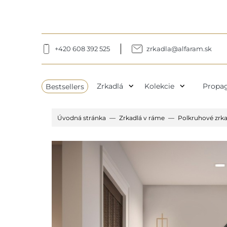
+420 608 392 525
zrkadla@alfaram.sk
expand_more
expand_more
Bestsellers
Zrkadlá
Kolekcie
Propag
Úvodná stránka
Zrkadlá v ráme
Polkruhové zrk