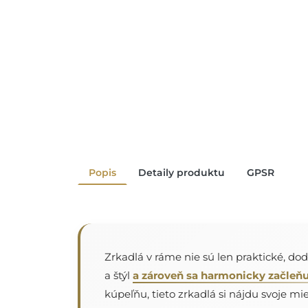
Popis
Detaily produktu
GPSR
Zrkadlá v ráme nie sú len praktické, do
a štýl
a zároveň sa harmonicky začleňu
kúpeľňu, tieto zrkadlá si nájdu svoje mies