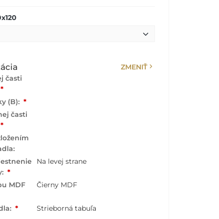
0x120
chevron_right
ácia
ZMENIŤ
j časti
*
y (B):
*
ej časti
*
zložením
adla:
iestnenie
Na levej strane
y:
*
rbu MDF
Čierny MDF
dla:
*
Strieborná tabuľa