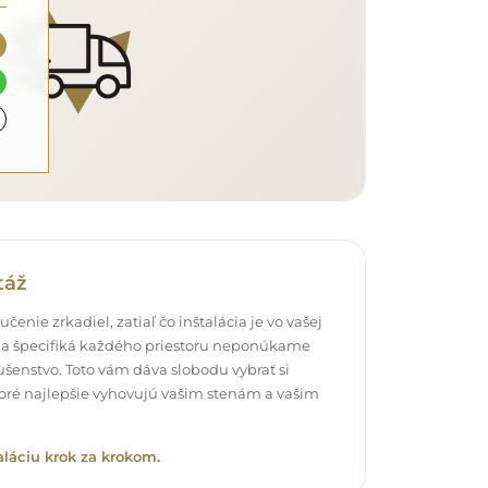
táž
čenie zrkadiel, zatiaľ čo inštalácia je vo vašej
a špecifiká každého priestoru neponúkame
šenstvo. Toto vám dáva slobodu vybrať si
oré najlepšie vyhovujú vašim stenám a vašim
aláciu krok za krokom.