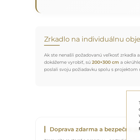
Zrkadlo na individuálnu ob
Ak ste nenašli požadovanú veľkosť zrkadla al
dokážeme vyrobiť, sú
200×300 cm
a okrúhl
poslali svoju požiadavku spolu s projektom
Doprava zdarma a bezpečná pr