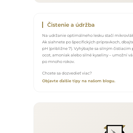
Čistenie a údržba
Na udržanie optimálneho lesku stačí mikrovlák
Ak siahnete po špecifických prípravkoch, dbajte
pH (približne 7). Vyhýbajte sa silným čistiac
ocot, amoniak alebo silné kyseliny – umožní v
po mnoho rokov.
Chcete sa dozvedieť viac?
Objavte ďalšie tipy na našom blogu.