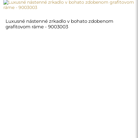
550,00 €
Obchod
Nákupy
Spôsoby platby
Doručenie
Často kladené otázky
Vrátenie tovaru a
reklamácie