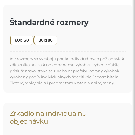
Ak ste nenašli požadovanú veľkosť zrkadla alebo
potrebujete iné rozdelenie, kontaktujte nás telefonicky
alebo e-mailom. Najväčšie zrkadlá, ktoré dokážeme
vyrobiť, sú
200×300 cm
a okrúhle zrkadlá s priemerom
200 cm
. Zrkadlá vyrábame na individuálnu objednávku.
Vyzývame vás, aby ste nám poslali svoju požiadavku
spolu s projektom na e-mailovú adresu
zrkadla@alfaram.sk
.
Doprava zdarma a bezpečná preprava
Nemusíte sa starať o prepravu – postaráme sa o to, aby
zrkadlo, ktoré ste si objednali, k vám bezpečne dorazilo, a