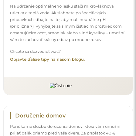
Ponúkame službu doručenia domov, ktorá vám umožní
prijať balík priamo pred vaše dvere. Za príplatok 40 €
ponúkame aj
doručenie až do bytu
, ktoré umožňuje
doručiť balík priamo do vášho domu (pre rozmery do
80×120 cm alebo s priemerom 100 cm). Pri väčších
produktoch sa môže vyžadovať drobná pomoc, napríklad
otvorenie dverí. Ak túto službu pri objednávke nezvolíte a
nezaplatíte, kuriér balík dovnútra vášho domu
neumiestni.
Návody
Aby bola montáž a používanie nášho zrkadla jednoduché