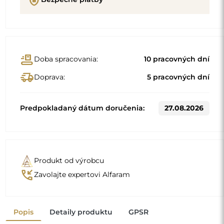
Popis
Detaily produktu
GPSR
Štandardné rozmery
60x160
80x180
Iné rozmery sa vyrábajú podľa individuálnych požiadaviek
zákazníka. Ak sa k objednanému výrobku vyberie ďalšie
príslušenstvo, stáva sa z neho neprefabrikovaný výrobok,
vyrobený podľa individuálnych špecifikácií spotrebiteľa.
Tieto výrobky nie sú predmetom vrátenia ani výmeny.
Zrkadlo na individuálnu
objednávku