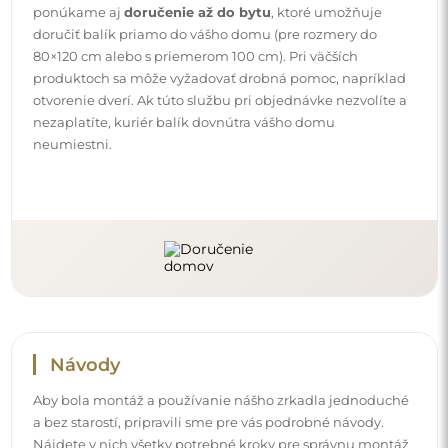
a bez starostí, pripravili sme pre vás podrobné návody.
Nájdete v nich všetky potrebné kroky pre správnu montáž
zrkadla, ako aj rady pre jeho údržbu, čistenie a
starostlivosť, aby ste sa mohli dlho tešiť z jeho dokonalého
vzhľadu.
Pozrite si návody na montáž a používanie.
Sledujte nás a buďte v obraze
Buďte v obraze o našich novinkách, inšpiráciách a
akciách, objavte interiérové trendy a nájdite nápady na
krásne interiéry. Pridajte sa do našej komunity a zistite,
čo si pre vás špeciálne pripravujeme!