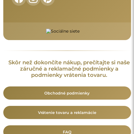
FAQ
Doplnkové informácie
Modely zrkadiel, fotografie ako aj opisy sú chránené
autorským právom. © Alfaram sp. z o.o. — Všetky práva
vyhradené. Je zakázané kopírovať, predávať alebo šíriť modely,
fotografie a opisy zrkadiel bez predchádzajúceho súhlasu ©
Alfaram sp. z o.o. Akékoľvek nelegálne použitie obsahu
spadajúceho pod duševné vlastníctvo (najmä na komerčné
účely) predstavuje porušenie autorských práv, ktoré môže byť
postihované občianskoprávne aj trestnoprávne.
Dekoratívne prvky na fotografiách slúžia výhradne na
ilustráciu aranžmánu a nie sú súčasťou zrkadla.
Mohlo by vás zaujať aj