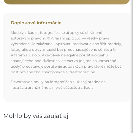
Luxusné nástenné zrkadlo v bohato zdobenom
grafitovom ráme - 9003003