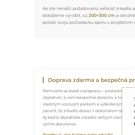
Ak ste nenašli požadovanú veľkosť zrkadla al
dokážeme vyrobiť, sú
200×300 cm
a okrúhl
poslali svoju požiadavku spolu s projektom
Doprava zdarma a bezpečná pr
Nemusíte sa starať o prepravu – postaráme sa o t
objednali, k vám bezpečne dorazilo, a to úpl
vlastným vozovým parkom a vyškoleným pers
zaručiť, že zrkadlo dorazí v dokonalom stave, 
Aj keď si objednáte zrkadlo veľkých rozmerov,
rýchle doručenie.
Pozrite si, ako balíme naše zrkadlá.