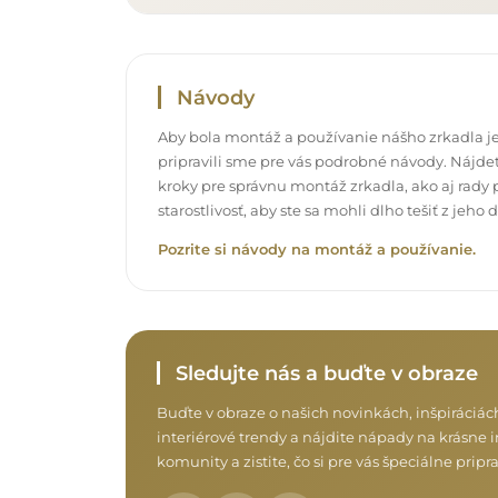
Návody
Aby bola montáž a používanie nášho zrkadla je
pripravili sme pre vás podrobné návody. Nájdet
kroky pre správnu montáž zrkadla, ako aj rady p
starostlivosť, aby ste sa mohli dlho tešiť z jeh
Pozrite si návody na montáž a používanie.
Sledujte nás a buďte v obraze
Buďte v obraze o našich novinkách, inšpiráciác
interiérové trendy a nájdite nápady na krásne in
komunity a zistite, čo si pre vás špeciálne prip