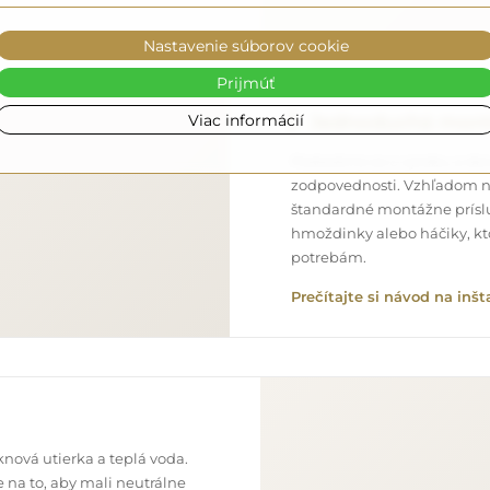
Nastavenie súborov cookie
Prijmúť
Viac informácií
Jednoduchá mon
Postaráme sa o výrobu a doru
zodpovednosti. Vzhľadom n
štandardné montážne príslu
hmoždinky alebo háčiky, kt
potrebám.
Prečítajte si návod na inšt
nová utierka a teplá voda.
 na to, aby mali neutrálne