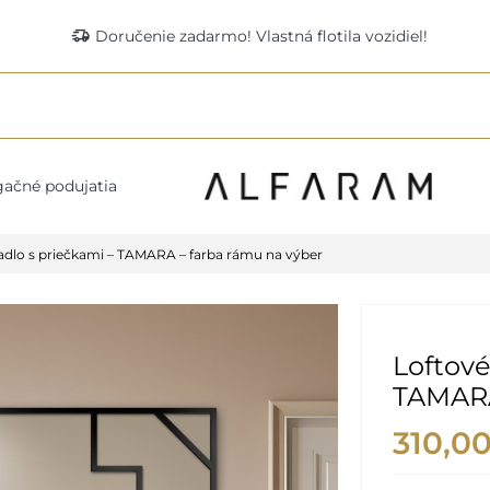
delivery_truck_speed
Doručenie zadarmo! Vlastná flotila vozidiel!
ačné podujatia
adlo s priečkami – TAMARA – farba rámu na výber
Loftové
TAMARA
310,0