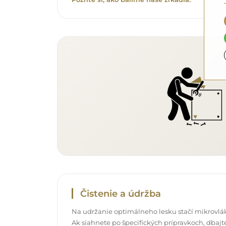
Čistenie a údržba
Na udržanie optimálneho lesku stačí mikrovlák
Ak siahnete po špecifických prípravkoch, dbajte