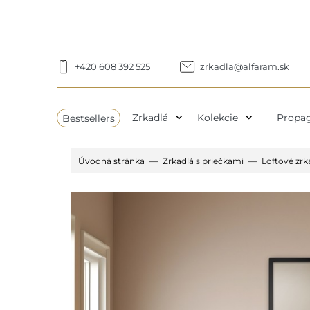
+420 608 392 525
zrkadla@alfaram.sk
expand_more
expand_more
Bestsellers
Zrkadlá
Kolekcie
Propag
Úvodná stránka
Zrkadlá s priečkami
Loftové zrk