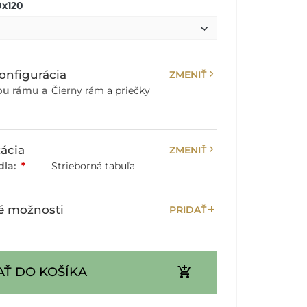
0x120
chevron_right
onfigurácia
ZMENIŤ
bu rámu a
Čierny rám a priečky
chevron_right
ácia
ZMENIŤ
dla:
*
Strieborná tabuľa
add
é možnosti
PRIDAŤ
add_shopping_cart
AŤ DO KOŠÍKA