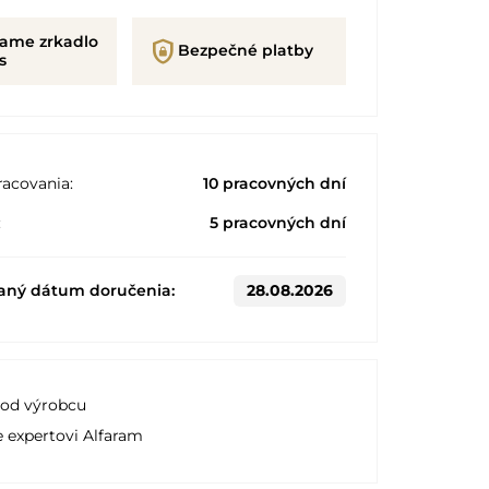
rame zrkadlo
shield_lock
Bezpečné platby
s
acovania:
10 pracovných dní
:
5 pracovných dní
aný dátum doručenia:
28.08.2026
 od výrobcu
e expertovi Alfaram