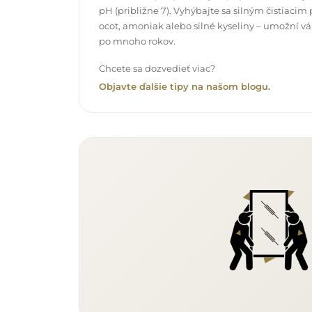
pH (približne 7). Vyhýbajte sa silným čistiac
ocot, amoniak alebo silné kyseliny – umožní v
po mnoho rokov.
Chcete sa dozvedieť viac?
Objavte ďalšie tipy na našom blogu.