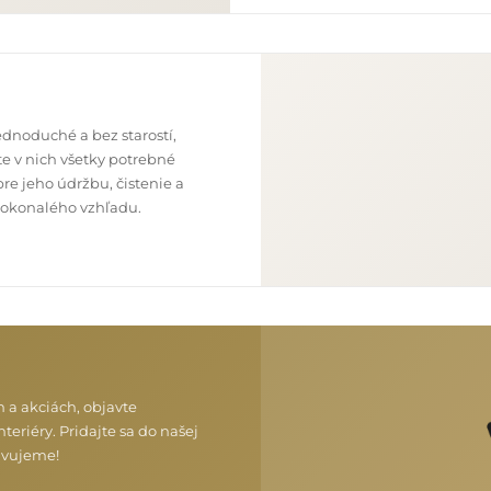
dnoduché a bez starostí,
e v nich všetky potrebné
re jeho údržbu, čistenie a
o dokonalého vzhľadu.
h a akciách, objavte
teriéry. Pridajte sa do našej
ravujeme!