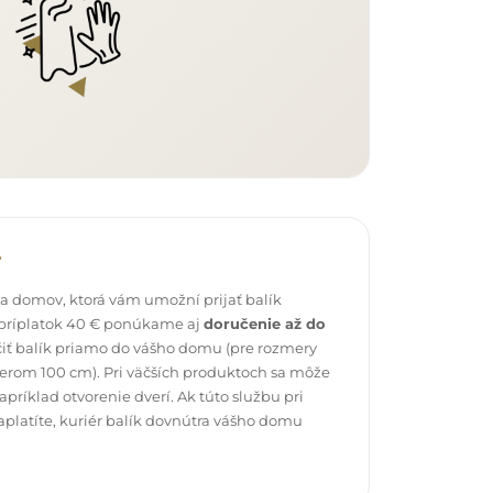
v
 domov, ktorá vám umožní prijať balík
 príplatok 40 € ponúkame aj
doručenie až do
čiť balík priamo do vášho domu (pre rozmery
erom 100 cm). Pri väčších produktoch sa môže
ríklad otvorenie dverí. Ak túto službu pri
platíte, kuriér balík dovnútra vášho domu