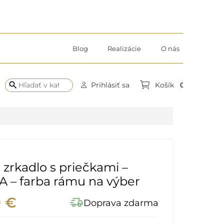
Blog
Realizácie
O nás
search
0
Prihlásiť sa
Košík
 zrkadlo s priečkami –
 – farba rámu na výber
0 €
delivery_truck_speed
Doprava zdarma