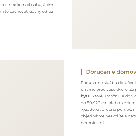
im prostriedkom obsahujúcim
ám to zachovať krásny odraz
Doručenie domo
Ponúkame službu doručenia
priamo pred vaše dvere. Za
bytu
, ktoré umožňuje doru
do 80×120 cm alebo s priem
vyžadovať drobná pomoc, nap
objednávke nezvolíte a neza
neumiestni.