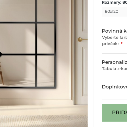
Rozmery: 8
Povinná k
Vyberte far
priečok:
*
Personaliz
Tabuľa zrka
Doplnkov
PRID