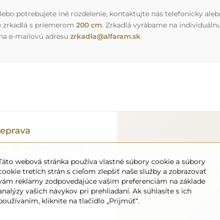
ebo potrebujete iné rozdelenie, kontaktujte nás telefonicky aleb
e zrkadlá s priemerom
200 cm
. Zrkadlá vyrábame na individuál
 na e-mailovú adresu
zrkadla@alfaram.sk
.
eprava
o, aby zrkadlo, ktoré ste si
ne zdarma. Disponujeme
Táto webová stránka používa vlastné súbory cookie a súbory
onálom, preto vám môžeme
cookie tretích strán s cieľom zlepšiť naše služby a zobrazovať
bez dodatočných poplatkov.
vám reklamy zodpovedajúce vašim preferenciám na základe
analýzy vašich návykov pri prehliadaní. Ak súhlasíte s ich
 môžete sa spoľahnúť na
používaním, kliknite na tlačidlo „Prijmúť“.