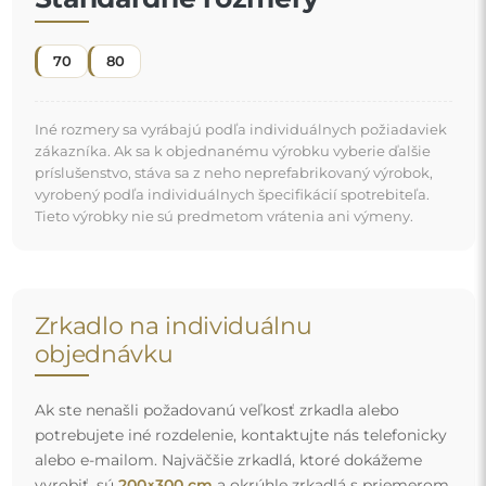
alebo e-mailom. Najväčšie zrkadlá, ktoré dokážeme
vyrobiť, sú
200×300 cm
a okrúhle zrkadlá s priemerom
200 cm
. Zrkadlá vyrábame na individuálnu objednávku.
Vyzývame vás, aby ste nám poslali svoju požiadavku
spolu s projektom na e-mailovú adresu
zrkadla@alfaram.sk
.
Doprava zdarma a bezpečná preprava
Nemusíte sa starať o prepravu – postaráme sa o to, aby
zrkadlo, ktoré ste si objednali, k vám bezpečne dorazilo, a
to úplne zdarma. Disponujeme vlastným vozovým
parkom a vyškoleným personálom, preto vám môžeme
zaručiť, že zrkadlo dorazí v dokonalom stave, bez