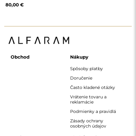
osobných údajov
O nás
Sledujte nás
Spolupráca
Instagram
Kontakt
Facebook
Pinterest
KONTAKT
Pracujeme od pondelka do piatku v čase 7:00 - 15:00
Telefón
+420 608 392 525
zrkadla@alfaram.sk
Alfaram sp. z o.o. © 2026
Realizácia:
AbcWeb.pl