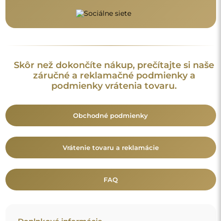
Doplnkové informácie
Modely zrkadiel, fotografie ako aj opisy sú chránené
autorským právom. © Alfaram sp. z o.o. — Všetky práva
vyhradené. Je zakázané kopírovať, predávať alebo šíriť modely,
fotografie a opisy zrkadiel bez predchádzajúceho súhlasu ©
Alfaram sp. z o.o. Akékoľvek nelegálne použitie obsahu
spadajúceho pod duševné vlastníctvo (najmä na komerčné
účely) predstavuje porušenie autorských práv, ktoré môže byť
postihované občianskoprávne aj trestnoprávne.
Dekoratívne prvky na fotografiách slúžia výhradne na
ilustráciu aranžmánu a nie sú súčasťou zrkadla.
Mohlo by vás zaujať aj