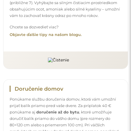
doručiť balík priamo do vášho domu (pre rozmery do
80×120 cm alebo s priemerom 100 cm). Pri väčších
produktoch sa môže vyžadovať drobná pomoc, napríklad
otvorenie dverí. Ak túto službu pri objednávke nezvolíte a
nezaplatíte, kuriér balík dovnútra vášho domu
neumiestni.
Návody
Aby bola montáž a používanie nášho zrkadla jednoduché
a bez starostí, pripravili sme pre vás podrobné návody.
Nájdete v nich všetky potrebné kroky pre správnu montáž
zrkadla, ako aj rady pre jeho údržbu, čistenie a