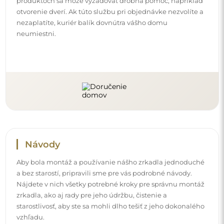
starostlivosť, aby ste sa mohli dlho tešiť z jeho dokonalého
vzhľadu.
Pozrite si návody na montáž a používanie.
Sledujte nás a buďte v obraze
Buďte v obraze o našich novinkách, inšpiráciách a
akciách, objavte interiérové trendy a nájdite nápady na
krásne interiéry. Pridajte sa do našej komunity a zistite,
čo si pre vás špeciálne pripravujeme!