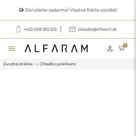
delivery_truck_speed
Doručenie zadarmo! Vlastná flotila vozidiel!
+420 608 392 525
zrkadla@alfaram.sk
menu
0
Úvodná stránka
Zrkadlá s priečkami
Previous
Next