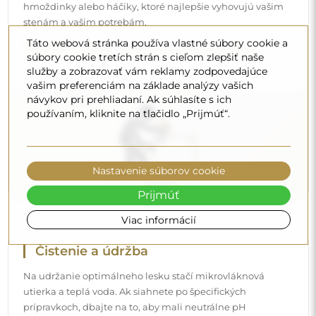
utierka a teplá voda. Ak siahnete po špecifických
prípravkoch, dbajte na to, aby mali neutrálne pH
(približne 7). Vyhýbajte sa silným čistiacim prostriedkom
Táto webová stránka používa vlastné súbory cookie a
obsahujúcim ocot, amoniak alebo silné kyseliny – umožní
súbory cookie tretích strán s cieľom zlepšiť naše
vám to zachovať krásny odraz po mnoho rokov.
služby a zobrazovať vám reklamy zodpovedajúce
vašim preferenciám na základe analýzy vašich
Chcete sa dozvedieť viac?
návykov pri prehliadaní. Ak súhlasíte s ich
používaním, kliknite na tlačidlo „Prijmúť“.
Objavte ďalšie tipy na našom blogu.
Nastavenie súborov cookie
Prijmúť
Viac informácií
Doručenie domov
Ponúkame službu doručenia domov, ktorá vám umožní
prijať balík priamo pred vaše dvere. Za príplatok 40 €
ponúkame aj
doručenie až do bytu
, ktoré umožňuje