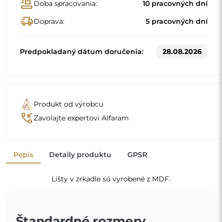
Štandardné rozmery
70
80
Iné rozmery sa vyrábajú podľa individuálnych požiadaviek
zákazníka. Ak sa k objednanému výrobku vyberie ďalšie
príslušenstvo, stáva sa z neho neprefabrikovaný výrobok,
vyrobený podľa individuálnych špecifikácií spotrebiteľa.
Tieto výrobky nie sú predmetom vrátenia ani výmeny.
Zrkadlo na individuálnu
objednávku
Ak ste nenašli požadovanú veľkosť zrkadla alebo
potrebujete iné rozdelenie, kontaktujte nás telefonicky