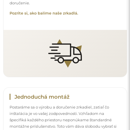
špecifiká každého priestoru neponúkame štandardné
montážne príslušenstvo. Toto vám dáva slobodu vybrať si
hmoždinky alebo háčiky, ktoré najlepšie vyhovujú vašim
stenám a vašim potrebám.
Prečítajte si návod na inštaláciu krok za krokom.
Čistenie a údržba
Na udržanie optimálneho lesku stačí mikrovláknová