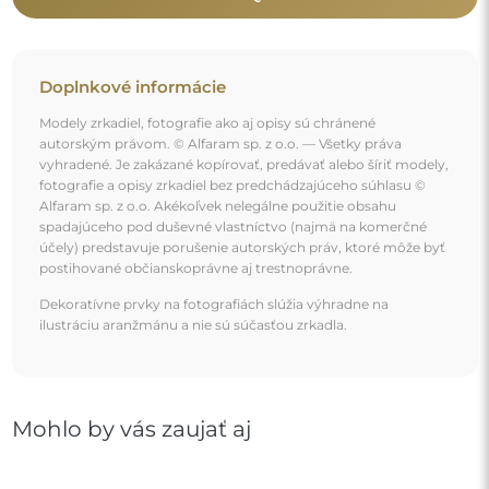
Okrúhle dekoratívne zrkadlo s priečkami v loftovom
štýle - ERYK