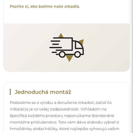
montážne príslušenstvo. Toto vám dáva slobodu vybrať si
hmoždinky alebo háčiky, ktoré najlepšie vyhovujú vašim
stenám a vašim potrebám.
Prečítajte si návod na inštaláciu krok za krokom.
Čistenie a údržba
Na udržanie optimálneho lesku stačí mikrovláknová
utierka a teplá voda. Ak siahnete po špecifických