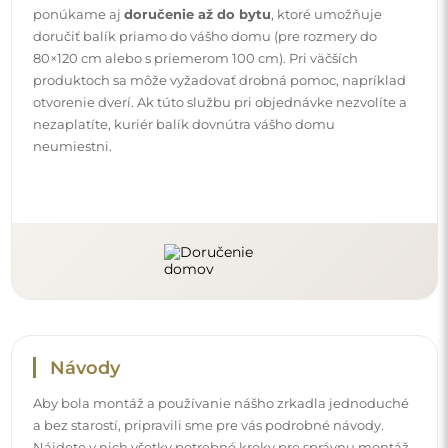
a bez starostí, pripravili sme pre vás podrobné návody.
Nájdete v nich všetky potrebné kroky pre správnu montáž
zrkadla, ako aj rady pre jeho údržbu, čistenie a
starostlivosť, aby ste sa mohli dlho tešiť z jeho dokonalého
vzhľadu.
Pozrite si návody na montáž a používanie.
Sledujte nás a buďte v obraze
Buďte v obraze o našich novinkách, inšpiráciách a
akciách, objavte interiérové trendy a nájdite nápady na
krásne interiéry. Pridajte sa do našej komunity a zistite,
čo si pre vás špeciálne pripravujeme!