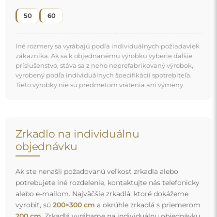
vyrobiť, sú
200×300 cm
a okrúhle zrkadlá s priemerom
200 cm
. Zrkadlá vyrábame na individuálnu objednávku.
Vyzývame vás, aby ste nám poslali svoju požiadavku
spolu s projektom na e-mailovú adresu
zrkadla@alfaram.sk
.
Doprava zdarma a bezpečná preprava
Nemusíte sa starať o prepravu – postaráme sa o to, aby
zrkadlo, ktoré ste si objednali, k vám bezpečne dorazilo, a
to úplne zdarma. Disponujeme vlastným vozovým
parkom a vyškoleným personálom, preto vám môžeme
zaručiť, že zrkadlo dorazí v dokonalom stave, bez
dodatočných poplatkov. Aj keď si objednáte zrkadlo