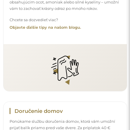
Ponúkame službu doručenia domov, ktorá vám umožní
prijať balík priamo pred vaše dvere. Za príplatok 40 €
ponúkame aj
doručenie až do bytu
, ktoré umožňuje
doručiť balík priamo do vášho domu (pre rozmery do
80×120 cm alebo s priemerom 100 cm). Pri väčších
produktoch sa môže vyžadovať drobná pomoc, napríklad
otvorenie dverí. Ak túto službu pri objednávke nezvolíte a
nezaplatíte, kuriér balík dovnútra vášho domu
neumiestni.
Návody
Aby bola montáž a používanie nášho zrkadla jednoduché