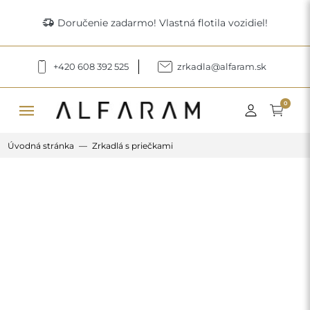
delivery_truck_speed
Doručenie zadarmo! Vlastná flotila vozidiel!
+420 608 392 525
zrkadla@alfaram.sk
menu
0
Úvodná stránka
Zrkadlá s priečkami
Previous
Next