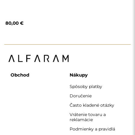
Podmienky a pravidlá
Zásady ochrany
osobných údajov
O nás
Sledujte nás
Spolupráca
Instagram
Kontakt
Facebook
Pinterest
KONTAKT
Pracujeme od pondelka do piatku v čase 7:00 - 15:00
Telefón
+420 608 392 525
zrkadla@alfaram.sk