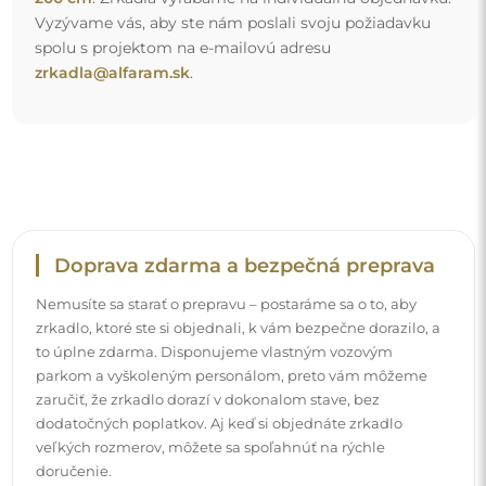
veľkých rozmerov, môžete sa spoľahnúť na rýchle
doručenie.
Pozrite si, ako balíme naše zrkadlá.
Jednoduchá montáž
Postaráme sa o výrobu a doručenie zrkadiel, zatiaľ čo
inštalácia je vo vašej zodpovednosti. Vzhľadom na
špecifiká každého priestoru neponúkame štandardné