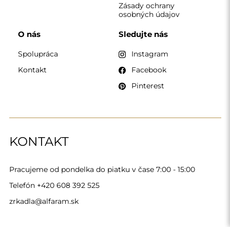
Alfaram sp. z o.o. © 2026
Realizácia:
AbcWeb.pl