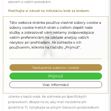
prípravkoch, dbajte na to, aby mali neutrálne pH
(približne 7). Vyhýbajte sa silným čistiacim prostriedkom
obsahujúcim ocot, amoniak alebo silné kyseliny – umožní
vám to zachovať krásny odraz po mnoho rokov.
Táto webová stránka používa vlastné súbory cookie a
súbory cookie tretích strán s cieľom zlepšiť naše
Chcete sa dozvedieť viac?
služby a zobrazovať vám reklamy zodpovedajúce
Objavte ďalšie tipy na našom blogu.
vašim preferenciám na základe analýzy vašich
návykov pri prehliadaní. Ak súhlasíte s ich
používaním, kliknite na tlačidlo „Prijmúť“.
Nastavenie súborov cookie
Prijmúť
Viac informácií
Doručenie domov