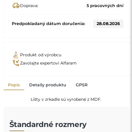
Štandardné rozmery
50
60
Iné rozmery sa vyrábajú podľa individuálnych požiadaviek
zákazníka. Ak sa k objednanému výrobku vyberie ďalšie
príslušenstvo, stáva sa z neho neprefabrikovaný výrobok,
vyrobený podľa individuálnych špecifikácií spotrebiteľa.
Tieto výrobky nie sú predmetom vrátenia ani výmeny.
Zrkadlo na individuálnu
objednávku
Ak ste nenašli požadovanú veľkosť zrkadla alebo
potrebujete iné rozdelenie, kontaktujte nás telefonicky
alebo e-mailom. Najväčšie zrkadlá, ktoré dokážeme