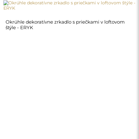
80,00 €
Obchod
Nákupy
Spôsoby platby
Doručenie
Často kladené otázky
Vrátenie tovaru a
reklamácie