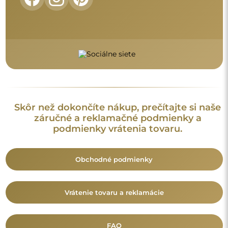
FAQ
Doplnkové informácie
Modely zrkadiel, fotografie ako aj opisy sú chránené
autorským právom. © Alfaram sp. z o.o. — Všetky práva
vyhradené. Je zakázané kopírovať, predávať alebo šíriť modely,
fotografie a opisy zrkadiel bez predchádzajúceho súhlasu ©
Alfaram sp. z o.o. Akékoľvek nelegálne použitie obsahu
spadajúceho pod duševné vlastníctvo (najmä na komerčné
účely) predstavuje porušenie autorských práv, ktoré môže byť
postihované občianskoprávne aj trestnoprávne.
Dekoratívne prvky na fotografiách slúžia výhradne na
ilustráciu aranžmánu a nie sú súčasťou zrkadla.
Mohlo by vás zaujať aj