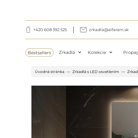
+420 608 392 525
zrkadla@alfaram.sk
expand_more
expand_more
Bestsellers
Zrkadlá
Kolekcie
Propag
Úvodná stránka
Zrkadlá s LED osvetlením
Zrkad