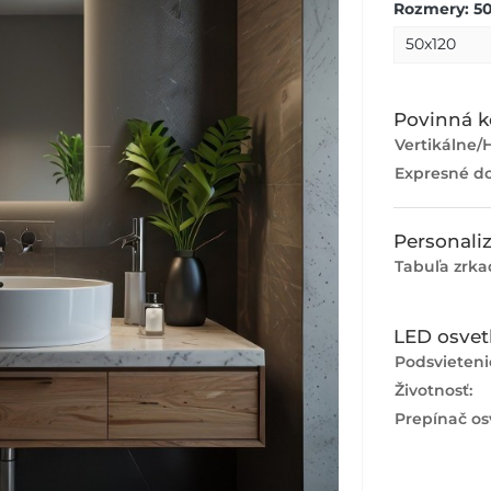
Rozmery: 50
Povinná k
Vertikálne/H
Expresné do
Personaliz
Tabuľa zrka
LED osvet
Podsvieteni
Životnosť:
Prepínač os