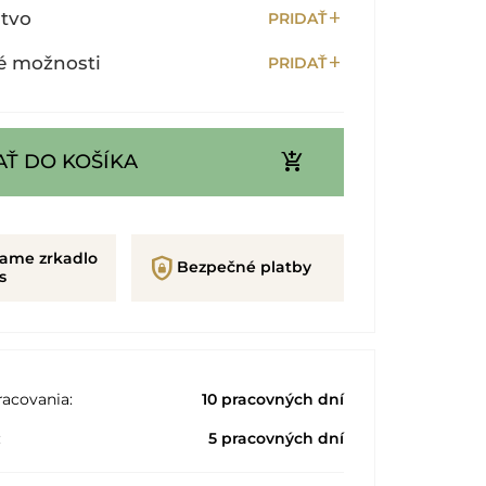
add
stvo
PRIDAŤ
add
é možnosti
PRIDAŤ
add_shopping_cart
AŤ DO KOŠÍKA
rame zrkadlo
shield_lock
Bezpečné platby
s
acovania:
10 pracovných dní
:
5 pracovných dní