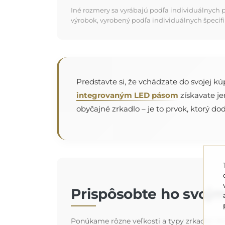
Iné rozmery sa vyrábajú podľa individuálnych 
výrobok, vyrobený podľa individuálnych špecifi
Predstavte si, že vchádzate do svojej k
integrovaným LED pásom
získavate je
obyčajné zrkadlo – je to prvok, ktorý do
Prispôsobte ho svojm
Ponúkame rôzne veľkosti a typy zrkadiel, kto