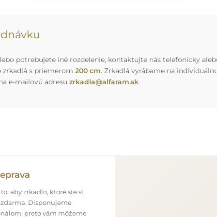
jednávku
ebo potrebujete iné rozdelenie, kontaktujte nás telefonicky aleb
e zrkadlá s priemerom
200 cm
. Zrkadlá vyrábame na individuál
 na e-mailovú adresu
zrkadla@alfaram.sk
.
eprava
o, aby zrkadlo, ktoré ste si
ne zdarma. Disponujeme
onálom, preto vám môžeme