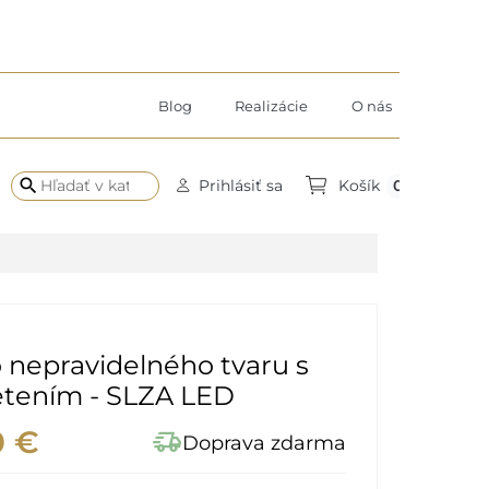
Blog
Realizácie
O nás
search
0
Prihlásiť sa
Košík
 nepravidelného tvaru s
etením - SLZA LED
0 €
delivery_truck_speed
Doprava zdarma