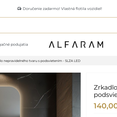
delivery_truck_speed
Doručenie zadarmo! Vlastná flotila vozidiel!
ačné podujatia
lo nepravidelného tvaru s podsvietením - SLZA LED
Zrkadlo
podsvi
140,0