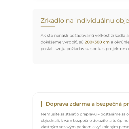
Zrkadlo na individuálnu ob
Ak ste nenašli požadovanú veľkosť zrkadla al
dokážeme vyrobiť, sú
200×300 cm
a okrúhl
poslali svoju požiadavku spolu s projektom
Doprava zdarma a bezpečná pr
Nemusíte sa starať o prepravu – postaráme sa o t
objednali, k vám bezpečne dorazilo, a to úpl
vlastným vozovým parkom a vyškoleným pers