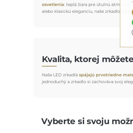
osvetlenia
: teplá žiara pre útulnú atmosfér
alebo klasickú eleganciu, naše zrkadlo
doko
Kvalita, ktorej môžet
Naše LED zrkadlá
spájajú prvotriedne mate
jednoduchý a zrkadlo si zachováva svoj eleg
Vyberte si svoju možn