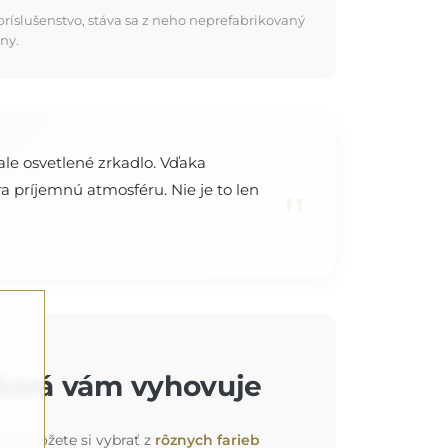
ríslušenstvo, stáva sa z neho neprefabrikovaný
ny.
ale osvetlené zrkadlo. Vďaka
a príjemnú atmosféru. Nie je to len
"
ktorá vám vyhovuje
ok). Môžete si vybrať z
rôznych farieb