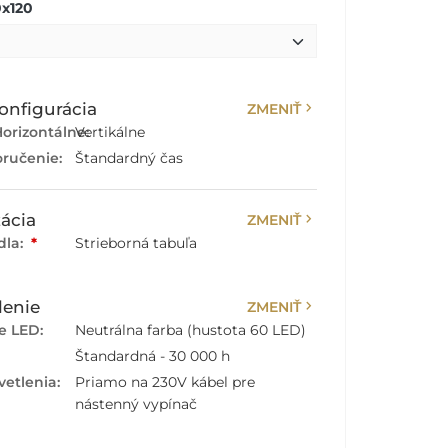
x120
chevron_right
onfigurácia
ZMENIŤ
orizontálne:
Vertikálne
ručenie:
Štandardný čas
chevron_right
ácia
ZMENIŤ
dla:
*
Strieborná tabuľa
chevron_right
lenie
ZMENIŤ
e LED:
Neutrálna farba (hustota 60 LED)
Štandardná - 30 000 h
vetlenia:
Priamo na 230V kábel pre
nástenný vypínač