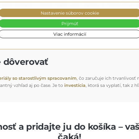
u alebo jasnejšie a intenzívnejšie svetlo, ideálne na líčenie. Či
nale doplní vašu výzdobu
.
Nastavenie súborov cookie
Prijmúť
Viac informácií
e dôverovať
riály so starostlivým spracovaním
, čo zaručuje ich trvanlivosť
antný vzhľad aj po čase. Je to
investícia
, ktorá sa vyplatí, tak z 
osť a pridajte ju do košíka – va
čaká!