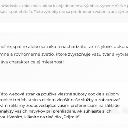
požiadaviek zákazníka. Ak sa k objednanému výrobku vyberie ďalšie p
kácií spotrebiteľa. Tieto výrobky nie sú predmetom vrátenia ani výme
úpeľne, spálne alebo šatníka a nachádzate tam štýlové, dokon
mné a rovnomerné svetlo, ktoré zvýrazňuje vašu tvár a vytvár
dáva charakter celej miestnosti.
Táto webová stránka používa vlastné súbory cookie a súbory
cookie tretích strán s cieľom zlepšiť naše služby a zobrazovať
vám reklamy zodpovedajúce vašim preferenciám na základe
u štýlu — vyberte si možnosť, 
analýzy vašich návykov pri prehliadaní. Ak súhlasíte s ich
používaním, kliknite na tlačidlo „Prijmúť“.
ré sa dokonale prispôsobia vášmu interiéru (voliteľné za príplat