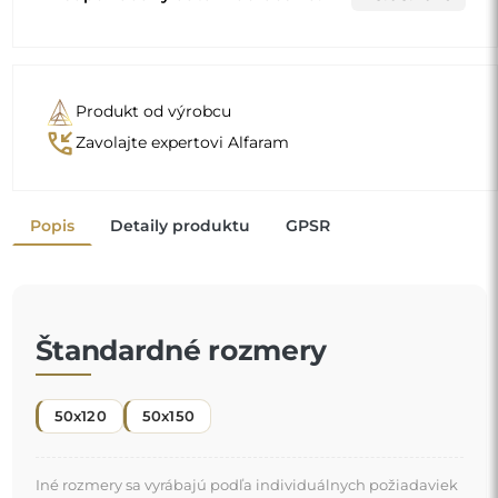
Produkt od výrobcu
phone_callback
Zavolajte expertovi Alfaram
Popis
Detaily produktu
GPSR
Štandardné rozmery
50x120
50x150
Iné rozmery sa vyrábajú podľa individuálnych požiadaviek