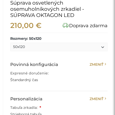
Súprava osvetlených
osemuholníkových zrkadiel -
SÚPRAVA OKTAGON LED
210,00 €
delivery_truck_speed
Doprava zdarma
Rozmery: 50x120
chevron_right
Povinná konfigurácia
ZMENIŤ
Expresné doručenie:
Štandardný čas
chevron_right
Personalizácia
ZMENIŤ
Tabuľa zrkadla:
*
Strieborná tabuľa