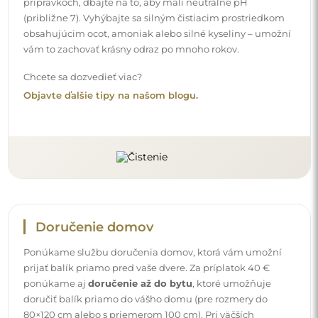
prípravkoch, dbajte na to, aby mali neutrálne pH
(približne 7). Vyhýbajte sa silným čistiacim prostriedkom
obsahujúcim ocot, amoniak alebo silné kyseliny – umožní
vám to zachovať krásny odraz po mnoho rokov.
Chcete sa dozvedieť viac?
Objavte ďalšie tipy na našom blogu.
Doručenie domov
Ponúkame službu doručenia domov, ktorá vám umožní
prijať balík priamo pred vaše dvere. Za príplatok 40 €
ponúkame aj
doručenie až do bytu
, ktoré umožňuje
doručiť balík priamo do vášho domu (pre rozmery do
80×120 cm alebo s priemerom 100 cm). Pri väčších