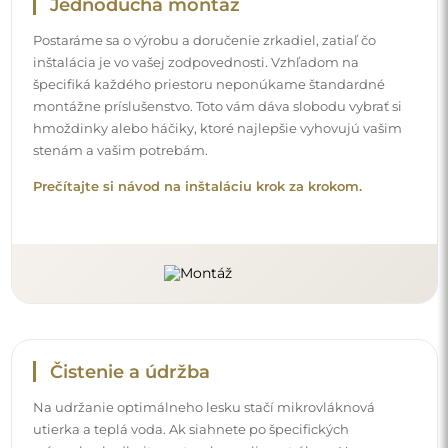
Jednoduchá montáž
Postaráme sa o výrobu a doručenie zrkadiel, zatiaľ čo
inštalácia je vo vašej zodpovednosti. Vzhľadom na
špecifiká každého priestoru neponúkame štandardné
montážne príslušenstvo. Toto vám dáva slobodu vybrať si
hmoždinky alebo háčiky, ktoré najlepšie vyhovujú vašim
stenám a vašim potrebám.
Prečítajte si návod na inštaláciu krok za krokom.
Čistenie a údržba
Na udržanie optimálneho lesku stačí mikrovláknová
utierka a teplá voda. Ak siahnete po špecifických