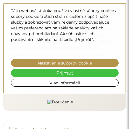
Táto webová stránka používa vlastné súbory cookie a
Doprava zdarma a bezpečná preprava
súbory cookie tretích strán s cieľom zlepšiť naše
služby a zobrazovať vám reklamy zodpovedajúce
Nemusíte sa starať o prepravu – postaráme sa o to, aby
vašim preferenciám na základe analýzy vašich
zrkadlo, ktoré ste si objednali, k vám bezpečne dorazilo, a
návykov pri prehliadaní. Ak súhlasíte s ich
to úplne zdarma. Disponujeme vlastným vozovým
používaním, kliknite na tlačidlo „Prijmúť“.
parkom a vyškoleným personálom, preto vám môžeme
zaručiť, že zrkadlo dorazí v dokonalom stave, bez
dodatočných poplatkov. Aj keď si objednáte zrkadlo
veľkých rozmerov, môžete sa spoľahnúť na rýchle
Nastavenie súborov cookie
doručenie.
Prijmúť
Pozrite si, ako balíme naše zrkadlá.
Viac informácií