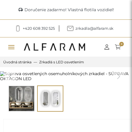
delivery_truck_speed
Doručenie zadarmo! Vlastná flotila vozidiel!
+420 608 392 525
zrkadla@alfaram.sk
menu
0
Úvodná stránka
Zrkadlá s LED osvetlením
Previous
Next