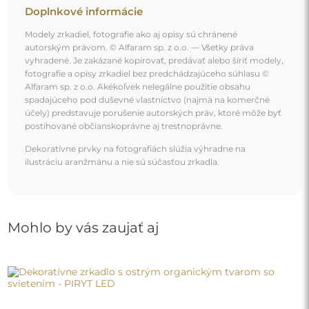
Doplnkové informácie
Modely zrkadiel, fotografie ako aj opisy sú chránené
autorským právom. © Alfaram sp. z o.o. — Všetky práva
vyhradené. Je zakázané kopírovať, predávať alebo šíriť modely,
fotografie a opisy zrkadiel bez predchádzajúceho súhlasu ©
Alfaram sp. z o.o. Akékoľvek nelegálne použitie obsahu
spadajúceho pod duševné vlastníctvo (najmä na komerčné
účely) predstavuje porušenie autorských práv, ktoré môže byť
postihované občianskoprávne aj trestnoprávne.
Dekoratívne prvky na fotografiách slúžia výhradne na
ilustráciu aranžmánu a nie sú súčasťou zrkadla.
Mohlo by vás zaujať aj