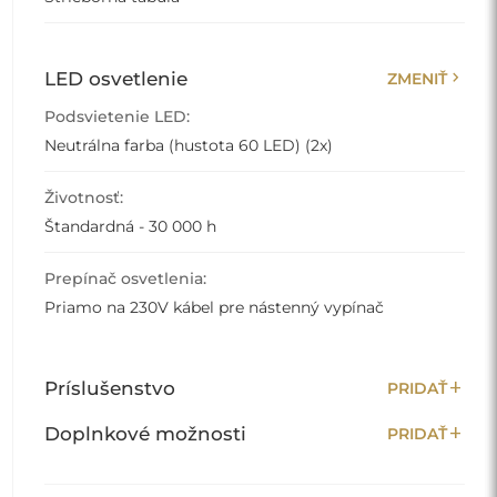
chevron_right
LED osvetlenie
ZMENIŤ
Podsvietenie LED:
Neutrálna farba (hustota 60 LED) (2x)
Životnosť:
Štandardná - 30 000 h
Prepínač osvetlenia:
Priamo na 230V kábel pre nástenný vypínač
add
Príslušenstvo
PRIDAŤ
add
Doplnkové možnosti
PRIDAŤ