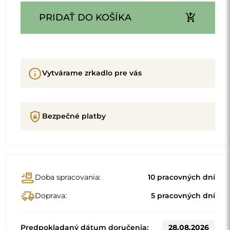
add_shopping_cart
PRIDAŤ DO KOŠÍKA
info
Vytvárame zrkadlo pre vás
shield_lock
Bezpečné platby
conveyor_belt
Doba spracovania:
10 pracovných dní
delivery_truck_speed
Doprava:
5 pracovných dní
Predpokladaný dátum doručenia:
28.08.2026