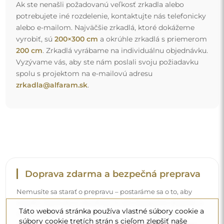
Ak ste nenašli požadovanú veľkosť zrkadla alebo
potrebujete iné rozdelenie, kontaktujte nás telefonicky
alebo e-mailom. Najväčšie zrkadlá, ktoré dokážeme
vyrobiť, sú
200×300 cm
a okrúhle zrkadlá s priemerom
200 cm
. Zrkadlá vyrábame na individuálnu objednávku.
Vyzývame vás, aby ste nám poslali svoju požiadavku
spolu s projektom na e-mailovú adresu
zrkadla@alfaram.sk
.
Doprava zdarma a bezpečná preprava
Nemusíte sa starať o prepravu – postaráme sa o to, aby
zrkadlo, ktoré ste si objednali, k vám bezpečne dorazilo, a
Táto webová stránka používa vlastné súbory cookie a
to úplne zdarma. Disponujeme vlastným vozovým
súbory cookie tretích strán s cieľom zlepšiť naše