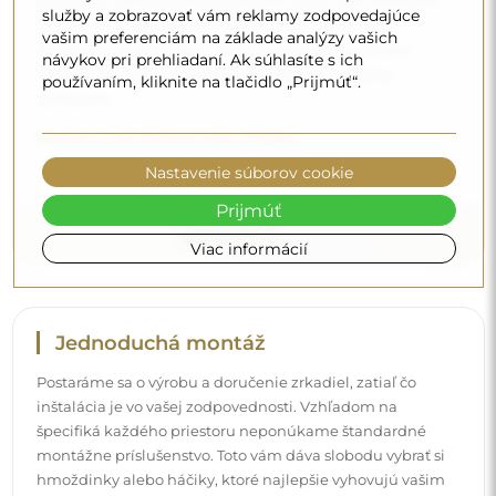
parkom a vyškoleným personálom, preto vám môžeme
služby a zobrazovať vám reklamy zodpovedajúce
zaručiť, že zrkadlo dorazí v dokonalom stave, bez
vašim preferenciám na základe analýzy vašich
dodatočných poplatkov. Aj keď si objednáte zrkadlo
návykov pri prehliadaní. Ak súhlasíte s ich
veľkých rozmerov, môžete sa spoľahnúť na rýchle
používaním, kliknite na tlačidlo „Prijmúť“.
doručenie.
Pozrite si, ako balíme naše zrkadlá.
Nastavenie súborov cookie
Prijmúť
Viac informácií
Jednoduchá montáž
Postaráme sa o výrobu a doručenie zrkadiel, zatiaľ čo
inštalácia je vo vašej zodpovednosti. Vzhľadom na
špecifiká každého priestoru neponúkame štandardné
montážne príslušenstvo. Toto vám dáva slobodu vybrať si
hmoždinky alebo háčiky, ktoré najlepšie vyhovujú vašim