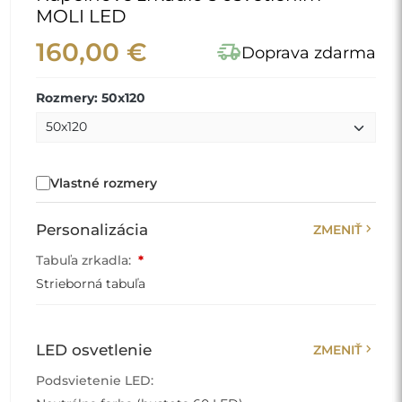
MOLI LED
160,00 €
delivery_truck_speed
Doprava zdarma
Rozmery: 50x120
Vlastné rozmery
chevron_right
Personalizácia
ZMENIŤ
Tabuľa zrkadla:
*
Strieborná tabuľa
chevron_right
LED osvetlenie
ZMENIŤ
Podsvietenie LED: