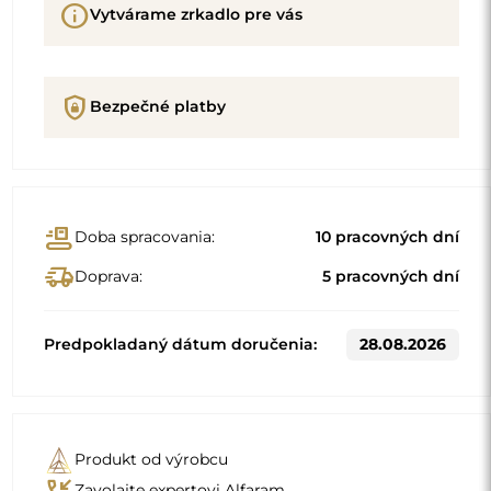
info
Vytvárame zrkadlo pre vás
shield_lock
Bezpečné platby
conveyor_belt
Doba spracovania:
10 pracovných dní
delivery_truck_speed
Doprava:
5 pracovných dní
Predpokladaný dátum doručenia:
28.08.2026
Produkt od výrobcu
phone_callback
Zavolajte expertovi Alfaram