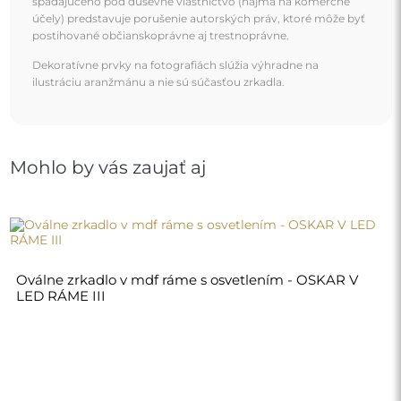
spadajúceho pod duševné vlastníctvo (najmä na komerčné
účely) predstavuje porušenie autorských práv, ktoré môže byť
postihované občianskoprávne aj trestnoprávne.
Dekoratívne prvky na fotografiách slúžia výhradne na
ilustráciu aranžmánu a nie sú súčasťou zrkadla.
Mohlo by vás zaujať aj
Oválne zrkadlo v mdf ráme s osvetlením - OSKAR V
LED RÁME III