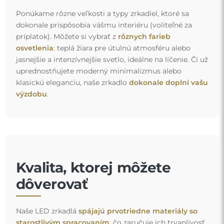
Ponúkame rôzne veľkosti a typy zrkadiel, ktoré sa
dokonale prispôsobia vášmu interiéru (voliteľné za
príplatok). Môžete si vybrať z
rôznych farieb
osvetlenia
: teplá žiara pre útulnú atmosféru alebo
jasnejšie a intenzívnejšie svetlo, ideálne na líčenie. Či už
uprednostňujete moderný minimalizmus alebo
klasickú eleganciu, naše zrkadlo
dokonale doplní vašu
výzdobu
.
Kvalita, ktorej môžete
dôverovať
Naše LED zrkadlá
spájajú prvotriedne materiály so
starostlivým spracovaním
, čo zaručuje ich trvanlivosť