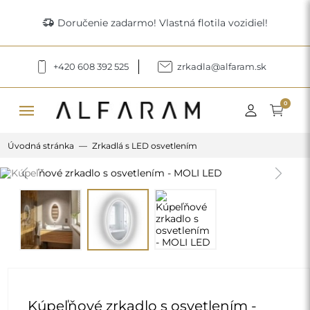
delivery_truck_speed
Doručenie zadarmo! Vlastná flotila vozidiel!
+420 608 392 525
zrkadla@alfaram.sk
menu
0
Úvodná stránka
Zrkadlá s LED osvetlením
Previous
Next
Kúpeľňové zrkadlo s osvetlením -