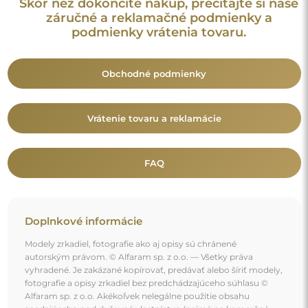
Skôr než dokončíte nákup, prečítajte si naše
záručné a reklamačné podmienky a
podmienky vrátenia tovaru.
Obchodné podmienky
Vrátenie tovaru a reklamácie
FAQ
Doplnkové informácie
Modely zrkadiel, fotografie ako aj opisy sú chránené
autorským právom. © Alfaram sp. z o.o. — Všetky práva
vyhradené. Je zakázané kopírovať, predávať alebo šíriť modely,
fotografie a opisy zrkadiel bez predchádzajúceho súhlasu ©
Alfaram sp. z o.o. Akékoľvek nelegálne použitie obsahu