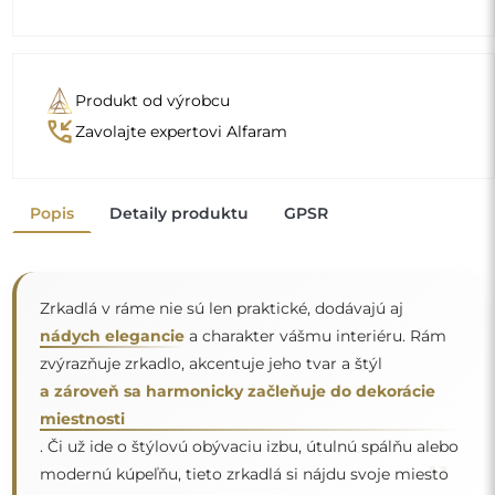
. Či už ide o štýlovú obývaciu izbu, útulnú spálňu alebo
"
modernú kúpeľňu, tieto zrkadlá si nájdu svoje miesto
a skrášlia priestor.
Štandardné rozmery
48x40
61x50
Iné rozmery sa vyrábajú podľa individuálnych požiadaviek
zákazníka. Ak sa k objednanému výrobku vyberie ďalšie
príslušenstvo, stáva sa z neho neprefabrikovaný výrobok,
vyrobený podľa individuálnych špecifikácií spotrebiteľa.
Tieto výrobky nie sú predmetom vrátenia ani výmeny.