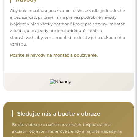
Buďte v obraze o našich novinkách, inšpiráciách a
akciách, objavte interiérové trendy a nájdite nápady na
krásne interiéry. Pridajte sa do našej komunity a zistite,
čo si pre vás špeciálne pripravujeme!
Skôr než dokončíte nákup, prečítajte si naše
záručné a reklamačné podmienky a
podmienky vrátenia tovaru.
Obchodné podmienky