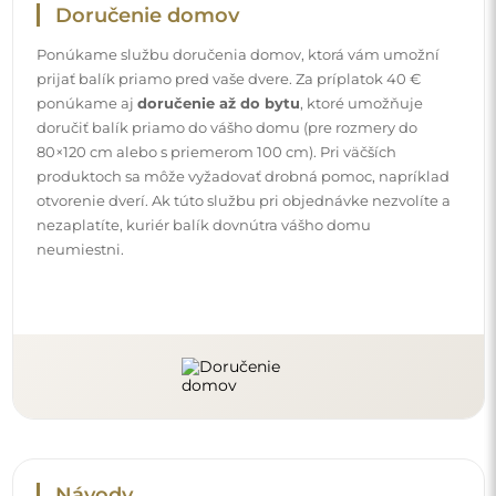
Návody
Aby bola montáž a používanie nášho zrkadla jednoduché
a bez starostí, pripravili sme pre vás podrobné návody.
Nájdete v nich všetky potrebné kroky pre správnu montáž
zrkadla, ako aj rady pre jeho údržbu, čistenie a
starostlivosť, aby ste sa mohli dlho tešiť z jeho dokonalého
vzhľadu.
Pozrite si návody na montáž a používanie.
Sledujte nás a buďte v obraze