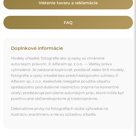
Mohlo by vás zaujať aj
Zrkadlo s organickým tvarom v kašmírovom ráme z
MDF s podsvietením – MARIS SAND LED V RÁME