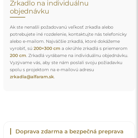
Doprava zdarma a bezpečná preprava
Nemusíte sa starať o prepravu – postaráme sa o to, aby
zrkadlo, ktoré ste si objednali, k vám bezpečne dorazilo, a
to úplne zdarma. Disponujeme vlastným vozovým
parkom a vyškoleným personálom, preto vám môžeme
zaručiť, že zrkadlo dorazí v dokonalom stave, bez
dodatočných poplatkov. Aj keď si objednáte zrkadlo
veľkých rozmerov, môžete sa spoľahnúť na rýchle
doručenie.
Pozrite si, ako balíme naše zrkadlá.