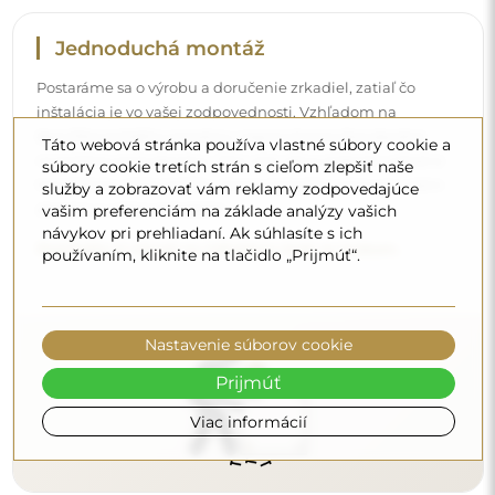
Čistenie a údržba
Táto webová stránka používa vlastné súbory cookie a
Na udržanie optimálneho lesku stačí mikrovláknová
súbory cookie tretích strán s cieľom zlepšiť naše
utierka a teplá voda. Ak siahnete po špecifických
služby a zobrazovať vám reklamy zodpovedajúce
vašim preferenciám na základe analýzy vašich
prípravkoch, dbajte na to, aby mali neutrálne pH
návykov pri prehliadaní. Ak súhlasíte s ich
(približne 7). Vyhýbajte sa silným čistiacim prostriedkom
používaním, kliknite na tlačidlo „Prijmúť“.
obsahujúcim ocot, amoniak alebo silné kyseliny – umožní
vám to zachovať krásny odraz po mnoho rokov.
Chcete sa dozvedieť viac?
Nastavenie súborov cookie
Objavte ďalšie tipy na našom blogu.
Prijmúť
Viac informácií