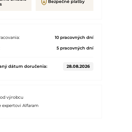
shield_lock
Bezpečné platby
s
acovania:
10 pracovných dní
:
5 pracovných dní
aný dátum doručenia:
28.08.2026
 od výrobcu
e expertovi Alfaram