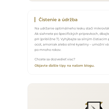
Čistenie a údržba
Na udržanie optimálneho lesku stačí mikrovlák
Ak siahnete po špecifických prípravkoch, dbajte
pH (približne 7). Vyhýbajte sa silným čistiac
ocot, amoniak alebo silné kyseliny – umožní v
po mnoho rokov.
Chcete sa dozvedieť viac?
Objavte ďalšie tipy na našom blogu.