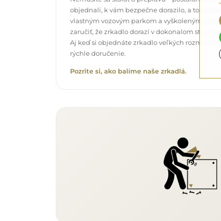
objednali, k vám bezpečne dorazilo, a to úpl
vlastným vozovým parkom a vyškoleným pers
zaručiť, že zrkadlo dorazí v dokonalom stave, 
Aj keď si objednáte zrkadlo veľkých rozmerov,
rýchle doručenie.
Pozrite si, ako balíme naše zrkadlá.