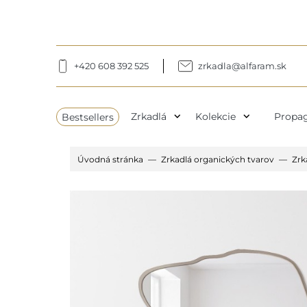
+420 608 392 525
zrkadla@alfaram.sk
expand_more
expand_more
Bestsellers
Zrkadlá
Kolekcie
Propag
Úvodná stránka
Zrkadlá organických tvarov
Zrk