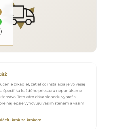
táž
čenie zrkadiel, zatiaľ čo inštalácia je vo vašej
a špecifiká každého priestoru neponúkame
šenstvo. Toto vám dáva slobodu vybrať si
oré najlepšie vyhovujú vašim stenám a vašim
aláciu krok za krokom.