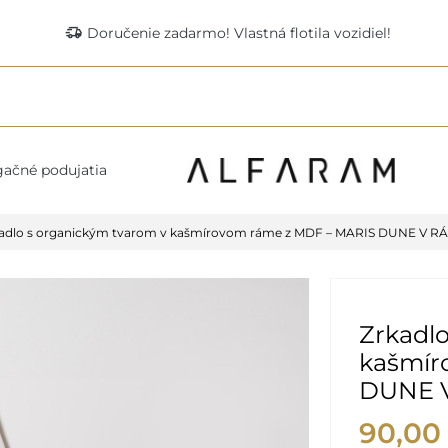
delivery_truck_speed
Doručenie zadarmo! Vlastná flotila vozidiel!
ačné podujatia
adlo s organickým tvarom v kašmírovom ráme z MDF – MARIS DUNE V R
Zrkadlo
kašmír
DUNE 
90,00