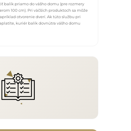
čiť balík priamo do vášho domu (pre rozmery
erom 100 cm). Pri väčších produktoch sa môže
ríklad otvorenie dverí. Ak túto službu pri
platíte, kuriér balík dovnútra vášho domu