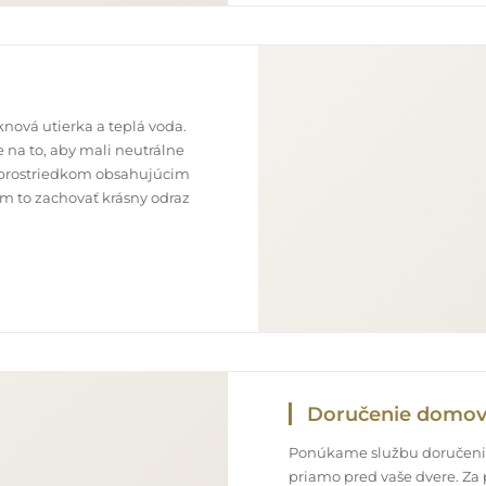
nová utierka a teplá voda.
 na to, aby mali neutrálne
im prostriedkom obsahujúcim
ám to zachovať krásny odraz
Doručenie domo
Ponúkame službu doručenia
priamo pred vaše dvere. Za