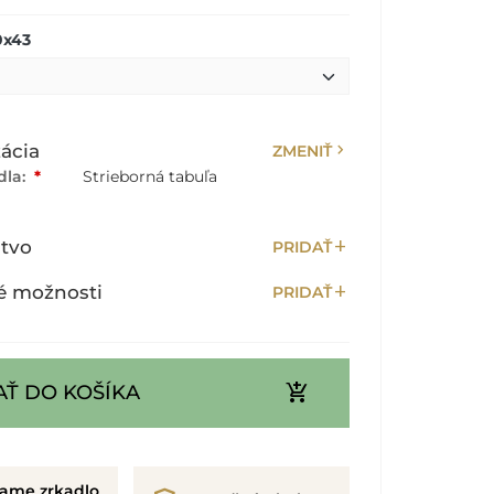
0x43
chevron_right
ácia
ZMENIŤ
dla:
*
Strieborná tabuľa
add
stvo
PRIDAŤ
add
é možnosti
PRIDAŤ
add_shopping_cart
AŤ DO KOŠÍKA
rame zrkadlo