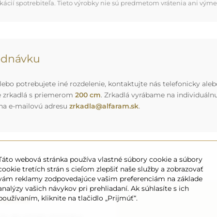
kácií spotrebiteľa. Tieto výrobky nie sú predmetom vrátenia ani výme
jednávku
ebo potrebujete iné rozdelenie, kontaktujte nás telefonicky aleb
e zrkadlá s priemerom
200 cm
. Zrkadlá vyrábame na individuál
 na e-mailovú adresu
zrkadla@alfaram.sk
.
Táto webová stránka používa vlastné súbory cookie a súbory
cookie tretích strán s cieľom zlepšiť naše služby a zobrazovať
vám reklamy zodpovedajúce vašim preferenciám na základe
analýzy vašich návykov pri prehliadaní. Ak súhlasíte s ich
eprava
používaním, kliknite na tlačidlo „Prijmúť“.
o, aby zrkadlo, ktoré ste si