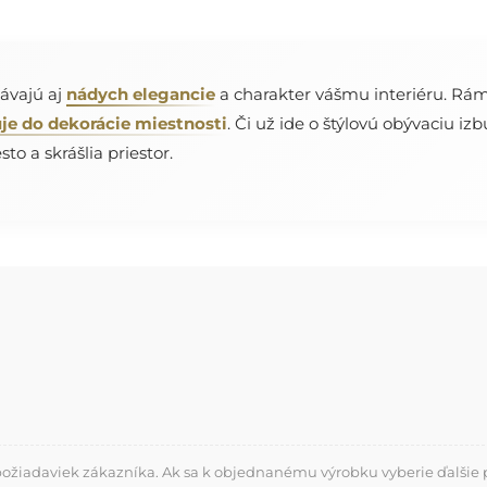
dávajú aj
nádych elegancie
a charakter vášmu interiéru. Rám 
je do dekorácie miestnosti
. Či už ide o štýlovú obývaciu i
to a skrášlia priestor.
požiadaviek zákazníka. Ak sa k objednanému výrobku vyberie ďalšie p