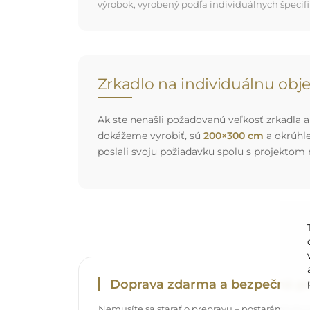
výrobok, vyrobený podľa individuálnych špecifi
Zrkadlo na individuálnu ob
Ak ste nenašli požadovanú veľkosť zrkadla al
dokážeme vyrobiť, sú
200×300 cm
a okrúhl
poslali svoju požiadavku spolu s projektom
Doprava zdarma a bezpečná pr
Nemusíte sa starať o prepravu – postaráme sa o t