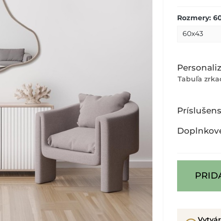
Rozmery: 6
Personaliz
Tabuľa zrka
Príslušen
Doplnkov
PRID
Vytvá