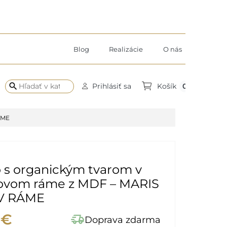
Blog
Realizácie
O nás
search
0
Prihlásiť sa
Košík
ÁME
 s organickým tvarom v
ovom ráme z MDF – MARIS
V RÁME
 €
delivery_truck_speed
Doprava zdarma