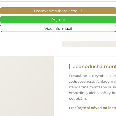
ne zdarma. Disponujeme
Nastavenie súborov cookie
onálom, preto vám môžeme
bez dodatočných poplatkov.
Prijmúť
 môžete sa spoľahnúť na
Viac informácií
Jednoduchá mon
Postaráme sa o výrobu a doru
zodpovednosti. Vzhľadom n
štandardné montážne príslu
hmoždinky alebo háčiky, kt
potrebám.
Prečítajte si návod na inšt