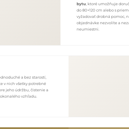
bytu
, ktoré umožňuje doru
do 80×120 cm alebo s priem
vyžadovať drobná pomoc, nap
objednávke nezvolíte a neza
neumiestni.
dnoduché a bez starostí,
e v nich všetky potrebné
re jeho údržbu, čistenie a
o dokonalého vzhľadu.