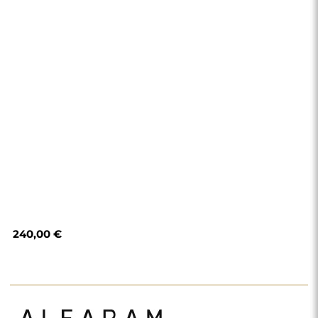
Obchod
Nákupy
Spôsoby platby
Doručenie
Často kladené otázky
Vrátenie tovaru a
reklamácie
Podmienky a pravidlá
Zásady ochrany
osobných údajov
O nás
Sledujte nás
Spolupráca
Instagram
Kontakt
Facebook