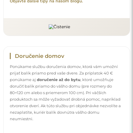
Návody
Aby bola montáž a používanie nášho zrkadla jednoduché
a bez starostí, pripravili sme pre vás podrobné návody.
Nájdete v nich všetky potrebné kroky pre správnu montáž
zrkadla, ako aj rady pre jeho údržbu, čistenie a
starostlivosť, aby ste sa mohli dlho tešiť z jeho dokonalého
vzhľadu.
Pozrite si návody na montáž a používanie.