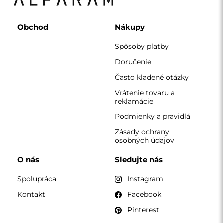
Pinterest
KONTAKT
Pracujeme od pondelka do piatku v čase 7:00 - 15:00
Telefón
+420 608 392 525
zrkadla@alfaram.sk
Alfaram sp. z o.o. © 2026
Realizácia:
AbcWeb.pl