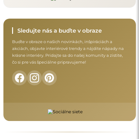
Skôr než dokončíte nákup, prečítajte si naše
záručné a reklamačné podmienky a
podmienky vrátenia tovaru.
Obchodné podmienky
Vrátenie tovaru a reklamácie
FAQ
Doplnkové informácie
Modely zrkadiel, fotografie ako aj opisy sú chránené
autorským právom. © Alfaram sp. z o.o. — Všetky práva