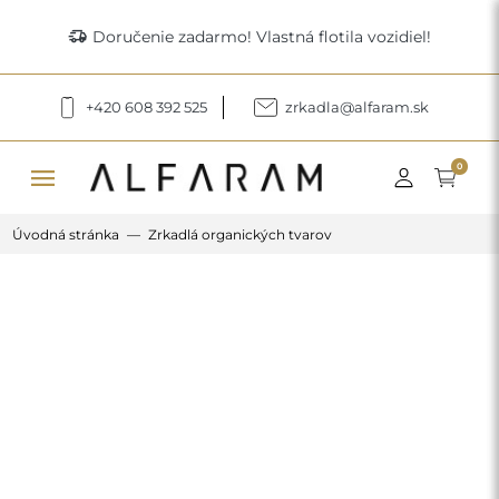
delivery_truck_speed
Doručenie zadarmo! Vlastná flotila vozidiel!
+420 608 392 525
zrkadla@alfaram.sk
menu
0
Úvodná stránka
Zrkadlá organických tvarov
Previous
Next