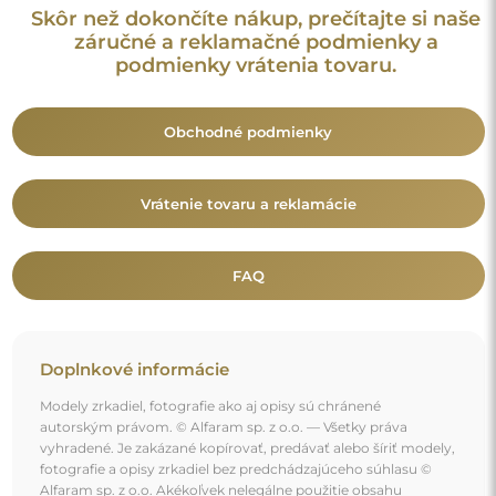
vyhradené. Je zakázané kopírovať, predávať alebo šíriť modely,
fotografie a opisy zrkadiel bez predchádzajúceho súhlasu ©
Alfaram sp. z o.o. Akékoľvek nelegálne použitie obsahu
spadajúceho pod duševné vlastníctvo (najmä na komerčné
účely) predstavuje porušenie autorských práv, ktoré môže byť
postihované občianskoprávne aj trestnoprávne.
Dekoratívne prvky na fotografiách slúžia výhradne na
ilustráciu aranžmánu a nie sú súčasťou zrkadla.
Mohlo by vás zaujať aj
Nepravidelné zrkadlo s osvetlením - SYDERYT LED II