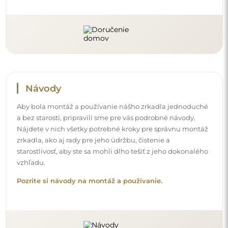
Sledujte nás a buďte v obraze
Buďte v obraze o našich novinkách, inšpiráciách a
akciách, objavte interiérové trendy a nájdite nápady na
krásne interiéry. Pridajte sa do našej komunity a zistite,
čo si pre vás špeciálne pripravujeme!