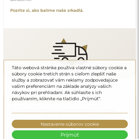
montážne príslušenstvo. Toto vám dáva slobodu vybrať si
hmoždinky alebo háčiky, ktoré najlepšie vyhovujú vašim
stenám a vašim potrebám.
Prečítajte si návod na inštaláciu krok za krokom.
Táto webová stránka používa vlastné súbory cookie a
súbory cookie tretích strán s cieľom zlepšiť naše
služby a zobrazovať vám reklamy zodpovedajúce
vašim preferenciám na základe analýzy vašich
Čistenie a údržba
návykov pri prehliadaní. Ak súhlasíte s ich
používaním, kliknite na tlačidlo „Prijmúť“.
Na udržanie optimálneho lesku stačí mikrovláknová
utierka a teplá voda. Ak siahnete po špecifických
prípravkoch, dbajte na to, aby mali neutrálne pH
(približne 7). Vyhýbajte sa silným čistiacim prostriedkom
Nastavenie súborov cookie
obsahujúcim ocot, amoniak alebo silné kyseliny – umožní
vám to zachovať krásny odraz po mnoho rokov.
Prijmúť