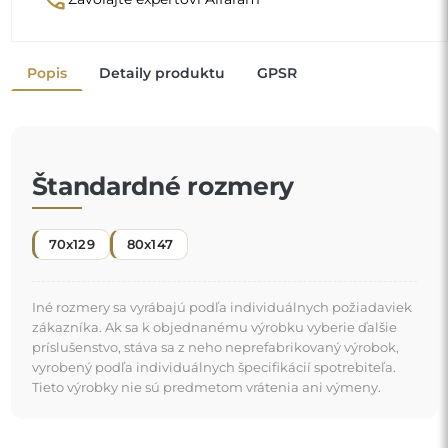
Organické zrkadlo je jedinečný dekoratívny detail,
ktorý prináša nádych sviežosti a modernej elegancie.
Jeho prírodou inšpirovaný tvar prelamuje obvyklé
pravidlá a dodáva vášmu priestoru ľahkú a súčasnú
"
atmosféru. Je dokonalou voľbou pre tých, ktorí chcú
originálny a personalizovaný interiér.
Zrkadlo na individuálnu
objednávku
Ak ste nenašli požadovanú veľkosť zrkadla alebo
potrebujete iné rozdelenie, kontaktujte nás telefonicky