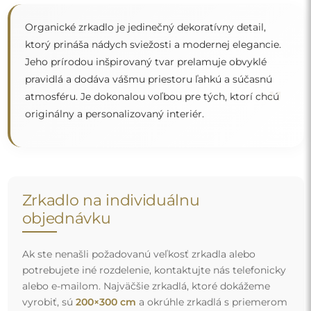
alebo e-mailom. Najväčšie zrkadlá, ktoré dokážeme
vyrobiť, sú
200×300 cm
a okrúhle zrkadlá s priemerom
200 cm
. Zrkadlá vyrábame na individuálnu objednávku.
Vyzývame vás, aby ste nám poslali svoju požiadavku
spolu s projektom na e-mailovú adresu
zrkadla@alfaram.sk
.
Doprava zdarma a bezpečná preprava
Nemusíte sa starať o prepravu – postaráme sa o to, aby
zrkadlo, ktoré ste si objednali, k vám bezpečne dorazilo, a
to úplne zdarma. Disponujeme vlastným vozovým
parkom a vyškoleným personálom, preto vám môžeme
zaručiť, že zrkadlo dorazí v dokonalom stave, bez
dodatočných poplatkov. Aj keď si objednáte zrkadlo