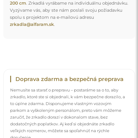
veľkých rozmerov, môžete sa spoľahnúť na rýchle
doručenie.
Pozrite si, ako balíme naše zrkadlá.
Jednoduchá montáž
Postaráme sa o výrobu a doručenie zrkadiel, zatiaľ čo
inštalácia je vo vašej zodpovednosti. Vzhľadom na
špecifiká každého priestoru neponúkame štandardné