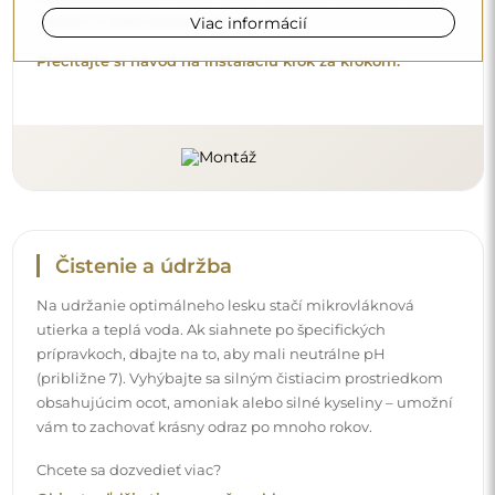
Viac informácií
Chcete sa dozvedieť viac?
Objavte ďalšie tipy na našom blogu.
Doručenie domov
Ponúkame službu doručenia domov, ktorá vám umožní
prijať balík priamo pred vaše dvere. Za príplatok 40 €
ponúkame aj
doručenie až do bytu
, ktoré umožňuje
doručiť balík priamo do vášho domu (pre rozmery do
80×120 cm alebo s priemerom 100 cm). Pri väčších
produktoch sa môže vyžadovať drobná pomoc, napríklad
otvorenie dverí. Ak túto službu pri objednávke nezvolíte a
nezaplatíte, kuriér balík dovnútra vášho domu
neumiestni.