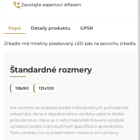
vyrobený podľa individuálnych špecifikácií spotrebiteľa.
Tieto výrobky nie sú predmetom vrátenia ani výmeny.
Organické zrkadlo je jedinečný dekoratívny detail,
ktorý prináša nádych sviežosti a modernej elegancie.
Jeho prírodou inšpirovaný tvar prelamuje obvyklé
pravidlá a dodáva vášmu priestoru ľahkú a súčasnú
"
atmosféru. Je dokonalou voľbou pre tých, ktorí chcú
originálny a personalizovaný interiér.
Zrkadlo na individuálnu
objednávku
Ak ste nenašli požadovanú veľkosť zrkadla alebo