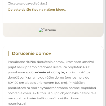
nezaplatíte, kuriér balík dovnútra vášho domu
neumiestni.
Návody
Aby bola montáž a používanie nášho zrkadla jednoduché
a bez starostí, pripravili sme pre vás podrobné návody.
Nájdete v nich všetky potrebné kroky pre správnu montáž
zrkadla, ako aj rady pre jeho údržbu, čistenie a
starostlivosť, aby ste sa mohli dlho tešiť z jeho dokonalého
vzhľadu.
Pozrite si návody na montáž a používanie.