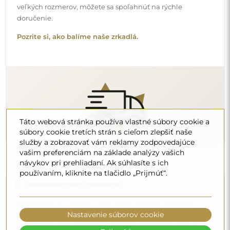
inštalácia je vo vašej zodpovednosti. Vzhľadom na
špecifiká každého priestoru neponúkame štandardné
montážne príslušenstvo. Toto vám dáva slobodu vybrať si
hmoždinky alebo háčiky, ktoré najlepšie vyhovujú vašim
stenám a vašim potrebám.
Prečítajte si návod na inštaláciu krok za krokom.
Táto webová stránka používa vlastné súbory cookie a
súbory cookie tretích strán s cieľom zlepšiť naše
služby a zobrazovať vám reklamy zodpovedajúce
vašim preferenciám na základe analýzy vašich
návykov pri prehliadaní. Ak súhlasíte s ich
Čistenie a údržba
používaním, kliknite na tlačidlo „Prijmúť“.
Na udržanie optimálneho lesku stačí mikrovláknová
utierka a teplá voda. Ak siahnete po špecifických
prípravkoch, dbajte na to, aby mali neutrálne pH
Nastavenie súborov cookie
(približne 7). Vyhýbajte sa silným čistiacim prostriedkom
obsahujúcim ocot, amoniak alebo silné kyseliny – umožní