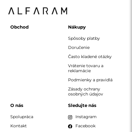
Kontakt
Facebook
Pinterest
KONTAKT
Pracujeme od pondelka do piatku v čase 7:00 - 15:00
Telefón
+420 608 392 525
zrkadla@alfaram.sk
Alfaram sp. z o.o. © 2026
Realizácia:
AbcWeb.pl