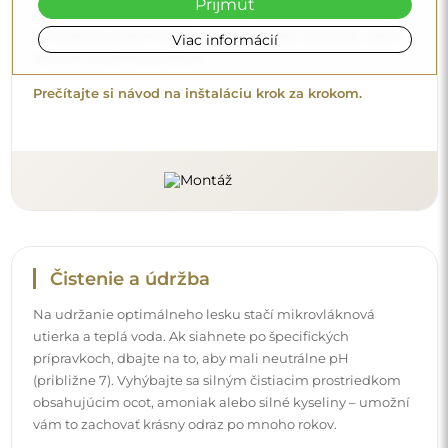
Prijmúť
vám to zachovať krásny odraz po mnoho rokov.
Viac informácií
Chcete sa dozvedieť viac?
Objavte ďalšie tipy na našom blogu.
Doručenie domov
Ponúkame službu doručenia domov, ktorá vám umožní
prijať balík priamo pred vaše dvere. Za príplatok 40 €
ponúkame aj
doručenie až do bytu
, ktoré umožňuje
doručiť balík priamo do vášho domu (pre rozmery do
80×120 cm alebo s priemerom 100 cm). Pri väčších
produktoch sa môže vyžadovať drobná pomoc, napríklad
otvorenie dverí. Ak túto službu pri objednávke nezvolíte a