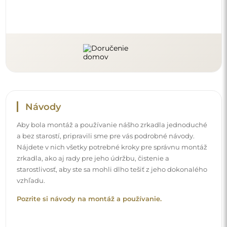
Sledujte nás a buďte v obraze
Buďte v obraze o našich novinkách, inšpiráciách a
akciách, objavte interiérové trendy a nájdite nápady na
krásne interiéry. Pridajte sa do našej komunity a zistite,
čo si pre vás špeciálne pripravujeme!