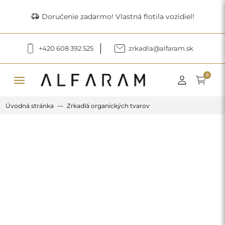
delivery_truck_speed
Doručenie zadarmo! Vlastná flotila vozidiel!
+420 608 392 525
zrkadla@alfaram.sk
menu
0
Úvodná stránka
Zrkadlá organických tvarov
Previous
Next