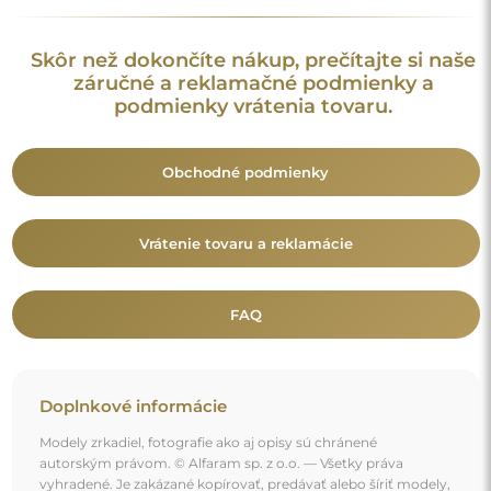
Modely zrkadiel, fotografie ako aj opisy sú chránené
autorským právom. © Alfaram sp. z o.o. — Všetky práva
vyhradené. Je zakázané kopírovať, predávať alebo šíriť modely,
fotografie a opisy zrkadiel bez predchádzajúceho súhlasu ©
Alfaram sp. z o.o. Akékoľvek nelegálne použitie obsahu
spadajúceho pod duševné vlastníctvo (najmä na komerčné
účely) predstavuje porušenie autorských práv, ktoré môže byť
postihované občianskoprávne aj trestnoprávne.
Dekoratívne prvky na fotografiách slúžia výhradne na
ilustráciu aranžmánu a nie sú súčasťou zrkadla.
Mohlo by vás zaujať aj
Kúpeľňové zrkadlo s nepravidelným tvarom - KWARC
LED II