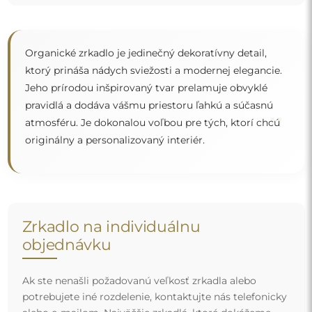
potrebujete iné rozdelenie, kontaktujte nás telefonicky
alebo e-mailom. Najväčšie zrkadlá, ktoré dokážeme
vyrobiť, sú
200×300 cm
a okrúhle zrkadlá s priemerom
200 cm
. Zrkadlá vyrábame na individuálnu objednávku.
Vyzývame vás, aby ste nám poslali svoju požiadavku
spolu s projektom na e-mailovú adresu
zrkadla@alfaram.sk
.
Doprava zdarma a bezpečná preprava
Nemusíte sa starať o prepravu – postaráme sa o to, aby
zrkadlo, ktoré ste si objednali, k vám bezpečne dorazilo, a
to úplne zdarma. Disponujeme vlastným vozovým
parkom a vyškoleným personálom, preto vám môžeme