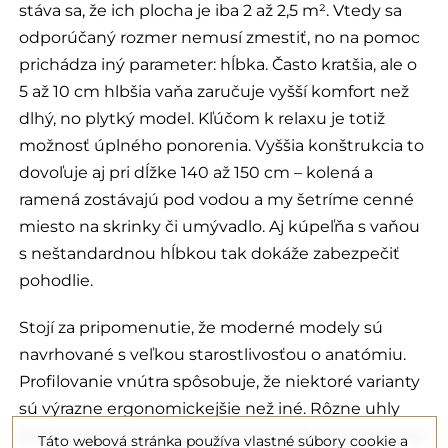
stáva sa, že ich plocha je iba 2 až 2,5 m². Vtedy sa
odporúčaný rozmer nemusí zmestiť, no na pomoc
prichádza iný parameter: hĺbka. Často kratšia, ale o
5 až 10 cm hlbšia vaňa zaručuje vyšší komfort než
dlhý, no plytký model. Kľúčom k relaxu je totiž
možnosť úplného ponorenia. Vyššia konštrukcia to
dovoľuje aj pri dĺžke 140 až 150 cm – kolená a
ramená zostávajú pod vodou a my šetríme cenné
miesto na skrinky či umývadlo. Aj kúpeľňa s vaňou
s neštandardnou hĺbkou tak dokáže zabezpečiť
pohodlie.
Stojí za pripomenutie, že moderné modely sú
navrhované s veľkou starostlivosťou o anatómiu.
Profilovanie vnútra spôsobuje, že niektoré varianty
sú výrazne ergonomickejšie než iné. Rôzne uhly
sklonu operadla majú za následok, že dva produkty
Táto webová stránka používa vlastné súbory cookie a