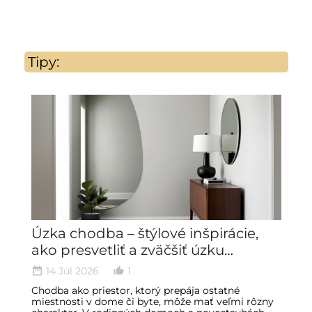
Tipy:
Úzka chodba – štýlové inšpirácie,
A
ako presvetliť a zväčšiť úzku
s
predsieň
r
14 Júl 2026
1
date_range
thumb_up_alt
date_ran
Chodba ako priestor, ktorý prepája ostatné
Le
miestnosti v dome či byte, môže mať veľmi rôzny
p