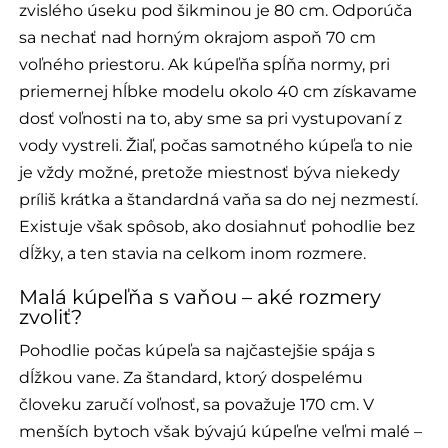
zvislého úseku pod šikminou je 80 cm. Odporúča
sa nechať nad horným okrajom aspoň 70 cm
voľného priestoru. Ak kúpeľňa spĺňa normy, pri
priemernej hĺbke modelu okolo 40 cm získavame
dosť voľnosti na to, aby sme sa pri vystupovaní z
vody vystreli. Žiaľ, počas samotného kúpeľa to nie
je vždy možné, pretože miestnosť býva niekedy
príliš krátka a štandardná vaňa sa do nej nezmestí.
Existuje však spôsob, ako dosiahnuť pohodlie bez
dĺžky, a ten stavia na celkom inom rozmere.
Malá kúpeľňa s vaňou – aké rozmery
zvoliť?
Pohodlie počas kúpeľa sa najčastejšie spája s
dĺžkou vane. Za štandard, ktorý dospelému
človeku zaručí voľnosť, sa považuje 170 cm. V
menších bytoch však bývajú kúpeľne veľmi malé –