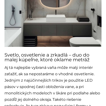
Svetlo, osvetlenie a zrkadlá – duo do
malej kúpeľne, ktoré oklame metráž
Aj tá najlepšie vybraná vaňa môže malý interiér
zaťažiť, ak sa nepostaráme o vhodné osvetlenie.
Jedným z najúčinnejších trikov je použitie LED
pásov v spodnej časti obloženia vane, a pri
monolitických modeloch v škáre pri podlahe alebo
pozdĺž jej dolného okraja. Takéto riešenie
spôsobuje, že tvar získava nezvyčajnú formu a