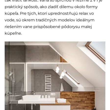
tak vrátiť ľahkosť. Vaňa so sprchou v režime 2 v 1 je
praktický spôsob, ako zladiť dilemu okolo formy
kúpeľa. Pre tých, ktorí uprednostňujú relax vo
vode, sú okrem tradičných modelov ideálnym
riešením vane prispôsobené pôdorysu malej
kúpeľne.