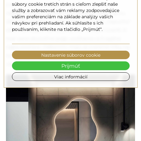
súbory cookie tretích strán s cieľom zlepšiť naše
s rovnakými vonkajšími rozmermi ponúkajú
služby a zobrazovať vám reklamy zodpovedajúce
celkom odlišný zážitok z používania. Preto sú tu
vašim preferenciám na základe analýzy vašich
dizajnéri zajedno – vaňu treba vyskúšať „nasucho"
návykov pri prehliadaní. Ak súhlasíte s ich
používaním, kliknite na tlačidlo „Prijmúť“.
ešte v predajni. Iba osobný test umožní overiť, či
tvar vane skutočne praje uvoľneniu a či sadne
našej postave. Odborníci majú aj overené triky na
Nastavenie súborov cookie
to, ako opticky zväčšiť malú kúpeľňu a dodať jej
vizuálnu ľahkosť pomocou svetla a zrkadiel.
Prijmúť
Viac informácií