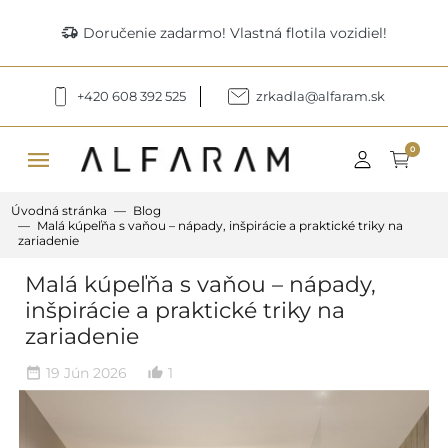
delivery_truck_speed
Doručenie zadarmo! Vlastná flotila vozidiel!
+420 608 392 525
zrkadla@alfaram.sk
menu
0
Úvodná stránka
Blog
Malá kúpeľňa s vaňou – nápady, inšpirácie a praktické triky na
zariadenie
Malá kúpeľňa s vaňou – nápady,
inšpirácie a praktické triky na
zariadenie
19 Jún 2026
1
date_range
thumb_up_alt