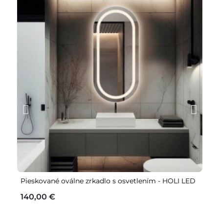
Pieskované oválne zrkadlo s osvetlením - HOLI LED
Ok
a 
140,00 €
1