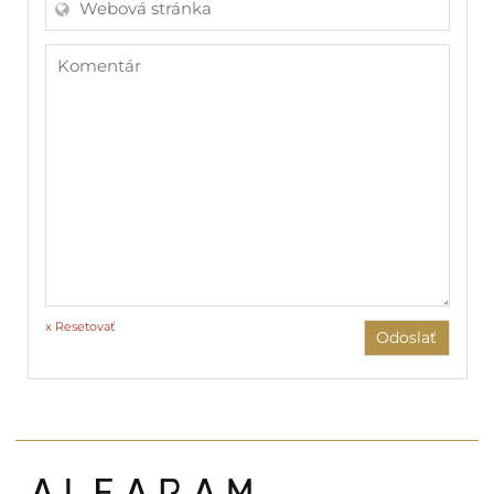
x Resetovať
Odoslať