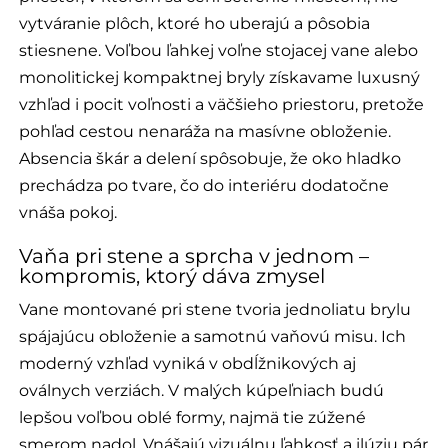
vytváranie plôch, ktoré ho uberajú a pôsobia
stiesnene. Voľbou ľahkej voľne stojacej vane alebo
monolitickej kompaktnej bryly získavame luxusný
vzhľad i pocit voľnosti a väčšieho priestoru, pretože
pohľad cestou nenaráža na masívne obloženie.
Absencia škár a delení spôsobuje, že oko hladko
prechádza po tvare, čo do interiéru dodatočne
vnáša pokoj.
Vaňa pri stene a sprcha v jednom –
kompromis, ktorý dáva zmysel
Vane montované pri stene tvoria jednoliatu brylu
spájajúcu obloženie a samotnú vaňovú misu. Ich
moderný vzhľad vyniká v obdĺžnikových aj
oválnych verziách. V malých kúpeľniach budú
lepšou voľbou oblé formy, najmä tie zúžené
smerom nadol. Vnášajú vizuálnu ľahkosť a ilúziu pár