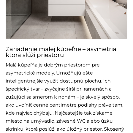
Zariadenie malej kúpeľne – asymetria,
ktorá slúži priestoru
Malá kúpeľňa je dobrým priestorom pre
asymetrické modely. Umožňujú ešte
inteligentnejšie využiť dostupnú plochu. Ich
špecifický tvar – zvyčajne širší pri ramenách a
zužujúci sa smerom k nohám – je skvelý spôsob,
ako uvoľniť cenné centimetre podlahy práve tam,
kde najviac chýbajú. Najčastejšie tak získame
miesto na umývadlo, závesné WC alebo úzku
skrinku, ktorá poslúži ako úložný priestor. Skosený