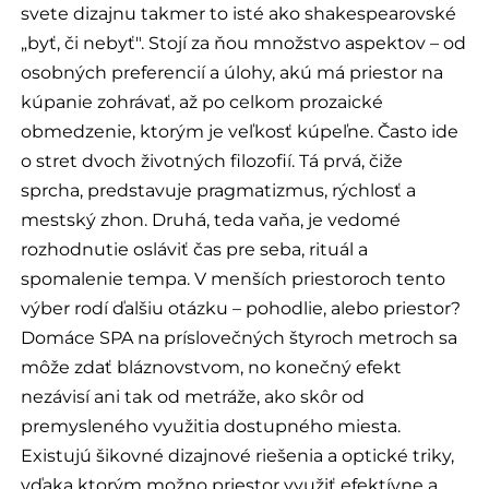
svete dizajnu takmer to isté ako shakespearovské
„byť, či nebyť". Stojí za ňou množstvo aspektov – od
osobných preferencií a úlohy, akú má priestor na
kúpanie zohrávať, až po celkom prozaické
obmedzenie, ktorým je veľkosť kúpeľne. Často ide
o stret dvoch životných filozofií. Tá prvá, čiže
sprcha, predstavuje pragmatizmus, rýchlosť a
mestský zhon. Druhá, teda vaňa, je vedomé
rozhodnutie osláviť čas pre seba, rituál a
spomalenie tempa. V menších priestoroch tento
výber rodí ďalšiu otázku – pohodlie, alebo priestor?
Domáce SPA na príslovečných štyroch metroch sa
môže zdať bláznovstvom, no konečný efekt
nezávisí ani tak od metráže, ako skôr od
premysleného využitia dostupného miesta.
Existujú šikovné dizajnové riešenia a optické triky,
vďaka ktorým možno priestor využiť efektívne a