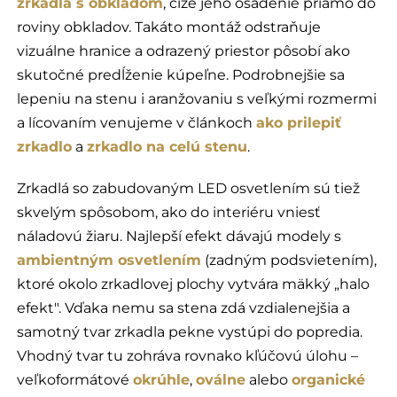
zrkadla s obkladom
, čiže jeho osadenie priamo do
roviny obkladov. Takáto montáž odstraňuje
vizuálne hranice a odrazený priestor pôsobí ako
skutočné predĺženie kúpeľne. Podrobnejšie sa
lepeniu na stenu i aranžovaniu s veľkými rozmermi
a lícovaním venujeme v článkoch
ako prilepiť
zrkadlo
a
zrkadlo na celú stenu
.
Zrkadlá so zabudovaným LED osvetlením sú tiež
skvelým spôsobom, ako do interiéru vniesť
náladovú žiaru. Najlepší efekt dávajú modely s
ambientným osvetlením
(zadným podsvietením),
ktoré okolo zrkadlovej plochy vytvára mäkký „halo
efekt". Vďaka nemu sa stena zdá vzdialenejšia a
samotný tvar zrkadla pekne vystúpi do popredia.
Vhodný tvar tu zohráva rovnako kľúčovú úlohu –
veľkoformátové
okrúhle
,
oválne
alebo
organické