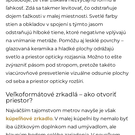
ľahkosť. Zdá sa takmer levitovať, čo odstraňuje
dojem ťažkosti v malej miestnosti. Svetlé farby
stien a obkladov v spojení s týmto jasom
odstraňujú hlboké tiene, ktoré negatívne vplývajú
na vnímanie metráže. Pomôžu aj lesklé povrchy –
glazovaná keramika a hladké plochy odrážajú
svetlo a priestor opticky rozjasnia. Možno to ešte
zvýrazniť pásom pod stropom, pretože takéto
viacúrovňové presvetlenie vizuálne odsunie plochy
od seba a priestor opticky rozšíri.
Veľkoformátové zrkadlá – ako otvoriť
priestor?
Najväčším tajomstvom metrov navyše je však
kúpeľňové zrkadlo
. V malej kúpeľni by nemalo byť
iba úžitkovým doplnkom nad umývadlom, ale
hlavným bodom celého zariadenia. V neveľkom