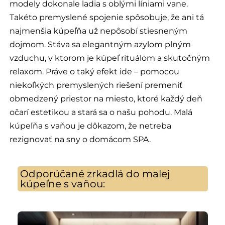
modely dokonale ladia s oblými líniami vane.
Takéto premyslené spojenie spôsobuje, že ani tá
najmenšia kúpeľňa už nepôsobí stiesneným
dojmom. Stáva sa elegantným azylom plným
vzduchu, v ktorom je kúpeľ rituálom a skutočným
relaxom. Práve o taký efekt ide – pomocou
niekoľkých premyslených riešení premeniť
obmedzený priestor na miesto, ktoré každý deň
očarí estetikou a stará sa o našu pohodu. Malá
kúpeľňa s vaňou je dôkazom, že netreba
rezignovať na sny o domácom SPA.
Odporúčané zrkadlá do malej
kúpeľne s vaňou: