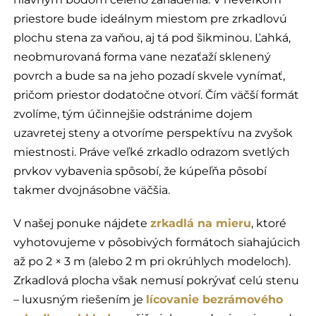
priestore bude ideálnym miestom pre zrkadlovú
plochu stena za vaňou, aj tá pod šikminou. Ľahká,
neobmurovaná forma vane nezaťaží sklenený
povrch a bude sa na jeho pozadí skvele vynímať,
pričom priestor dodatočne otvorí. Čím väčší formát
zvolíme, tým účinnejšie odstránime dojem
uzavretej steny a otvoríme perspektívu na zvyšok
miestnosti. Práve veľké zrkadlo odrazom svetlých
prvkov vybavenia spôsobí, že kúpeľňa pôsobí
takmer dvojnásobne väčšia.
V našej ponuke nájdete
zrkadlá na mieru
, ktoré
vyhotovujeme v pôsobivých formátoch siahajúcich
až po 2 × 3 m (alebo 2 m pri okrúhlych modeloch).
Zrkadlová plocha však nemusí pokrývať celú stenu
– luxusným riešením je
lícovanie bezrámového