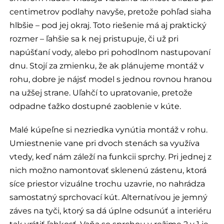
centimetrov podlahy navyše, pretože pohľad siaha
hlbšie – pod jej okraj. Toto riešenie má aj praktický
rozmer – ľahšie sa k nej pristupuje, či už pri
napúšťaní vody, alebo pri pohodlnom nastupovaní
dnu. Stojí za zmienku, že ak plánujeme montáž v
rohu, dobre je nájsť model s jednou rovnou hranou
na užšej strane. Uľahčí to upratovanie, pretože
odpadne ťažko dostupné zaoblenie v kúte.
Malé kúpeľne si nezriedka vynútia montáž v rohu.
Umiestnenie vane pri dvoch stenách sa využíva
vtedy, keď nám záleží na funkcii sprchy. Pri jednej z
nich možno namontovať sklenenú zástenu, ktorá
síce priestor vizuálne trochu uzavrie, no nahrádza
samostatný sprchovací kút. Alternatívou je jemný
záves na tyči, ktorý sa dá úplne odsunúť a interiéru