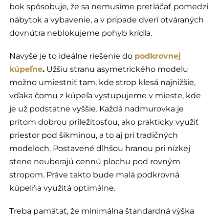
bok spôsobuje, že sa nemusíme pretláčať pomedzi
nábytok a vybavenie, a v prípade dverí otváraných
dovnútra neblokujeme pohyb krídla.
Navyše je to ideálne riešenie do
podkrovnej
kúpeľne
.
Užšiu stranu asymetrického modelu
možno umiestniť tam, kde strop klesá najnižšie,
vďaka čomu z kúpeľa vystupujeme v mieste, kde
je už podstatne vyššie. Každá nadmurovka je
pritom dobrou príležitosťou, ako prakticky využiť
priestor pod šikminou, a to aj pri tradičných
modeloch. Postavené dlhšou hranou pri nízkej
stene neuberajú cennú plochu pod rovným
stropom. Práve takto bude malá podkrovná
kúpeľňa využitá optimálne.
Treba pamätať, že minimálna štandardná výška