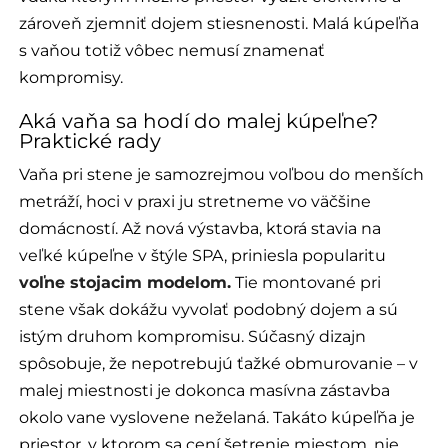
zároveň zjemniť dojem stiesnenosti. Malá kúpeľňa
s vaňou totiž vôbec nemusí znamenať
kompromisy.
Aká vaňa sa hodí do malej kúpeľne?
Praktické rady
Vaňa pri stene je samozrejmou voľbou do menších
metráží, hoci v praxi ju stretneme vo väčšine
domácností. Až nová výstavba, ktorá stavia na
veľké kúpeľne v štýle SPA, priniesla popularitu
voľne stojacim modelom.
Tie montované pri
stene však dokážu vyvolať podobný dojem a sú
istým druhom kompromisu. Súčasný dizajn
spôsobuje, že nepotrebujú ťažké obmurovanie – v
malej miestnosti je dokonca masívna zástavba
okolo vane vyslovene neželaná. Takáto kúpeľňa je
priestor, v ktorom sa cení šetrenie miestom, nie