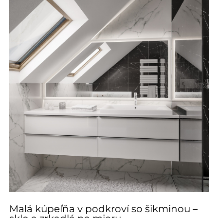
Malá kúpeľňa v podkroví so šikminou –