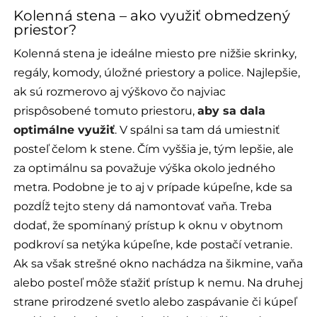
Kolenná stena – ako využiť obmedzený
priestor?
Kolenná stena je ideálne miesto pre nižšie skrinky,
regály, komody, úložné priestory a police. Najlepšie,
ak sú rozmerovo aj výškovo čo najviac
prispôsobené tomuto priestoru,
aby sa dala
optimálne využiť
. V spálni sa tam dá umiestniť
posteľ čelom k stene. Čím vyššia je, tým lepšie, ale
za optimálnu sa považuje výška okolo jedného
metra. Podobne je to aj v prípade kúpeľne, kde sa
pozdĺž tejto steny dá namontovať vaňa. Treba
dodať, že spomínaný prístup k oknu v obytnom
podkroví sa netýka kúpeľne, kde postačí vetranie.
Ak sa však strešné okno nachádza na šikmine, vaňa
alebo posteľ môže sťažiť prístup k nemu. Na druhej
strane prirodzené svetlo alebo zaspávanie či kúpeľ