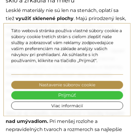
sklo a zrkadlá na mieru
Lesklé materiály nie sú len na stenách, oplatí sa
tiež
využiť sklenené plochy
. Majú prirodzený lesk,
najmä priehľadné sklo. Ak je v kúpeľni sprcha,
Táto webová stránka používa vlastné súbory cookie a
sklenená priečka by nemala byť matná, ale
súbory cookie tretích strán s cieľom zlepšiť naše
transparentná, a jej lesk možno zvýšiť
služby a zobrazovať vám reklamy zodpovedajúce
vašim preferenciám na základe analýzy vašich
impregnáciou alebo povlakom „easy clean“. Oplatí
návykov pri prehliadaní. Ak súhlasíte s ich
sa použiť aj sklenené doplnky, najmä funkčné –
používaním, kliknite na tlačidlo „Prijmúť“.
police, organizéry a dózy na kozmetiku a doplnky.
Treba však dbať na ich obsah, aby sa predišlo
preplneniu a nadbytku tvarov a farieb. Obsah
Nastavenie súborov cookie
možno farebne zoradiť alebo použiť tónované sklo
Prijmúť
v tmavších odtieňoch, najlepšie v jednom tóne.
Viac informácií
Sklo je aj zrkadlo, nevyhnutné v každej kúpeľni
nad umývadlom.
Pri menšej rozlohe a
nepravidelných tvaroch a rozmeroch sa najlepšie