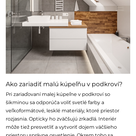
Ako zariadiť malú kúpeľňu v podkroví?
Pri zariaďovaní malej kúpeľne v podkroví so
šikminou sa odporúča voliť svetlé farby a
veľkoformátové, lesklé materiály, ktoré priestor
rozjasnia. Opticky ho zväčšujú zrkadlá. Interiér
môže tiež presvetliť a vytvoriť dojem väčšieho
priestoru správne osvetlenie. Okrem toho sa