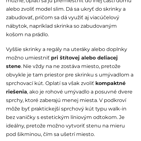
možné, oplatí sa ju premiestniť do inej časti domu
alebo zvoliť model slim. Dá sa ukryť do skrinky a
zabudovať, pričom sa dá využiť aj viacúčelový
nábytok, napríklad skrinka so zabudovaným
košom na prádlo.
Vyššie skrinky a regály na uteráky alebo doplnky
možno umiestniť
pri štítovej alebo deliacej
stene
. Nie vždy na ne zostáva miesto, pretože
obvykle je tam priestor pre skrinku s umývadlom a
sprchovací kút. Oplatí sa však zvoliť
kompaktné
riešenia
, ako je rohové umývadlo a posuvné dvere
sprchy, ktoré zaberajú menej miesta. V podkroví
môže byť praktickejší sprchový kút typu walk-in
bez vaničky s estetickým líniovým odtokom. Je
ideálny, pretože možno vytvoriť stenu na mieru
pod šikminou, čím sa ušetrí miesto.