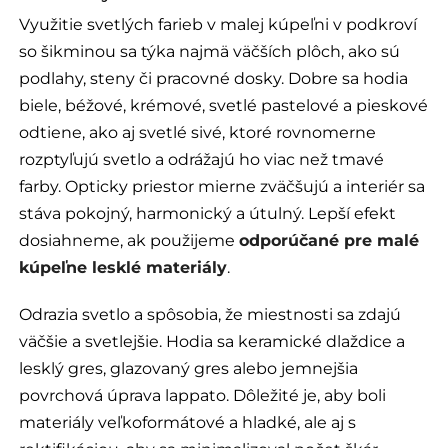
Využitie svetlých farieb v malej kúpeľni v podkroví
so šikminou sa týka najmä väčších plôch, ako sú
podlahy, steny či pracovné dosky. Dobre sa hodia
biele, béžové, krémové, svetlé pastelové a pieskové
odtiene, ako aj svetlé sivé, ktoré rovnomerne
rozptyľujú svetlo a odrážajú ho viac než tmavé
farby. Opticky priestor mierne zväčšujú a interiér sa
stáva pokojný, harmonický a útulný. Lepší efekt
dosiahneme, ak použijeme
odporúčané pre malé
kúpeľne lesklé materiály
.
Odrazia svetlo a spôsobia, že miestnosti sa zdajú
väčšie a svetlejšie. Hodia sa keramické dlaždice a
lesklý gres, glazovaný gres alebo jemnejšia
povrchová úprava lappato. Dôležité je, aby boli
materiály veľkoformátové a hladké, ale aj s