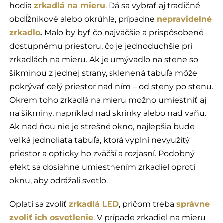
hodia
zrkadlá na mieru
. Dá sa vybrať aj tradičné
obdĺžnikové alebo okrúhle, prípadne
nepravidelné
zrkadlo
.
Malo by byť čo najväčšie a prispôsobené
dostupnému priestoru, čo je jednoduchšie pri
zrkadlách na mieru. Ak je umývadlo na stene so
šikminou z jednej strany, sklenená tabuľa môže
pokrývať celý priestor nad ním – od steny po stenu.
Okrem toho zrkadlá na mieru možno umiestniť aj
na šikminy, napríklad nad skrinky alebo nad vaňu.
Ak nad ňou nie je strešné okno, najlepšia bude
veľká jednoliata tabuľa, ktorá vyplní nevyužitý
priestor a opticky ho zväčší a rozjasní. Podobný
efekt sa dosiahne umiestnením zrkadiel oproti
oknu, aby odrážali svetlo.
Oplatí sa zvoliť
zrkadlá LED
, pričom treba
správne
zvoliť ich osvetlenie
. V prípade zrkadiel na mieru