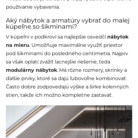
používanie vybavenia.
Aký nábytok a armatúry vybrať do malej
kúpeľne so šikminami?
V kúpeľni v podkroví sa najlepšie osvedčí
nábytok
na mieru
. Umožňuje maximálne využiť priestor
pod šikminami do posledného centimetra. Najprv
sa však oplatí zvážiť lacnejšie riešenie, teda
modulárny nábytok
. Má rôzne rozmery, skrinky a
ďalšie prvky, ktoré sa dajú ľubovoľne kombinovať.
Často dobre zodpovedajú výške a šírke kolenných
stien, takže ich možno kompletne zastavať.