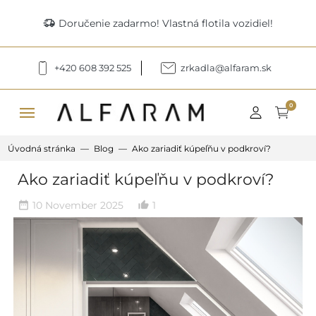
delivery_truck_speed
Doručenie zadarmo! Vlastná flotila vozidiel!
+420 608 392 525
zrkadla@alfaram.sk
menu
0
Úvodná stránka
Blog
Ako zariadiť kúpeľňu v podkroví?
Ako zariadiť kúpeľňu v podkroví?
10 November 2025
1
date_range
thumb_up_alt