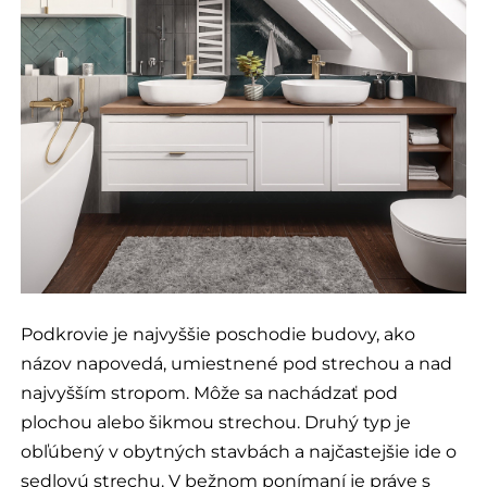
Podkrovie je najvyššie poschodie budovy, ako
názov napovedá, umiestnené pod strechou a nad
najvyšším stropom. Môže sa nachádzať pod
plochou alebo šikmou strechou. Druhý typ je
obľúbený v obytných stavbách a najčastejšie ide o
sedlovú strechu. V bežnom ponímaní je práve s