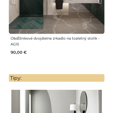
Obdĺžnikové dvojdielne zrkadlo na toaletný stolík -
Zr
AGIS
z
90,00 €
3
Tipy: