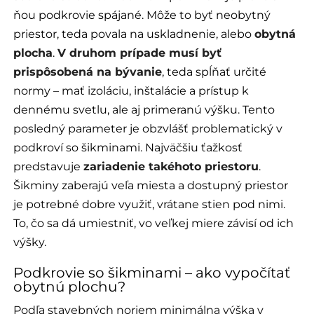
ňou podkrovie spájané. Môže to byť neobytný
priestor, teda povala na uskladnenie, alebo
obytná
plocha
.
V druhom prípade musí byť
prispôsobená na bývanie
, teda spĺňať určité
normy – mať izoláciu, inštalácie a prístup k
dennému svetlu, ale aj primeranú výšku. Tento
posledný parameter je obzvlášť problematický v
podkroví so šikminami. Najväčšiu ťažkosť
predstavuje
zariadenie takéhoto priestoru
.
Šikminy zaberajú veľa miesta a dostupný priestor
je potrebné dobre využiť, vrátane stien pod nimi.
To, čo sa dá umiestniť, vo veľkej miere závisí od ich
výšky.
Podkrovie so šikminami – ako vypočítať
obytnú plochu?
Podľa stavebných noriem minimálna výška v