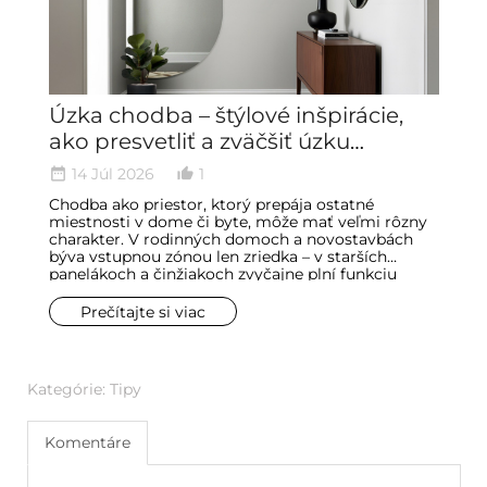
Úzka chodba – štýlové inšpirácie,
A
ako presvetliť a zväčšiť úzku
s
predsieň
r
14 Júl 2026
1
date_range
thumb_up_alt
date_ran
Chodba ako priestor, ktorý prepája ostatné
Le
miestnosti v dome či byte, môže mať veľmi rôzny
p
charakter. V rodinných domoch a novostavbách
a 
býva vstupnou zónou len zriedka – v starších
zr
panelákoch a činžiakoch zvyčajne plní funkciu
m
predsiene, a tá je veľmi často úzka. Dojem
s
stiesnenosti pritom ľahko znásobíme nevhodným
pr
Prečítajte si viac
zariadením, najmä v malých bytoch, kde sa počíta
za
každý centimeter. Ťažký nábytok v kombinácii s
vy
množstvom dverí ešte zvýrazní pocit preplnenosti.
zv
Kategórie:
Tipy
Komentáre