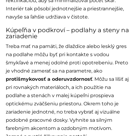
rektifikáciou, aby sa minimalizoval počet škár.
Interiér tak pôsobí jednotnejšie a priestrannejšie,
navyše sa ľahšie udržiava v čistote.
Kúpeľňa v podkroví – podlahy a steny na
zariadenie
Treba mať na pamäti, že dlaždice alebo lesklý gres
na podlahe môžu byť pri kontakte s vodou
šmykľavé a menej odolné proti opotrebeniu. Preto
je vhodné zamerať sa na parametre, ako
protišmykovosť a oderuvzdornosť
. Môžu sa líšiť aj
pri rovnakých materiáloch, a ich použitie na
podlahe a stenách v malej kúpeľni prospieva
optickému zväčšeniu priestoru. Okrem toho je
zariadenie jednotné, no treba vybrať aj vizuálne
podobné pracovné dosky. Vyhnite sa silným
farebným akcentom a ozdobným motívom.