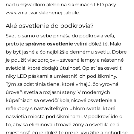
nad umývadlom alebo na šikminách LED pásy
zvýraznia tvar sklenenej tabule.
Aké osvetlenie do podkrovia?
Svetlo samo o sebe prináša do podkrovia veľa,
preto je
správne osvetlenie
veľmi dôležité. Malo
by byť jasné a čo najbližšie dennému svetlu. Dobre
je použiť viac zdrojov – závesné lampy a nástenné
svietidlá, ktoré dodajú útulnosť. Oplatí sa osvetliť
niky LED páskami a umiestniť ich pod šikminy.
Tým sa odstránia tiene, ktoré vrhajú, čo vyrovná
úroveň svetla a rozjasní steny. V moderných
kúpeľniach sa osvedčí koľajnicové osvetlenie a
reflektory s nastaviteľným uhlom svetla, ktoré
nasvietia miesta pod šikminami. V podkroví ide o
to, aby sa eliminovali tmavé zóny a osvetlila celá
miestnosť, čo je dôležité pre jej využitie a pohodlné