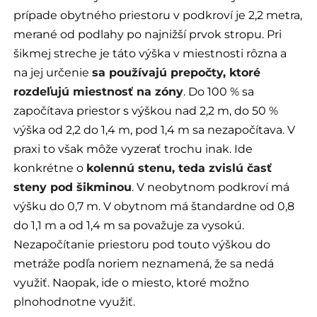
prípade obytného priestoru v podkroví je 2,2 metra,
merané od podlahy po najnižší prvok stropu. Pri
šikmej streche je táto výška v miestnosti rôzna a
na jej určenie
sa používajú prepočty, ktoré
rozdeľujú miestnosť na zóny
. Do 100 % sa
započítava priestor s výškou nad 2,2 m, do 50 %
výška od 2,2 do 1,4 m, pod 1,4 m sa nezapočítava. V
praxi to však môže vyzerať trochu inak. Ide
konkrétne o
kolennú stenu, teda zvislú časť
steny pod šikminou
. V neobytnom podkroví má
výšku do 0,7 m. V obytnom má štandardne od 0,8
do 1,1 m a od 1,4 m sa považuje za vysokú.
Nezapočítanie priestoru pod touto výškou do
metráže podľa noriem neznamená, že sa nedá
využiť. Naopak, ide o miesto, ktoré možno
plnohodnotne využiť.