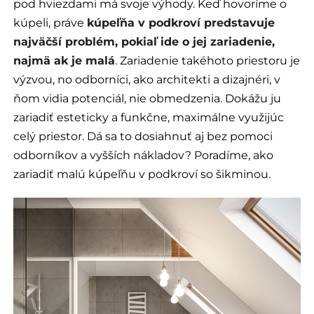
pod hviezdami má svoje výhody. Keď hovoríme o
kúpeli, práve
kúpeľňa v podkroví predstavuje
najväčší problém, pokiaľ ide o jej zariadenie,
najmä ak je malá
. Zariadenie takéhoto priestoru je
výzvou, no odborníci, ako architekti a dizajnéri, v
ňom vidia potenciál, nie obmedzenia. Dokážu ju
zariadiť esteticky a funkčne, maximálne využijúc
celý priestor. Dá sa to dosiahnuť aj bez pomoci
odborníkov a vyšších nákladov? Poradíme, ako
zariadiť malú kúpeľňu v podkroví so šikminou.