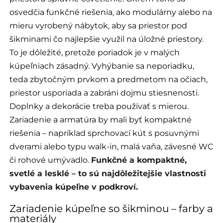
osvedčia funkčné riešenia, ako modulárny alebo na
mieru vyrobený nábytok, aby sa priestor pod
šikminami čo najlepšie využil na úložné priestory.
To je dôležité, pretože poriadok je v malých
kúpeľniach zásadný. Vyhýbanie sa neporiadku,
teda zbytočným prvkom a predmetom na očiach,
priestor usporiada a zabráni dojmu stiesnenosti.
Doplnky a dekorácie treba používať s mierou.
Zariadenie a armatúra by mali byť kompaktné
riešenia – napríklad sprchovací kút s posuvnými
dverami alebo typu walk-in, malá vaňa, závesné WC
či rohové umývadlo.
Funkčné a kompaktné,
svetlé a lesklé – to sú najdôležitejšie vlastnosti
vybavenia kúpeľne v podkroví.
Zariadenie kúpeľne so šikminou – farby a
materiály