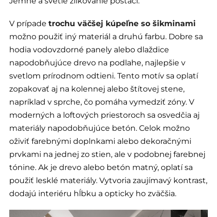
Jemné a svetlé žilkovanie postačí.
V prípade
trochu väčšej kúpeľne so šikminami
možno použiť iný materiál a druhú farbu. Dobre sa
hodia vodovzdorné panely alebo dlaždice
napodobňujúce drevo na podlahe, najlepšie v
svetlom prírodnom odtieni. Tento motív sa oplatí
zopakovať aj na kolennej alebo štítovej stene,
napríklad v sprche, čo pomáha vymedziť zóny. V
moderných a loftových priestoroch sa osvedčia aj
materiály napodobňujúce betón. Celok možno
oživiť farebnými doplnkami alebo dekoračnými
prvkami na jednej zo stien, ale v podobnej farebnej
tónine. Ak je drevo alebo betón matný, oplatí sa
použiť lesklé materiály. Vytvoria zaujímavý kontrast,
dodajú interiéru hĺbku a opticky ho zväčšia.