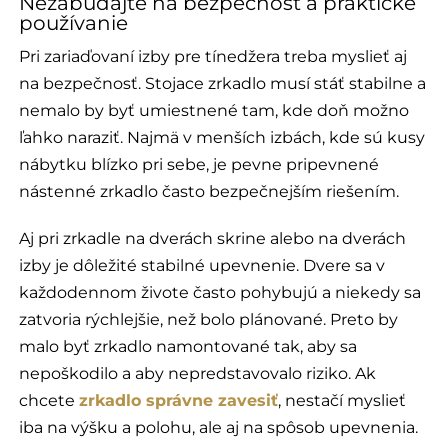
Nezabúdajte na bezpečnosť a praktické
používanie
Pri zariaďovaní izby pre tínedžera treba myslieť aj
na bezpečnosť. Stojace zrkadlo musí stáť stabilne a
nemalo by byť umiestnené tam, kde doň možno
ľahko naraziť. Najmä v menších izbách, kde sú kusy
nábytku blízko pri sebe, je pevne pripevnené
nástenné zrkadlo často bezpečnejším riešením.
Aj pri zrkadle na dverách skrine alebo na dverách
izby je dôležité stabilné upevnenie. Dvere sa v
každodennom živote často pohybujú a niekedy sa
zatvoria rýchlejšie, než bolo plánované. Preto by
malo byť zrkadlo namontované tak, aby sa
nepoškodilo a aby nepredstavovalo riziko. Ak
chcete
zrkadlo správne zavesiť
, nestačí myslieť
iba na výšku a polohu, ale aj na spôsob upevnenia.