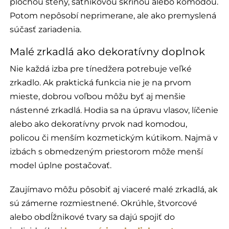
plochou steny, šatníkovou skriňou alebo komodou.
Potom nepôsobí neprimerane, ale ako premyslená
súčasť zariadenia.
Malé zrkadlá ako dekoratívny doplnok
Nie každá izba pre tínedžera potrebuje veľké
zrkadlo. Ak praktická funkcia nie je na prvom
mieste, dobrou voľbou môžu byť aj menšie
nástenné zrkadlá. Hodia sa na úpravu vlasov, líčenie
alebo ako dekoratívny prvok nad komodou,
policou či menším kozmetickým kútikom. Najmä v
izbách s obmedzeným priestorom môže menší
model úplne postačovať.
Zaujímavo môžu pôsobiť aj viaceré malé zrkadlá, ak
sú zámerne rozmiestnené. Okrúhle, štvorcové
alebo obdĺžnikové tvary sa dajú spojiť do