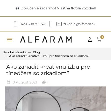
delivery_truck_speed
Doručenie zadarmo! Vlastná flotila vozidiel!
+420 608 392 525
zrkadla@alfaram.sk
menu
0
Úvodná stránka
Blog
Ako zariadiť kreatívnu izbu pre tínedžera so zrkadlom?
Ako zariadiť kreatívnu izbu pre
tínedžera so zrkadlom?
10 August 2021
1
date_range
thumb_up_alt