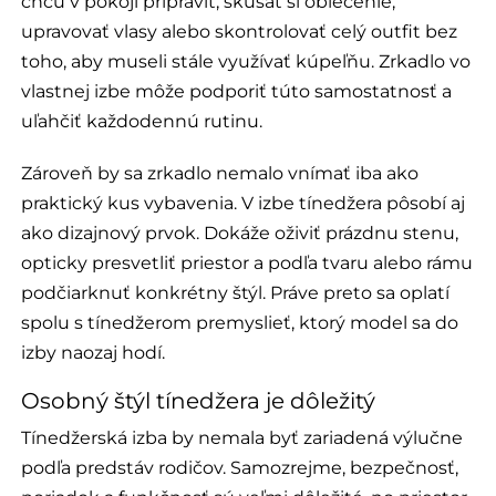
chcú v pokoji pripraviť, skúšať si oblečenie,
upravovať vlasy alebo skontrolovať celý outfit bez
toho, aby museli stále využívať kúpeľňu. Zrkadlo vo
vlastnej izbe môže podporiť túto samostatnosť a
uľahčiť každodennú rutinu.
Zároveň by sa zrkadlo nemalo vnímať iba ako
praktický kus vybavenia. V izbe tínedžera pôsobí aj
ako dizajnový prvok. Dokáže oživiť prázdnu stenu,
opticky presvetliť priestor a podľa tvaru alebo rámu
podčiarknuť konkrétny štýl. Práve preto sa oplatí
spolu s tínedžerom premyslieť, ktorý model sa do
izby naozaj hodí.
Osobný štýl tínedžera je dôležitý
Tínedžerská izba by nemala byť zariadená výlučne
podľa predstáv rodičov. Samozrejme, bezpečnosť,