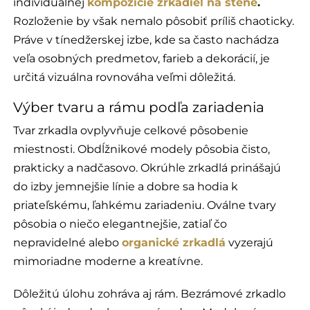
individuálnej
kompozície zrkadiel na stene
.
Rozloženie by však nemalo pôsobiť príliš chaoticky.
Práve v tínedžerskej izbe, kde sa často nachádza
veľa osobných predmetov, farieb a dekorácií, je
určitá vizuálna rovnováha veľmi dôležitá.
Výber tvaru a rámu podľa zariadenia
Tvar zrkadla ovplyvňuje celkové pôsobenie
miestnosti. Obdĺžnikové modely pôsobia čisto,
prakticky a nadčasovo. Okrúhle zrkadlá prinášajú
do izby jemnejšie línie a dobre sa hodia k
priateľskému, ľahkému zariadeniu. Oválne tvary
pôsobia o niečo elegantnejšie, zatiaľ čo
nepravidelné alebo
organické zrkadlá
vyzerajú
mimoriadne moderne a kreatívne.
Dôležitú úlohu zohráva aj rám. Bezrámové zrkadlo