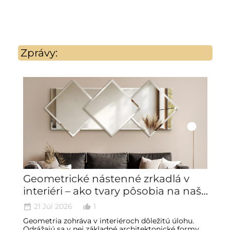
3
Zprávy:
Geometrické nástenné zrkadlá v
W
interiéri – ako tvary pôsobia na naše
a
emócie
21 Júl 2026
1
date_range
thumb_up_alt
date_ran
Geometria zohráva v interiéroch dôležitú úlohu.
N
Odrážajú sa v nej základné architektonické formy,
S