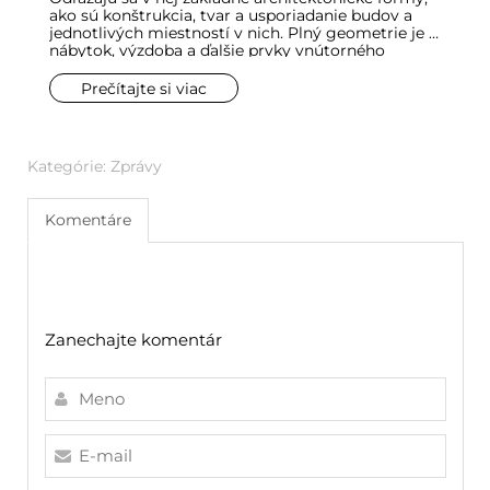
ako sú konštrukcia, tvar a usporiadanie budov a
k
jednotlivých miestností v nich. Plný geometrie je aj
d
nábytok, výzdoba a ďalšie prvky vnútorného
p
zariadenia. Je to samozrejmé, veď všetky predmety
st
majú nejaké tvary, ale čím sa vyznačujú tie
kú
Prečítajte si viac
geometrické? Tým, že sú rozpoznateľné a
k
matematicky merateľné.
Kategórie:
Zprávy
Komentáre
Zanechajte komentár