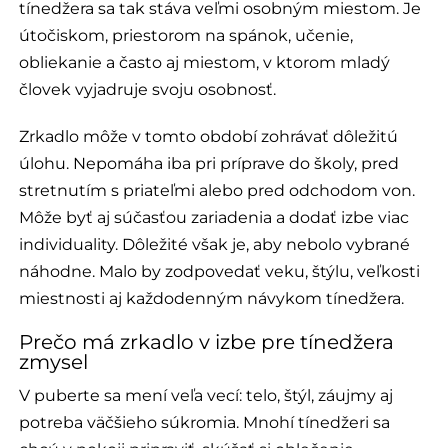
tínedžera sa tak stáva veľmi osobným miestom. Je
útočiskom, priestorom na spánok, učenie,
obliekanie a často aj miestom, v ktorom mladý
človek vyjadruje svoju osobnosť.
Zrkadlo môže v tomto období zohrávať dôležitú
úlohu. Nepomáha iba pri príprave do školy, pred
stretnutím s priateľmi alebo pred odchodom von.
Môže byť aj súčasťou zariadenia a dodať izbe viac
individuality. Dôležité však je, aby nebolo vybrané
náhodne. Malo by zodpovedať veku, štýlu, veľkosti
miestnosti aj každodenným návykom tínedžera.
Prečo má zrkadlo v izbe pre tínedžera
zmysel
V puberte sa mení veľa vecí: telo, štýl, záujmy aj
potreba väčšieho súkromia. Mnohí tínedžeri sa