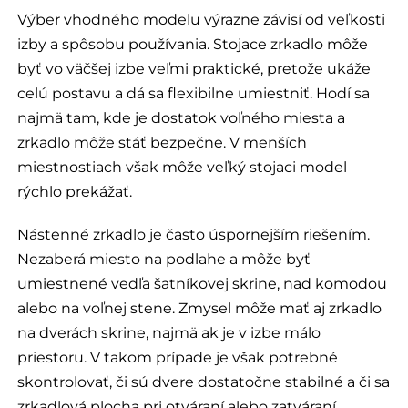
Výber vhodného modelu výrazne závisí od veľkosti
izby a spôsobu používania. Stojace zrkadlo môže
byť vo väčšej izbe veľmi praktické, pretože ukáže
celú postavu a dá sa flexibilne umiestniť. Hodí sa
najmä tam, kde je dostatok voľného miesta a
zrkadlo môže stáť bezpečne. V menších
miestnostiach však môže veľký stojaci model
rýchlo prekážať.
Nástenné zrkadlo je často úspornejším riešením.
Nezaberá miesto na podlahe a môže byť
umiestnené vedľa šatníkovej skrine, nad komodou
alebo na voľnej stene. Zmysel môže mať aj zrkadlo
na dverách skrine, najmä ak je v izbe málo
priestoru. V takom prípade je však potrebné
skontrolovať, či sú dvere dostatočne stabilné a či sa
zrkadlová plocha pri otváraní alebo zatváraní