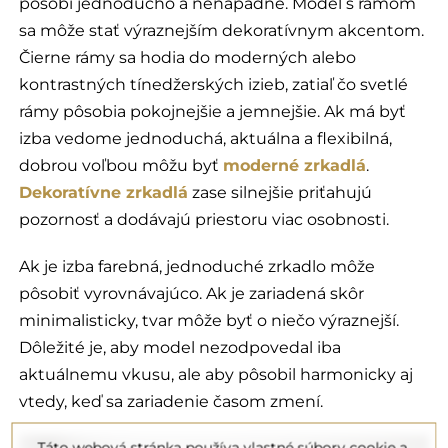
pôsobí jednoducho a nenápadne. Model s rámom
sa môže stať výraznejším dekoratívnym akcentom.
Čierne rámy sa hodia do moderných alebo
kontrastných tínedžerských izieb, zatiaľ čo svetlé
rámy pôsobia pokojnejšie a jemnejšie. Ak má byť
izba vedome jednoduchá, aktuálna a flexibilná,
dobrou voľbou môžu byť
moderné zrkadlá
.
Dekoratívne zrkadlá
zase silnejšie priťahujú
pozornosť a dodávajú priestoru viac osobnosti.
Ak je izba farebná, jednoduché zrkadlo môže
pôsobiť vyrovnávajúco. Ak je zariadená skôr
minimalisticky, tvar môže byť o niečo výraznejší.
Dôležité je, aby model nezodpovedal iba
aktuálnemu vkusu, ale aby pôsobil harmonicky aj
vtedy, keď sa zariadenie časom zmení.
Táto webová stránka používa vlastné súbory cookie a