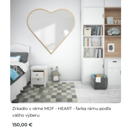
Zrkadlo v ráme MDF - HEART - farba rámu podľa
Sú
vášho výberu
SL
r
150,00 €