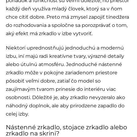
poriadok a funkčnosť sú veľmi dôležité, no priestor
každý deň využíva mladý človek, ktorý sa v ňom
chce cítiť dobre. Preto má zmysel zapojiť tínedžera
do rozhodovania a spoločne sa porozprávať o tom,
aký efekt má zrkadlo v izbe vytvoriť.
Niektorí uprednostňujú jednoduchú a modernú
izbu, iní majú radi kreatívne tvary, výrazné detaily
alebo útulnú atmosféru. Jednoduché nástenné
zrkadlo môže v pokojne zariadenom priestore
pôsobiť veľmi dobre, zatiaľ čo model so
zaujímavým tvarom prinesie do interiéru viac
osobnosti. Dôležité je, aby zrkadlo nevyzeralo ako
náhodný doplnok, ale aby prirodzene zapadlo do
celej izby.
Nástenné zrkadlo, stojace zrkadlo alebo
zrkadlo na skrini?