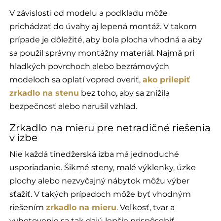
V závislosti od modelu a podkladu môže
prichádzať do úvahy aj lepená montáž. V takom
prípade je dôležité, aby bola plocha vhodná a aby
sa použil správny montážny materiál. Najmä pri
hladkých povrchoch alebo bezrámových
modeloch sa oplatí vopred overiť,
ako prilepiť
zrkadlo na stenu
bez toho, aby sa znížila
bezpečnosť alebo narušil vzhľad.
Zrkadlo na mieru pre netradičné riešenia
v izbe
Nie každá tínedžerská izba má jednoduché
usporiadanie. Šikmé steny, malé výklenky, úzke
plochy alebo nezvyčajný nábytok môžu výber
sťažiť. V takých prípadoch môže byť vhodným
riešením
zrkadlo na mieru
. Veľkosť, tvar a
vyhotovenie sa tak dajú lepšie prispôsobiť