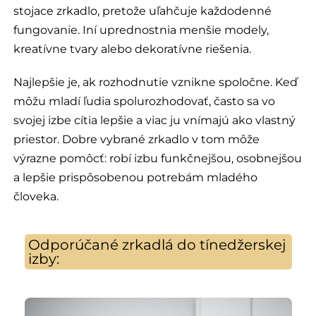
stojace zrkadlo, pretože uľahčuje každodenné
fungovanie. Iní uprednostnia menšie modely,
kreatívne tvary alebo dekoratívne riešenia.
Najlepšie je, ak rozhodnutie vznikne spoločne. Keď
môžu mladí ľudia spolurozhodovať, často sa vo
svojej izbe cítia lepšie a viac ju vnímajú ako vlastný
priestor. Dobre vybrané zrkadlo v tom môže
výrazne pomôcť: robí izbu funkčnejšou, osobnejšou
a lepšie prispôsobenou potrebám mladého
človeka.
Odporúčané zrkadlá do tínedžerskej
izby: