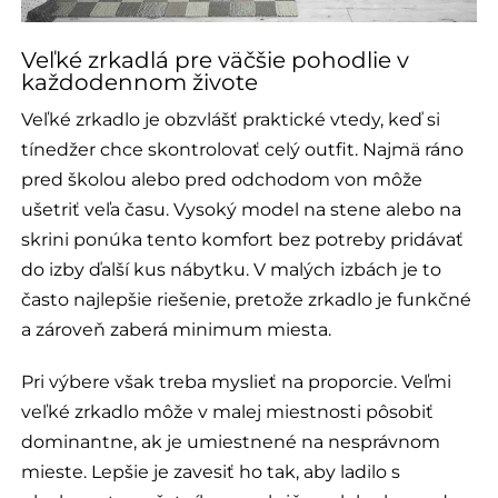
Veľké zrkadlá pre väčšie pohodlie v
každodennom živote
Veľké zrkadlo je obzvlášť praktické vtedy, keď si
tínedžer chce skontrolovať celý outfit. Najmä ráno
pred školou alebo pred odchodom von môže
ušetriť veľa času. Vysoký model na stene alebo na
skrini ponúka tento komfort bez potreby pridávať
do izby ďalší kus nábytku. V malých izbách je to
často najlepšie riešenie, pretože zrkadlo je funkčné
a zároveň zaberá minimum miesta.
Pri výbere však treba myslieť na proporcie. Veľmi
veľké zrkadlo môže v malej miestnosti pôsobiť
dominantne, ak je umiestnené na nesprávnom
mieste. Lepšie je zavesiť ho tak, aby ladilo s