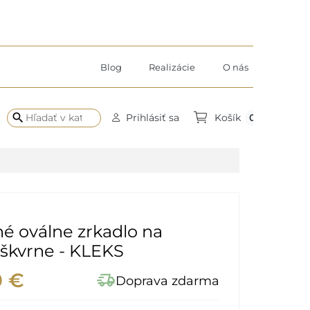
Blog
Realizácie
O nás
search
0
Prihlásiť sa
Košík
é oválne zrkadlo na
 škvrne - KLEKS
0 €
delivery_truck_speed
Doprava zdarma