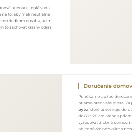
nová utierka a teplá voda.
 na to, aby mali neutrálne
im prostriedkom obsahujúcim
ám to zachovať krásny odraz
Doručenie domo
Ponúkame službu doručenia
priamo pred vaše dvere. Za
bytu
, ktoré umožňuje doru
do 80×120 cm alebo s priem
vyžadovať drobná pomoc, nap
objednávke nezvolíte a neza