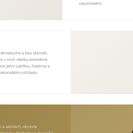
neumiestni.
dnoduché a bez starostí,
e v nich všetky potrebné
re jeho údržbu, čistenie a
o dokonalého vzhľadu.
h a akciách, objavte