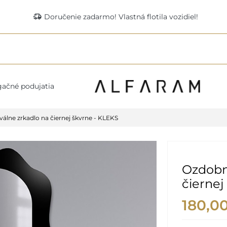
delivery_truck_speed
Doručenie zadarmo! Vlastná flotila vozidiel!
ačné podujatia
álne zrkadlo na čiernej škvrne - KLEKS
Ozdobn
čiernej
180,0