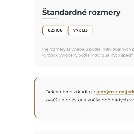
Štandardné rozmery
62x106
77x133
Iné rozmery sa vyrábajú podľa individuálnych 
výrobok, vyrobený podľa individuálnych špecifi
Dekoratívne zrkadlo je
jedným z najjed
zväčšuje priestor a vnáša doň nádych sv