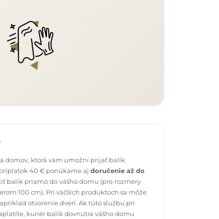
v
 domov, ktorá vám umožní prijať balík
 príplatok 40 € ponúkame aj
doručenie až do
čiť balík priamo do vášho domu (pre rozmery
erom 100 cm). Pri väčších produktoch sa môže
ríklad otvorenie dverí. Ak túto službu pri
platíte, kuriér balík dovnútra vášho domu