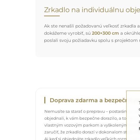
Zrkadlo na individuálnu ob
Ak ste nenašli požadovanú veľkosť zrkadla al
dokážeme vyrobiť, sú
200×300 cm
a okrúhl
poslali svoju požiadavku spolu s projektom
Doprava zdarma a bezpečná pr
Nemusíte sa starať o prepravu – postaráme sa o t
objednali, k vám bezpečne dorazilo, a to úpl
vlastným vozovým parkom a vyškoleným pers
zaručiť, že zrkadlo dorazí v dokonalom stave, 
Aj keď si objednáte zrkadlo veľkých rozmerov,