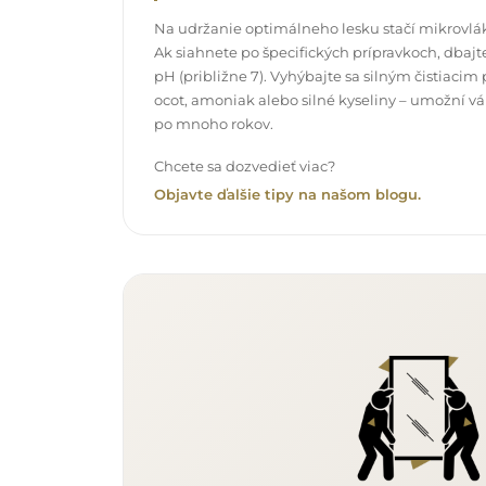
Na udržanie optimálneho lesku stačí mikrovlák
Ak siahnete po špecifických prípravkoch, dbajte
pH (približne 7). Vyhýbajte sa silným čistiac
ocot, amoniak alebo silné kyseliny – umožní v
po mnoho rokov.
Chcete sa dozvedieť viac?
Objavte ďalšie tipy na našom blogu.