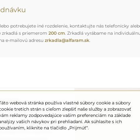
jednávku
ebo potrebujete iné rozdelenie, kontaktujte nás telefonicky aleb
e zrkadlá s priemerom
200 cm
. Zrkadlá vyrábame na individuál
 na e-mailovú adresu
zrkadla@alfaram.sk
.
eprava
Táto webová stránka používa vlastné súbory cookie a súbory
cookie tretích strán s cieľom zlepšiť naše služby a zobrazovať
o, aby zrkadlo, ktoré ste si
vám reklamy zodpovedajúce vašim preferenciám na základe
ne zdarma. Disponujeme
analýzy vašich návykov pri prehliadaní. Ak súhlasíte s ich
onálom, preto vám môžeme
používaním, kliknite na tlačidlo „Prijmúť“.
bez dodatočných poplatkov.
 môžete sa spoľahnúť na