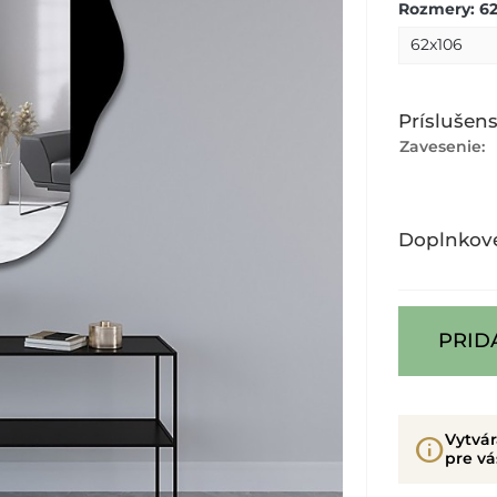
Rozmery: 62
Príslušen
Zavesenie:
Doplnkov
PRID
Vytvá
info
pre vá