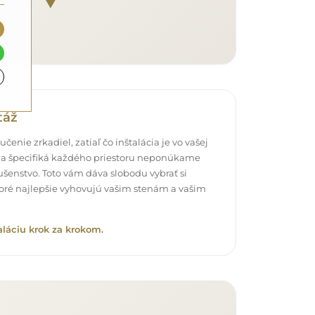
táž
čenie zrkadiel, zatiaľ čo inštalácia je vo vašej
a špecifiká každého priestoru neponúkame
šenstvo. Toto vám dáva slobodu vybrať si
oré najlepšie vyhovujú vašim stenám a vašim
aláciu krok za krokom.