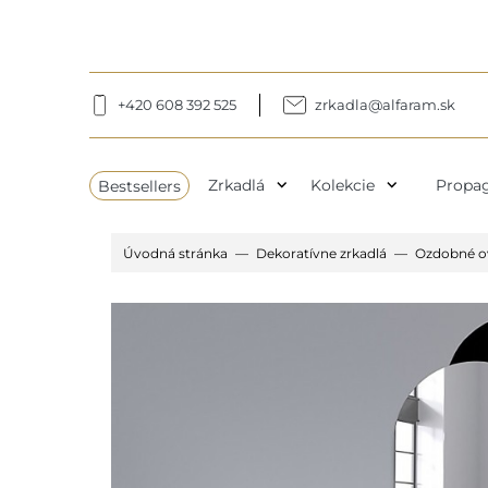
+420 608 392 525
zrkadla@alfaram.sk
expand_more
expand_more
Bestsellers
Zrkadlá
Kolekcie
Propag
Úvodná stránka
Dekoratívne zrkadlá
Ozdobné ov