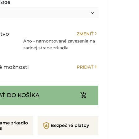
x106
chevron_right
stvo
ZMENIŤ
Áno - namontované zavesenia na
zadnej strane zrkadla
add
é možnosti
PRIDAŤ
add_shopping_cart
AŤ DO KOŠÍKA
rame zrkadlo
shield_lock
Bezpečné platby
s