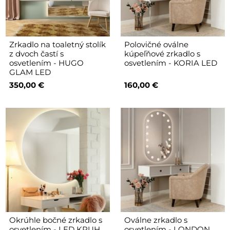
Zrkadlo na toaletný stolík
Polovičné oválne
z dvoch častí s
kúpeľňové zrkadlo s
osvetlením - HUGO
osvetlením - KORIA LED
GLAM LED
350,00 €
160,00 €
Okrúhle bočné zrkadlo s
Oválne zrkadlo s
osvetlením - LED KRUH
osvetlením - LONDON