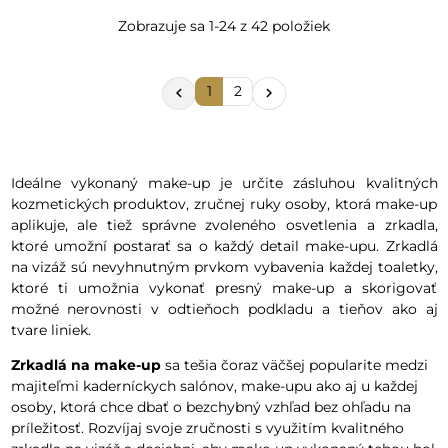
Zobrazuje sa 1-24 z 42 položiek
1
2


Ideálne vykonaný make-up je určite zásluhou kvalitných
kozmetických produktov, zručnej ruky osoby, ktorá make-up
aplikuje, ale tiež správne zvoleného osvetlenia a zrkadla,
ktoré umožní postarať sa o každý detail make-upu. Zrkadlá
na vizáž sú nevyhnutným prvkom vybavenia každej toaletky,
ktoré ti umožnia vykonať presný make-up a skorigovať
možné nerovnosti v odtieňoch podkladu a tieňov ako aj
tvare liniek.
Zrkadlá na make-up
sa tešia čoraz väčšej popularite medzi
majiteľmi kaderníckych salónov, make-upu ako aj u každej
osoby, ktorá chce dbať o bezchybný vzhľad bez ohľadu na
príležitosť. Rozvíjaj svoje zručnosti s využitím kvalitného