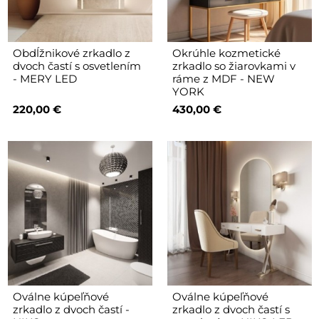
Obdĺžnikové zrkadlo z
Okrúhle kozmetické
dvoch častí s osvetlením
zrkadlo so žiarovkami v
- MERY LED
ráme z MDF - NEW
YORK
220,00 €
430,00 €
Oválne kúpeľňové
Oválne kúpeľňové
zrkadlo z dvoch častí -
zrkadlo z dvoch častí s