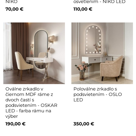
NIKO
osvetlením - NIKO LED
70,00 €
110,00 €
Oválne zrkadlo v
Poloválne zrkadlo s
čiernom MDF ráme z
podsvietením - OSLO
dvoch častí s
LED
podsvietením - OSKAR
LED - farba rámu na
výber
190,00 €
350,00 €