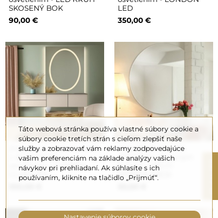
SKOSENÝ BOK
LED
90,00 €
350,00 €
Táto webová stránka používa vlastné súbory cookie a
súbory cookie tretích strán s cieľom zlepšiť naše
Zrkadlo na toaletný stolík
Kúpeľňové zrkadlo
služby a zobrazovať vám reklamy zodpovedajúce
z dvoch častí s
okrúhle so skoseným
vašim preferenciám na základe analýzy vašich
R
osvetlením - LUMINA
bokom - KRUH
návykov pri prehliadaní. Ak súhlasíte s ich
GLAM LED
SKOSENÝ BOK
používaním, kliknite na tlačidlo „Prijmúť“.
350,00 €
50,00 €
F
I
L
T
E
Nastavenie súborov cookie