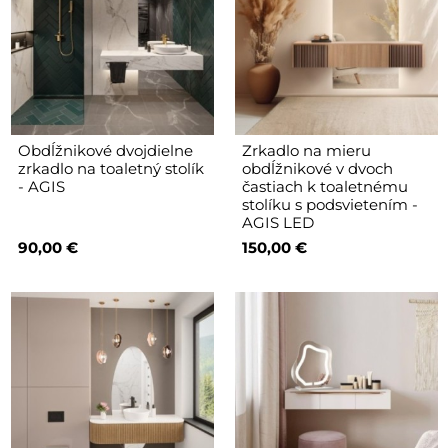
Obdĺžnikové dvojdielne
Zrkadlo na mieru
zrkadlo na toaletný stolík
obdĺžnikové v dvoch
- AGIS
častiach k toaletnému
stolíku s podsvietením -
AGIS LED
90,00 €
150,00 €