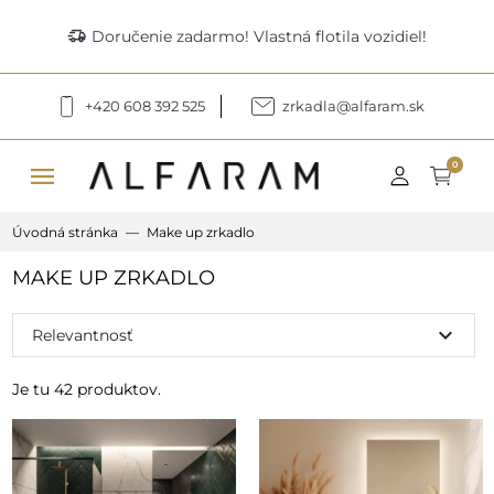
delivery_truck_speed
Doručenie zadarmo! Vlastná flotila vozidiel!
+420 608 392 525
zrkadla@alfaram.sk
menu
0
Úvodná stránka
Make up zrkadlo
MAKE UP ZRKADLO
expand_more
Relevantnosť
Je tu 42 produktov.