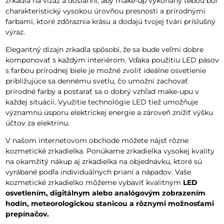
zrkadla na vizáž a dosiahni, aby make-up vykonaný tebou bol
charakteristický vysokou úrovňou presnosti a prírodnými
farbami, ktoré zdôraznia krásu a dodajú tvojej tvári príslušný
výraz.
Elegantný dizajn zrkadla spôsobí, že sa bude veľmi dobre
komponovať s každým interiérom. Vďaka použitiu LED pásov
s farbou prírodnej biele je možné zvoliť ideálne osvetlenie
približujúce sa dennému svetlu, čo umožní zachovať
prírodné farby a postarať sa o dobrý vzhľad make-upu v
každej situácii. Využitie technológie LED tiež umožňuje
významnú úsporu elektrickej energie a zároveň znížiť výšku
účtov za elektrinu.
V našom internetovom obchode môžete nájsť rôzne
kozmetické zrkadielka. Ponúkame zrkadielka vysokej kvality
na okamžitý nákup aj zrkadielka na objednávku, ktoré sú
vyrábané podľa individuálnych prianí a nápadov. Vaše
kozmetické zrkadielko môžeme vybaviť kvalitným
LED
osvetlením, digitálnym alebo analógovým zobrazením
hodín, meteorologickou stanicou a rôznymi možnosťami
prepínačov.