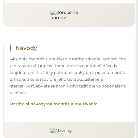
Sledujte nás a buďte v obraze
Buďte v obraze o našich novinkách, inšpiráciách a
akciách, objavte interiérové trendy a nájdite nápady na
krásne interiéry. Pridajte sa do našej komunity a zistite,
čo si pre vás špeciálne pripravujeme!