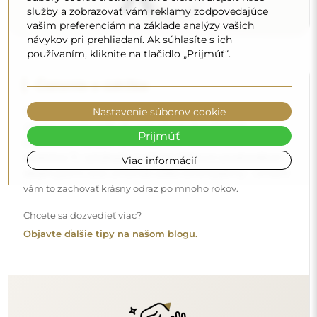
služby a zobrazovať vám reklamy zodpovedajúce
vašim preferenciám na základe analýzy vašich
návykov pri prehliadaní. Ak súhlasíte s ich
používaním, kliknite na tlačidlo „Prijmúť“.
Nastavenie súborov cookie
Prijmúť
Doručenie domov
Viac informácií
Ponúkame službu doručenia domov, ktorá vám umožní
prijať balík priamo pred vaše dvere. Za príplatok 40 €
ponúkame aj
doručenie až do bytu
, ktoré umožňuje
doručiť balík priamo do vášho domu (pre rozmery do
80×120 cm alebo s priemerom 100 cm). Pri väčších
produktoch sa môže vyžadovať drobná pomoc, napríklad
otvorenie dverí. Ak túto službu pri objednávke nezvolíte a
nezaplatíte, kuriér balík dovnútra vášho domu
neumiestni.