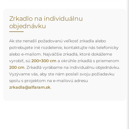
Doprava zdarma a bezpečná preprava
Nemusíte sa starať o prepravu – postaráme sa o to, aby
zrkadlo, ktoré ste si objednali, k vám bezpečne dorazilo, a
to úplne zdarma. Disponujeme vlastným vozovým
parkom a vyškoleným personálom, preto vám môžeme
zaručiť, že zrkadlo dorazí v dokonalom stave, bez
dodatočných poplatkov. Aj keď si objednáte zrkadlo
veľkých rozmerov, môžete sa spoľahnúť na rýchle
doručenie.
Pozrite si, ako balíme naše zrkadlá.