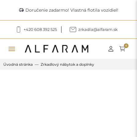
delivery_truck_speed
Doručenie zadarmo! Vlastná flotila vozidiel!
+420 608 392 525
zrkadla@alfaram.sk
menu
0
Úvodná stránka
Zrkadlový nábytok a doplnky
Previous
Next