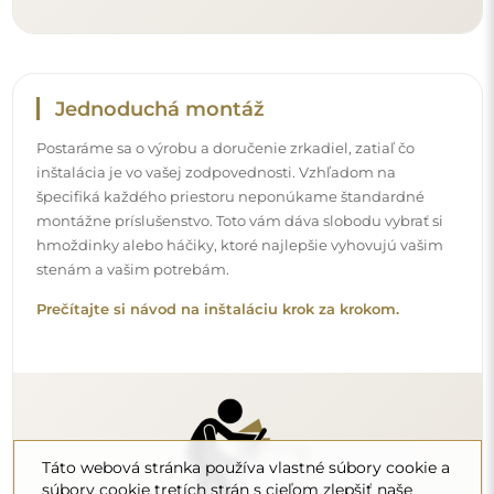
Čistenie a údržba
Na udržanie optimálneho lesku stačí mikrovláknová
utierka a teplá voda. Ak siahnete po špecifických
prípravkoch, dbajte na to, aby mali neutrálne pH
(približne 7). Vyhýbajte sa silným čistiacim prostriedkom
obsahujúcim ocot, amoniak alebo silné kyseliny – umožní
vám to zachovať krásny odraz po mnoho rokov.
Chcete sa dozvedieť viac?
Objavte ďalšie tipy na našom blogu.
Táto webová stránka používa vlastné súbory cookie a
súbory cookie tretích strán s cieľom zlepšiť naše