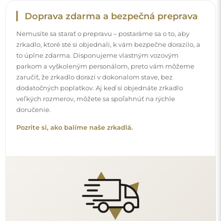
Jednoduchá montáž
Postaráme sa o výrobu a doručenie zrkadiel, zatiaľ čo
inštalácia je vo vašej zodpovednosti. Vzhľadom na
špecifiká každého priestoru neponúkame štandardné
montážne príslušenstvo. Toto vám dáva slobodu vybrať si
hmoždinky alebo háčiky, ktoré najlepšie vyhovujú vašim
stenám a vašim potrebám.
Prečítajte si návod na inštaláciu krok za krokom.