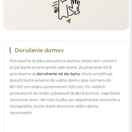
Návody
Aby bola montáž a používanie nášho zrkadla jednoduché
a bez starostí, pripravili sme pre vás podrobné návody.
Nájdete v nich všetky potrebné kroky pre správnu montáž
zrkadla, ako aj rady pre jeho údržbu, čistenie a
starostlivosť, aby ste sa mohli dlho tešiť z jeho dokonalého
vzhľadu.
Pozrite si návody na montáž a používanie.