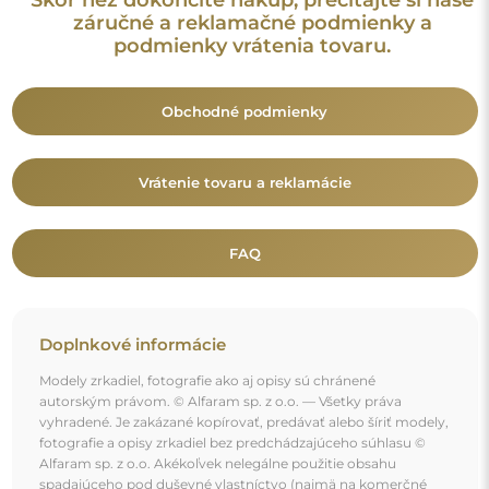
fotografie a opisy zrkadiel bez predchádzajúceho súhlasu ©
Alfaram sp. z o.o. Akékoľvek nelegálne použitie obsahu
spadajúceho pod duševné vlastníctvo (najmä na komerčné
účely) predstavuje porušenie autorských práv, ktoré môže byť
postihované občianskoprávne aj trestnoprávne.
Dekoratívne prvky na fotografiách slúžia výhradne na
ilustráciu aranžmánu a nie sú súčasťou zrkadla.
Mohlo by vás zaujať aj
Dekoratívne kozmetické zrkadlo - BLUM I