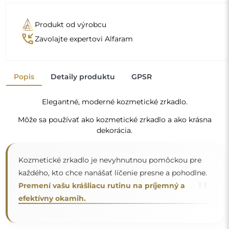
Zrkadlo na individuálnu
objednávku
Ak ste nenašli požadovanú veľkosť zrkadla alebo
potrebujete iné rozdelenie, kontaktujte nás telefonicky
alebo e-mailom. Najväčšie zrkadlá, ktoré dokážeme
vyrobiť, sú
200×300 cm
a okrúhle zrkadlá s priemerom
200 cm
. Zrkadlá vyrábame na individuálnu objednávku.
Vyzývame vás, aby ste nám poslali svoju požiadavku
spolu s projektom na e-mailovú adresu
zrkadla@alfaram.sk
.