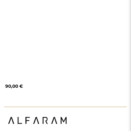
Obchod
Nákupy
Spôsoby platby
Doručenie
Často kladené otázky
Vrátenie tovaru a
reklamácie
Podmienky a pravidlá
Zásady ochrany
osobných údajov
O nás
Sledujte nás
Spolupráca
Instagram
Kontakt
Facebook
Pinterest