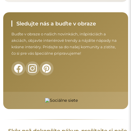
Skôr než dokončíte nákup, prečítajte si naše
záručné a reklamačné podmienky a
podmienky vrátenia tovaru.
Obchodné podmienky
Vrátenie tovaru a reklamácie
FAQ
Doplnkové informácie
Modely zrkadiel, fotografie ako aj opisy sú chránené
autorským právom. © Alfaram sp. z o.o. — Všetky práva
vyhradené. Je zakázané kopírovať, predávať alebo šíriť modely,