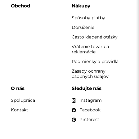
KONTAKT
Pracujeme od pondelka do piatku v čase 7:00 - 15:00
Telefón
+420 608 392 525
zrkadla@alfaram.sk
Alfaram sp. z o.o. © 2026
Realizácia:
AbcWeb.pl