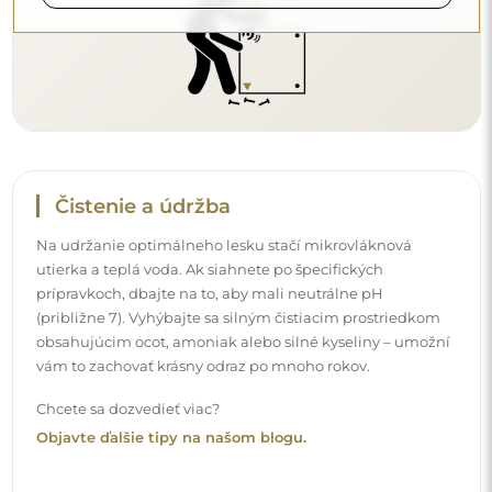
Doručenie domov
Ponúkame službu doručenia domov, ktorá vám umožní
prijať balík priamo pred vaše dvere. Za príplatok 40 €
ponúkame aj
doručenie až do bytu
, ktoré umožňuje
doručiť balík priamo do vášho domu (pre rozmery do
80×120 cm alebo s priemerom 100 cm). Pri väčších
produktoch sa môže vyžadovať drobná pomoc, napríklad
otvorenie dverí. Ak túto službu pri objednávke nezvolíte a
nezaplatíte, kuriér balík dovnútra vášho domu
neumiestni.