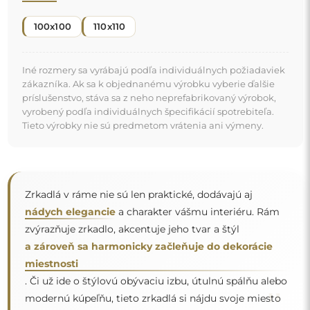
"
modernú kúpeľňu, tieto zrkadlá si nájdu svoje miesto
a skrášlia priestor.
Zrkadlo na individuálnu
objednávku
Ak ste nenašli požadovanú veľkosť zrkadla alebo
potrebujete iné rozdelenie, kontaktujte nás telefonicky
alebo e-mailom. Najväčšie zrkadlá, ktoré dokážeme
vyrobiť, sú
200×300 cm
a okrúhle zrkadlá s priemerom
200 cm
. Zrkadlá vyrábame na individuálnu objednávku.
Vyzývame vás, aby ste nám poslali svoju požiadavku
spolu s projektom na e-mailovú adresu
zrkadla@alfaram.sk
.