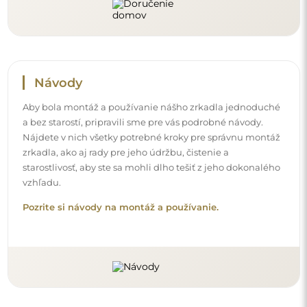
Sledujte nás a buďte v obraze
Buďte v obraze o našich novinkách, inšpiráciách a
akciách, objavte interiérové trendy a nájdite nápady na
krásne interiéry. Pridajte sa do našej komunity a zistite,
čo si pre vás špeciálne pripravujeme!
Skôr než dokončíte nákup, prečítajte si naše