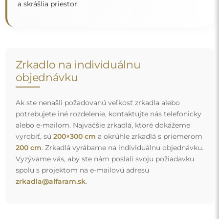
Doprava zdarma a bezpečná preprava
Nemusíte sa starať o prepravu – postaráme sa o to, aby
zrkadlo, ktoré ste si objednali, k vám bezpečne dorazilo, a
to úplne zdarma. Disponujeme vlastným vozovým
parkom a vyškoleným personálom, preto vám môžeme
zaručiť, že zrkadlo dorazí v dokonalom stave, bez
dodatočných poplatkov. Aj keď si objednáte zrkadlo
veľkých rozmerov, môžete sa spoľahnúť na rýchle
doručenie.
Pozrite si, ako balíme naše zrkadlá.