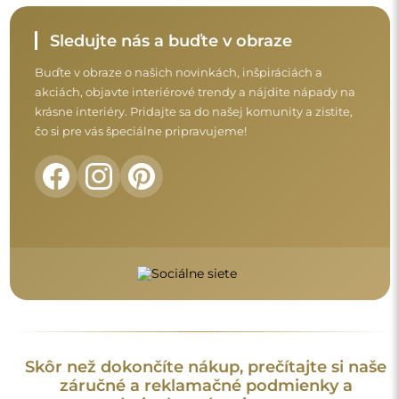
záručné a reklamačné podmienky a
podmienky vrátenia tovaru.
Obchodné podmienky
Vrátenie tovaru a reklamácie
FAQ
Doplnkové informácie
Modely zrkadiel, fotografie ako aj opisy sú chránené
autorským právom. © Alfaram sp. z o.o. — Všetky práva
vyhradené. Je zakázané kopírovať, predávať alebo šíriť modely,
fotografie a opisy zrkadiel bez predchádzajúceho súhlasu ©
Alfaram sp. z o.o. Akékoľvek nelegálne použitie obsahu
spadajúceho pod duševné vlastníctvo (najmä na komerčné