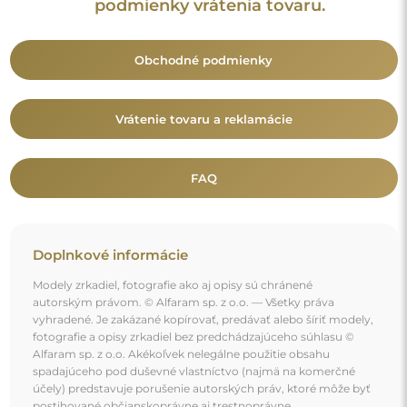
účely) predstavuje porušenie autorských práv, ktoré môže byť
postihované občianskoprávne aj trestnoprávne.
Dekoratívne prvky na fotografiách slúžia výhradne na
ilustráciu aranžmánu a nie sú súčasťou zrkadla.
Mohlo by vás zaujať aj
Kúpeľňové zrkadlo štvrtkruhu - ŠTVRTKA