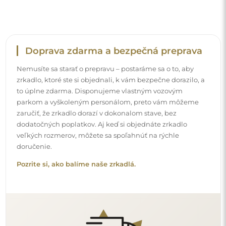
Jednoduchá montáž
Postaráme sa o výrobu a doručenie zrkadiel, zatiaľ čo
inštalácia je vo vašej zodpovednosti. Vzhľadom na
špecifiká každého priestoru neponúkame štandardné
montážne príslušenstvo. Toto vám dáva slobodu vybrať si
hmoždinky alebo háčiky, ktoré najlepšie vyhovujú vašim
stenám a vašim potrebám.
Prečítajte si návod na inštaláciu krok za krokom.