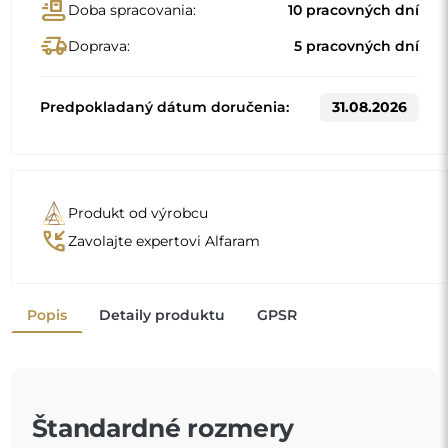
Štandardné rozmery
100x100
110x110
Iné rozmery sa vyrábajú podľa individuálnych požiadaviek
zákazníka. Ak sa k objednanému výrobku vyberie ďalšie
príslušenstvo, stáva sa z neho neprefabrikovaný výrobok,
vyrobený podľa individuálnych špecifikácií spotrebiteľa.
Tieto výrobky nie sú predmetom vrátenia ani výmeny.
Zrkadlá v ráme nie sú len praktické, dodávajú aj
nádych elegancie
a charakter vášmu interiéru. Rám
zvýrazňuje zrkadlo, akcentuje jeho tvar a štýl
a zároveň sa harmonicky začleňuje do dekorácie
miestnosti
. Či už ide o štýlovú obývaciu izbu, útulnú spálňu alebo