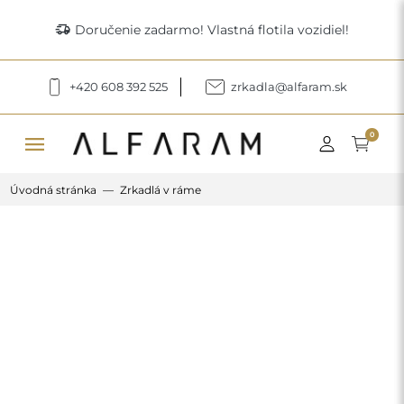
delivery_truck_speed
Doručenie zadarmo! Vlastná flotila vozidiel!
+420 608 392 525
zrkadla@alfaram.sk
menu
0
Úvodná stránka
Zrkadlá v ráme
Previous
Next
Zrkadlo štvrtkruhu v ráme z MDF -