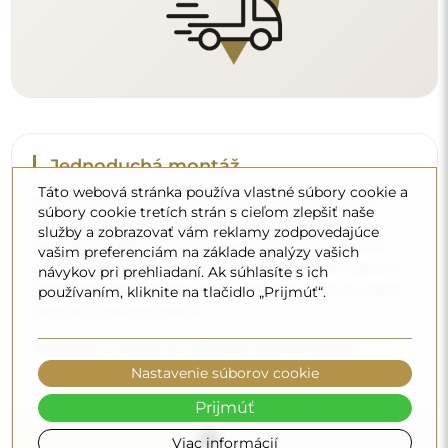
Táto webová stránka používa vlastné súbory cookie a
súbory cookie tretích strán s cieľom zlepšiť naše
Čistenie a údržba
služby a zobrazovať vám reklamy zodpovedajúce
vašim preferenciám na základe analýzy vašich
Na udržanie optimálneho lesku stačí mikrovláknová
návykov pri prehliadaní. Ak súhlasíte s ich
utierka a teplá voda. Ak siahnete po špecifických
používaním, kliknite na tlačidlo „Prijmúť“.
prípravkoch, dbajte na to, aby mali neutrálne pH
(približne 7). Vyhýbajte sa silným čistiacim prostriedkom
obsahujúcim ocot, amoniak alebo silné kyseliny – umožní
vám to zachovať krásny odraz po mnoho rokov.
Nastavenie súborov cookie
Chcete sa dozvedieť viac?
Prijmúť
Objavte ďalšie tipy na našom blogu.
Viac informácií