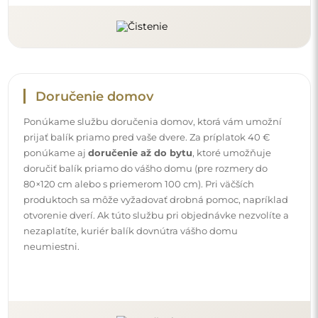
Návody
Aby bola montáž a používanie nášho zrkadla jednoduché
a bez starostí, pripravili sme pre vás podrobné návody.
Nájdete v nich všetky potrebné kroky pre správnu montáž
zrkadla, ako aj rady pre jeho údržbu, čistenie a
starostlivosť, aby ste sa mohli dlho tešiť z jeho dokonalého
vzhľadu.
Pozrite si návody na montáž a používanie.