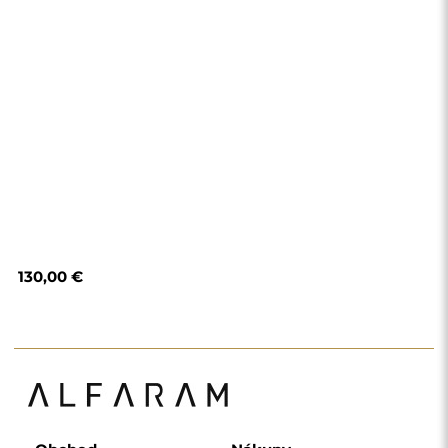
Obchod
Nákupy
Spôsoby platby
Doručenie
Často kladené otázky
Vrátenie tovaru a
reklamácie
Podmienky a pravidlá
Zásady ochrany
osobných údajov
O nás
Sledujte nás
Spolupráca
Instagram
Kontakt
Facebook
Pinterest