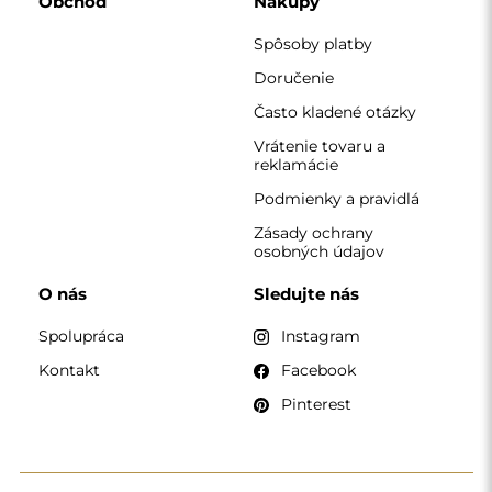
KONTAKT
Pracujeme od pondelka do piatku v čase 7:00 - 15:00
Telefón
+420 608 392 525
zrkadla@alfaram.sk
Alfaram sp. z o.o. © 2026
Realizácia:
AbcWeb.pl