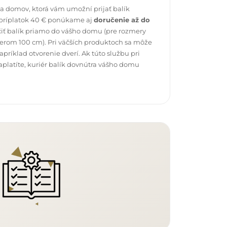
 domov, ktorá vám umožní prijať balík
 príplatok 40 € ponúkame aj
doručenie až do
čiť balík priamo do vášho domu (pre rozmery
erom 100 cm). Pri väčších produktoch sa môže
ríklad otvorenie dverí. Ak túto službu pri
platíte, kuriér balík dovnútra vášho domu