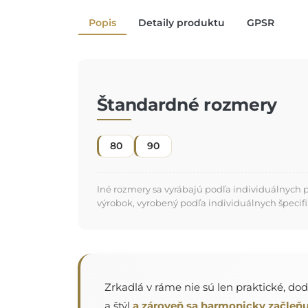
Popis
Detaily produktu
GPSR
Štandardné rozmery
80
90
Iné rozmery sa vyrábajú podľa individuálnych 
výrobok, vyrobený podľa individuálnych špecifi
Zrkadlá v ráme nie sú len praktické, do
a štýl
a zároveň sa harmonicky začleňu