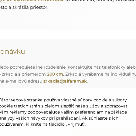
to a skrášlia priestor.
jednávku
ebo potrebujete iné rozdelenie, kontaktujte nás telefonicky aleb
e zrkadlá s priemerom
200 cm
. Zrkadlá vyrábame na individuál
 na e-mailovú adresu
zrkadla@alfaram.sk
.
Táto webová stránka používa vlastné súbory cookie a súbory
cookie tretích strán s cieľom zlepšiť naše služby a zobrazovať
vám reklamy zodpovedajúce vašim preferenciám na základe
analýzy vašich návykov pri prehliadaní. Ak súhlasíte s ich
používaním, kliknite na tlačidlo „Prijmúť“.