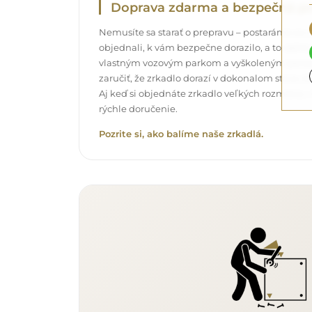
Doprava zdarma a bezpečná pr
Nemusíte sa starať o prepravu – postaráme sa o t
objednali, k vám bezpečne dorazilo, a to úpl
vlastným vozovým parkom a vyškoleným pers
zaručiť, že zrkadlo dorazí v dokonalom stave, 
Aj keď si objednáte zrkadlo veľkých rozmerov,
rýchle doručenie.
Pozrite si, ako balíme naše zrkadlá.