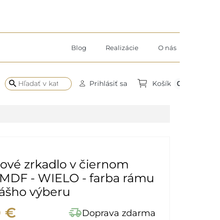
Blog
Realizácie
O nás
search
0
Prihlásiť sa
Košík
ové zrkadlo v čiernom
 MDF - WIELO - farba rámu
vášho výberu
0 €
delivery_truck_speed
Doprava zdarma