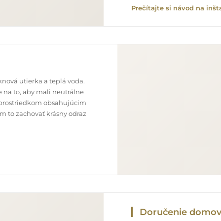
Prečítajte si návod na inšt
nová utierka a teplá voda.
 na to, aby mali neutrálne
im prostriedkom obsahujúcim
ám to zachovať krásny odraz
Doručenie domo