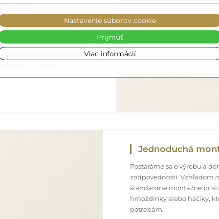
eprava
Nastavenie súborov cookie
o, aby zrkadlo, ktoré ste si
ne zdarma. Disponujeme
Prijmúť
onálom, preto vám môžeme
Viac informácií
bez dodatočných poplatkov.
 môžete sa spoľahnúť na
Jednoduchá mon
Postaráme sa o výrobu a doru
zodpovednosti. Vzhľadom n
štandardné montážne príslu
hmoždinky alebo háčiky, kt
potrebám.