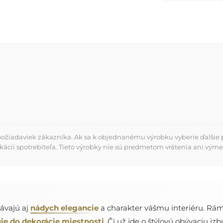
požiadaviek zákazníka. Ak sa k objednanému výrobku vyberie ďalšie p
kácií spotrebiteľa. Tieto výrobky nie sú predmetom vrátenia ani výme
dávajú aj
nádych elegancie
a charakter vášmu interiéru. Rám 
je do dekorácie miestnosti
. Či už ide o štýlovú obývaciu i