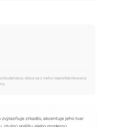
ríslušenstvo, stáva sa z neho neprefabrikovaný
ny.
zvýrazňuje zrkadlo, akcentuje jeho tvar
zbu, útulnú spálňu alebo modernú