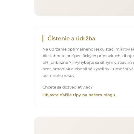
Čistenie a údržba
Na udržanie optimálneho lesku stačí mikrovlák
Ak siahnete po špecifických prípravkoch, dbajte
pH (približne 7). Vyhýbajte sa silným čistiac
ocot, amoniak alebo silné kyseliny – umožní v
po mnoho rokov.
Chcete sa dozvedieť viac?
Objavte ďalšie tipy na našom blogu.