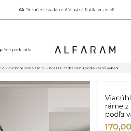
delivery_truck_speed
Doručenie zadarmo! Vlastná flotila vozidiel!
ačné podujatia
dlo v čiernom ráme z MDF - WIELO - farba rámu podľa vášho výberu
Viacúhl
ráme z
podľa 
170,0