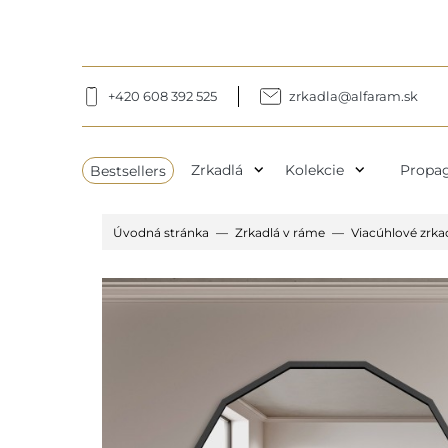
+420 608 392 525
zrkadla@alfaram.sk
expand_more
expand_more
Bestsellers
Zrkadlá
Kolekcie
Propag
Úvodná stránka
Zrkadlá v ráme
Viacúhlové zrka