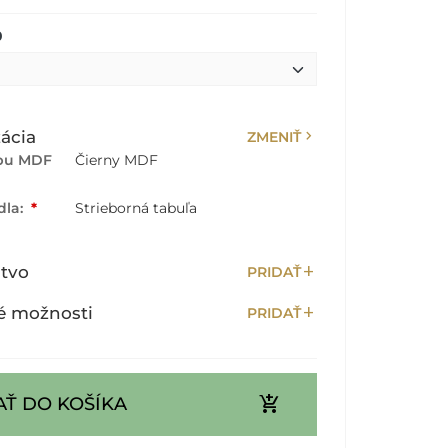
0
chevron_right
ácia
ZMENIŤ
rbu MDF
Čierny MDF
dla:
*
Strieborná tabuľa
add
stvo
PRIDAŤ
add
é možnosti
PRIDAŤ
add_shopping_cart
AŤ DO KOŠÍKA