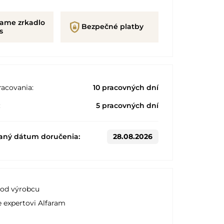
rame zrkadlo
shield_lock
Bezpečné platby
s
acovania:
10 pracovných dní
:
5 pracovných dní
aný dátum doručenia:
28.08.2026
 od výrobcu
e expertovi Alfaram