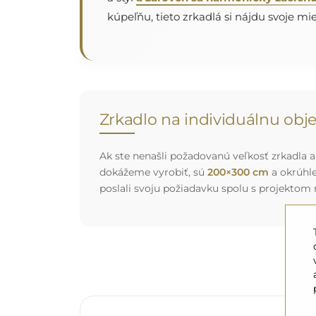
kúpeľňu, tieto zrkadlá si nájdu svoje mies
Zrkadlo na individuálnu ob
Ak ste nenašli požadovanú veľkosť zrkadla al
dokážeme vyrobiť, sú
200×300 cm
a okrúhl
poslali svoju požiadavku spolu s projektom