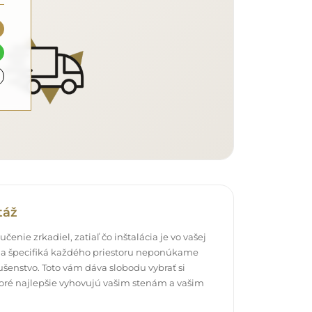
táž
čenie zrkadiel, zatiaľ čo inštalácia je vo vašej
a špecifiká každého priestoru neponúkame
šenstvo. Toto vám dáva slobodu vybrať si
oré najlepšie vyhovujú vašim stenám a vašim