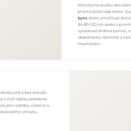
Ponúkame službu doručenia
priamo pred vaše dvere. Za
bytu
, ktoré umožňuje doru
do 80×120 cm alebo s priem
vyžadovať drobná pomoc, nap
objednávke nezvolíte a neza
neumiestni.
dnoduché a bez starostí,
e v nich všetky potrebné
re jeho údržbu, čistenie a
o dokonalého vzhľadu.