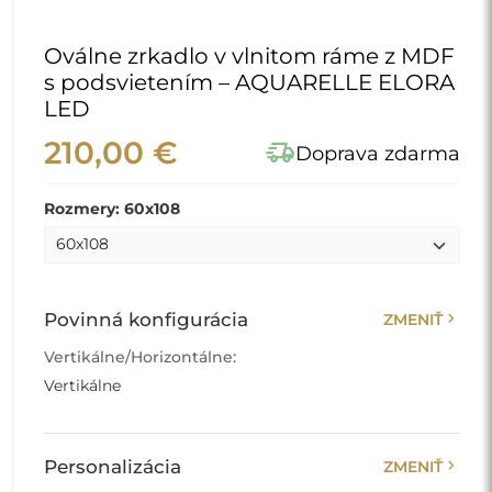
Oválne zrkadlo v vlnitom ráme z MDF
s podsvietením – AQUARELLE ELORA
LED
210,00 €
delivery_truck_speed
Doprava zdarma
Rozmery: 60x108
chevron_right
Povinná konfigurácia
ZMENIŤ
Vertikálne/Horizontálne:
Vertikálne
chevron_right
Personalizácia
ZMENIŤ