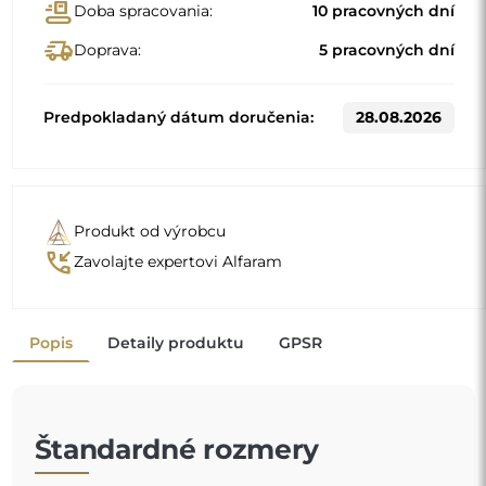
conveyor_belt
Doba spracovania:
10 pracovných dní
delivery_truck_speed
Doprava:
5 pracovných dní
Predpokladaný dátum doručenia:
28.08.2026
Produkt od výrobcu
phone_callback
Zavolajte expertovi Alfaram
Popis
Detaily produktu
GPSR
Štandardné rozmery