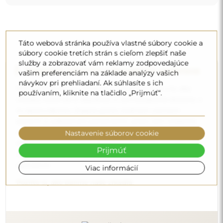
Táto webová stránka používa vlastné súbory cookie a
súbory cookie tretích strán s cieľom zlepšiť naše
služby a zobrazovať vám reklamy zodpovedajúce
Doprava zdarma a bezpečná preprava
vašim preferenciám na základe analýzy vašich
návykov pri prehliadaní. Ak súhlasíte s ich
Nemusíte sa starať o prepravu – postaráme sa o to, aby
používaním, kliknite na tlačidlo „Prijmúť“.
zrkadlo, ktoré ste si objednali, k vám bezpečne dorazilo, a
to úplne zdarma. Disponujeme vlastným vozovým
parkom a vyškoleným personálom, preto vám môžeme
zaručiť, že zrkadlo dorazí v dokonalom stave, bez
Nastavenie súborov cookie
dodatočných poplatkov. Aj keď si objednáte zrkadlo
Prijmúť
veľkých rozmerov, môžete sa spoľahnúť na rýchle
doručenie.
Viac informácií
Pozrite si, ako balíme naše zrkadlá.