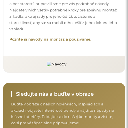
a bez starostí, pripravili sme pre vás podrobné návody.
Nájdete v nich všetky potrebné kroky pre správnu montáž
zrkadla, ako aj rady pre jeho údržbu, čistenie a
starostlivosť, aby ste sa mohli dlho tešiť z jeho dokonalého
vzhľadu.
Pozrite si návody na montáž a používanie.
Sledujte nás a buďte v obraze
Buďte v obraze o našich novinkách, inšpiráciách a
akciách, objavte interiérové trendy a nájdite nápady na
krásne interiéry. Pridajte sa do našej komunity a zistite,
čo si pre vás špeciálne pripravujeme!