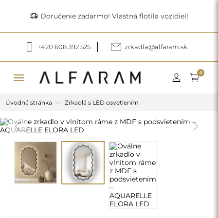
delivery_truck_speed
Doručenie zadarmo! Vlastná flotila vozidiel!
+420 608 392 525
zrkadla@alfaram.sk
menu
0
Úvodná stránka
Zrkadlá s LED osvetlením
Previous
Next