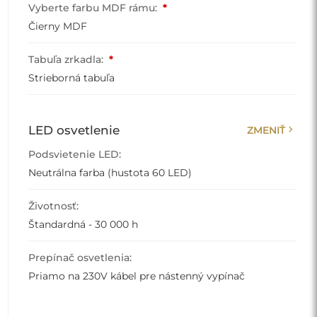
Vyberte farbu MDF rámu:
*
Čierny MDF
Tabuľa zrkadla:
*
Strieborná tabuľa
chevron_right
LED osvetlenie
ZMENIŤ
Podsvietenie LED:
Neutrálna farba (hustota 60 LED)
Životnosť:
Štandardná - 30 000 h
Prepínač osvetlenia:
Priamo na 230V kábel pre nástenný vypínač