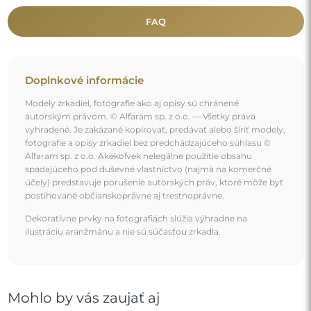
FAQ
Doplnkové informácie
Modely zrkadiel, fotografie ako aj opisy sú chránené
autorským právom. © Alfaram sp. z o.o. — Všetky práva
vyhradené. Je zakázané kopírovať, predávať alebo šíriť modely,
fotografie a opisy zrkadiel bez predchádzajúceho súhlasu ©
Alfaram sp. z o.o. Akékoľvek nelegálne použitie obsahu
spadajúceho pod duševné vlastníctvo (najmä na komerčné
účely) predstavuje porušenie autorských práv, ktoré môže byť
postihované občianskoprávne aj trestnoprávne.
Dekoratívne prvky na fotografiách slúžia výhradne na
ilustráciu aranžmánu a nie sú súčasťou zrkadla.
Mohlo by vás zaujať aj