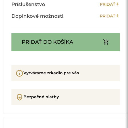
add
Príslušenstvo
PRIDAŤ
add
Doplnkové možnosti
PRIDAŤ
add_shopping_cart
PRIDAŤ DO KOŠÍKA
info
Vytvárame zrkadlo pre vás
shield_lock
Bezpečné platby