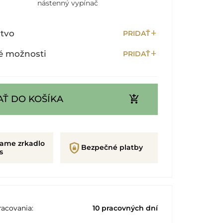
nástenný vypínač
add
stvo
PRIDAŤ
add
é možnosti
PRIDAŤ
add_shopping_cart
AŤ DO KOŠÍKA
rame zrkadlo
shield_lock
Bezpečné platby
s
acovania:
10 pracovných dní