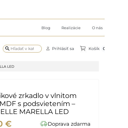
Blog
Realizácie
O nás
search
0
Prihlásiť sa
Košík
ELLA LED
kové zrkadlo v vlnitom
 MDF s podsvietením –
ELLE MARELLA LED
0 €
delivery_truck_speed
Doprava zdarma