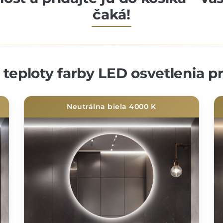
čaká!
teploty farby LED osvetlenia p
Neutrálna biela 4000 K