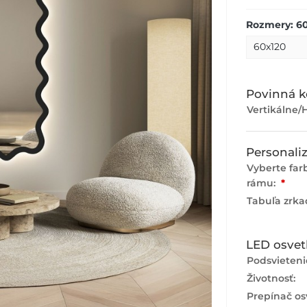
Rozmery: 6
Povinná k
Vertikálne/H
Personaliz
Vyberte fa
rámu:
*
Tabuľa zrka
LED osvet
Podsvieteni
Životnosť:
Prepínač os