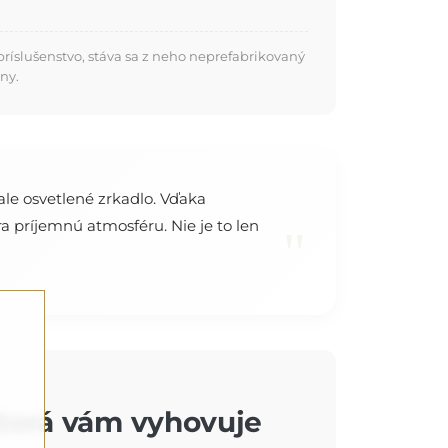
ríslušenstvo, stáva sa z neho neprefabrikovaný
ny.
ale osvetlené zrkadlo. Vďaka
a príjemnú atmosféru. Nie je to len
"
ktorá vám vyhovuje