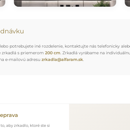
jednávku
ebo potrebujete iné rozdelenie, kontaktujte nás telefonicky aleb
e zrkadlá s priemerom
200 cm
. Zrkadlá vyrábame na individuál
 na e-mailovú adresu
zrkadla@alfaram.sk
.
eprava
o, aby zrkadlo, ktoré ste si