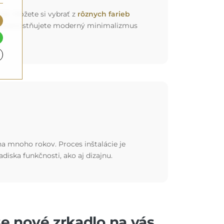
ok). Môžete si vybrať z
rôznych farieb
 už uprednostňujete moderný minimalizmus
 na mnoho rokov. Proces inštalácie je
hľadiska funkčnosti, ako aj dizajnu.
še nové zrkadlo na vás