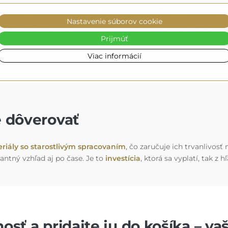
ré sa dokonale prispôsobia vášmu interiéru (voliteľné za príplat
Nastavenie súborov cookie
u alebo jasnejšie a intenzívnejšie svetlo, ideálne na líčenie. Či
nale doplní vašu výzdobu
.
Prijmúť
Viac informácií
e dôverovať
riály so starostlivým spracovaním
, čo zaručuje ich trvanlivosť
antný vzhľad aj po čase. Je to
investícia
, ktorá sa vyplatí, tak z 
osť a pridajte ju do košíka – va