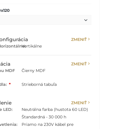
0x120
chevron_right
onfigurácia
ZMENIŤ
orizontálne:
Vertikálne
chevron_right
ácia
ZMENIŤ
rbu MDF
Čierny MDF
dla:
*
Strieborná tabuľa
chevron_right
lenie
ZMENIŤ
e LED:
Neutrálna farba (hustota 60 LED)
Štandardná - 30 000 h
vetlenia:
Priamo na 230V kábel pre