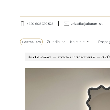
+420 608 392 525
zrkadla@alfaram.sk
expand_more
expand_more
Bestsellers
Zrkadlá
Kolekcie
Propag
Úvodná stránka
Zrkadlá s LED osvetlením
Obdĺž