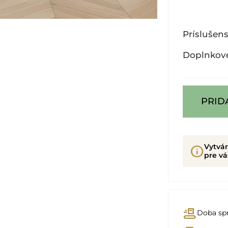
Príslušen
Doplnkov
PRID
Vytvá
info
pre vá
conveyor_belt
Doba spr