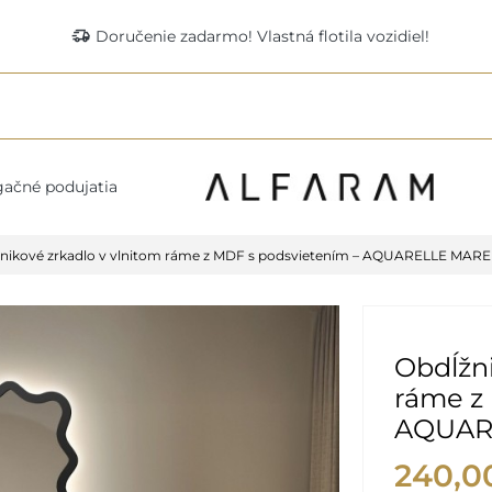
delivery_truck_speed
Doručenie zadarmo! Vlastná flotila vozidiel!
ačné podujatia
nikové zrkadlo v vlnitom ráme z MDF s podsvietením – AQUARELLE MAR
Obdĺžni
ráme z
AQUAR
240,0