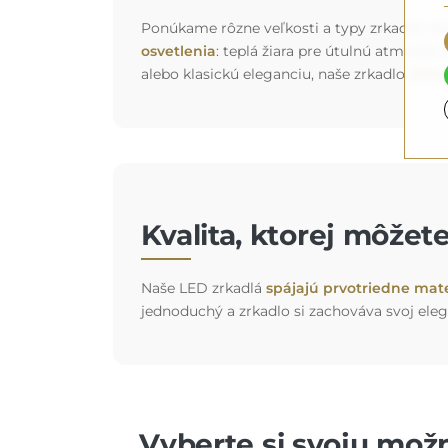
Ponúkame rôzne veľkosti a typy zrkadiel, kto
osvetlenia
: teplá žiara pre útulnú atmosfér
alebo klasickú eleganciu, naše zrkadlo
doko
Kvalita, ktorej môžet
Naše LED zrkadlá
spájajú prvotriedne mate
jednoduchý a zrkadlo si zachováva svoj eleg
Vyberte si svoju možn