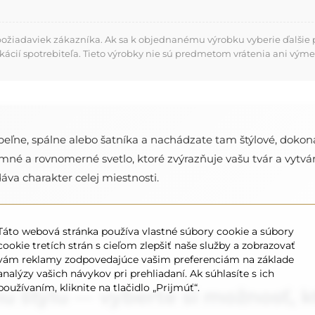
požiadaviek zákazníka. Ak sa k objednanému výrobku vyberie ďalšie p
kácií spotrebiteľa. Tieto výrobky nie sú predmetom vrátenia ani výme
úpeľne, spálne alebo šatníka a nachádzate tam štýlové, dokon
mné a rovnomerné svetlo, ktoré zvýrazňuje vašu tvár a vytvár
dáva charakter celej miestnosti.
Táto webová stránka používa vlastné súbory cookie a súbory
cookie tretích strán s cieľom zlepšiť naše služby a zobrazovať
vám reklamy zodpovedajúce vašim preferenciám na základe
analýzy vašich návykov pri prehliadaní. Ak súhlasíte s ich
používaním, kliknite na tlačidlo „Prijmúť“.
u štýlu — vyberte si možnosť, 