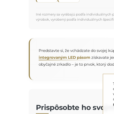
Iné rozmery sa vyrábajú podľa individuálnych 
výrobok, vyrobený podľa individuálnych špecifi
Predstavte si, že vchádzate do svojej k
integrovaným LED pásom
získavate je
obyčajné zrkadlo – je to prvok, ktorý do
Prispôsobte ho svojm