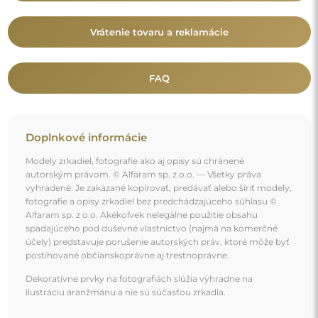
Vrátenie tovaru a reklamácie
FAQ
Doplnkové informácie
Modely zrkadiel, fotografie ako aj opisy sú chránené
autorským právom. © Alfaram sp. z o.o. — Všetky práva
vyhradené. Je zakázané kopírovať, predávať alebo šíriť modely,
fotografie a opisy zrkadiel bez predchádzajúceho súhlasu ©
Alfaram sp. z o.o. Akékoľvek nelegálne použitie obsahu
spadajúceho pod duševné vlastníctvo (najmä na komerčné
účely) predstavuje porušenie autorských práv, ktoré môže byť
postihované občianskoprávne aj trestnoprávne.
Dekoratívne prvky na fotografiách slúžia výhradne na
ilustráciu aranžmánu a nie sú súčasťou zrkadla.