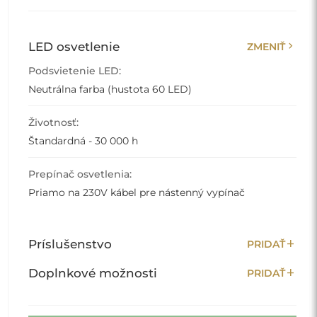
chevron_right
LED osvetlenie
ZMENIŤ
Podsvietenie LED:
Neutrálna farba (hustota 60 LED)
Životnosť:
Štandardná - 30 000 h
Prepínač osvetlenia:
Priamo na 230V kábel pre nástenný vypínač
add
Príslušenstvo
PRIDAŤ
add
Doplnkové možnosti
PRIDAŤ