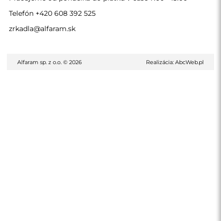
Telefón
+420 608 392 525
zrkadla@alfaram.sk
Alfaram sp. z o.o. © 2026
Realizácia:
AbcWeb.pl