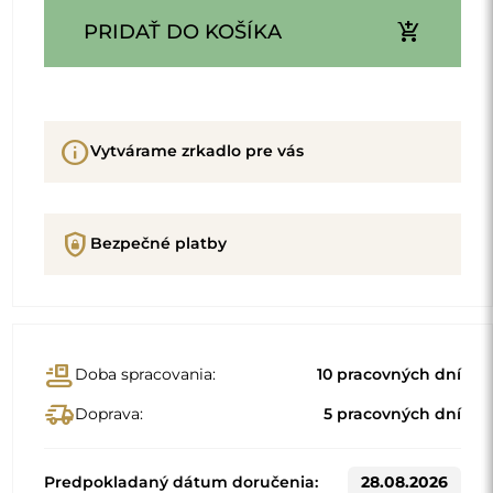
add_shopping_cart
PRIDAŤ DO KOŠÍKA
info
Vytvárame zrkadlo pre vás
shield_lock
Bezpečné platby
conveyor_belt
Doba spracovania:
10 pracovných dní
delivery_truck_speed
Doprava:
5 pracovných dní
Predpokladaný dátum doručenia:
28.08.2026