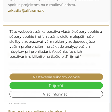
spolu s projektom na e-mailovú adresu
zrkadla@alfaram.sk
.
Táto webová stránka používa vlastné súbory cookie a
súbory cookie tretích strán s cieľom zlepšiť naše
služby a zobrazovať vám reklamy zodpovedajúce
vašim preferenciám na základe analýzy vašich
návykov pri prehliadaní. Ak súhlasíte s ich
Doprava zdarma a bezpečná preprava
používaním, kliknite na tlačidlo „Prijmúť“.
Nemusíte sa starať o prepravu – postaráme sa o to, aby
zrkadlo, ktoré ste si objednali, k vám bezpečne dorazilo, a
to úplne zdarma. Disponujeme vlastným vozovým
Nastavenie súborov cookie
parkom a vyškoleným personálom, preto vám môžeme
Prijmúť
zaručiť, že zrkadlo dorazí v dokonalom stave, bez
dodatočných poplatkov. Aj keď si objednáte zrkadlo
Viac informácií
veľkých rozmerov, môžete sa spoľahnúť na rýchle
doručenie.
Pozrite si, ako balíme naše zrkadlá.