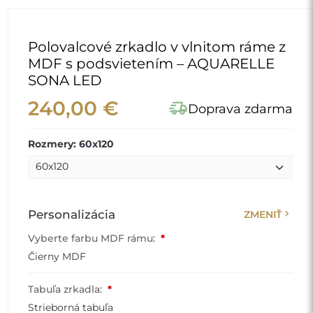
Polovalcové zrkadlo v vlnitom ráme z
MDF s podsvietením – AQUARELLE
SONA LED
240,00 €
delivery_truck_speed
Doprava zdarma
Rozmery: 60x120
chevron_right
Personalizácia
ZMENIŤ
Vyberte farbu MDF rámu:
*
Čierny MDF
Tabuľa zrkadla:
*
Strieborná tabuľa