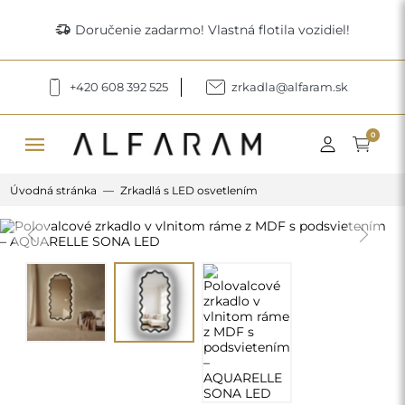
delivery_truck_speed
Doručenie zadarmo! Vlastná flotila vozidiel!
+420 608 392 525
zrkadla@alfaram.sk
menu
0
Úvodná stránka
Zrkadlá s LED osvetlením
Previous
Next