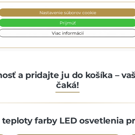
e dôverovať
Nastavenie súborov cookie
Prijmúť
riály so starostlivým spracovaním
, čo zaručuje ich trvanlivosť
Viac informácií
antný vzhľad aj po čase. Je to
investícia
, ktorá sa vyplatí, tak z 
osť a pridajte ju do košíka – va
čaká!
teploty farby LED osvetlenia p