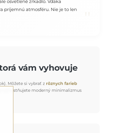
ale osvetlené zrkadlo. Vďaka
a príjemnú atmosféru. Nie je to len
"
ktorá vám vyhovuje
ok). Môžete si vybrať z
rôznych farieb
 už uprednostňujete moderný minimalizmus