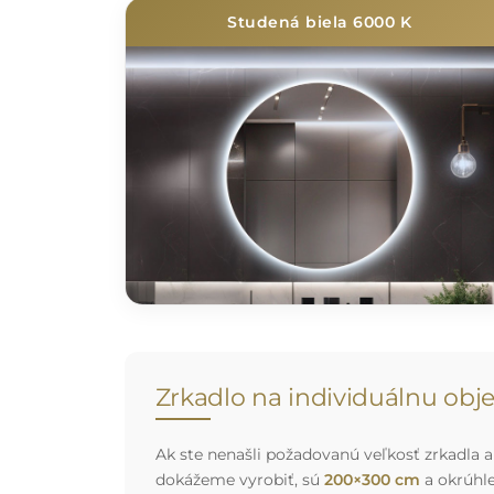
Studená biela 6000 K
Zrkadlo na individuálnu ob
Ak ste nenašli požadovanú veľkosť zrkadla al
dokážeme vyrobiť, sú
200×300 cm
a okrúhl