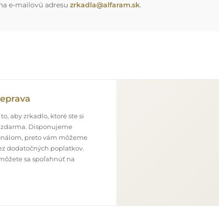
 na e-mailovú adresu
zrkadla@alfaram.sk
.
eprava
o, aby zrkadlo, ktoré ste si
ne zdarma. Disponujeme
onálom, preto vám môžeme
bez dodatočných poplatkov.
 môžete sa spoľahnúť na