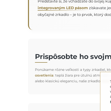
Predstavte si, že vchádzate do svojej k
integrovaným LED pásom
získavate je
obyčajné zrkadlo – je to prvok, ktorý do
Prispôsobte ho svojm
Ponúkame rôzne veľkosti a typy zrkadiel, kto
osvetlenia
: teplá žiara pre útulnú atmosfér
alebo klasickú eleganciu, naše zrkadlo
doko