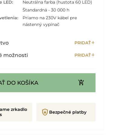
e LED:
Neutrálna farba (hustota 60 LED)
Štandardná - 30 000 h
vetlenia:
Priamo na 230V kábel pre
nástenný vypínač
add
stvo
PRIDAŤ
add
é možnosti
PRIDAŤ
add_shopping_cart
AŤ DO KOŠÍKA
rame zrkadlo
shield_lock
Bezpečné platby
s