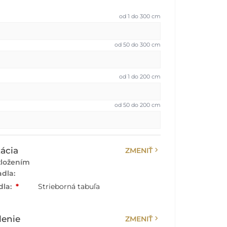
od 1 do 300 cm
od 50 do 300 cm
od 1 do 200 cm
od 50 do 200 cm
chevron_right
ácia
ZMENIŤ
zložením
adla:
dla:
*
Strieborná tabuľa
chevron_right
lenie
ZMENIŤ