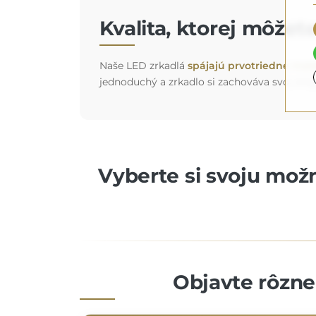
Kvalita, ktorej môžet
Naše LED zrkadlá
spájajú prvotriedne mate
jednoduchý a zrkadlo si zachováva svoj eleg
Vyberte si svoju možn
Objavte rôzne 