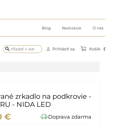
Blog
Realizácie
O nás
search
0
Prihlásiť sa
Košík
ané zrkadlo na podkrovie -
RU - NIDA LED
0 €
delivery_truck_speed
Doprava zdarma