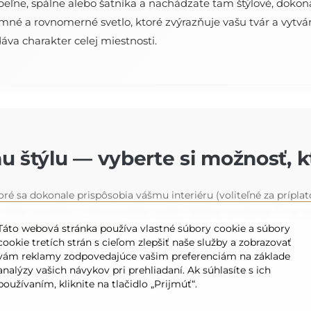
úpeľne, spálne alebo šatníka a nachádzate tam štýlové, dokon
mné a rovnomerné svetlo, ktoré zvýrazňuje vašu tvár a vytvár
dáva charakter celej miestnosti.
u štýlu — vyberte si možnosť, 
ré sa dokonale prispôsobia vášmu interiéru (voliteľné za príplat
u alebo jasnejšie a intenzívnejšie svetlo, ideálne na líčenie. Či
nale doplní vašu výzdobu
.
Táto webová stránka používa vlastné súbory cookie a súbory
cookie tretích strán s cieľom zlepšiť naše služby a zobrazovať
vám reklamy zodpovedajúce vašim preferenciám na základe
analýzy vašich návykov pri prehliadaní. Ak súhlasíte s ich
používaním, kliknite na tlačidlo „Prijmúť“.