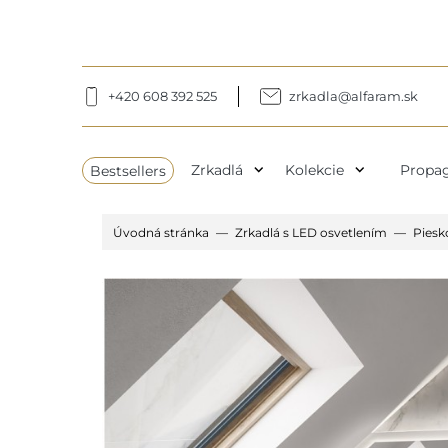
+420 608 392 525
zrkadla@alfaram.sk
expand_more
expand_more
Bestsellers
Zrkadlá
Kolekcie
Propag
Úvodná stránka
Zrkadlá s LED osvetlením
Piesk