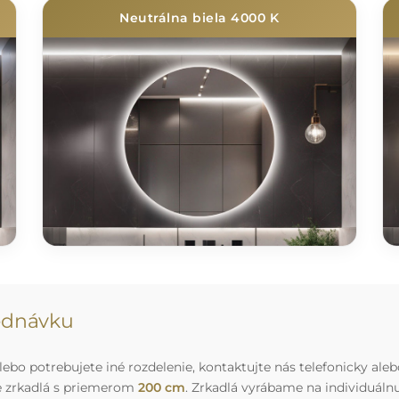
Neutrálna biela 4000 K
jednávku
ebo potrebujete iné rozdelenie, kontaktujte nás telefonicky aleb
e zrkadlá s priemerom
200 cm
. Zrkadlá vyrábame na individuál