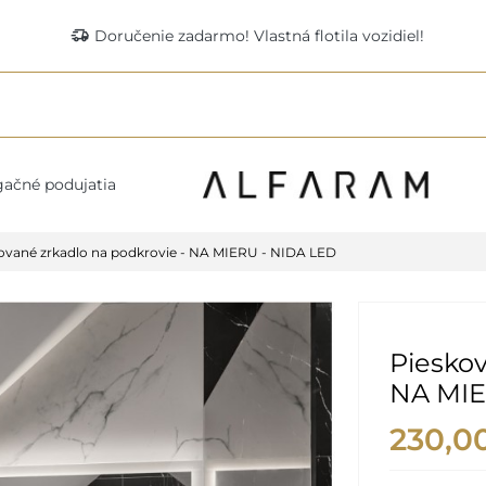
delivery_truck_speed
Doručenie zadarmo! Vlastná flotila vozidiel!
ačné podujatia
ované zrkadlo na podkrovie - NA MIERU - NIDA LED
Pieskov
NA MIE
230,0