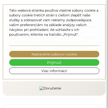
Táto webová stránka používa vlastné súbory cookie a
Doprava zdarma a bezpečná preprava
súbory cookie tretích strán s cieľom zlepšiť naše
služby a zobrazovať vám reklamy zodpovedajúce
Nemusíte sa starať o prepravu – postaráme sa o to, aby
vašim preferenciám na základe analýzy vašich
zrkadlo, ktoré ste si objednali, k vám bezpečne dorazilo, a
návykov pri prehliadaní. Ak súhlasíte s ich
to úplne zdarma. Disponujeme vlastným vozovým
používaním, kliknite na tlačidlo „Prijmúť“.
parkom a vyškoleným personálom, preto vám môžeme
zaručiť, že zrkadlo dorazí v dokonalom stave, bez
dodatočných poplatkov. Aj keď si objednáte zrkadlo
veľkých rozmerov, môžete sa spoľahnúť na rýchle
Nastavenie súborov cookie
doručenie.
Prijmúť
Pozrite si, ako balíme naše zrkadlá.
Viac informácií