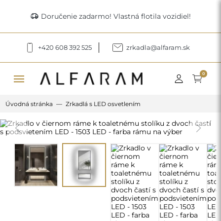
delivery_truck_speed
Doručenie zadarmo! Vlastná flotila vozidiel!
+420 608 392 525
zrkadla@alfaram.sk
menu
0
Úvodná stránka
Zrkadlá s LED osvetlením
Previous
Next