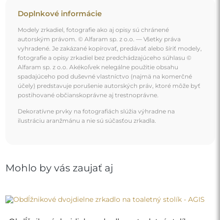
Doplnkové informácie
Modely zrkadiel, fotografie ako aj opisy sú chránené
autorským právom. © Alfaram sp. z o.o. — Všetky práva
vyhradené. Je zakázané kopírovať, predávať alebo šíriť modely,
fotografie a opisy zrkadiel bez predchádzajúceho súhlasu ©
Alfaram sp. z o.o. Akékoľvek nelegálne použitie obsahu
spadajúceho pod duševné vlastníctvo (najmä na komerčné
účely) predstavuje porušenie autorských práv, ktoré môže byť
postihované občianskoprávne aj trestnoprávne.
Dekoratívne prvky na fotografiách slúžia výhradne na
ilustráciu aranžmánu a nie sú súčasťou zrkadla.
Mohlo by vás zaujať aj