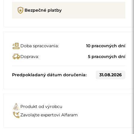
shield_lock
Bezpečné platby
conveyor_belt
Doba spracovania:
10 pracovných dní
delivery_truck_speed
Doprava:
5 pracovných dní
Predpokladaný dátum doručenia:
31.08.2026
Produkt od výrobcu
phone_callback
Zavolajte expertovi Alfaram