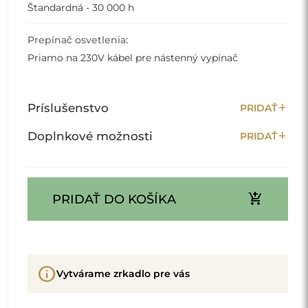
Štandardná - 30 000 h
Prepínač osvetlenia:
Priamo na 230V kábel pre nástenný vypínač
add
Príslušenstvo
PRIDAŤ
add
Doplnkové možnosti
PRIDAŤ
add_shopping_cart
PRIDAŤ DO KOŠÍKA
info
Vytvárame zrkadlo pre vás