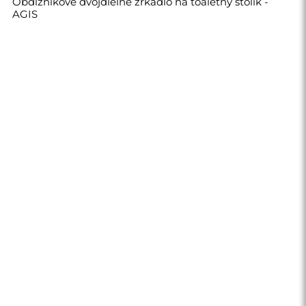
Obdĺžnikové dvojdielne zrkadlo na toaletný stolík -
AGIS