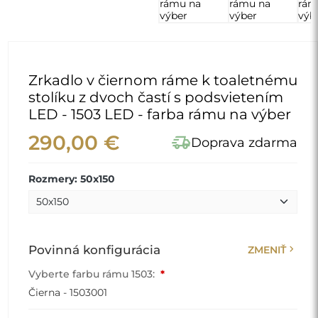
Zrkadlo v čiernom ráme k toaletnému
stolíku z dvoch častí s podsvietením
LED - 1503 LED - farba rámu na výber
290,00 €
delivery_truck_speed
Doprava zdarma
Rozmery: 50x150
chevron_right
Povinná konfigurácia
ZMENIŤ
Vyberte farbu rámu 1503:
*
Čierna - 1503001