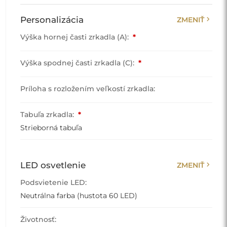
chevron_right
Personalizácia
ZMENIŤ
Výška hornej časti zrkadla (A):
*
Výška spodnej časti zrkadla (C):
*
Príloha s rozložením veľkostí zrkadla:
Tabuľa zrkadla:
*
Strieborná tabuľa
chevron_right
LED osvetlenie
ZMENIŤ
Podsvietenie LED:
Neutrálna farba (hustota 60 LED)
Životnosť: