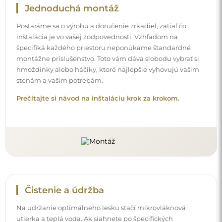
Jednoduchá montáž
Postaráme sa o výrobu a doručenie zrkadiel, zatiaľ čo
inštalácia je vo vašej zodpovednosti. Vzhľadom na
špecifiká každého priestoru neponúkame štandardné
montážne príslušenstvo. Toto vám dáva slobodu vybrať si
hmoždinky alebo háčiky, ktoré najlepšie vyhovujú vašim
stenám a vašim potrebám.
Prečítajte si návod na inštaláciu krok za krokom.
Čistenie a údržba
Na udržanie optimálneho lesku stačí mikrovláknová
utierka a teplá voda. Ak siahnete po špecifických