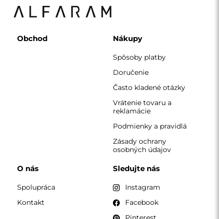
Kontakt
Facebook
Pinterest
KONTAKT
Pracujeme od pondelka do piatku v čase 7:00 - 15:00
Telefón
+420 608 392 525
zrkadla@alfaram.sk
Alfaram sp. z o.o. © 2026
Realizácia:
AbcWeb.pl