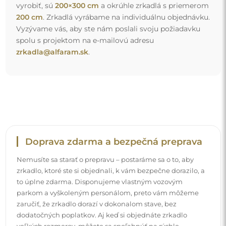
zaručiť, že zrkadlo dorazí v dokonalom stave, bez
dodatočných poplatkov. Aj keď si objednáte zrkadlo
veľkých rozmerov, môžete sa spoľahnúť na rýchle
doručenie.
Pozrite si, ako balíme naše zrkadlá.
Jednoduchá montáž
Postaráme sa o výrobu a doručenie zrkadiel, zatiaľ čo
inštalácia je vo vašej zodpovednosti. Vzhľadom na