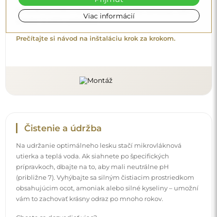
vám to zachovať krásny odraz po mnoho rokov.
Viac informácií
Chcete sa dozvedieť viac?
Objavte ďalšie tipy na našom blogu.
Doručenie domov
Ponúkame službu doručenia domov, ktorá vám umožní
prijať balík priamo pred vaše dvere. Za príplatok 40 €
ponúkame aj
doručenie až do bytu
, ktoré umožňuje
doručiť balík priamo do vášho domu (pre rozmery do
80×120 cm alebo s priemerom 100 cm). Pri väčších
produktoch sa môže vyžadovať drobná pomoc, napríklad
otvorenie dverí. Ak túto službu pri objednávke nezvolíte a
nezaplatíte, kuriér balík dovnútra vášho domu