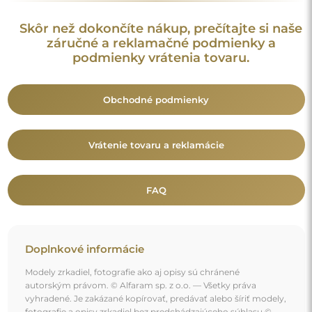
autorským právom. © Alfaram sp. z o.o. — Všetky práva
vyhradené. Je zakázané kopírovať, predávať alebo šíriť modely,
fotografie a opisy zrkadiel bez predchádzajúceho súhlasu ©
Alfaram sp. z o.o. Akékoľvek nelegálne použitie obsahu
spadajúceho pod duševné vlastníctvo (najmä na komerčné
účely) predstavuje porušenie autorských práv, ktoré môže byť
postihované občianskoprávne aj trestnoprávne.
Dekoratívne prvky na fotografiách slúžia výhradne na
ilustráciu aranžmánu a nie sú súčasťou zrkadla.
Mohlo by vás zaujať aj
Dekoratívne zrkadlo s ostrým organickým tvarom -
RIOLIT