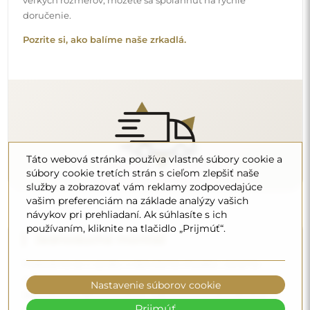
špecifiká každého priestoru neponúkame štandardné
montážne príslušenstvo. Toto vám dáva slobodu vybrať si
hmoždinky alebo háčiky, ktoré najlepšie vyhovujú vašim
stenám a vašim potrebám.
Prečítajte si návod na inštaláciu krok za krokom.
Táto webová stránka používa vlastné súbory cookie a
súbory cookie tretích strán s cieľom zlepšiť naše
služby a zobrazovať vám reklamy zodpovedajúce
vašim preferenciám na základe analýzy vašich
Čistenie a údržba
návykov pri prehliadaní. Ak súhlasíte s ich
používaním, kliknite na tlačidlo „Prijmúť“.
Na udržanie optimálneho lesku stačí mikrovláknová
utierka a teplá voda. Ak siahnete po špecifických
prípravkoch, dbajte na to, aby mali neutrálne pH
Nastavenie súborov cookie
(približne 7). Vyhýbajte sa silným čistiacim prostriedkom
obsahujúcim ocot, amoniak alebo silné kyseliny – umožní
Prijmúť