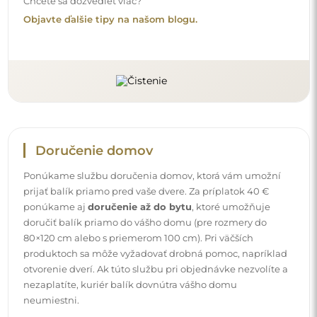
neumiestni.
Návody
Aby bola montáž a používanie nášho zrkadla jednoduché
a bez starostí, pripravili sme pre vás podrobné návody.
Nájdete v nich všetky potrebné kroky pre správnu montáž
zrkadla, ako aj rady pre jeho údržbu, čistenie a
starostlivosť, aby ste sa mohli dlho tešiť z jeho dokonalého
vzhľadu.
Pozrite si návody na montáž a používanie.