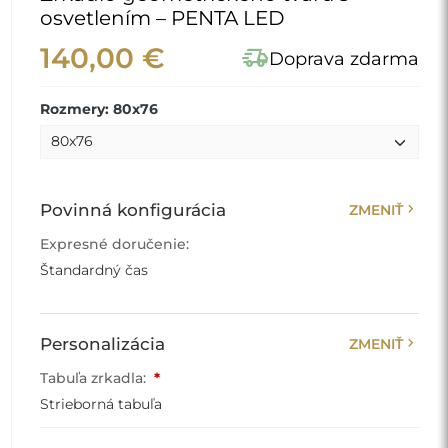
osvetlením – PENTA LED
140,00 €
delivery_truck_speed
Doprava zdarma
Rozmery: 80x76
chevron_right
Povinná konfigurácia
ZMENIŤ
Expresné doručenie:
Štandardný čas
chevron_right
Personalizácia
ZMENIŤ
Tabuľa zrkadla:
*
Strieborná tabuľa