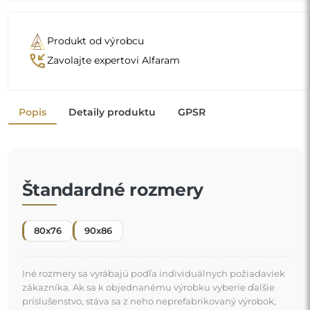
Produkt od výrobcu
phone_callback
Zavolajte expertovi Alfaram
Popis
Detaily produktu
GPSR
Štandardné rozmery
80x76
90x86
Iné rozmery sa vyrábajú podľa individuálnych požiadaviek
zákazníka. Ak sa k objednanému výrobku vyberie ďalšie
príslušenstvo, stáva sa z neho neprefabrikovaný výrobok,