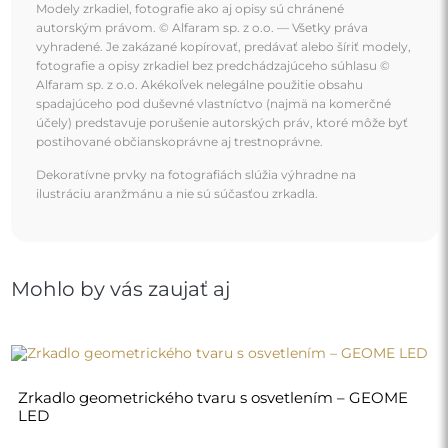
Modely zrkadiel, fotografie ako aj opisy sú chránené
autorským právom. © Alfaram sp. z o.o. — Všetky práva
vyhradené. Je zakázané kopírovať, predávať alebo šíriť modely,
fotografie a opisy zrkadiel bez predchádzajúceho súhlasu ©
Alfaram sp. z o.o. Akékoľvek nelegálne použitie obsahu
spadajúceho pod duševné vlastníctvo (najmä na komerčné
účely) predstavuje porušenie autorských práv, ktoré môže byť
postihované občianskoprávne aj trestnoprávne.
Dekoratívne prvky na fotografiách slúžia výhradne na
ilustráciu aranžmánu a nie sú súčasťou zrkadla.
Mohlo by vás zaujať aj
Zrkadlo geometrického tvaru s osvetlením – GEOME
LED