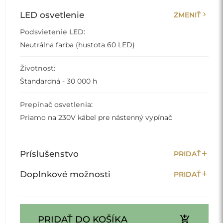
chevron_right
LED osvetlenie
ZMENIŤ
Podsvietenie LED:
Neutrálna farba (hustota 60 LED)
Životnosť:
Štandardná - 30 000 h
Prepínač osvetlenia:
Priamo na 230V kábel pre nástenný vypínač
add
Príslušenstvo
PRIDAŤ
add
Doplnkové možnosti
PRIDAŤ
add_shopping_cart
PRIDAŤ DO KOŠÍKA