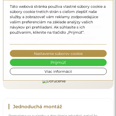
Doprava zdarma a bezpečná preprava
Táto webová stránka používa vlastné súbory cookie a
Nemusíte sa starať o prepravu – postaráme sa o to, aby
súbory cookie tretích strán s cieľom zlepšiť naše
zrkadlo, ktoré ste si objednali, k vám bezpečne dorazilo, a
služby a zobrazovať vám reklamy zodpovedajúce
to úplne zdarma. Disponujeme vlastným vozovým
vašim preferenciám na základe analýzy vašich
parkom a vyškoleným personálom, preto vám môžeme
návykov pri prehliadaní. Ak súhlasíte s ich
používaním, kliknite na tlačidlo „Prijmúť“.
zaručiť, že zrkadlo dorazí v dokonalom stave, bez
dodatočných poplatkov. Aj keď si objednáte zrkadlo
veľkých rozmerov, môžete sa spoľahnúť na rýchle
doručenie.
Nastavenie súborov cookie
Pozrite si, ako balíme naše zrkadlá.
Prijmúť
Viac informácií
Jednoduchá montáž
Postaráme sa o výrobu a doručenie zrkadiel, zatiaľ čo