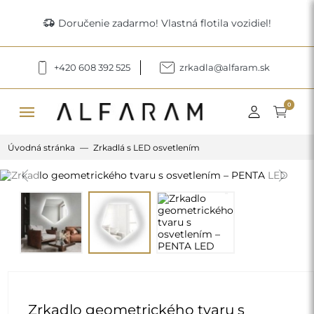
delivery_truck_speed
Doručenie zadarmo! Vlastná flotila vozidiel!
+420 608 392 525
zrkadla@alfaram.sk
menu
0
Úvodná stránka
Zrkadlá s LED osvetlením
Previous
Next
Zrkadlo geometrického tvaru s