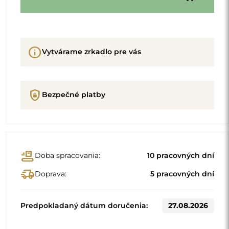
info
Vytvárame zrkadlo pre vás
shield_lock
Bezpečné platby
conveyor_belt
Doba spracovania:
10 pracovných dní
delivery_truck_speed
Doprava:
5 pracovných dní
Predpokladaný dátum doručenia:
27.08.2026