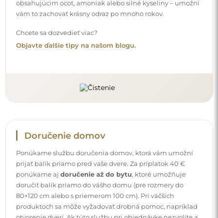
obsahujúcim ocot, amoniak alebo silné kyseliny – umožní
vám to zachovať krásny odraz po mnoho rokov.
Chcete sa dozvedieť viac?
Objavte ďalšie tipy na našom blogu.
Doručenie domov
Ponúkame službu doručenia domov, ktorá vám umožní
prijať balík priamo pred vaše dvere. Za príplatok 40 €
ponúkame aj
doručenie až do bytu
, ktoré umožňuje
doručiť balík priamo do vášho domu (pre rozmery do
80×120 cm alebo s priemerom 100 cm). Pri väčších
produktoch sa môže vyžadovať drobná pomoc, napríklad
otvorenie dverí. Ak túto službu pri objednávke nezvolíte a