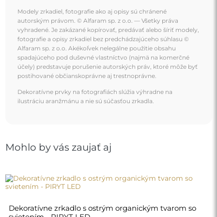
Modely zrkadiel, fotografie ako aj opisy sú chránené
autorským právom. © Alfaram sp. z o.o. — Všetky práva
vyhradené. Je zakázané kopírovať, predávať alebo šíriť modely,
fotografie a opisy zrkadiel bez predchádzajúceho súhlasu ©
Alfaram sp. z o.o. Akékoľvek nelegálne použitie obsahu
spadajúceho pod duševné vlastníctvo (najmä na komerčné
účely) predstavuje porušenie autorských práv, ktoré môže byť
postihované občianskoprávne aj trestnoprávne.
Dekoratívne prvky na fotografiách slúžia výhradne na
ilustráciu aranžmánu a nie sú súčasťou zrkadla.
Mohlo by vás zaujať aj
Dekoratívne zrkadlo s ostrým organickým tvarom so
svietením - PIRYT LED