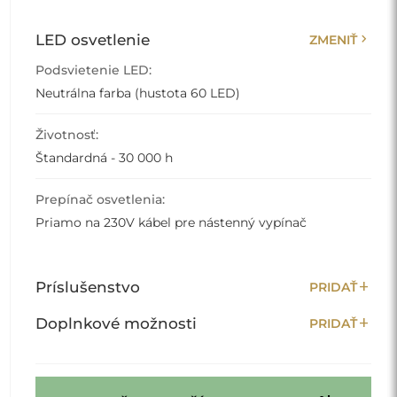
chevron_right
LED osvetlenie
ZMENIŤ
Podsvietenie LED:
Neutrálna farba (hustota 60 LED)
Životnosť:
Štandardná - 30 000 h
Prepínač osvetlenia:
Priamo na 230V kábel pre nástenný vypínač
add
Príslušenstvo
PRIDAŤ
add
Doplnkové možnosti
PRIDAŤ