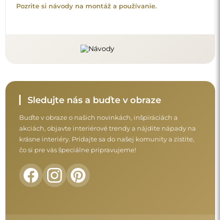
Pozrite si návody na montáž a používanie.
Sledujte nás a buďte v obraze
Buďte v obraze o našich novinkách, inšpiráciách a
akciách, objavte interiérové trendy a nájdite nápady na
krásne interiéry. Pridajte sa do našej komunity a zistite,
čo si pre vás špeciálne pripravujeme!