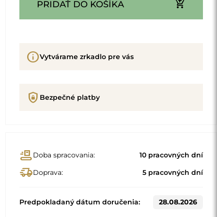
add_shopping_cart
PRIDAŤ DO KOŠÍKA
info
Vytvárame zrkadlo pre vás
shield_lock
Bezpečné platby
conveyor_belt
Doba spracovania:
10 pracovných dní
delivery_truck_speed
Doprava:
5 pracovných dní
Predpokladaný dátum doručenia:
28.08.2026