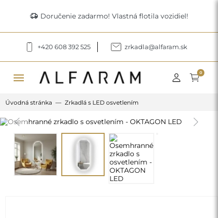
delivery_truck_speed
Doručenie zadarmo! Vlastná flotila vozidiel!
+420 608 392 525
zrkadla@alfaram.sk
menu
0
Úvodná stránka
Zrkadlá s LED osvetlením
Previous
Next