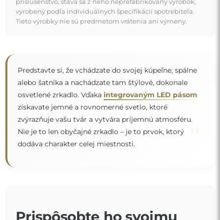
príslušenstvo, stáva sa z neho neprefabrikovaný výrobok,
vyrobený podľa individuálnych špecifikácií spotrebiteľa.
Tieto výrobky nie sú predmetom vrátenia ani výmeny.
Predstavte si, že vchádzate do svojej kúpeľne, spálne
alebo šatníka a nachádzate tam štýlové, dokonale
osvetlené zrkadlo. Vďaka
integrovaným LED pásom
získavate jemné a rovnomerné svetlo, ktoré
zvýrazňuje vašu tvár a vytvára príjemnú atmosféru.
"
Nie je to len obyčajné zrkadlo – je to prvok, ktorý
dodáva charakter celej miestnosti.
Prispôsobte ho svojmu