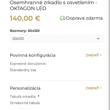
Osemhranné zrkadlo s osvetlením -
OKTAGON LED
140,00 €
delivery_truck_speed
Doprava zdarma
Rozmery: 50x120
chevron_right
Povinná konfigurácia
ZMENIŤ
Expresné doručenie:
Štandardný čas
chevron_right
Personalizácia
ZMENIŤ
Tabuľa zrkadla:
*
Strieborná tabuľa