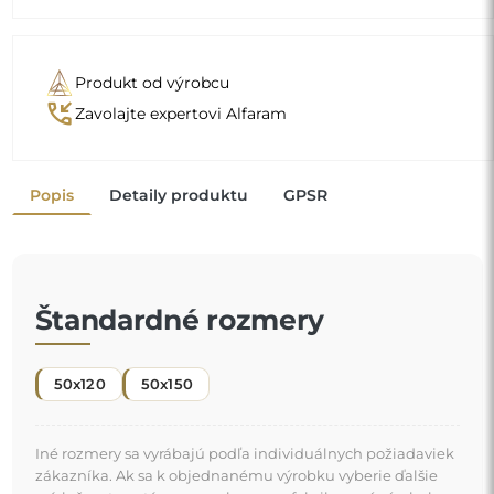
Produkt od výrobcu
phone_callback
Zavolajte expertovi Alfaram
Popis
Detaily produktu
GPSR
Štandardné rozmery
50x120
50x150
Iné rozmery sa vyrábajú podľa individuálnych požiadaviek
zákazníka. Ak sa k objednanému výrobku vyberie ďalšie