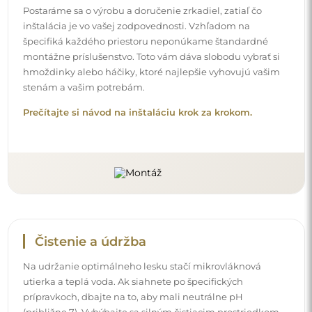
Postaráme sa o výrobu a doručenie zrkadiel, zatiaľ čo
inštalácia je vo vašej zodpovednosti. Vzhľadom na
špecifiká každého priestoru neponúkame štandardné
montážne príslušenstvo. Toto vám dáva slobodu vybrať si
hmoždinky alebo háčiky, ktoré najlepšie vyhovujú vašim
stenám a vašim potrebám.
Prečítajte si návod na inštaláciu krok za krokom.
Čistenie a údržba
Na udržanie optimálneho lesku stačí mikrovláknová
utierka a teplá voda. Ak siahnete po špecifických
prípravkoch, dbajte na to, aby mali neutrálne pH
(približne 7). Vyhýbajte sa silným čistiacim prostriedkom