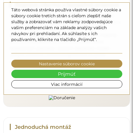
Doprava zdarma a bezpečná preprava
Táto webová stránka používa vlastné súbory cookie a
súbory cookie tretích strán s cieľom zlepšiť naše
Nemusíte sa starať o prepravu – postaráme sa o to, aby
služby a zobrazovať vám reklamy zodpovedajúce
zrkadlo, ktoré ste si objednali, k vám bezpečne dorazilo, a
vašim preferenciám na základe analýzy vašich
to úplne zdarma. Disponujeme vlastným vozovým
návykov pri prehliadaní. Ak súhlasíte s ich
parkom a vyškoleným personálom, preto vám môžeme
používaním, kliknite na tlačidlo „Prijmúť“.
zaručiť, že zrkadlo dorazí v dokonalom stave, bez
dodatočných poplatkov. Aj keď si objednáte zrkadlo
veľkých rozmerov, môžete sa spoľahnúť na rýchle
doručenie.
Nastavenie súborov cookie
Pozrite si, ako balíme naše zrkadlá.
Prijmúť
Viac informácií
Jednoduchá montáž