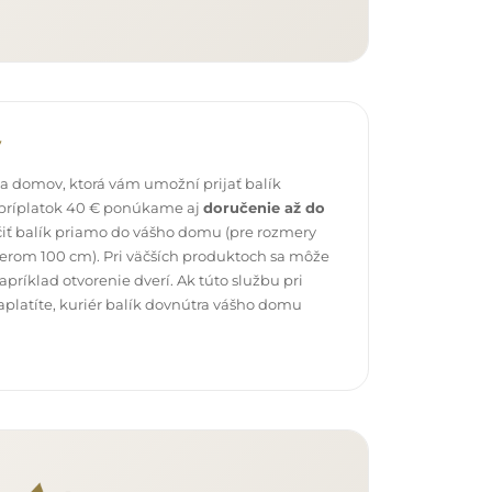
v
 domov, ktorá vám umožní prijať balík
 príplatok 40 € ponúkame aj
doručenie až do
čiť balík priamo do vášho domu (pre rozmery
erom 100 cm). Pri väčších produktoch sa môže
ríklad otvorenie dverí. Ak túto službu pri
platíte, kuriér balík dovnútra vášho domu