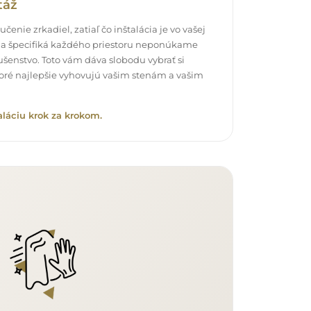
táž
čenie zrkadiel, zatiaľ čo inštalácia je vo vašej
a špecifiká každého priestoru neponúkame
šenstvo. Toto vám dáva slobodu vybrať si
oré najlepšie vyhovujú vašim stenám a vašim
aláciu krok za krokom.