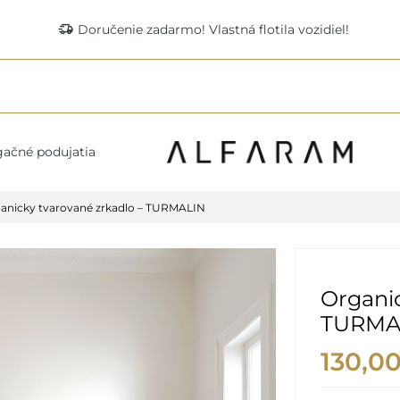
delivery_truck_speed
Doručenie zadarmo! Vlastná flotila vozidiel!
ačné podujatia
anicky tvarované zrkadlo – TURMALIN
Organic
TURMA
130,0