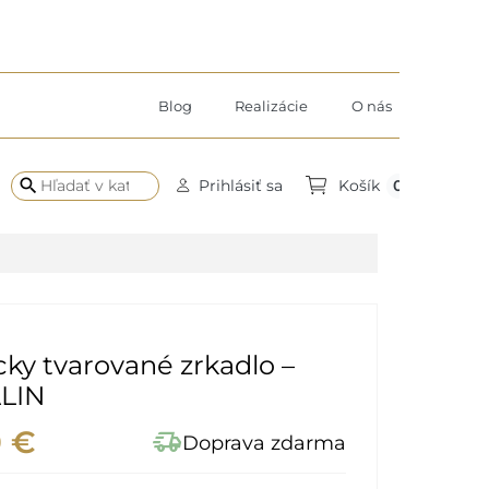
Blog
Realizácie
O nás
search
0
Prihlásiť sa
Košík
ky tvarované zrkadlo –
LIN
0 €
delivery_truck_speed
Doprava zdarma