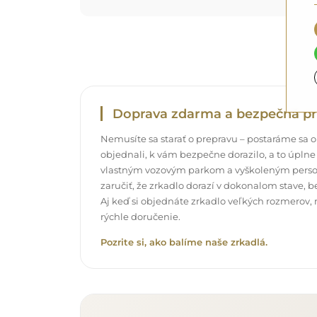
Doprava zdarma a bezpečná pr
Nemusíte sa starať o prepravu – postaráme sa o t
objednali, k vám bezpečne dorazilo, a to úpl
vlastným vozovým parkom a vyškoleným pers
zaručiť, že zrkadlo dorazí v dokonalom stave, 
Aj keď si objednáte zrkadlo veľkých rozmerov,
rýchle doručenie.
Pozrite si, ako balíme naše zrkadlá.