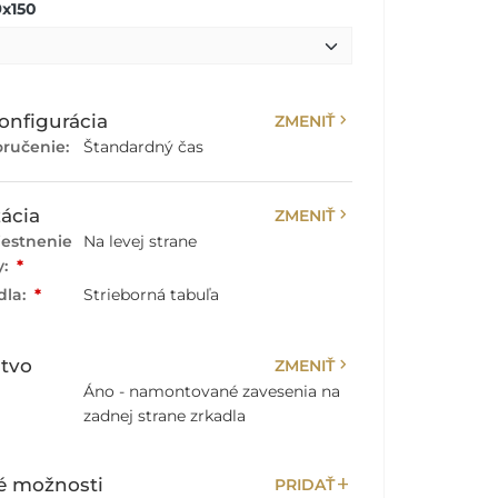
x150
chevron_right
onfigurácia
ZMENIŤ
ručenie:
Štandardný čas
chevron_right
ácia
ZMENIŤ
iestnenie
Na levej strane
y:
*
dla:
*
Strieborná tabuľa
chevron_right
stvo
ZMENIŤ
Áno - namontované zavesenia na
zadnej strane zrkadla
add
é možnosti
PRIDAŤ