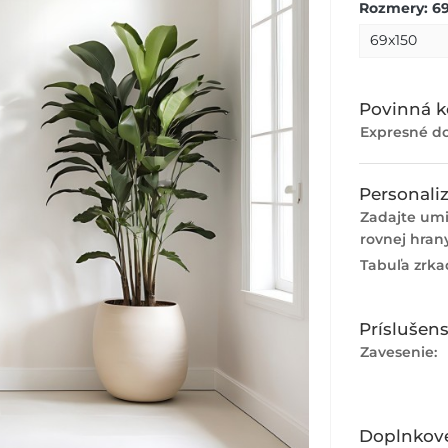
Rozmery: 69
Povinná k
Expresné do
Personaliz
Zadajte um
rovnej hran
Tabuľa zrka
Príslušen
Zavesenie:
Doplnkov