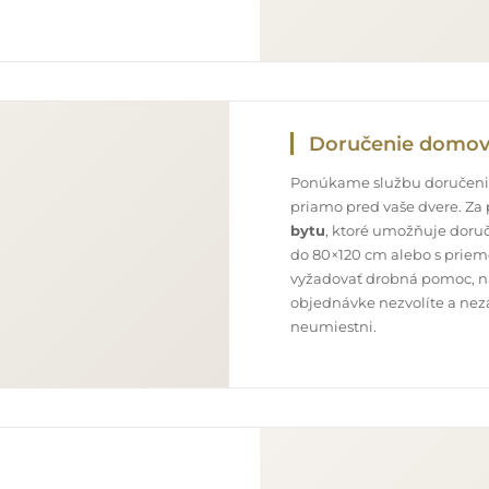
Doručenie domo
Ponúkame službu doručenia
priamo pred vaše dvere. Za
bytu
, ktoré umožňuje doru
do 80×120 cm alebo s priem
vyžadovať drobná pomoc, nap
objednávke nezvolíte a neza
neumiestni.