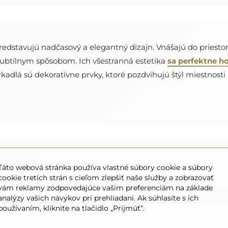
redstavujú nadčasový a elegantný dizajn. Vnášajú do priesto
subtílnym spôsobom. Ich všestranná estetika
sa perfektne h
rkadlá sú dekoratívne prvky, ktoré pozdvihujú štýl miestnosti
jednávku
Táto webová stránka používa vlastné súbory cookie a súbory
cookie tretích strán s cieľom zlepšiť naše služby a zobrazovať
vám reklamy zodpovedajúce vašim preferenciám na základe
ebo potrebujete iné rozdelenie, kontaktujte nás telefonicky aleb
analýzy vašich návykov pri prehliadaní. Ak súhlasíte s ich
e zrkadlá s priemerom
200 cm
. Zrkadlá vyrábame na individuál
používaním, kliknite na tlačidlo „Prijmúť“.
 na e-mailovú adresu
zrkadla@alfaram.sk
.