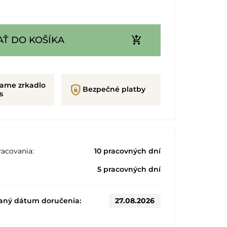
add_shopping_cart
AŤ DO KOŠÍKA
rame zrkadlo
shield_lock
Bezpečné platby
s
acovania:
10 pracovných dní
:
5 pracovných dní
aný dátum doručenia:
27.08.2026