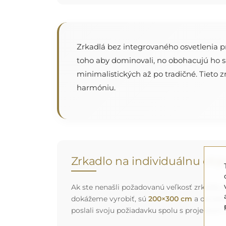
Zrkadlá bez integrovaného osvetlenia p
toho aby dominovali, no obohacujú ho 
minimalistických až po tradičné. Tieto z
harmóniu.
Zrkadlo na individuálnu ob
Ak ste nenašli požadovanú veľkosť zrkadla al
dokážeme vyrobiť, sú
200×300 cm
a okrúhl
poslali svoju požiadavku spolu s projektom