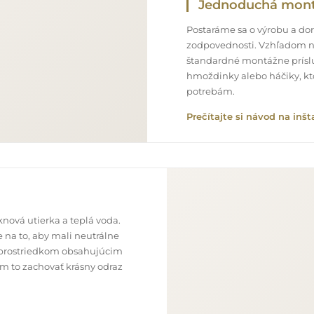
Jednoduchá mon
Postaráme sa o výrobu a doru
zodpovednosti. Vzhľadom n
štandardné montážne príslu
hmoždinky alebo háčiky, kt
potrebám.
Prečítajte si návod na inšt
nová utierka a teplá voda.
 na to, aby mali neutrálne
im prostriedkom obsahujúcim
ám to zachovať krásny odraz