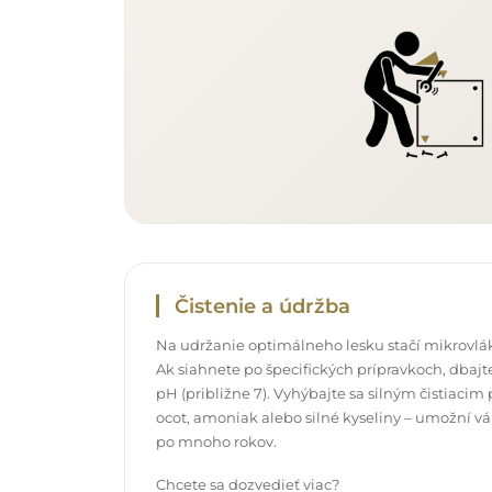
Čistenie a údržba
Na udržanie optimálneho lesku stačí mikrovlák
Ak siahnete po špecifických prípravkoch, dbajte
pH (približne 7). Vyhýbajte sa silným čistiac
ocot, amoniak alebo silné kyseliny – umožní v
po mnoho rokov.
Chcete sa dozvedieť viac?