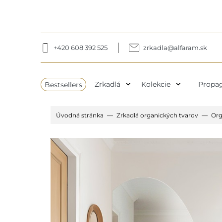
+420 608 392 525
zrkadla@alfaram.sk
expand_more
expand_more
Bestsellers
Zrkadlá
Kolekcie
Propag
Úvodná stránka
Zrkadlá organických tvarov
Org