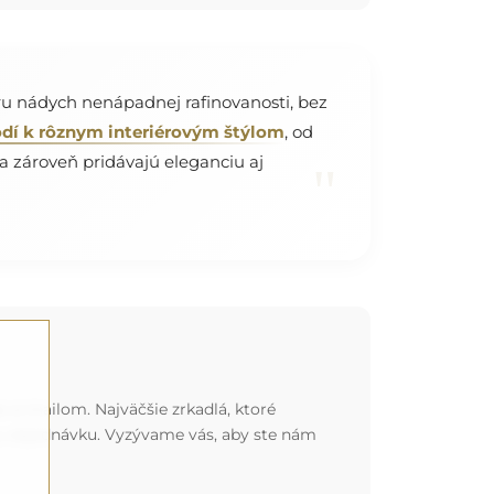
ru nádych nenápadnej rafinovanosti, bez
odí k rôznym interiérovým štýlom
, od
 a zároveň pridávajú eleganciu aj
"
o e-mailom. Najväčšie zrkadlá, ktoré
nu objednávku. Vyzývame vás, aby ste nám