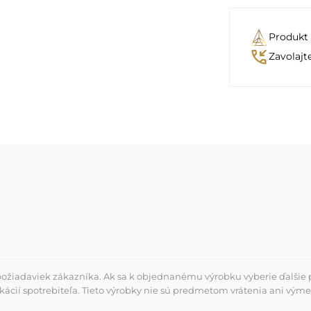
Produkt
phone_callback
Zavolajt
požiadaviek zákazníka. Ak sa k objednanému výrobku vyberie ďalšie p
kácií spotrebiteľa. Tieto výrobky nie sú predmetom vrátenia ani výme