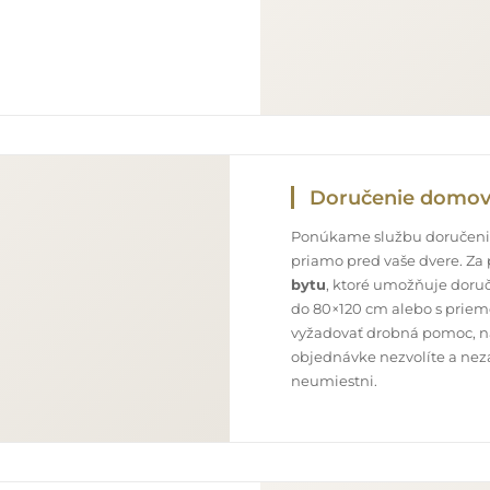
Doručenie domo
Ponúkame službu doručenia
priamo pred vaše dvere. Za
bytu
, ktoré umožňuje doru
do 80×120 cm alebo s priem
vyžadovať drobná pomoc, nap
objednávke nezvolíte a neza
neumiestni.