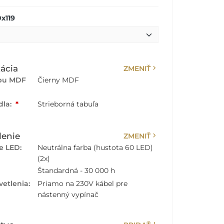
x119
chevron_right
ácia
ZMENIŤ
rbu MDF
Čierny MDF
dla:
*
Strieborná tabuľa
chevron_right
lenie
ZMENIŤ
e LED:
Neutrálna farba (hustota 60 LED)
(2x)
Štandardná - 30 000 h
vetlenia:
Priamo na 230V kábel pre
nástenný vypínač