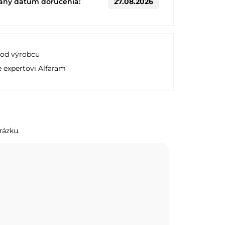
aný dátum doručenia:
27.08.2026
 od výrobcu
e expertovi Alfaram
rázku.