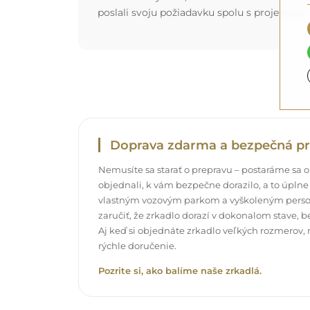
poslali svoju požiadavku spolu s projektom
Doprava zdarma a bezpečná pr
Nemusíte sa starať o prepravu – postaráme sa o t
objednali, k vám bezpečne dorazilo, a to úpl
vlastným vozovým parkom a vyškoleným pers
zaručiť, že zrkadlo dorazí v dokonalom stave, 
Aj keď si objednáte zrkadlo veľkých rozmerov,
rýchle doručenie.
Pozrite si, ako balíme naše zrkadlá.