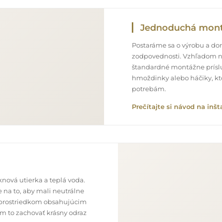
Jednoduchá mon
Postaráme sa o výrobu a doru
zodpovednosti. Vzhľadom n
štandardné montážne príslu
hmoždinky alebo háčiky, kt
potrebám.
Prečítajte si návod na inšt
nová utierka a teplá voda.
 na to, aby mali neutrálne
im prostriedkom obsahujúcim
ám to zachovať krásny odraz