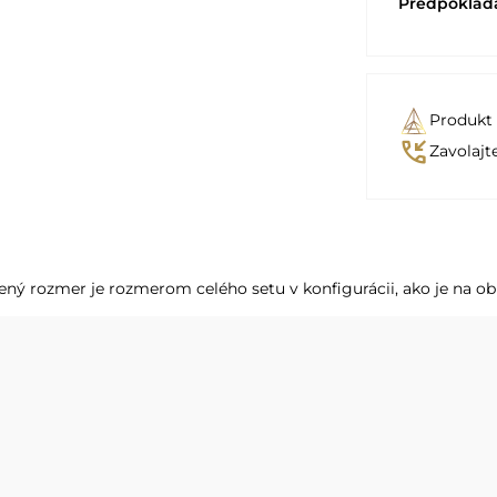
Predpoklad
Produkt
phone_callback
Zavolajt
ný rozmer je rozmerom celého setu v konfigurácii, ako je na ob