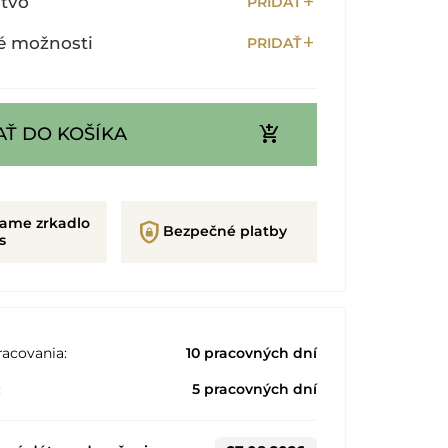
add
stvo
PRIDAŤ
add
é možnosti
PRIDAŤ
add_shopping_cart
AŤ DO KOŠÍKA
rame zrkadlo
shield_lock
Bezpečné platby
s
acovania:
10 pracovných dní
:
5 pracovných dní