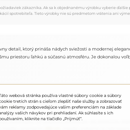
požiadaviek zákazníka. Ak sa k objednanému výrobku vyberie ďalšie p
kácií spotrebiteľa. Tieto výrobky nie sú predmetom vrátenia ani výme
vny detail, ktorý prináša nádych sviežosti a modernej eleganc
mu priestoru ľahkú a súčasnú atmosféru. Je dokonalou voľbou
Táto webová stránka používa vlastné súbory cookie a súbory
cookie tretích strán s cieľom zlepšiť naše služby a zobrazovať
jednávku
vám reklamy zodpovedajúce vašim preferenciám na základe
analýzy vašich návykov pri prehliadaní. Ak súhlasíte s ich
používaním, kliknite na tlačidlo „Prijmúť“.
ebo potrebujete iné rozdelenie, kontaktujte nás telefonicky aleb
e zrkadlá s priemerom
200 cm
. Zrkadlá vyrábame na individuál