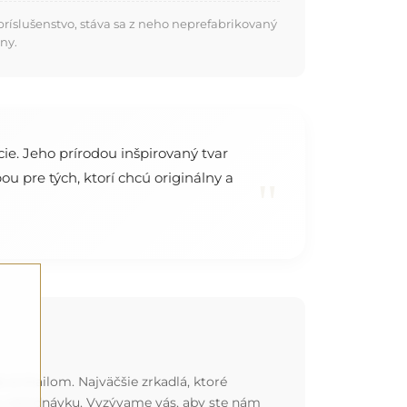
ríslušenstvo, stáva sa z neho neprefabrikovaný
ny.
ie. Jeho prírodou inšpirovaný tvar
 pre tých, ktorí chcú originálny a
"
o e-mailom. Najväčšie zrkadlá, ktoré
nu objednávku. Vyzývame vás, aby ste nám