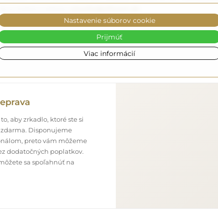
 na e-mailovú adresu
zrkadla@alfaram.sk
.
Nastavenie súborov cookie
Prijmúť
Viac informácií
eprava
o, aby zrkadlo, ktoré ste si
ne zdarma. Disponujeme
onálom, preto vám môžeme
bez dodatočných poplatkov.
 môžete sa spoľahnúť na