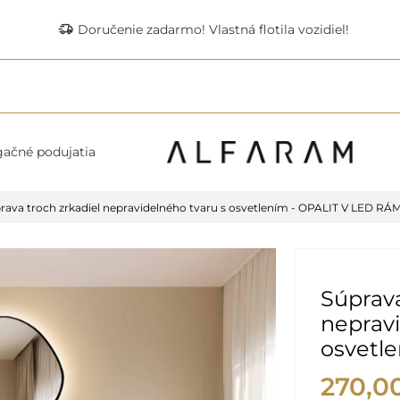
delivery_truck_speed
Doručenie zadarmo! Vlastná flotila vozidiel!
ačné podujatia
rava troch zrkadiel nepravidelného tvaru s osvetlením - OPALIT V LED RÁ
Súprava
nepravi
osvetl
270,0