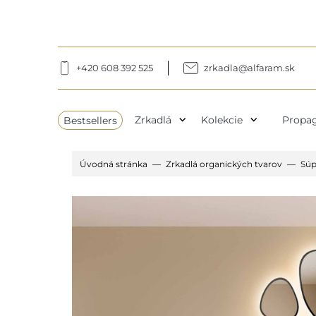
+420 608 392 525
zrkadla@alfaram.sk
expand_more
expand_more
Bestsellers
Zrkadlá
Kolekcie
Propag
Úvodná stránka
Zrkadlá organických tvarov
Súp