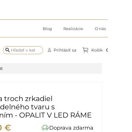
Blog
Realizácie
O nás
search
0
Prihlásiť sa
Košík
ME
 troch zrkadiel
delného tvaru s
ením - OPALIT V LED RÁME
0 €
delivery_truck_speed
Doprava zdarma