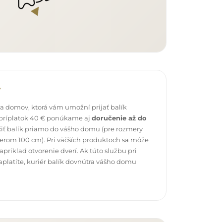
v
 domov, ktorá vám umožní prijať balík
 príplatok 40 € ponúkame aj
doručenie až do
čiť balík priamo do vášho domu (pre rozmery
erom 100 cm). Pri väčších produktoch sa môže
ríklad otvorenie dverí. Ak túto službu pri
platíte, kuriér balík dovnútra vášho domu