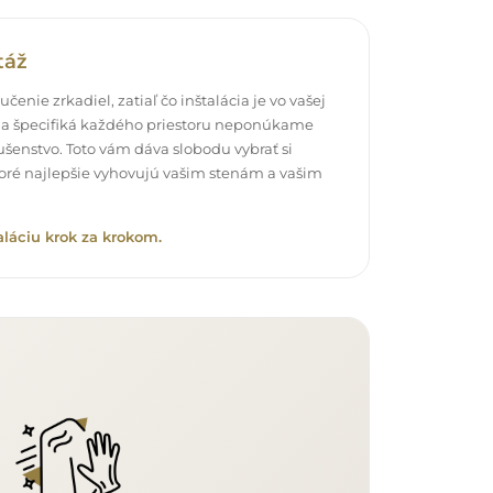
táž
čenie zrkadiel, zatiaľ čo inštalácia je vo vašej
a špecifiká každého priestoru neponúkame
šenstvo. Toto vám dáva slobodu vybrať si
oré najlepšie vyhovujú vašim stenám a vašim
aláciu krok za krokom.