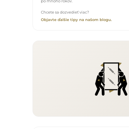
po mnoho rokov.
Chcete sa dozvedieť viac?
Objavte ďalšie tipy na našom blogu.