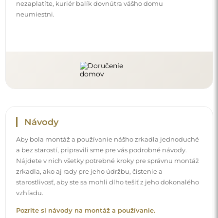
Pozrite si návody na montáž a používanie.
Sledujte nás a buďte v obraze
Buďte v obraze o našich novinkách, inšpiráciách a
akciách, objavte interiérové trendy a nájdite nápady na
krásne interiéry. Pridajte sa do našej komunity a zistite,
čo si pre vás špeciálne pripravujeme!