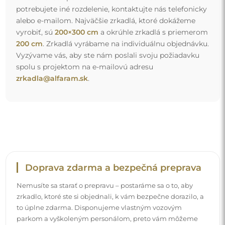
to úplne zdarma. Disponujeme vlastným vozovým
parkom a vyškoleným personálom, preto vám môžeme
zaručiť, že zrkadlo dorazí v dokonalom stave, bez
dodatočných poplatkov. Aj keď si objednáte zrkadlo
veľkých rozmerov, môžete sa spoľahnúť na rýchle
doručenie.
Pozrite si, ako balíme naše zrkadlá.
Jednoduchá montáž