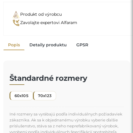
zákazníka. Ak sa k objednanému výrobku vyberie ďalšie
príslušenstvo, stáva sa z neho neprefabrikovaný výrobok,
vyrobený podľa individuálnych špecifikácií spotrebiteľa.
Tieto výrobky nie sú predmetom vrátenia ani výmeny.
Organické zrkadlo je jedinečný dekoratívny detail,
ktorý prináša nádych sviežosti a modernej elegancie.
Jeho prírodou inšpirovaný tvar prelamuje obvyklé
pravidlá a dodáva vášmu priestoru ľahkú a súčasnú
"
atmosféru. Je dokonalou voľbou pre tých, ktorí chcú
originálny a personalizovaný interiér.
Zrkadlo na individuálnu
objednávku