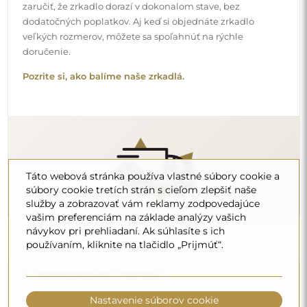
Postaráme sa o výrobu a doručenie zrkadiel, zatiaľ čo
inštalácia je vo vašej zodpovednosti. Vzhľadom na
špecifiká každého priestoru neponúkame štandardné
montážne príslušenstvo. Toto vám dáva slobodu vybrať si
hmoždinky alebo háčiky, ktoré najlepšie vyhovujú vašim
stenám a vašim potrebám.
Prečítajte si návod na inštaláciu krok za krokom.
Táto webová stránka používa vlastné súbory cookie a
súbory cookie tretích strán s cieľom zlepšiť naše
služby a zobrazovať vám reklamy zodpovedajúce
vašim preferenciám na základe analýzy vašich
návykov pri prehliadaní. Ak súhlasíte s ich
používaním, kliknite na tlačidlo „Prijmúť“.
Čistenie a údržba
Na udržanie optimálneho lesku stačí mikrovláknová
utierka a teplá voda. Ak siahnete po špecifických
Nastavenie súborov cookie
prípravkoch, dbajte na to, aby mali neutrálne pH