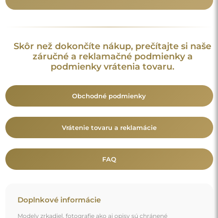
Doplnkové informácie
Modely zrkadiel, fotografie ako aj opisy sú chránené
autorským právom. © Alfaram sp. z o.o. — Všetky práva
vyhradené. Je zakázané kopírovať, predávať alebo šíriť modely,
fotografie a opisy zrkadiel bez predchádzajúceho súhlasu ©
Alfaram sp. z o.o. Akékoľvek nelegálne použitie obsahu
spadajúceho pod duševné vlastníctvo (najmä na komerčné
účely) predstavuje porušenie autorských práv, ktoré môže byť
postihované občianskoprávne aj trestnoprávne.
Dekoratívne prvky na fotografiách slúžia výhradne na
ilustráciu aranžmánu a nie sú súčasťou zrkadla.
Mohlo by vás zaujať aj
Dekoratívne zrkadlo s organickým tvarom - TOPAZ