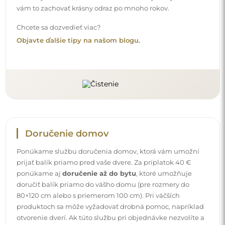
produktoch sa môže vyžadovať drobná pomoc, napríklad
otvorenie dverí. Ak túto službu pri objednávke nezvolíte a
nezaplatíte, kuriér balík dovnútra vášho domu
neumiestni.
Návody
Aby bola montáž a používanie nášho zrkadla jednoduché
a bez starostí, pripravili sme pre vás podrobné návody.
Nájdete v nich všetky potrebné kroky pre správnu montáž
zrkadla, ako aj rady pre jeho údržbu, čistenie a
starostlivosť, aby ste sa mohli dlho tešiť z jeho dokonalého
vzhľadu.