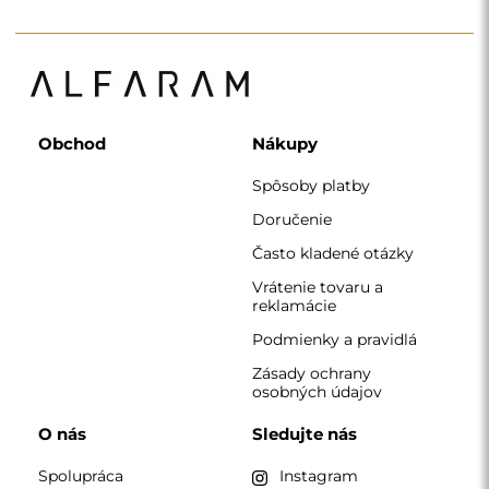
Spolupráca
Instagram
Kontakt
Facebook
Pinterest
KONTAKT
Pracujeme od pondelka do piatku v čase 7:00 - 15:00
Telefón
+420 608 392 525
zrkadla@alfaram.sk
Alfaram sp. z o.o. © 2026
Realizácia:
AbcWeb.pl