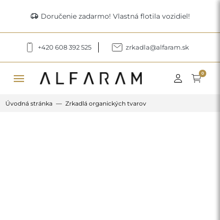
delivery_truck_speed
Doručenie zadarmo! Vlastná flotila vozidiel!
+420 608 392 525
zrkadla@alfaram.sk
menu
0
Úvodná stránka
Zrkadlá organických tvarov
Previous
Next