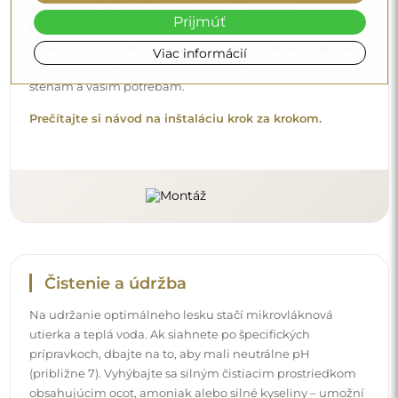
(približne 7). Vyhýbajte sa silným čistiacim prostriedkom
Prijmúť
obsahujúcim ocot, amoniak alebo silné kyseliny – umožní
Viac informácií
vám to zachovať krásny odraz po mnoho rokov.
Chcete sa dozvedieť viac?
Objavte ďalšie tipy na našom blogu.
Doručenie domov
Ponúkame službu doručenia domov, ktorá vám umožní
prijať balík priamo pred vaše dvere. Za príplatok 40 €
ponúkame aj
doručenie až do bytu
, ktoré umožňuje
doručiť balík priamo do vášho domu (pre rozmery do
80×120 cm alebo s priemerom 100 cm). Pri väčších