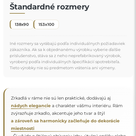
miestnosti
. Či už ide o štýlovú obývaciu izbu, útulnú spálňu alebo
"
modernú kúpeľňu, tieto zrkadlá si nájdu svoje miesto
a skrášlia priestor.
Zrkadlo na individuálnu
objednávku
Ak ste nenašli požadovanú veľkosť zrkadla alebo
potrebujete iné rozdelenie, kontaktujte nás telefonicky
alebo e-mailom. Najväčšie zrkadlá, ktoré dokážeme
vyrobiť, sú
200×300 cm
a okrúhle zrkadlá s priemerom
200 cm
. Zrkadlá vyrábame na individuálnu objednávku.
Vyzývame vás, aby ste nám poslali svoju požiadavku
spolu s projektom na e-mailovú adresu