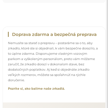
Jednoduchá montáž
Postaráme sa o výrobu a doručenie zrkadiel, zatiaľ čo
inštalácia je vo vašej zodpovednosti. Vzhľadom na
špecifiká každého priestoru neponúkame štandardné
montážne príslušenstvo. Toto vám dáva slobodu vybrať si
hmoždinky alebo háčiky, ktoré najlepšie vyhovujú vašim
stenám a vašim potrebám.
Prečítajte si návod na inštaláciu krok za krokom.