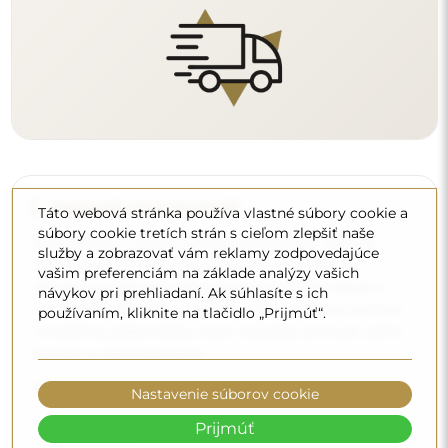
Táto webová stránka používa vlastné súbory cookie a
súbory cookie tretích strán s cieľom zlepšiť naše
služby a zobrazovať vám reklamy zodpovedajúce
Čistenie a údržba
vašim preferenciám na základe analýzy vašich
návykov pri prehliadaní. Ak súhlasíte s ich
Na udržanie optimálneho lesku stačí mikrovláknová
používaním, kliknite na tlačidlo „Prijmúť“.
utierka a teplá voda. Ak siahnete po špecifických
prípravkoch, dbajte na to, aby mali neutrálne pH
(približne 7). Vyhýbajte sa silným čistiacim prostriedkom
Nastavenie súborov cookie
obsahujúcim ocot, amoniak alebo silné kyseliny – umožní
vám to zachovať krásny odraz po mnoho rokov.
Prijmúť