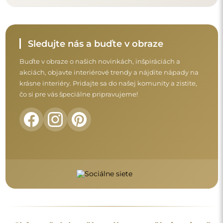
Skôr než dokončíte nákup, prečítajte si naše
záručné a reklamačné podmienky a
podmienky vrátenia tovaru.
Obchodné podmienky
Vrátenie tovaru a reklamácie
FAQ
Doplnkové informácie
Modely zrkadiel, fotografie ako aj opisy sú chránené
autorským právom. © Alfaram sp. z o.o. — Všetky práva
vyhradené. Je zakázané kopírovať, predávať alebo šíriť modely,