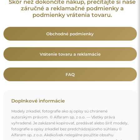
fotografie a opisy zrkadiel bez predchádzajúceho súhlasu ©
Alfaram sp. z o.o. Akékoľvek nelegálne použitie obsahu
spadajúceho pod duševné vlastníctvo (najmä na komerčné
účely) predstavuje porušenie autorských práv, ktoré môže byť
postihované občianskoprávne aj trestnoprávne.
Dekoratívne prvky na fotografiách slúžia výhradne na
ilustráciu aranžmánu a nie sú súčasťou zrkadla.
Mohlo by vás zaujať aj
Súprava kúpeľňových zrkadiel - UNIVERSE