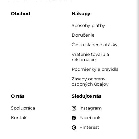
Pinterest
KONTAKT
Pracujeme od pondelka do piatku v čase 7:00 - 15:00
Telefón
+420 608 392 525
zrkadla@alfaram.sk
Alfaram sp. z o.o. © 2026
Realizácia:
AbcWeb.pl