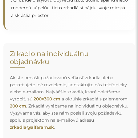
zrkadla@alfaram.sk
.
Doprava zdarma a bezpečná preprava
Nemusíte sa starať o prepravu – postaráme sa o to, aby
zrkadlo, ktoré ste si objednali, k vám bezpečne dorazilo, a
to úplne zdarma. Disponujeme vlastným vozovým
parkom a vyškoleným personálom, preto vám môžeme
zaručiť, že zrkadlo dorazí v dokonalom stave, bez
dodatočných poplatkov. Aj keď si objednáte zrkadlo
veľkých rozmerov, môžete sa spoľahnúť na rýchle
doručenie.
Pozrite si, ako balíme naše zrkadlá.