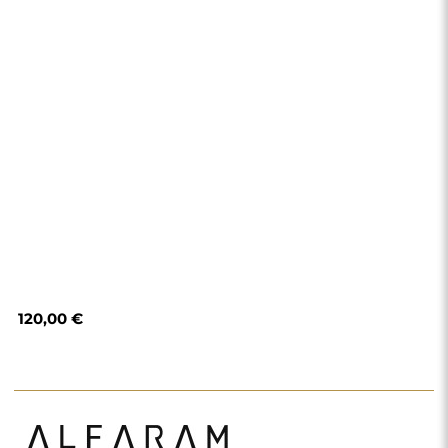
Obchod
Nákupy
Spôsoby platby
Doručenie
Často kladené otázky
Vrátenie tovaru a
reklamácie
Podmienky a pravidlá
Zásady ochrany
osobných údajov
O nás
Sledujte nás
Spolupráca
Instagram
Kontakt
Facebook