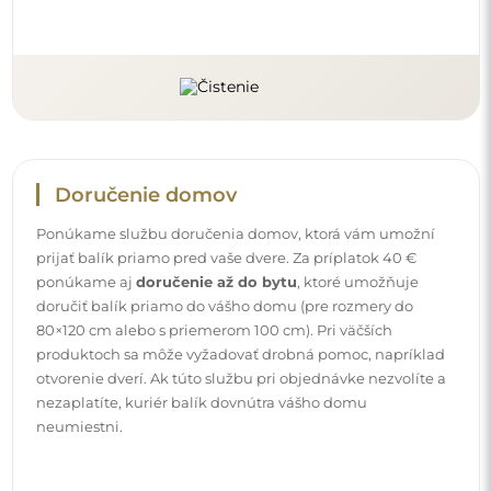
Návody
Aby bola montáž a používanie nášho zrkadla jednoduché
a bez starostí, pripravili sme pre vás podrobné návody.
Nájdete v nich všetky potrebné kroky pre správnu montáž
zrkadla, ako aj rady pre jeho údržbu, čistenie a
starostlivosť, aby ste sa mohli dlho tešiť z jeho dokonalého
vzhľadu.
Pozrite si návody na montáž a používanie.