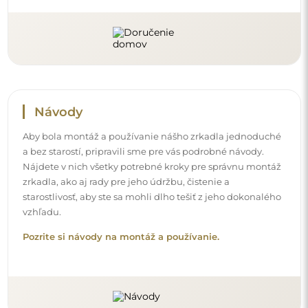
Sledujte nás a buďte v obraze
Buďte v obraze o našich novinkách, inšpiráciách a
akciách, objavte interiérové trendy a nájdite nápady na
krásne interiéry. Pridajte sa do našej komunity a zistite,
čo si pre vás špeciálne pripravujeme!