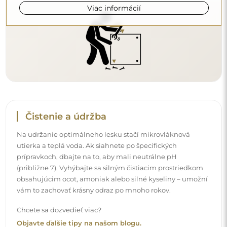
Chcete sa dozvedieť viac?
Viac informácií
Objavte ďalšie tipy na našom blogu.
Doručenie domov
Ponúkame službu doručenia domov, ktorá vám umožní
prijať balík priamo pred vaše dvere. Za príplatok 40 €
ponúkame aj
doručenie až do bytu
, ktoré umožňuje
doručiť balík priamo do vášho domu (pre rozmery do
80×120 cm alebo s priemerom 100 cm). Pri väčších
produktoch sa môže vyžadovať drobná pomoc, napríklad
otvorenie dverí. Ak túto službu pri objednávke nezvolíte a
nezaplatíte, kuriér balík dovnútra vášho domu
neumiestni.