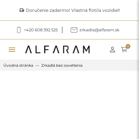
delivery_truck_speed
Doručenie zadarmo! Vlastná flotila vozidiel!
+420 608 392 525
zrkadla@alfaram.sk
menu
0
Úvodná stránka
Zrkadlá bez osvetlenia
Previous
Next