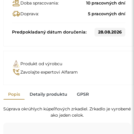
Štandardné rozmery
138x90
153x100
Iné rozmery sa vyrábajú podľa individuálnych požiadaviek
zákazníka. Ak sa k objednanému výrobku vyberie ďalšie
príslušenstvo, stáva sa z neho neprefabrikovaný výrobok,
vyrobený podľa individuálnych špecifikácií spotrebiteľa.
Tieto výrobky nie sú predmetom vrátenia ani výmeny.
Zrkadlá v ráme nie sú len praktické, dodávajú aj
nádych elegancie
a charakter vášmu interiéru. Rám
zvýrazňuje zrkadlo, akcentuje jeho tvar a štýl
a zároveň sa harmonicky začleňuje do dekorácie