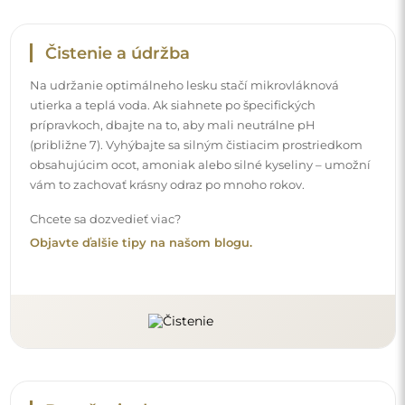
Doručenie domov
Ponúkame službu doručenia domov, ktorá vám umožní
prijať balík priamo pred vaše dvere. Za príplatok 40 €
ponúkame aj
doručenie až do bytu
, ktoré umožňuje
doručiť balík priamo do vášho domu (pre rozmery do
80×120 cm alebo s priemerom 100 cm). Pri väčších
produktoch sa môže vyžadovať drobná pomoc, napríklad
otvorenie dverí. Ak túto službu pri objednávke nezvolíte a
nezaplatíte, kuriér balík dovnútra vášho domu
neumiestni.