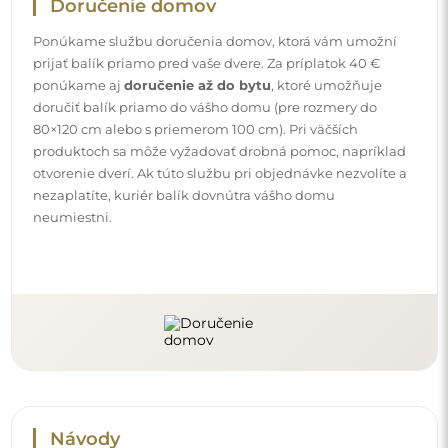
Návody
Aby bola montáž a používanie nášho zrkadla jednoduché
a bez starostí, pripravili sme pre vás podrobné návody.
Nájdete v nich všetky potrebné kroky pre správnu montáž
zrkadla, ako aj rady pre jeho údržbu, čistenie a
starostlivosť, aby ste sa mohli dlho tešiť z jeho dokonalého
vzhľadu.
Pozrite si návody na montáž a používanie.
Sledujte nás a buďte v obraze
Buďte v obraze o našich novinkách, inšpiráciách a