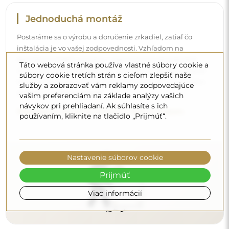
Čistenie a údržba
Na udržanie optimálneho lesku stačí mikrovláknová
Táto webová stránka používa vlastné súbory cookie a
utierka a teplá voda. Ak siahnete po špecifických
súbory cookie tretích strán s cieľom zlepšiť naše
služby a zobrazovať vám reklamy zodpovedajúce
prípravkoch, dbajte na to, aby mali neutrálne pH
vašim preferenciám na základe analýzy vašich
(približne 7). Vyhýbajte sa silným čistiacim prostriedkom
návykov pri prehliadaní. Ak súhlasíte s ich
obsahujúcim ocot, amoniak alebo silné kyseliny – umožní
používaním, kliknite na tlačidlo „Prijmúť“.
vám to zachovať krásny odraz po mnoho rokov.
Chcete sa dozvedieť viac?
Objavte ďalšie tipy na našom blogu.
Nastavenie súborov cookie
Prijmúť
Viac informácií