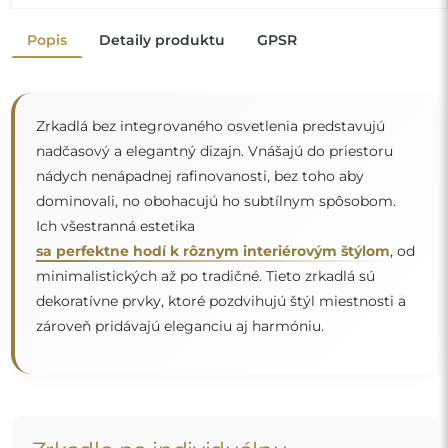
Zrkadlo na individuálnu
objednávku
Ak ste nenašli požadovanú veľkosť zrkadla alebo
potrebujete iné rozdelenie, kontaktujte nás telefonicky
alebo e-mailom. Najväčšie zrkadlá, ktoré dokážeme
vyrobiť, sú
200×300 cm
a okrúhle zrkadlá s priemerom
200 cm
. Zrkadlá vyrábame na individuálnu objednávku.
Vyzývame vás, aby ste nám poslali svoju požiadavku
spolu s projektom na e-mailovú adresu
zrkadla@alfaram.sk
.
Doprava zdarma a bezpečná preprava