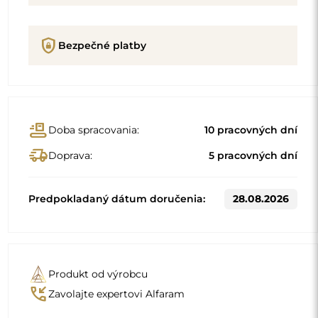
Popis
Detaily produktu
GPSR
Zrkadlá bez integrovaného osvetlenia predstavujú
nadčasový a elegantný dizajn. Vnášajú do priestoru
nádych nenápadnej rafinovanosti, bez toho aby
dominovali, no obohacujú ho subtílnym spôsobom.
Ich všestranná estetika
sa perfektne hodí k rôznym interiérovým štýlom
, od
minimalistických až po tradičné. Tieto zrkadlá sú
"
dekoratívne prvky, ktoré pozdvihujú štýl miestnosti a
zároveň pridávajú eleganciu aj harmóniu.