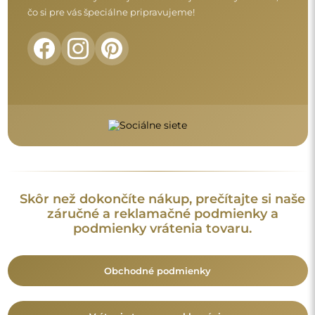
Vrátenie tovaru a reklamácie
FAQ
Doplnkové informácie
Modely zrkadiel, fotografie ako aj opisy sú chránené
autorským právom. © Alfaram sp. z o.o. — Všetky práva
vyhradené. Je zakázané kopírovať, predávať alebo šíriť modely,
fotografie a opisy zrkadiel bez predchádzajúceho súhlasu ©
Alfaram sp. z o.o. Akékoľvek nelegálne použitie obsahu
spadajúceho pod duševné vlastníctvo (najmä na komerčné
účely) predstavuje porušenie autorských práv, ktoré môže byť
postihované občianskoprávne aj trestnoprávne.
Dekoratívne prvky na fotografiách slúžia výhradne na
ilustráciu aranžmánu a nie sú súčasťou zrkadla.