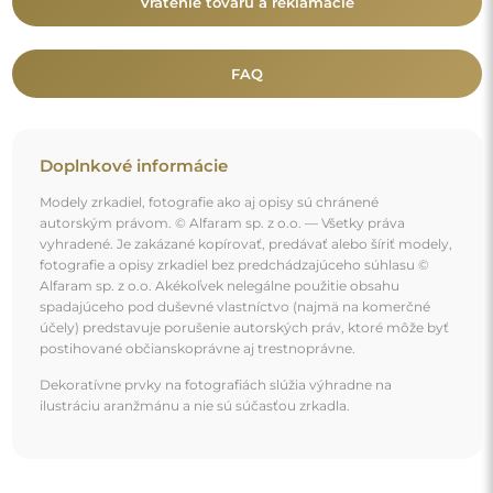
Mohlo by vás zaujať aj
Kruhové zrkadlo v dvoch častiach v ráme - OTTO