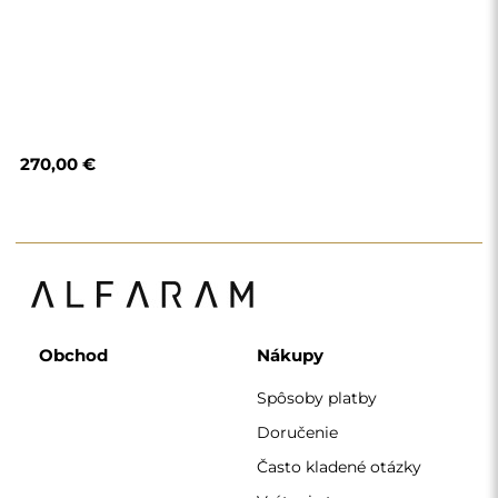
Vrátenie tovaru a
reklamácie
Podmienky a pravidlá
Zásady ochrany
osobných údajov
O nás
Sledujte nás
Spolupráca
Instagram
Kontakt
Facebook
Pinterest
KONTAKT
Pracujeme od pondelka do piatku v čase 7:00 - 15:00