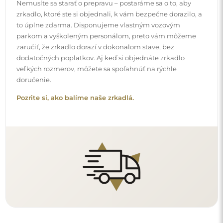
Jednoduchá montáž
Postaráme sa o výrobu a doručenie zrkadiel, zatiaľ čo
inštalácia je vo vašej zodpovednosti. Vzhľadom na
špecifiká každého priestoru neponúkame štandardné
montážne príslušenstvo. Toto vám dáva slobodu vybrať si
hmoždinky alebo háčiky, ktoré najlepšie vyhovujú vašim
stenám a vašim potrebám.
Prečítajte si návod na inštaláciu krok za krokom.