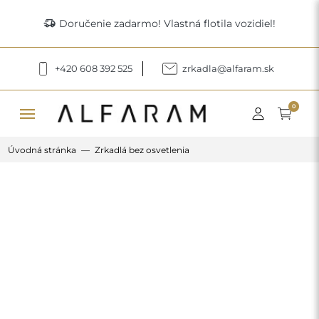
delivery_truck_speed
Doručenie zadarmo! Vlastná flotila vozidiel!
+420 608 392 525
zrkadla@alfaram.sk
menu
0
Úvodná stránka
Zrkadlá bez osvetlenia
Previous
Next
Okrúhle kúpeľňové zrkadlo z dvoch