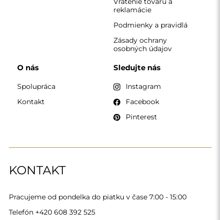
Telefón
+420 608 392 525
zrkadla@alfaram.sk
Alfaram sp. z o.o. © 2026
Realizácia:
AbcWeb.pl