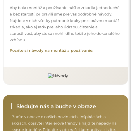
akciách, objavte interiérové trendy a nájdite nápady na
krásne interiéry. Pridajte sa do našej komunity a zistite,
čo si pre vás špeciálne pripravujeme!
Skôr než dokončíte nákup, prečítajte si naše
záručné a reklamačné podmienky a
podmienky vrátenia tovaru.
Obchodné podmienky