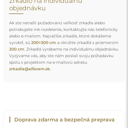
Nemusíte sa starať o prepravu – postaráme sa o to, aby
zrkadlo, ktoré ste si objednali, k vám bezpečne dorazilo, a
to úplne zdarma. Disponujeme vlastným vozovým
parkom a vyškoleným personálom, preto vám môžeme
zaručiť, že zrkadlo dorazí v dokonalom stave, bez
dodatočných poplatkov. Aj keď si objednáte zrkadlo
veľkých rozmerov, môžete sa spoľahnúť na rýchle
doručenie.
Pozrite si, ako balíme naše zrkadlá.